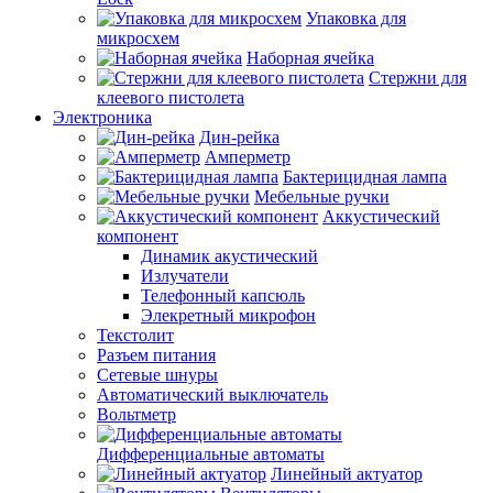
Упаковка для
микросхем
Наборная ячейка
Стержни для
клеевого пистолета
Электроника
Дин-рейка
Амперметр
Бактерицидная лампа
Мебельные ручки
Аккустический
компонент
Динамик акустический
Излучатели
Телефонный капсюль
Элекретный микрофон
Текстолит
Разъем питания
Сетевые шнуры
Автоматический выключатель
Вольтметр
Дифференциальные автоматы
Линейный актуатор