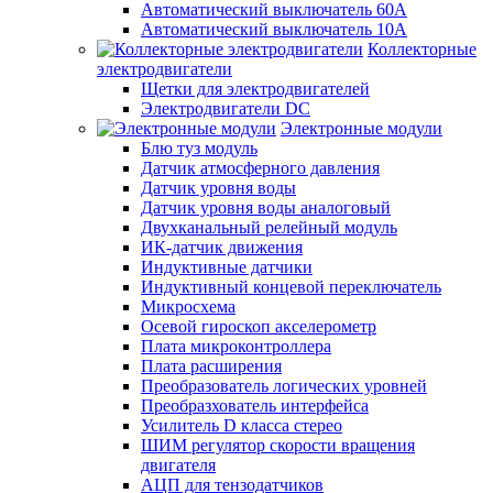
Автоматический выключатель 60А
Автоматический выключатель 10А
Коллекторные
электродвигатели
Щетки для электродвигателей
Электродвигатели DC
Электронные модули
Блю туз модуль
Датчик атмосферного давления
Датчик уровня воды
Датчик уровня воды аналоговый
Двухканальный релейный модуль
ИК-датчик движения
Индуктивные датчики
Индуктивный концевой переключатель
Микросхема
Осевой гироскоп акселерометр
Плата микроконтроллера
Плата расширения
Преобразователь логических уровней
Преобразхователь интерфейса
Усилитель D класса стерео
ШИМ регулятор скорости вращения
двигателя
АЦП для тензодатчиков