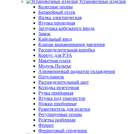
Установочные изделия
Колесные опоры
Батарейный отсек
Вилка электрическая
Втулка проходная
Заглушка кабельного ввода
Замок
Кабельный ввод
Клапан выравнивания давления
Распределительная коробка
Корпус для РЭА
Макетная плата
Модуль Пельтье
Алюминиевый радиатор охлаждения
Патч-панель
Распределительный щит
Колодка розеточная
Ручка приборная
Втулка под транзистор
Ножки приборные
Разветвитель для розетки
Регулируемые опоры
Розетка разборная
Феррит
Ферритовый сердечник