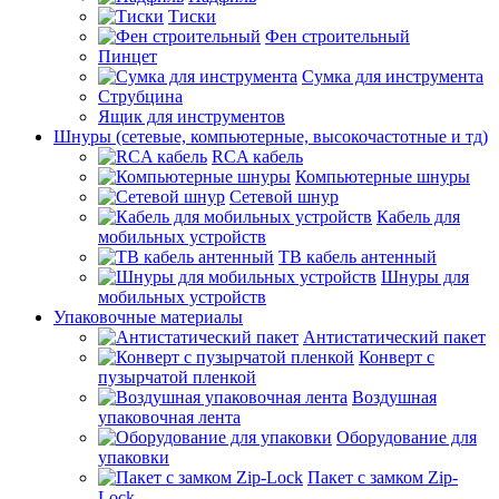
Тиски
Фен строительный
Пинцет
Сумка для инструмента
Струбцина
Ящик для инструментов
Шнуры (сетевые, компьютерные, высокочастотные и тд)
RCA кабель
Компьютерные шнуры
Сетевой шнур
Кабель для
мобильных устройств
ТВ кабель антенный
Шнуры для
мобильных устройств
Упаковочные материалы
Антистатический пакет
Конверт с
пузырчатой пленкой
Воздушная
упаковочная лента
Оборудование для
упаковки
Пакет с замком Zip-
Lock