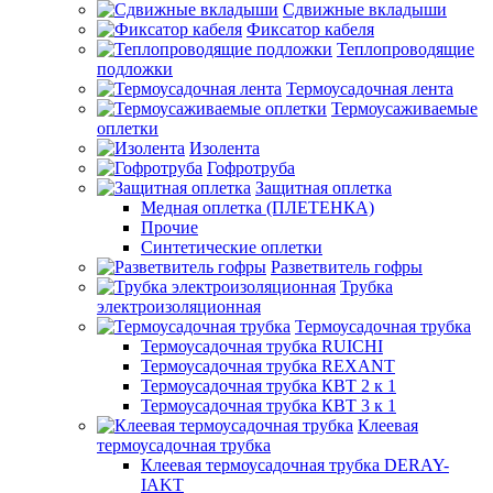
Сдвижные вкладыши
Фиксатор кабеля
Теплопроводящие
подложки
Термоусадочная лента
Термоусаживаемые
оплетки
Изолента
Гофротруба
Защитная оплетка
Медная оплетка (ПЛЕТЕНКА)
Прочие
Синтетические оплетки
Разветвитель гофры
Трубка
электроизоляционная
Термоусадочная трубка
Термоусадочная трубка RUICHI
Термоусадочная трубка REXANT
Термоусадочная трубка КВТ 2 к 1
Термоусадочная трубка КВТ 3 к 1
Клеевая
термоусадочная трубка
Клеевая термоусадочная трубка DERAY-
IAKT