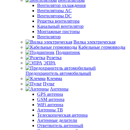
Вентиляторы
Вентилятор охлаждения
Вентиляторы AC
Вентиляторы DC
Решетка вентилятора
Канальный вентилятор
Монтажные пистоны
Вентилятор
Вилка электрическая
Кабельные гермовводы
Подшипник
Розетка
ЭПРА
Предохранитель автомобильный
Клемма
Пульт
Антенны
GPS антенна
GSM антенна
WiFi антенна
Антенны ТВ
Телескопическая антенна
Антенные делители
Ответвитель антенный