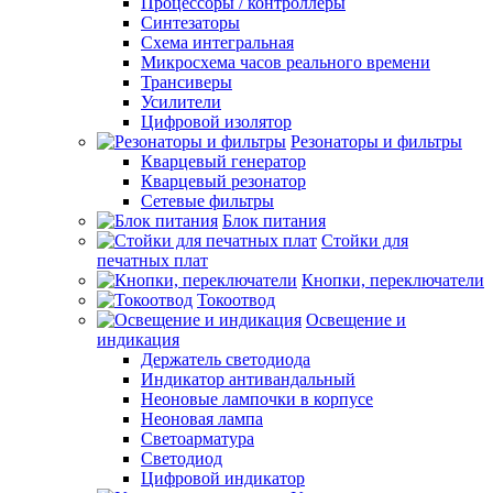
Процессоры / контроллеры
Синтезаторы
Схема интегральная
Микросхема часов реального времени
Трансиверы
Усилители
Цифровой изолятор
Резонаторы и фильтры
Кварцевый генератор
Кварцевый резонатор
Сетевые фильтры
Блок питания
Стойки для
печатных плат
Кнопки, переключатели
Токоотвод
Освещение и
индикация
Держатель светодиода
Индикатор антивандальный
Неоновые лампочки в корпусе
Неоновая лампа
Светоарматура
Светодиод
Цифровой индикатор