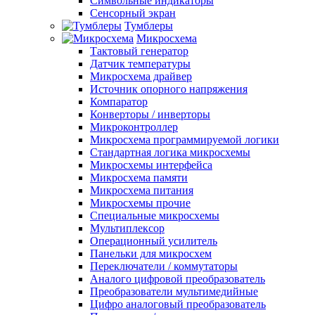
Символьные индикаторы
Сенсорный экран
Тумблеры
Микросхема
Тактовый генератор
Датчик температуры
Микросхема драйвер
Источник опорного напряжения
Компаратор
Конверторы / инверторы
Микроконтроллер
Микросхема программируемой логики
Стандартная логика микросхемы
Микросхемы интерфейса
Микросхема памяти
Микросхема питания
Микросхемы прочие
Специальные микросхемы
Мультиплексор
Операционный усилитель
Панельки для микросхем
Переключатели / коммутаторы
Аналого цифровой преобразователь
Преобразователи мультимедийные
Цифро аналоговый преобразователь