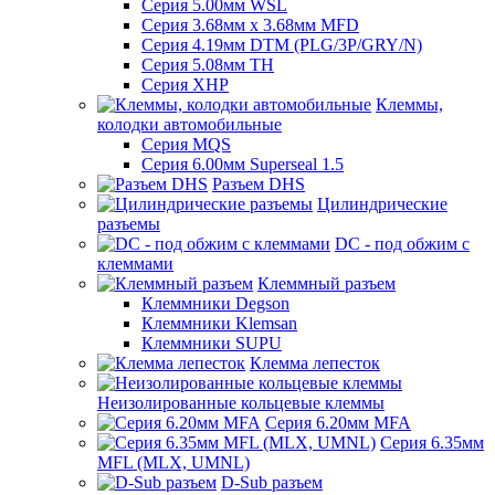
Серия 5.00мм WSL
Серия 3.68мм х 3.68мм MFD
Серия 4.19мм DTM (PLG/3P/GRY/N)
Серия 5.08мм TH
Серия XHP
Клеммы,
колодки автомобильные
Серия MQS
Серия 6.00мм Superseal 1.5
Разъем DHS
Цилиндрические
разъемы
DC - под обжим с
клеммами
Клеммный разъем
Клеммники Degson
Клеммники Klemsan
Клеммники SUPU
Клемма лепесток
Неизолированные кольцевые клеммы
Серия 6.20мм MFA
Серия 6.35мм
MFL (MLX, UMNL)
D-Sub разъем