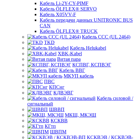
Кабель Li-2Y-CY-PIMF
Кабель ÖLFLEX® SERVO
Кабель X05VV-F
Кабель передачи данных UNITRONIC BUS
CAN
Кабель ÖLFLEX® TRUCK
Кабель CCC (UL 2464)
TKD
Кабель Helukabel
XBK-Kabel
Витая пара
КСПВГ, КСПВЭГ
Кабель ВВГ
МКУП кабель
ПВС
КПСнг
КДВЭВГ
Кабель силовой /
сигнальный
ШВВП
МКШ, МКЭШ
КСКВВ
КГтп
ШВПМ
КСКВЭВ / КСКВЭВ-