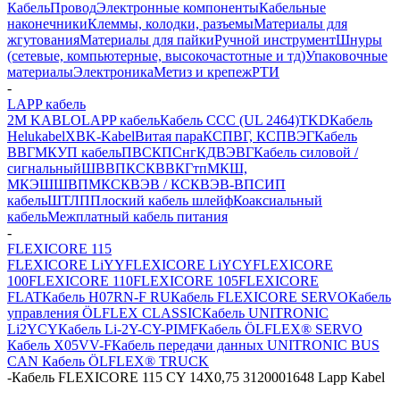
Кабель
Провод
Электронные компоненты
Кабельные
наконечники
Клеммы, колодки, разъемы
Материалы для
жгутования
Материалы для пайки
Ручной инструмент
Шнуры
(сетевые, компьютерные, высокочастотные и тд)
Упаковочные
материалы
Электроника
Метиз и крепеж
РТИ
-
LAPP кабель
2M KABLO
LAPP кабель
Кабель CCC (UL 2464)
TKD
Кабель
Helukabel
XBK-Kabel
Витая пара
КСПВГ, КСПВЭГ
Кабель
ВВГ
МКУП кабель
ПВС
КПСнг
КДВЭВГ
Кабель силовой /
сигнальный
ШВВП
КСКВВ
КГтп
МКШ,
МКЭШ
ШВПМ
КСКВЭВ / КСКВЭВ-ВП
СИП
кабель
ШТЛП
Плоский кабель шлейф
Коаксиальный
кабель
Межплатный кабель питания
-
FLEXICORE 115
FLEXICORE LiYY
FLEXICORE LiYCY
FLEXICORE
100
FLEXICORE 110
FLEXICORE 105
FLEXICORE
FLAT
Кабель H07RN-F RU
Кабель FLEXICORE SERVO
Кабель
управления ÖLFLEX CLASSIC
Кабель UNITRONIC
Li2YCY
Кабель Li-2Y-CY-PIMF
Кабель ÖLFLEX® SERVO
Кабель X05VV-F
Кабель передачи данных UNITRONIC BUS
CAN
Кабель ÖLFLEX® TRUCK
-
Кабель FLEXICORE 115 CY 14X0,75 3120001648 Lapp Kabel