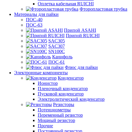
Оплетка кабельная RUICHI
Фторопластовая трубка
Материалы для пайки
ПОС-40
ПОС-63
Припой ASAHI
Припой RUICHI
SAC305
SAC307
SN100C
Канифоль
ПОС-61
Флюс для пайки
Электронные компоненты
Конденсатор
Ионистор
Пленочный конденсатор
Пусковой конденсатор
Электролитический конденсатор
Резисторы
Потенциометры
Переменный резистор
Мощный резистор
Прочие
Постоянный резистор