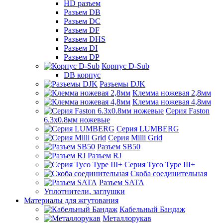
HD разъем
Разъем DB
Разъем DC
Разъем DF
Разъем DHS
Разъем DI
Разъем DP
Корпус D-Sub
DB корпус
Разъемы DJK
Клемма ножевая 2,8мм
Клемма ножевая 4,8мм
Серия Faston
6.3х0.8мм ножевые
Серия LUMBERG
Серия Milli Grid
Разъем SB50
Разъем RJ
Серия Tyco Type III+
Скоба соединительная
Разъем SATA
Уплотнители, заглушки
Материалы для жгутования
Кабельный Бандаж
Металлорукав