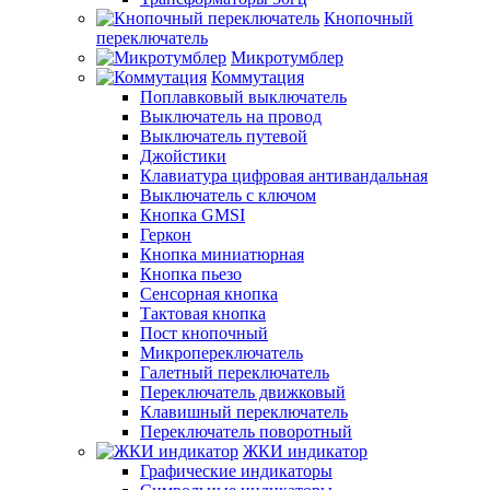
Кнопочный
переключатель
Микротумблер
Коммутация
Поплавковый выключатель
Выключатель на провод
Выключатель путевой
Джойстики
Клавиатура цифровая антивандальная
Выключатель с ключом
Кнопка GMSI
Геркон
Кнопка миниатюрная
Кнопка пьезо
Сенсорная кнопка
Тактовая кнопка
Пост кнопочный
Микропереключатель
Галетный переключатель
Переключатель движковый
Клавишный переключатель
Переключатель поворотный
ЖКИ индикатор
Графические индикаторы