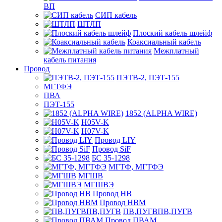
ВП
СИП кабель
ШТЛП
Плоский кабель шлейф
Коаксиальный кабель
Межплатный
кабель питания
Провод
ПЭТВ-2, ПЭТ-155
МГТФЭ
ПВА
ПЭТ-155
1852 (ALPHA WIRE)
H05V-K
H07V-K
Провод LIY
Провод SiF
БС 35-1298
МГТФ, МГТФЭ
МГШВ
МГШВЭ
Провод НВ
Провод НВМ
ПВ,ПУГВПВ,ПУГВ
Провод ПВАМ