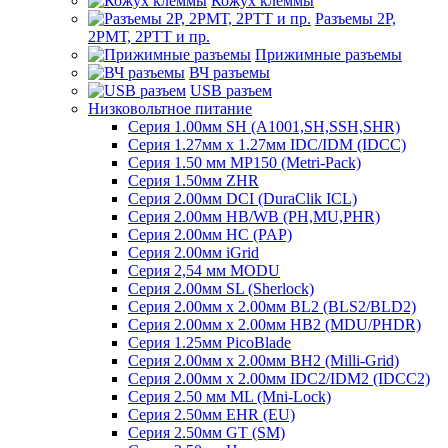
Кожух клеммы
Разъемы 2Р,
2РМТ, 2РТТ и пр.
Прижимные разъемы
ВЧ разъемы
USB разъем
Низковольтное питание
Серия 1.00мм SH (A1001,SH,SSH,SHR)
Серия 1.27мм x 1.27мм IDC/IDM (IDCC)
Серия 1.50 мм MP150 (Metri-Pack)
Серия 1.50мм ZHR
Серия 2.00мм DCI (DuraClik ICL)
Серия 2.00мм HB/WB (PH,MU,PHR)
Серия 2.00мм HC (PAP)
Серия 2.00мм iGrid
Серия 2,54 мм MODU
Серия 2.00мм SL (Sherlock)
Серия 2.00мм x 2.00мм BL2 (BLS2/BLD2)
Серия 2.00мм x 2.00мм HB2 (MDU/PHDR)
Серия 1.25мм PicoBlade
Серия 2.00мм х 2.00мм BH2 (Milli-Grid)
Серия 2.00мм х 2.00мм IDC2/IDM2 (IDCC2)
Серия 2.50 мм ML (Mni-Lock)
Серия 2.50мм EHR (EU)
Серия 2.50мм GT (SM)