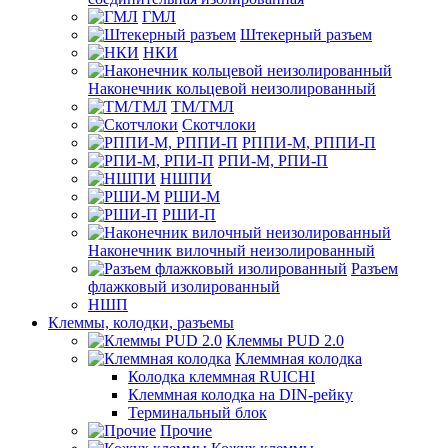
ГМЛ
Штекерный разъем
НКИ
Наконечник кольцевой неизолированный
ТМ/ТМЛ
Скотчлоки
РППИ-М, РППИ-П
РПИ-М, РПИ-П
НШПИ
РШИ-М
РШИ-П
Наконечник вилочный неизолированный
Разъем
флажковый изолированный
НШП
Клеммы, колодки, разъемы
Клеммы PUD 2.0
Клеммная колодка
Колодка клеммная RUICHI
Клеммная колодка на DIN-рейку
Терминальный блок
Прочие