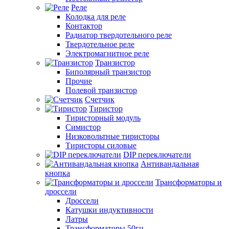
Реле
Колодка для реле
Контактор
Радиатор твердотельного реле
Твердотельное реле
Электромагнитное реле
Транзистор
Биполярный транзистор
Прочие
Полевой транзистор
Счетчик
Тиристор
Тиристорный модуль
Симистор
Низковольтные тиристоры
Тиристоры силовые
DIP переключатели
Антивандальная
кнопка
Трансформаторы и
дроссели
Дроссели
Катушки индуктивности
Латры
Трансформаторы 50гц