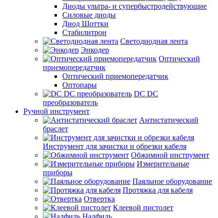
Диоды ультра- и супербыстродействующие
Силовые диоды
Диод Шоттки
Стабилитрон
Светодиодная лента
Энкодер
Оптический
приемопередатчик
Оптический приемопередатчик
Оптопары
DC DC
преобразователь
Ручной инструмент
Антистатический
браслет
Инструмент для зачистки и обрезки кабеля
Обжимной инструмент
Измерительные
приборы
Паяльное оборудование
Протяжка для кабеля
Отвертка
Клеевой пистолет
Надфиль