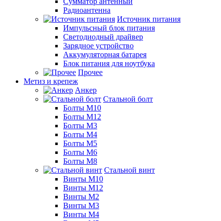
Сумматор антенный
Радиоантенна
Источник питания
Импульсный блок питания
Светодиодный драйвер
Зарядное устройство
Аккумуляторная батарея
Блок питания для ноутбука
Прочее
Метиз и крепеж
Анкер
Стальной болт
Болты М10
Болты М12
Болты М3
Болты М4
Болты М5
Болты М6
Болты М8
Стальной винт
Винты М10
Винты М12
Винты М2
Винты М3
Винты М4