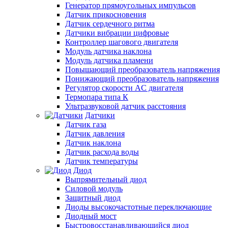
Генератор прямоугольных импульсов
Датчик прикосновения
Датчик сердечного ритма
Датчики вибрации цифровые
Контроллер шагового двигателя
Модуль датчика наклона
Модуль датчика пламени
Повышающий преобразователь напряжения
Понижающий преобразователь напряжения
Регулятор скорости AC двигателя
Термопара типа К
Ультразвуковой датчик расстояния
Датчики
Датчик газа
Датчик давления
Датчик наклона
Датчик расхода воды
Датчик температуры
Диод
Выпрямительный диод
Силовой модуль
Защитный диод
Диоды высокочастотные переключающие
Диодный мост
Быстровосстанавливающийся диод