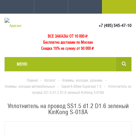
+7 (495) 545-47-10
ВСЕ ЗАКАЗЫ ОТ 10 000
₽
Бесплатно доставим по Москве
Скидка 15% на сумму от 50 000 ₽
МЕНЮ
Главная
-
Каталог
-
Клеммы, колодки, разъемы
-
Клеммы, колодки автомобильные
-
Серия 6.00мм Superseal 1.5
-
Уплотнитель на
провод SS1.5 d1.2 D1.6 зеленый KinKong S-018A
Уплотнитель на провод SS1.5 d1.2 D1.6 зеленый
KinKong S-018A