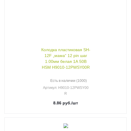
Колодка пластиковая SH-
12F „мама“ 12 pin шаг
1.00мм белая 1А 50В
HSM H9010-12PWSY00R
Есть в наличии (1000)
Артикул
: H9010-12PWSY00
R
8.86
руб.
/шт