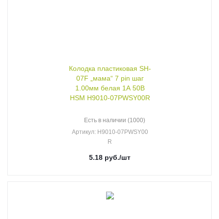
Колодка пластиковая SH-
07F „мама“ 7 pin шаг
1.00мм белая 1А 50В
HSM H9010-07PWSY00R
Есть в наличии (1000)
Артикул
: H9010-07PWSY00
R
5.18
руб.
/шт