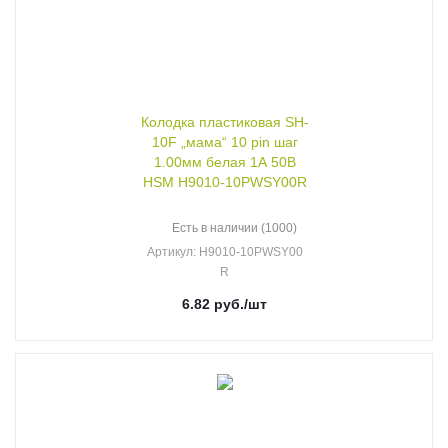
Колодка пластиковая SH-
10F „мама“ 10 pin шаг
1.00мм белая 1А 50В
HSM H9010-10PWSY00R
Есть в наличии (1000)
Артикул
: H9010-10PWSY00
R
6.82
руб.
/шт