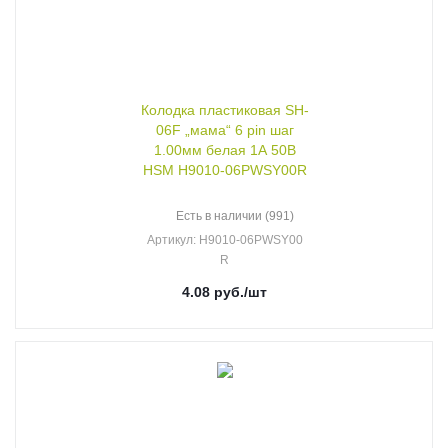
Колодка пластиковая SH-
06F „мама“ 6 pin шаг
1.00мм белая 1А 50В
HSM H9010-06PWSY00R
Есть в наличии (991)
Артикул
: H9010-06PWSY00
R
4.08
руб.
/шт