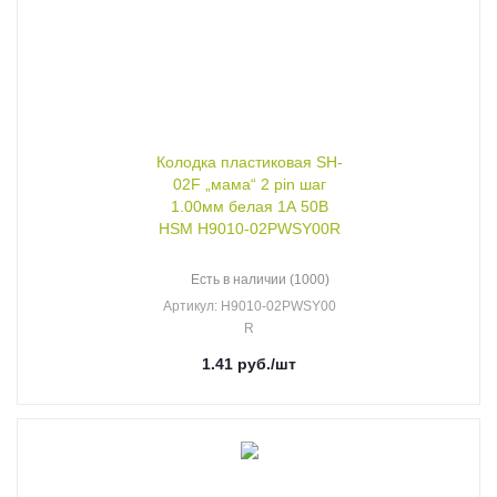
Колодка пластиковая SH-
02F „мама“ 2 pin шаг
1.00мм белая 1А 50В
HSM H9010-02PWSY00R
Есть в наличии (1000)
Артикул
: H9010-02PWSY00
R
1.41
руб.
/шт