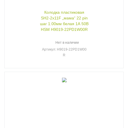
Колодка пластиковая
SH2-2x11F „мама“ 22 pin
шаг 1.00мм белая 1А 50В
HSM H9019-22PD1W00R
Нет в наличии
Артикул
: H9019-22PD1W00
R