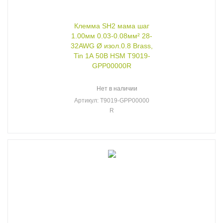
Клемма SH2 мама шаг
1.00мм 0.03-0.08мм² 28-
32AWG Ø изол.0.8 Brass,
Tin 1А 50В HSM T9019-
GPP00000R
Нет в наличии
Артикул
: T9019-GPP00000
R