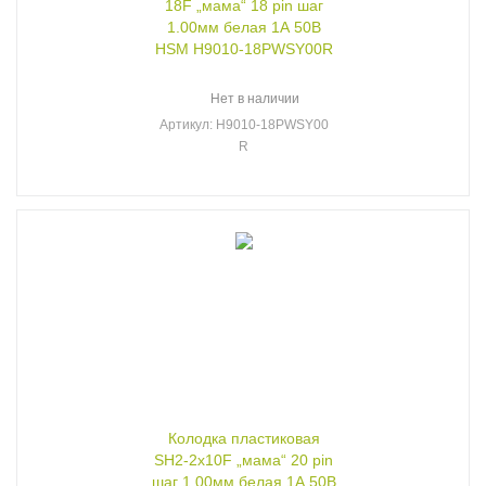
18F „мама“ 18 pin шаг
1.00мм белая 1А 50В
HSM H9010-18PWSY00R
Нет в наличии
Артикул
: H9010-18PWSY00
R
Колодка пластиковая
SH2-2x10F „мама“ 20 pin
шаг 1.00мм белая 1А 50В