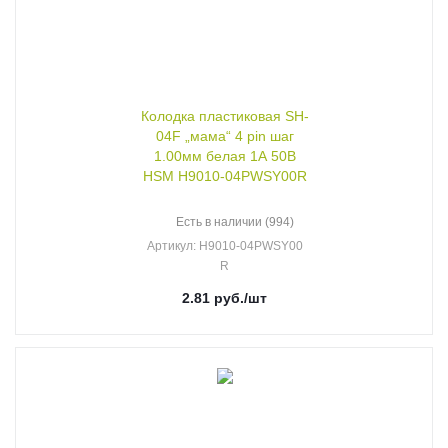
Колодка пластиковая SH-
04F „мама“ 4 pin шаг
1.00мм белая 1А 50В
HSM H9010-04PWSY00R
Есть в наличии (994)
Артикул
: H9010-04PWSY00
R
2.81
руб.
/шт