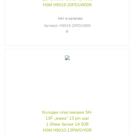
HSM H9019-20PD1W00R
Нет в наличии
Артикул
: H9019-20PD1W00
R
Колодка пластиковая SH-
13F „мама“ 13 pin шаг
1.00мм белая 1А 50В
HSM H9010-13PWSY00R