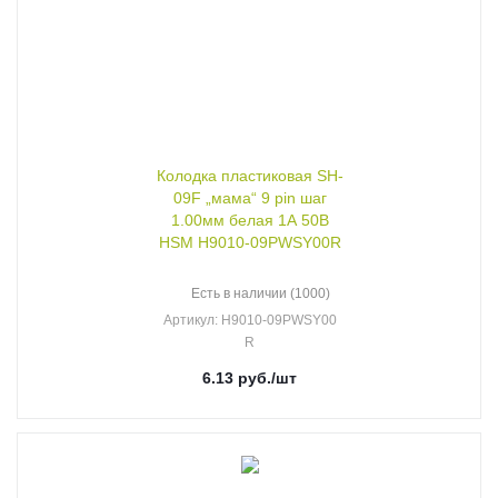
Колодка пластиковая SH-
09F „мама“ 9 pin шаг
1.00мм белая 1А 50В
HSM H9010-09PWSY00R
Есть в наличии (1000)
Артикул
: H9010-09PWSY00
R
6.13
руб.
/шт