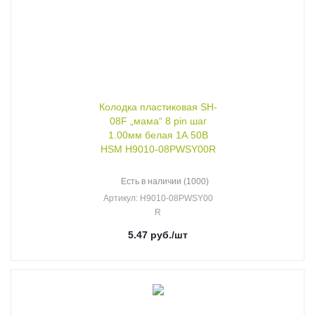
Колодка пластиковая SH-
08F „мама“ 8 pin шаг
1.00мм белая 1А 50В
HSM H9010-08PWSY00R
Есть в наличии (1000)
Артикул
: H9010-08PWSY00
R
5.47
руб.
/шт