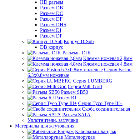
HD разъем
Разъем DB
Разъем DC
Разъем DF
Разъем DHS
Разъем DI
Разъем DP
Корпус D-Sub
DB корпус
Разъемы DJK
Клемма ножевая 2,8мм
Клемма ножевая 4,8мм
Серия Faston
6.3х0.8мм ножевые
Серия LUMBERG
Серия Milli Grid
Разъем SB50
Разъем RJ
Серия Tyco Type III+
Скоба соединительная
Разъем SATA
Уплотнители, заглушки
Материалы для жгутования
Кабельный Бандаж
Металлорукав