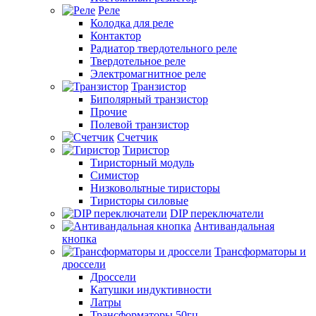
Реле
Колодка для реле
Контактор
Радиатор твердотельного реле
Твердотельное реле
Электромагнитное реле
Транзистор
Биполярный транзистор
Прочие
Полевой транзистор
Счетчик
Тиристор
Тиристорный модуль
Симистор
Низковольтные тиристоры
Тиристоры силовые
DIP переключатели
Антивандальная
кнопка
Трансформаторы и
дроссели
Дроссели
Катушки индуктивности
Латры
Трансформаторы 50гц