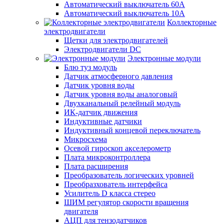
Автоматический выключатель 60А
Автоматический выключатель 10А
Коллекторные
электродвигатели
Щетки для электродвигателей
Электродвигатели DC
Электронные модули
Блю туз модуль
Датчик атмосферного давления
Датчик уровня воды
Датчик уровня воды аналоговый
Двухканальный релейный модуль
ИК-датчик движения
Индуктивные датчики
Индуктивный концевой переключатель
Микросхема
Осевой гироскоп акселерометр
Плата микроконтроллера
Плата расширения
Преобразователь логических уровней
Преобразхователь интерфейса
Усилитель D класса стерео
ШИМ регулятор скорости вращения
двигателя
АЦП для тензодатчиков