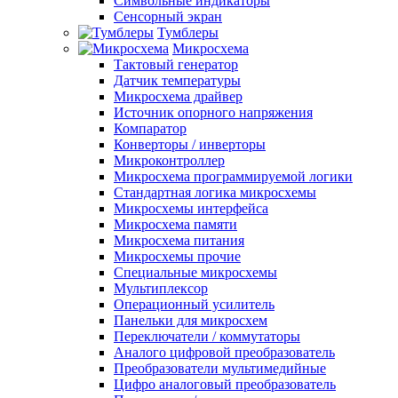
Символьные индикаторы
Сенсорный экран
Тумблеры
Микросхема
Тактовый генератор
Датчик температуры
Микросхема драйвер
Источник опорного напряжения
Компаратор
Конверторы / инверторы
Микроконтроллер
Микросхема программируемой логики
Стандартная логика микросхемы
Микросхемы интерфейса
Микросхема памяти
Микросхема питания
Микросхемы прочие
Специальные микросхемы
Мультиплексор
Операционный усилитель
Панельки для микросхем
Переключатели / коммутаторы
Аналого цифровой преобразователь
Преобразователи мультимедийные
Цифро аналоговый преобразователь