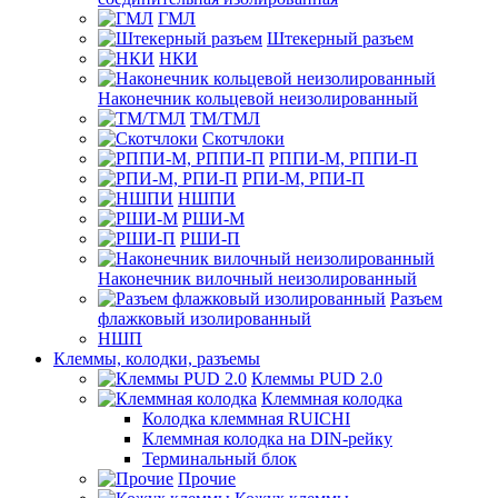
ГМЛ
Штекерный разъем
НКИ
Наконечник кольцевой неизолированный
ТМ/ТМЛ
Скотчлоки
РППИ-М, РППИ-П
РПИ-М, РПИ-П
НШПИ
РШИ-М
РШИ-П
Наконечник вилочный неизолированный
Разъем
флажковый изолированный
НШП
Клеммы, колодки, разъемы
Клеммы PUD 2.0
Клеммная колодка
Колодка клеммная RUICHI
Клеммная колодка на DIN-рейку
Терминальный блок
Прочие