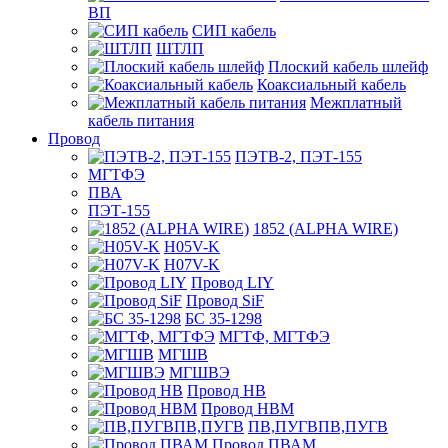
ВП
СИП кабель
ШТЛП
Плоский кабель шлейф
Коаксиальный кабель
Межплатный
кабель питания
Провод
ПЭТВ-2, ПЭТ-155
МГТФЭ
ПВА
ПЭТ-155
1852 (ALPHA WIRE)
H05V-K
H07V-K
Провод LIY
Провод SiF
БС 35-1298
МГТФ, МГТФЭ
МГШВ
МГШВЭ
Провод НВ
Провод НВМ
ПВ,ПУГВПВ,ПУГВ
Провод ПВАМ