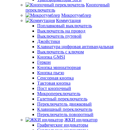
Кнопочный
переключатель
Микротумблер
Коммутация
Поплавковый выключатель
Выключатель на провод
Выключатель путевой
Джойстики
Клавиатура цифровая антивандальная
Выключатель с ключом
Кнопка GMSI
Геркон
Кнопка миниатюрная
Кнопка пьезо
Сенсорная кнопка
Тактовая кнопка
Пост кнопочный
Микропереключатель
Галетный переключатель
Переключатель движковый
Клавишный переключатель
Переключатель поворотный
ЖКИ индикатор
Графические индикаторы