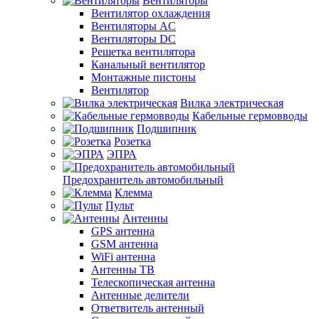
Вентиляторы
Вентилятор охлаждения
Вентиляторы AC
Вентиляторы DC
Решетка вентилятора
Канальный вентилятор
Монтажные пистоны
Вентилятор
Вилка электрическая
Кабельные гермовводы
Подшипник
Розетка
ЭПРА
Предохранитель автомобильный
Клемма
Пульт
Антенны
GPS антенна
GSM антенна
WiFi антенна
Антенны ТВ
Телескопическая антенна
Антенные делители
Ответвитель антенный