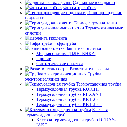
Сдвижные вкладыши
Фиксатор кабеля
Теплопроводящие
подложки
Термоусадочная лента
Термоусаживаемые
оплетки
Изолента
Гофротруба
Защитная оплетка
Медная оплетка (ПЛЕТЕНКА)
Прочие
Синтетические оплетки
Разветвитель гофры
Трубка
электроизоляционная
Термоусадочная трубка
Термоусадочная трубка RUICHI
Термоусадочная трубка REXANT
Термоусадочная трубка КВТ 2 к 1
Термоусадочная трубка КВТ 3 к 1
Клеевая
термоусадочная трубка
Клеевая термоусадочная трубка DERAY-
IAKT