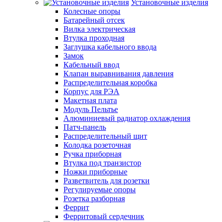
Установочные изделия
Колесные опоры
Батарейный отсек
Вилка электрическая
Втулка проходная
Заглушка кабельного ввода
Замок
Кабельный ввод
Клапан выравнивания давления
Распределительная коробка
Корпус для РЭА
Макетная плата
Модуль Пельтье
Алюминиевый радиатор охлаждения
Патч-панель
Распределительный щит
Колодка розеточная
Ручка приборная
Втулка под транзистор
Ножки приборные
Разветвитель для розетки
Регулируемые опоры
Розетка разборная
Феррит
Ферритовый сердечник