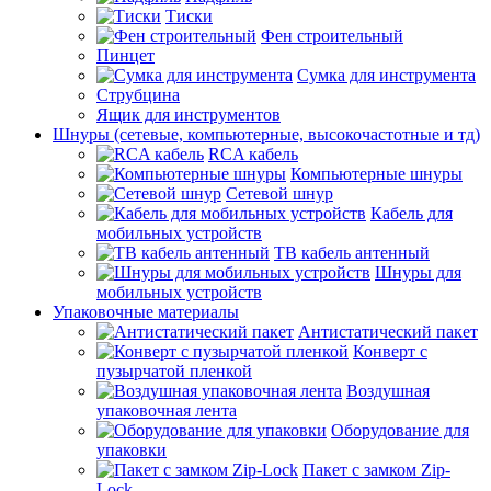
Тиски
Фен строительный
Пинцет
Сумка для инструмента
Струбцина
Ящик для инструментов
Шнуры (сетевые, компьютерные, высокочастотные и тд)
RCA кабель
Компьютерные шнуры
Сетевой шнур
Кабель для
мобильных устройств
ТВ кабель антенный
Шнуры для
мобильных устройств
Упаковочные материалы
Антистатический пакет
Конверт с
пузырчатой пленкой
Воздушная
упаковочная лента
Оборудование для
упаковки
Пакет с замком Zip-
Lock