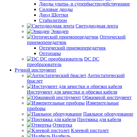
Диоды ультра- и супербыстродействующие
Силовые диоды
Диод Шоттки
Стабилитрон
Светодиодная лента
Энкодер
Оптический
приемопередатчик
Оптический приемопередатчик
Оптопары
DC DC
преобразователь
Ручной инструмент
Антистатический
браслет
Инструмент для зачистки и обрезки кабеля
Обжимной инструмент
Измерительные
приборы
Паяльное оборудование
Протяжка для кабеля
Отвертка
Клеевой пистолет
Надфиль