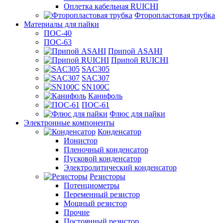
Оплетка кабельная RUICHI
Фторопластовая трубка
Материалы для пайки
ПОС-40
ПОС-63
Припой ASAHI
Припой RUICHI
SAC305
SAC307
SN100C
Канифоль
ПОС-61
Флюс для пайки
Электронные компоненты
Конденсатор
Ионистор
Пленочный конденсатор
Пусковой конденсатор
Электролитический конденсатор
Резисторы
Потенциометры
Переменный резистор
Мощный резистор
Прочие
Постоянный резистор