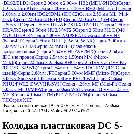
(BLS2/BLD2)
Серия 2.00мм x 2.00мм HB2 (MDU/PHDR)
Серия
1.25мм PicoBlade
Серия 2.00мм х 2.00мм BH2 (Milli-Grid)
Серия
2.00мм х 2.00мм IDC2/IDM2 (IDCC2)
Серия 2.50 мм ML (Mni-
Lock)
Серия 2.50мм EHR (EU)
Серия 2.50мм GT (SM)
Серия
2.50мм H
Серия 2.50мм HK/WK (XH/XHP/CHU)
Серия 2.50мм
HR/WR
Серия 2.50мм HU2.5/WF2.5
Серия 2.50мм MLC (040
MULTILOCK)
Серия 4.00мм AMPSEAL
Серия 2.50мм NF
(Nano-Fit)
Серия 2.50мм OHU (OWF/OWF-R)
Серия 2.00мм x
2.00мм USB 3.0
Серия 2.54мм BL (с защелкой/
направляющими)
Серия 2.54мм HU/WF (MX)
Серия 2.54мм
IDC (на провод)
Серия 2.54мм х 1.50мм MM (Micro-
Match)
Серия 2.54мм х 2.54мм BH
Серия 2.54мм х 2.54мм BL
(BLD/BLS/BWL)
Серия 2.54мм х 2.54мм IDC/IDM (IDCC на
шлейф)
Серия 2.80мм JPT
Серия 3.00мм MMF (Micro-Fit)
Серия
3.00мм Superseal 1.0
Серия 3.96мм PHU/PWL
Серия 3.96мм
PHU2/PWL2 (PW/VHR/SVH)
Серия 4.20мм MF (Mini-Fit)
Серия
5.08мм MHU/MPW
Серия 5.00мм WSL
Серия 3.68мм х 3.68мм
MFD
Серия 4.19мм DTM (PLG/3P/GRY/N)
Серия 5.08мм
TH
Серия XHP
-
Колодка пластиковая DC S-07F „мама“ 7 pin шаг 2.00мм
Натуральный 3А 125В Molex 502351-0700
Колодка пластиковая DC S-