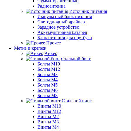
Сумматор антенный
Радиоантенна
Источник питания
Импульсный блок питания
Светодиодный драйвер
Зарядное устройство
Аккумуляторная батарея
Блок питания для ноутбука
Прочее
Метиз и крепеж
Анкер
Стальной болт
Болты М10
Болты М12
Болты М3
Болты М4
Болты М5
Болты М6
Болты М8
Стальной винт
Винты М10
Винты М12
Винты М2
Винты М3
Винты М4