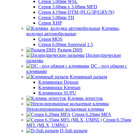
Серия 5.00мм WSL
Серия 3.68мм х 3.68мм MFD
Серия 4.19мм DTM (PLG/3P/GRY/N)
Серия 5.08мм TH
Серия XHP
Клеммы,
колодки автомобильные
Серия MQS
Серия 6.00мм Superseal 1.5
Разъем DHS
Цилиндрические
разъемы
DC - под обжим с
клеммами
Клеммный разъем
Клеммники Degson
Клеммники Klemsan
Клеммники SUPU
Клемма лепесток
Неизолированные кольцевые клеммы
Серия 6.20мм MFA
Серия 6.35мм
MFL (MLX, UMNL)
D-Sub разъем