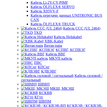
Кабель Li-2Y-CY-PIMF
Кабель ÖLFLEX® SERVO
Кабель X05VV-F
Кабель передачи данных UNITRONIC BUS
CAN
Кабель ÖLFLEX® TRUCK
Кабель CCC (UL 2464)
TKD
Кабель Helukabel
XBK-Kabel
Витая пара
КСПВГ, КСПВЭГ
Кабель ВВГ
МКУП кабель
ПВС
КПСнг
КДВЭВГ
Кабель силовой /
сигнальный
ШВВП
МКШ, МКЭШ
КСКВВ
КГтп
ШВПМ
КСКВЭВ / КСКВЭВ-