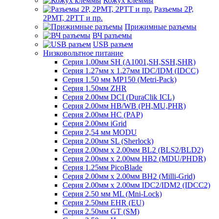
Кожух клеммы
Разъемы 2Р,
2РМТ, 2РТТ и пр.
Прижимные разъемы
ВЧ разъемы
USB разъем
Низковольтное питание
Серия 1.00мм SH (A1001,SH,SSH,SHR)
Серия 1.27мм x 1.27мм IDC/IDM (IDCC)
Серия 1.50 мм MP150 (Metri-Pack)
Серия 1.50мм ZHR
Серия 2.00мм DCI (DuraClik ICL)
Серия 2.00мм HB/WB (PH,MU,PHR)
Серия 2.00мм HC (PAP)
Серия 2.00мм iGrid
Серия 2,54 мм MODU
Серия 2.00мм SL (Sherlock)
Серия 2.00мм x 2.00мм BL2 (BLS2/BLD2)
Серия 2.00мм x 2.00мм HB2 (MDU/PHDR)
Серия 1.25мм PicoBlade
Серия 2.00мм х 2.00мм BH2 (Milli-Grid)
Серия 2.00мм х 2.00мм IDC2/IDM2 (IDCC2)
Серия 2.50 мм ML (Mni-Lock)
Серия 2.50мм EHR (EU)
Серия 2.50мм GT (SM)