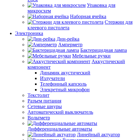
Упаковка для
микросхем
Наборная ячейка
Стержни для
клеевого пистолета
Электроника
Дин-рейка
Амперметр
Бактерицидная лампа
Мебельные ручки
Аккустический
компонент
Динамик акустический
Излучатели
Телефонный капсюль
Элекретный микрофон
Текстолит
Разъем питания
Сетевые шнуры
Автоматический выключатель
Вольтметр
Дифференциальные автоматы
Линейный актуатор