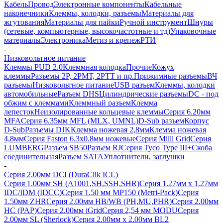
Кабель
Провод
Электронные компоненты
Кабельные
наконечники
Клеммы, колодки, разъемы
Материалы для
жгутования
Материалы для пайки
Ручной инструмент
Шнуры
(сетевые, компьютерные, высокочастотные и тд)
Упаковочные
материалы
Электроника
Метиз и крепеж
РТИ
-
Низковольтное питание
Клеммы PUD 2.0
Клеммная колодка
Прочие
Кожух
клеммы
Разъемы 2Р, 2РМТ, 2РТТ и пр.
Прижимные разъемы
ВЧ
разъемы
Низковольтное питание
USB разъем
Клеммы, колодки
автомобильные
Разъем DHS
Цилиндрические разъемы
DC - под
обжим с клеммами
Клеммный разъем
Клемма
лепесток
Неизолированные кольцевые клеммы
Серия 6.20мм
MFA
Серия 6.35мм MFL (MLX, UMNL)
D-Sub разъем
Корпус
D-Sub
Разъемы DJK
Клемма ножевая 2,8мм
Клемма ножевая
4,8мм
Серия Faston 6.3х0.8мм ножевые
Серия Milli Grid
Серия
LUMBERG
Разъем SB50
Разъем RJ
Серия Tyco Type III+
Скоба
соединительная
Разъем SATA
Уплотнители, заглушки
-
Серия 2.00мм DCI (DuraClik ICL)
Серия 1.00мм SH (A1001,SH,SSH,SHR)
Серия 1.27мм x 1.27мм
IDC/IDM (IDCC)
Серия 1.50 мм MP150 (Metri-Pack)
Серия
1.50мм ZHR
Серия 2.00мм HB/WB (PH,MU,PHR)
Серия 2.00мм
HC (PAP)
Серия 2.00мм iGrid
Серия 2,54 мм MODU
Серия
2.00мм SL (Sherlock)
Серия 2.00мм x 2.00мм BL2