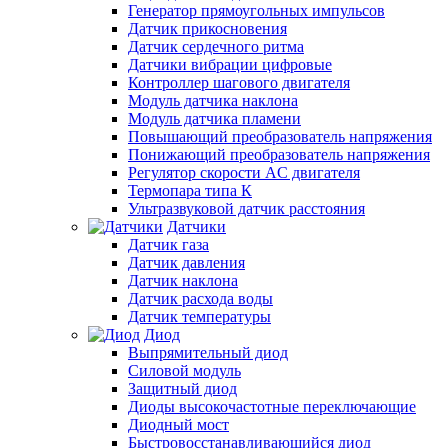
Генератор прямоугольных импульсов
Датчик прикосновения
Датчик сердечного ритма
Датчики вибрации цифровые
Контроллер шагового двигателя
Модуль датчика наклона
Модуль датчика пламени
Повышающий преобразователь напряжения
Понижающий преобразователь напряжения
Регулятор скорости AC двигателя
Термопара типа К
Ультразвуковой датчик расстояния
Датчики
Датчик газа
Датчик давления
Датчик наклона
Датчик расхода воды
Датчик температуры
Диод
Выпрямительный диод
Силовой модуль
Защитный диод
Диоды высокочастотные переключающие
Диодный мост
Быстровосстанавливающийся диод