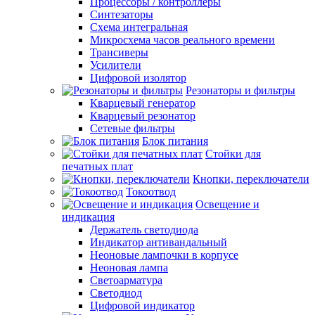
Процессоры / контроллеры
Синтезаторы
Схема интегральная
Микросхема часов реального времени
Трансиверы
Усилители
Цифровой изолятор
Резонаторы и фильтры
Кварцевый генератор
Кварцевый резонатор
Сетевые фильтры
Блок питания
Стойки для
печатных плат
Кнопки, переключатели
Токоотвод
Освещение и
индикация
Держатель светодиода
Индикатор антивандальный
Неоновые лампочки в корпусе
Неоновая лампа
Светоарматура
Светодиод
Цифровой индикатор