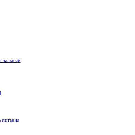
игнальный
П
 питания