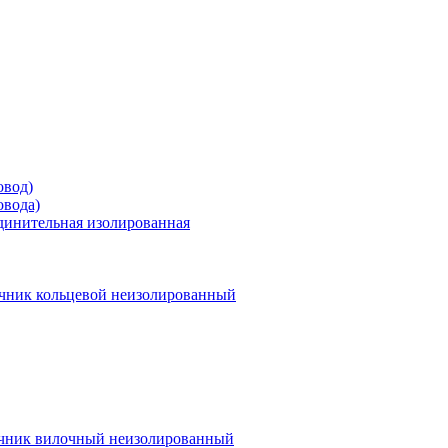
овод)
овода)
единительная изолированная
чник кольцевой неизолированный
чник вилочный неизолированный