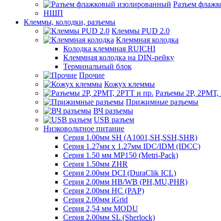
Разъем флаж
НШП
Клеммы, колодки, разъемы
Клеммы PUD 2.0
Клеммная колодка
Колодка клеммная RUICHI
Клеммная колодка на DIN-рейку
Терминальный блок
Прочие
Кожух клеммы
Разъемы 2Р, 2РМТ,
Прижимные разъемы
ВЧ разъемы
USB разъем
Низковольтное питание
Серия 1.00мм SH (A1001,SH,SSH,SHR)
Серия 1.27мм x 1.27мм IDC/IDM (IDCC)
Серия 1.50 мм MP150 (Metri-Pack)
Серия 1.50мм ZHR
Серия 2.00мм DCI (DuraClik ICL)
Серия 2.00мм HB/WB (PH,MU,PHR)
Серия 2.00мм HC (PAP)
Серия 2.00мм iGrid
Серия 2,54 мм MODU
Серия 2.00мм SL (Sherlock)