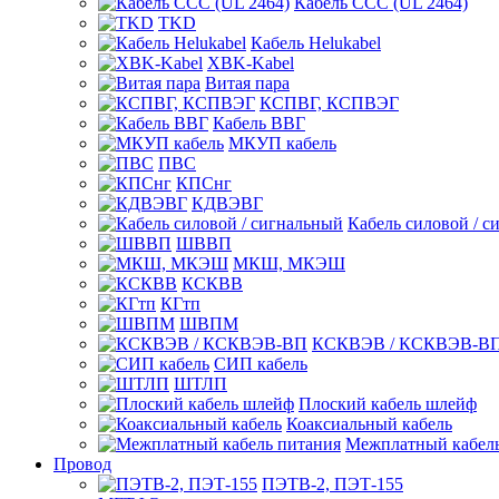
Кабель CCC (UL 2464)
TKD
Кабель Helukabel
XBK-Kabel
Витая пара
КСПВГ, КСПВЭГ
Кабель ВВГ
МКУП кабель
ПВС
КПСнг
КДВЭВГ
Кабель силовой / с
ШВВП
МКШ, МКЭШ
КСКВВ
КГтп
ШВПМ
КСКВЭВ / КСКВЭВ-В
СИП кабель
ШТЛП
Плоский кабель шлейф
Коаксиальный кабель
Межплатный кабель
Провод
ПЭТВ-2, ПЭТ-155