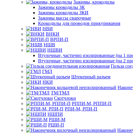
Зажимы, крокодилы
Зажимы крокодилы ЗК
Зажимы крокодилы ЗКИ
Зажимы массы сварочные
Крокодилы для проводов прикуривания
НВИ
ВНКИ
ВРПИ-П
НШВ
НШВИ
Втулочные, частично изолированные (на 1 пр
Втулочные, частично изолированные (на 2 пр
Гильза со
ГМЛ
Штекерный разъем
НКИ
Наконе
ТМ/ТМЛ
Скотчлоки
РППИ-М, РППИ-П
РПИ-М, РПИ-П
НШПИ
РШИ-М
РШИ-П
Наконе