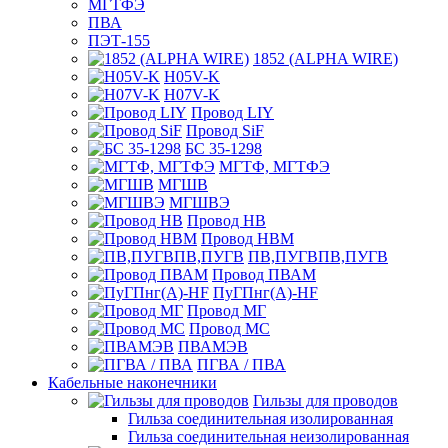
МГТФЭ
ПВА
ПЭТ-155
1852 (ALPHA WIRE)
H05V-K
H07V-K
Провод LIY
Провод SiF
БС 35-1298
МГТФ, МГТФЭ
МГШВ
МГШВЭ
Провод НВ
Провод НВМ
ПВ,ПУГВПВ,ПУГВ
Провод ПВАМ
ПуГПнг(A)-HF
Провод МГ
Провод МС
ПВАМЭВ
ПГВА / ПВА
Кабельные наконечники
Гильзы для проводов
Гильза соединительная изолированная
Гильза соединительная неизолированная