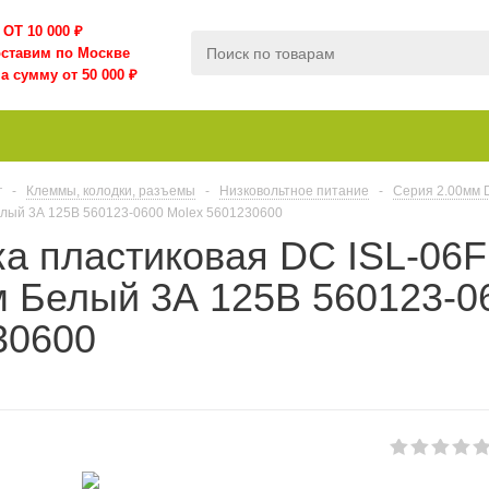
ОТ 10 000
₽
оставим по Москве
а сумму от 50 000 ₽
г
-
Клеммы, колодки, разъемы
-
Низковольтное питание
-
Серия 2.00мм D
Белый 3А 125В 560123-0600 Molex 5601230600
а пластиковая DC ISL-06F 
м Белый 3А 125В 560123-0
30600