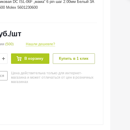
иковая DC ISL-06F „мама“ 6 pin шаг 2.00мм Белый 3А
600 Molex 5601230600
уб.
/шт
чии
(500)
Нашли дешевле?
В корзину
Купить в 1 клик
Цена действительна только для интернет-
ся
магазина и может отличаться от цен в розничных
магазинах