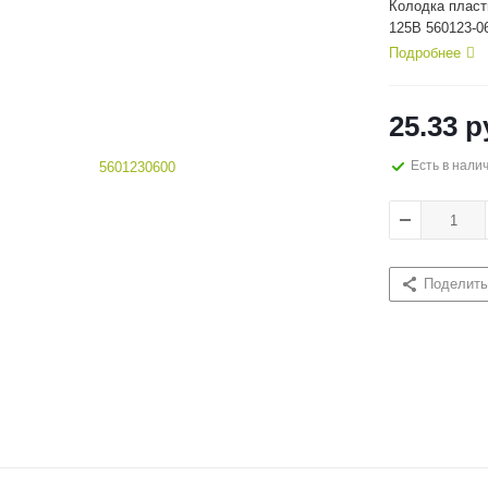
Колодка пласт
125В 560123-0
Подробнее
25.33
р
Есть в нали
Поделить