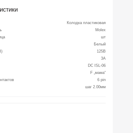
истики
Колодка пластиковая
ь
Molex
ица
шт
Белый
В)
125В
3А
DC ISL-06
F „мама“
онтактов
6 pin
шаг 2.00мм