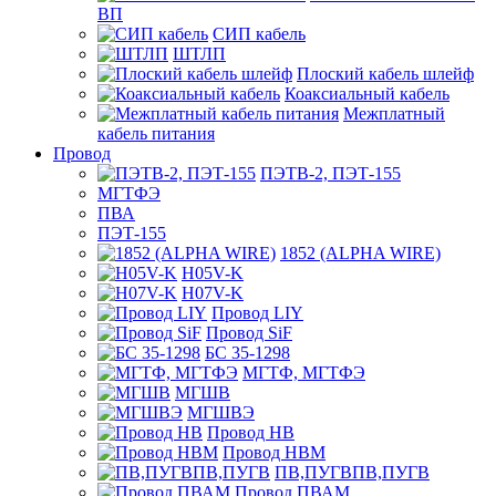
ВП
СИП кабель
ШТЛП
Плоский кабель шлейф
Коаксиальный кабель
Межплатный
кабель питания
Провод
ПЭТВ-2, ПЭТ-155
МГТФЭ
ПВА
ПЭТ-155
1852 (ALPHA WIRE)
H05V-K
H07V-K
Провод LIY
Провод SiF
БС 35-1298
МГТФ, МГТФЭ
МГШВ
МГШВЭ
Провод НВ
Провод НВМ
ПВ,ПУГВПВ,ПУГВ
Провод ПВАМ