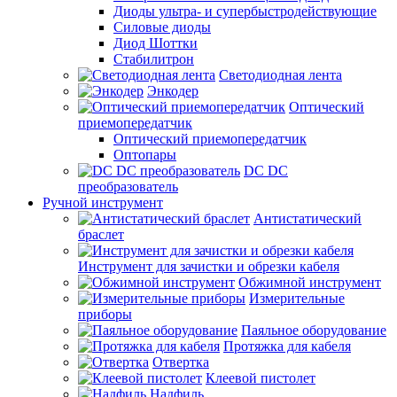
Диоды ультра- и супербыстродействующие
Силовые диоды
Диод Шоттки
Стабилитрон
Светодиодная лента
Энкодер
Оптический
приемопередатчик
Оптический приемопередатчик
Оптопары
DC DC
преобразователь
Ручной инструмент
Антистатический
браслет
Инструмент для зачистки и обрезки кабеля
Обжимной инструмент
Измерительные
приборы
Паяльное оборудование
Протяжка для кабеля
Отвертка
Клеевой пистолет
Надфиль