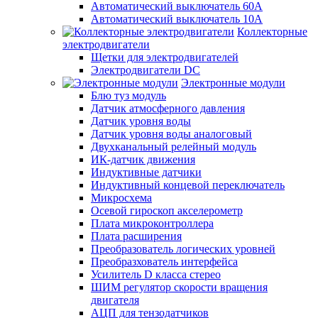
Автоматический выключатель 60А
Автоматический выключатель 10А
Коллекторные
электродвигатели
Щетки для электродвигателей
Электродвигатели DC
Электронные модули
Блю туз модуль
Датчик атмосферного давления
Датчик уровня воды
Датчик уровня воды аналоговый
Двухканальный релейный модуль
ИК-датчик движения
Индуктивные датчики
Индуктивный концевой переключатель
Микросхема
Осевой гироскоп акселерометр
Плата микроконтроллера
Плата расширения
Преобразователь логических уровней
Преобразхователь интерфейса
Усилитель D класса стерео
ШИМ регулятор скорости вращения
двигателя
АЦП для тензодатчиков