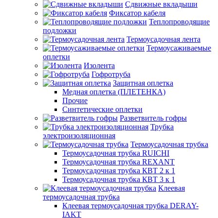
Сдвижные вкладыши
Фиксатор кабеля
Теплопроводящие
подложки
Термоусадочная лента
Термоусаживаемые
оплетки
Изолента
Гофротруба
Защитная оплетка
Медная оплетка (ПЛЕТЕНКА)
Прочие
Синтетические оплетки
Разветвитель гофры
Трубка
электроизоляционная
Термоусадочная трубка
Термоусадочная трубка RUICHI
Термоусадочная трубка REXANT
Термоусадочная трубка КВТ 2 к 1
Термоусадочная трубка КВТ 3 к 1
Клеевая
термоусадочная трубка
Клеевая термоусадочная трубка DERAY-
IAKT