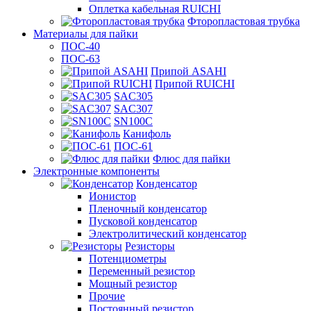
Оплетка кабельная RUICHI
Фторопластовая трубка
Материалы для пайки
ПОС-40
ПОС-63
Припой ASAHI
Припой RUICHI
SAC305
SAC307
SN100C
Канифоль
ПОС-61
Флюс для пайки
Электронные компоненты
Конденсатор
Ионистор
Пленочный конденсатор
Пусковой конденсатор
Электролитический конденсатор
Резисторы
Потенциометры
Переменный резистор
Мощный резистор
Прочие
Постоянный резистор