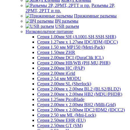
Кожух клеммы
Разъемы 2Р,
2РМТ, 2РТТ и пр.
Прижимные разъемы
ВЧ разъемы
USB разъем
Низковольтное питание
Серия 1.00мм SH (A1001,SH,SSH,SHR)
Серия 1.27мм x 1.27мм IDC/IDM (IDCC)
Серия 1.50 мм MP150 (Metri-Pack)
Серия 1.50мм ZHR
Серия 2.00мм DCI (DuraClik ICL)
Серия 2.00мм HB/WB (PH,MU,PHR)
Серия 2.00мм HC (PAP)
Серия 2.00мм iGrid
Серия 2,54 мм MODU
Серия 2.00мм SL (Sherlock)
Серия 2.00мм x 2.00мм BL2 (BLS2/BLD2)
Серия 2.00мм x 2.00мм HB2 (MDU/PHDR)
Серия 1.25мм PicoBlade
Серия 2.00мм х 2.00мм BH2 (Milli-Grid)
Серия 2.00мм х 2.00мм IDC2/IDM2 (IDCC2)
Серия 2.50 мм ML (Mni-Lock)
Серия 2.50мм EHR (EU)
Серия 2.50мм GT (SM)