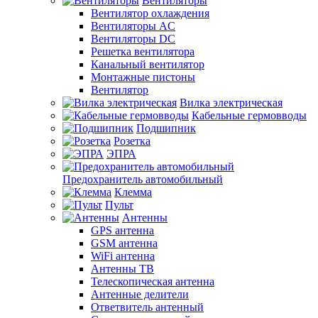
Вентиляторы
Вентилятор охлаждения
Вентиляторы AC
Вентиляторы DC
Решетка вентилятора
Канальный вентилятор
Монтажные пистоны
Вентилятор
Вилка электрическая
Кабельные гермовводы
Подшипник
Розетка
ЭПРА
Предохранитель автомобильный
Клемма
Пульт
Антенны
GPS антенна
GSM антенна
WiFi антенна
Антенны ТВ
Телескопическая антенна
Антенные делители
Ответвитель антенный