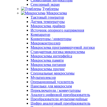
Символьные индикаторы
Сенсорный экран
Тумблеры
Микросхема
Тактовый генератор
Датчик температуры
Микросхема драйвер
Источник опорного напряжения
Компаратор
Конверторы / инверторы
Микроконтроллер
Микросхема программируемой логики
Стандартная логика микросхемы
Микросхемы интерфейса
Микросхема памяти
Микросхема питания
Микросхемы прочие
Специальные микросхемы
Мультиплексор
Операционный усилитель
Панельки для микросхем
Переключатели / коммутаторы
Аналого цифровой преобразователь
Преобразователи мультимедийные
Цифро аналоговый преобразователь