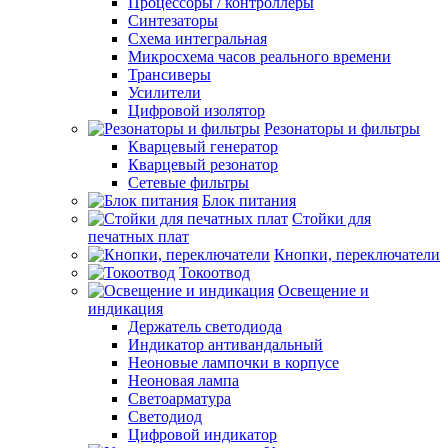
Процессоры / контроллеры
Синтезаторы
Схема интегральная
Микросхема часов реального времени
Трансиверы
Усилители
Цифровой изолятор
Резонаторы и фильтры
Кварцевый генератор
Кварцевый резонатор
Сетевые фильтры
Блок питания
Стойки для
печатных плат
Кнопки, переключатели
Токоотвод
Освещение и
индикация
Держатель светодиода
Индикатор антивандальный
Неоновые лампочки в корпусе
Неоновая лампа
Светоарматура
Светодиод
Цифровой индикатор