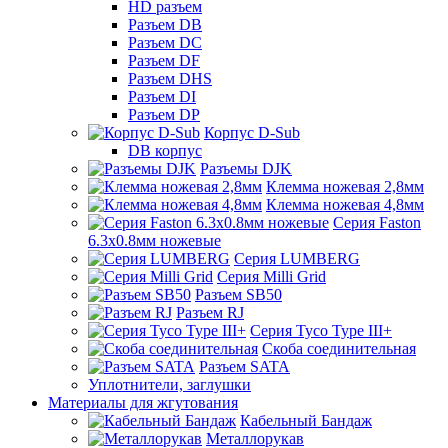
HD разъем
Разъем DB
Разъем DC
Разъем DF
Разъем DHS
Разъем DI
Разъем DP
Корпус D-Sub
DB корпус
Разъемы DJK
Клемма ножевая 2,8мм
Клемма ножевая 4,8мм
Серия Faston
6.3х0.8мм ножевые
Серия LUMBERG
Серия Milli Grid
Разъем SB50
Разъем RJ
Серия Tyco Type III+
Скоба соединительная
Разъем SATA
Уплотнители, заглушки
Материалы для жгутования
Кабельный Бандаж
Металлорукав