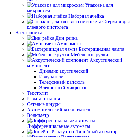
Упаковка для
микросхем
Наборная ячейка
Стержни для
клеевого пистолета
Электроника
Дин-рейка
Амперметр
Бактерицидная лампа
Мебельные ручки
Аккустический
компонент
Динамик акустический
Излучатели
Телефонный капсюль
Элекретный микрофон
Текстолит
Разъем питания
Сетевые шнуры
Автоматический выключатель
Вольтметр
Дифференциальные автоматы
Линейный актуатор