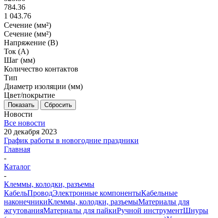
784.36
1 043.76
Сечение (мм²)
Сечение (мм²)
Напряжение (В)
Ток (А)
Шаг (мм)
Количество контактов
Тип
Диаметр изоляции (мм)
Цвет/покрытие
Показать
Сбросить
Новости
Все новости
20 декабря 2023
График работы в новогодние праздники
Главная
-
Каталог
-
Клеммы, колодки, разъемы
Кабель
Провод
Электронные компоненты
Кабельные
наконечники
Клеммы, колодки, разъемы
Материалы для
жгутования
Материалы для пайки
Ручной инструмент
Шнуры