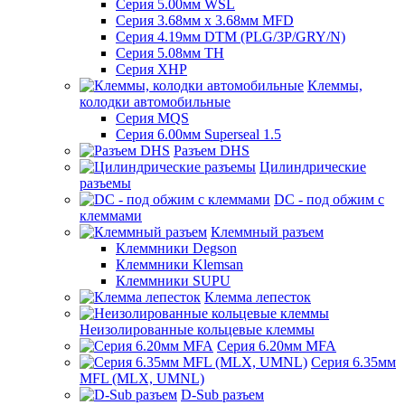
Серия 5.00мм WSL
Серия 3.68мм х 3.68мм MFD
Серия 4.19мм DTM (PLG/3P/GRY/N)
Серия 5.08мм TH
Серия XHP
Клеммы,
колодки автомобильные
Серия MQS
Серия 6.00мм Superseal 1.5
Разъем DHS
Цилиндрические
разъемы
DC - под обжим с
клеммами
Клеммный разъем
Клеммники Degson
Клеммники Klemsan
Клеммники SUPU
Клемма лепесток
Неизолированные кольцевые клеммы
Серия 6.20мм MFA
Серия 6.35мм
MFL (MLX, UMNL)
D-Sub разъем