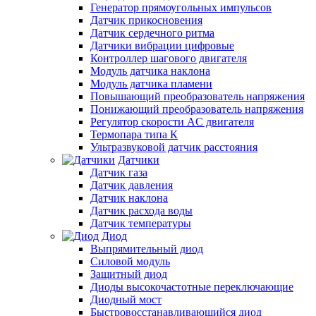
Генератор прямоугольных импульсов
Датчик прикосновения
Датчик сердечного ритма
Датчики вибрации цифровые
Контроллер шагового двигателя
Модуль датчика наклона
Модуль датчика пламени
Повышающий преобразователь напряжения
Понижающий преобразователь напряжения
Регулятор скорости AC двигателя
Термопара типа К
Ультразвуковой датчик расстояния
Датчики
Датчик газа
Датчик давления
Датчик наклона
Датчик расхода воды
Датчик температуры
Диод
Выпрямительный диод
Силовой модуль
Защитный диод
Диоды высокочастотные переключающие
Диодный мост
Быстровосстанавливающийся диод