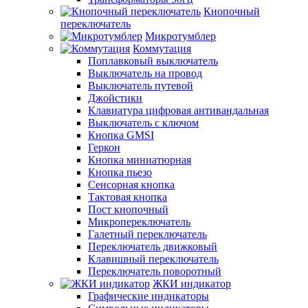
Кнопочный
переключатель
Микротумблер
Коммутация
Поплавковый выключатель
Выключатель на провод
Выключатель путевой
Джойстики
Клавиатура цифровая антивандальная
Выключатель с ключом
Кнопка GMSI
Геркон
Кнопка миниатюрная
Кнопка пьезо
Сенсорная кнопка
Тактовая кнопка
Пост кнопочный
Микропереключатель
Галетный переключатель
Переключатель движковый
Клавишный переключатель
Переключатель поворотный
ЖКИ индикатор
Графические индикаторы