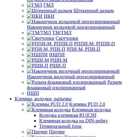
ГМЛ
Штекерный разъем
НКИ
Наконечник кольцевой неизолированный
ТМ/ТМЛ
Скотчлоки
РППИ-М, РППИ-П
РПИ-М, РПИ-П
НШПИ
РШИ-М
РШИ-П
Наконечник вилочный неизолированный
Разъем
флажковый изолированный
НШП
Клеммы, колодки, разъемы
Клеммы PUD 2.0
Клеммная колодка
Колодка клеммная RUICHI
Клеммная колодка на DIN-рейку
Терминальный блок
Прочие