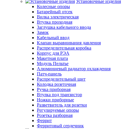
Установочные изделия
Колесные опоры
Батарейный отсек
Вилка электрическая
Втулка проходная
Заглушка кабельного ввода
Замок
Кабельный ввод
Клапан выравнивания давления
Распределительная коробка
Корпус для РЭА
Макетная плата
Модуль Пельтье
Алюминиевый радиатор охлаждения
Патч-панель
Распределительный щит
Колодка розеточная
Ручка приборная
Втулка под транзистор
Ножки приборные
Разветвитель для розетки
Регулируемые опоры
Розетка разборная
Феррит
Ферритовый сердечник