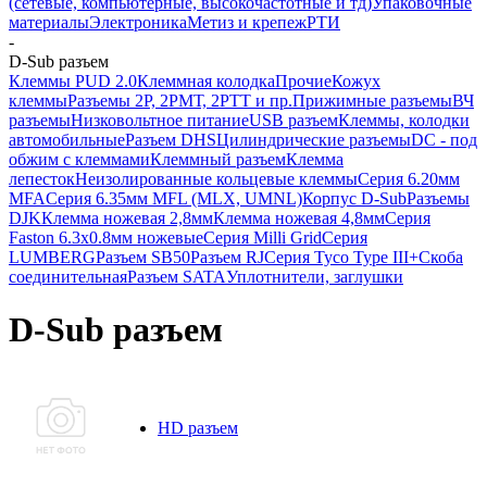
(сетевые, компьютерные, высокочастотные и тд)
Упаковочные
материалы
Электроника
Метиз и крепеж
РТИ
-
D-Sub разъем
Клеммы PUD 2.0
Клеммная колодка
Прочие
Кожух
клеммы
Разъемы 2Р, 2РМТ, 2РТТ и пр.
Прижимные разъемы
ВЧ
разъемы
Низковольтное питание
USB разъем
Клеммы, колодки
автомобильные
Разъем DHS
Цилиндрические разъемы
DC - под
обжим с клеммами
Клеммный разъем
Клемма
лепесток
Неизолированные кольцевые клеммы
Серия 6.20мм
MFA
Серия 6.35мм MFL (MLX, UMNL)
Корпус D-Sub
Разъемы
DJK
Клемма ножевая 2,8мм
Клемма ножевая 4,8мм
Серия
Faston 6.3х0.8мм ножевые
Серия Milli Grid
Серия
LUMBERG
Разъем SB50
Разъем RJ
Серия Tyco Type III+
Скоба
соединительная
Разъем SATA
Уплотнители, заглушки
D-Sub разъем
HD разъем