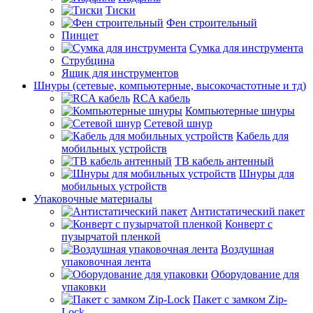
Тиски
Фен строительный
Пинцет
Сумка для инструмента
Струбцина
Ящик для инструментов
Шнуры (сетевые, компьютерные, высокочастотные и тд)
RCA кабель
Компьютерные шнуры
Сетевой шнур
Кабель для
мобильных устройств
ТВ кабель антенный
Шнуры для
мобильных устройств
Упаковочные материалы
Антистатический пакет
Конверт с
пузырчатой пленкой
Воздушная
упаковочная лента
Оборудование для
упаковки
Пакет с замком Zip-
Lock