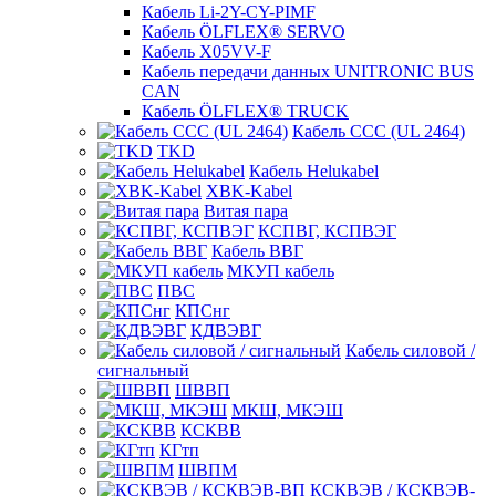
Кабель Li-2Y-CY-PIMF
Кабель ÖLFLEX® SERVO
Кабель X05VV-F
Кабель передачи данных UNITRONIC BUS
CAN
Кабель ÖLFLEX® TRUCK
Кабель CCC (UL 2464)
TKD
Кабель Helukabel
XBK-Kabel
Витая пара
КСПВГ, КСПВЭГ
Кабель ВВГ
МКУП кабель
ПВС
КПСнг
КДВЭВГ
Кабель силовой /
сигнальный
ШВВП
МКШ, МКЭШ
КСКВВ
КГтп
ШВПМ
КСКВЭВ / КСКВЭВ-