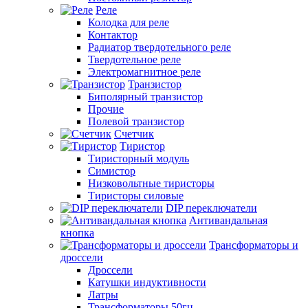
Реле
Колодка для реле
Контактор
Радиатор твердотельного реле
Твердотельное реле
Электромагнитное реле
Транзистор
Биполярный транзистор
Прочие
Полевой транзистор
Счетчик
Тиристор
Тиристорный модуль
Симистор
Низковольтные тиристоры
Тиристоры силовые
DIP переключатели
Антивандальная
кнопка
Трансформаторы и
дроссели
Дроссели
Катушки индуктивности
Латры
Трансформаторы 50гц