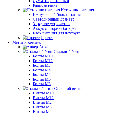
Сумматор антенный
Радиоантенна
Источник питания
Импульсный блок питания
Светодиодный драйвер
Зарядное устройство
Аккумуляторная батарея
Блок питания для ноутбука
Прочее
Метиз и крепеж
Анкер
Стальной болт
Болты М10
Болты М12
Болты М3
Болты М4
Болты М5
Болты М6
Болты М8
Стальной винт
Винты М10
Винты М12
Винты М2
Винты М3
Винты М4