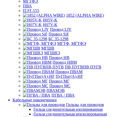
МГТФЭ
ПВА
ПЭТ-155
1852 (ALPHA WIRE)
H05V-K
H07V-K
Провод LIY
Провод SiF
БС 35-1298
МГТФ, МГТФЭ
МГШВ
МГШВЭ
Провод НВ
Провод НВМ
ПВ,ПУГВПВ,ПУГВ
Провод ПВАМ
ПуГПнг(A)-HF
Провод МГ
Провод МС
ПВАМЭВ
ПГВА / ПВА
Кабельные наконечники
Гильзы для проводов
Гильза соединительная изолированная
Гильза соединительная неизолированная