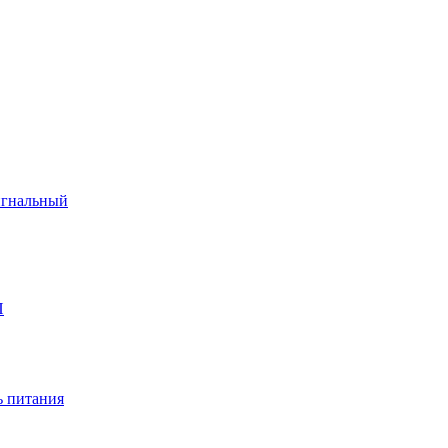
игнальный
П
 питания