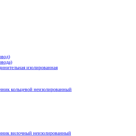
овод)
овода)
единительная изолированная
чник кольцевой неизолированный
чник вилочный неизолированный