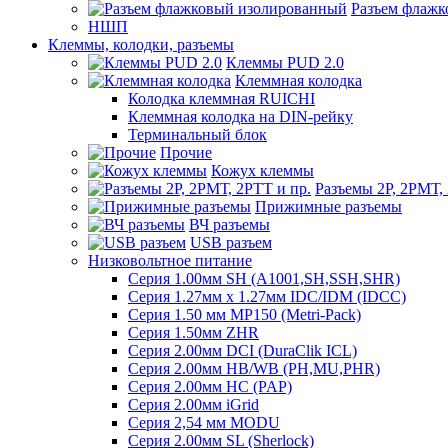
Разъем флаж
НШП
Клеммы, колодки, разъемы
Клеммы PUD 2.0
Клеммная колодка
Колодка клеммная RUICHI
Клеммная колодка на DIN-рейку
Терминальный блок
Прочие
Кожух клеммы
Разъемы 2Р, 2РМТ,
Прижимные разъемы
ВЧ разъемы
USB разъем
Низковольтное питание
Серия 1.00мм SH (A1001,SH,SSH,SHR)
Серия 1.27мм x 1.27мм IDC/IDM (IDCC)
Серия 1.50 мм MP150 (Metri-Pack)
Серия 1.50мм ZHR
Серия 2.00мм DCI (DuraClik ICL)
Серия 2.00мм HB/WB (PH,MU,PHR)
Серия 2.00мм HC (PAP)
Серия 2.00мм iGrid
Серия 2,54 мм MODU
Серия 2.00мм SL (Sherlock)