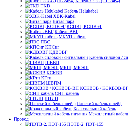
Кабель CCC (UL 2464)
TKD
Кабель Helukabel
XBK-Kabel
Витая пара
КСПВГ, КСПВЭГ
Кабель ВВГ
МКУП кабель
ПВС
КПСнг
КДВЭВГ
Кабель силовой / с
ШВВП
МКШ, МКЭШ
КСКВВ
КГтп
ШВПМ
КСКВЭВ / КСКВЭВ-В
СИП кабель
ШТЛП
Плоский кабель шлейф
Коаксиальный кабель
Межплатный кабель
Провод
ПЭТВ-2, ПЭТ-155