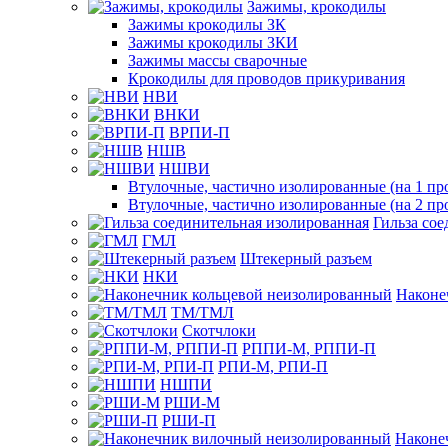
Зажимы, крокодилы
Зажимы крокодилы ЗК
Зажимы крокодилы ЗКИ
Зажимы массы сварочные
Крокодилы для проводов прикуривания
НВИ
ВНКИ
ВРПИ-П
НШВ
НШВИ
Втулочные, частично изолированные (на 1 пр
Втулочные, частично изолированные (на 2 пр
Гильза со
ГМЛ
Штекерный разъем
НКИ
Наконе
ТМ/ТМЛ
Скотчлоки
РППИ-М, РППИ-П
РПИ-М, РПИ-П
НШПИ
РШИ-М
РШИ-П
Наконе