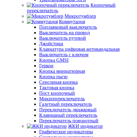
Кнопочный
переключатель
Микротумблер
Коммутация
Поплавковый выключатель
Выключатель на провод
Выключатель путевой
Джойстики
Клавиатура цифровая антивандальная
Выключатель с ключом
Кнопка GMSI
Геркон
Кнопка миниатюрная
Кнопка пьезо
Сенсорная кнопка
Тактовая кнопка
Пост кнопочный
Микропереключатель
Галетный переключатель
Переключатель движковый
Клавишный переключатель
Переключатель поворотный
ЖКИ индикатор
Графические индикаторы