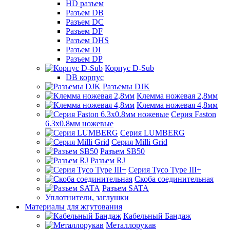
HD разъем
Разъем DB
Разъем DC
Разъем DF
Разъем DHS
Разъем DI
Разъем DP
Корпус D-Sub
DB корпус
Разъемы DJK
Клемма ножевая 2,8мм
Клемма ножевая 4,8мм
Серия Faston
6.3х0.8мм ножевые
Серия LUMBERG
Серия Milli Grid
Разъем SB50
Разъем RJ
Серия Tyco Type III+
Скоба соединительная
Разъем SATA
Уплотнители, заглушки
Материалы для жгутования
Кабельный Бандаж
Металлорукав