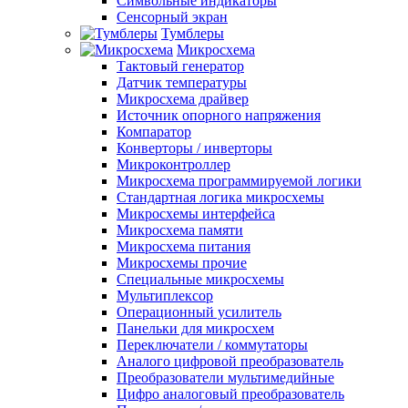
Символьные индикаторы
Сенсорный экран
Тумблеры
Микросхема
Тактовый генератор
Датчик температуры
Микросхема драйвер
Источник опорного напряжения
Компаратор
Конверторы / инверторы
Микроконтроллер
Микросхема программируемой логики
Стандартная логика микросхемы
Микросхемы интерфейса
Микросхема памяти
Микросхема питания
Микросхемы прочие
Специальные микросхемы
Мультиплексор
Операционный усилитель
Панельки для микросхем
Переключатели / коммутаторы
Аналого цифровой преобразователь
Преобразователи мультимедийные
Цифро аналоговый преобразователь