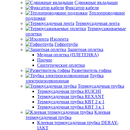
Сдвижные вкладыши
Фиксатор кабеля
Теплопроводящие
подложки
Термоусадочная лента
Термоусаживаемые
оплетки
Изолента
Гофротруба
Защитная оплетка
Медная оплетка (ПЛЕТЕНКА)
Прочие
Синтетические оплетки
Разветвитель гофры
Трубка
электроизоляционная
Термоусадочная трубка
Термоусадочная трубка RUICHI
Термоусадочная трубка REXANT
Термоусадочная трубка КВТ 2 к 1
Термоусадочная трубка КВТ 3 к 1
Клеевая
термоусадочная трубка
Клеевая термоусадочная трубка DERAY-
IAKT