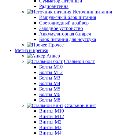
Сумматор антенный
Радиоантенна
Источник питания
Импульсный блок питания
Светодиодный драйвер
Зарядное устройство
Аккумуляторная батарея
Блок питания для ноутбука
Прочее
Метиз и крепеж
Анкер
Стальной болт
Болты М10
Болты М12
Болты М3
Болты М4
Болты М5
Болты М6
Болты М8
Стальной винт
Винты М10
Винты М12
Винты М2
Винты М3
Винты М4