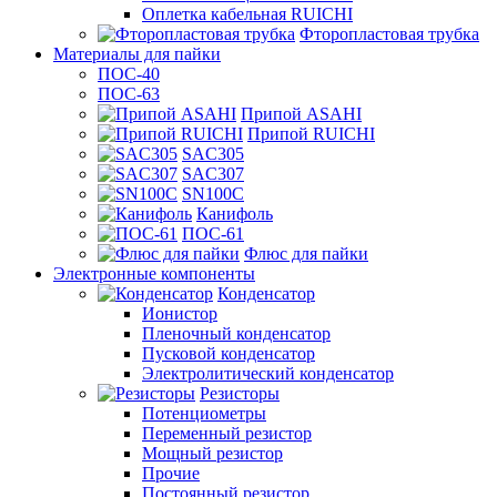
Оплетка кабельная RUICHI
Фторопластовая трубка
Материалы для пайки
ПОС-40
ПОС-63
Припой ASAHI
Припой RUICHI
SAC305
SAC307
SN100C
Канифоль
ПОС-61
Флюс для пайки
Электронные компоненты
Конденсатор
Ионистор
Пленочный конденсатор
Пусковой конденсатор
Электролитический конденсатор
Резисторы
Потенциометры
Переменный резистор
Мощный резистор
Прочие
Постоянный резистор