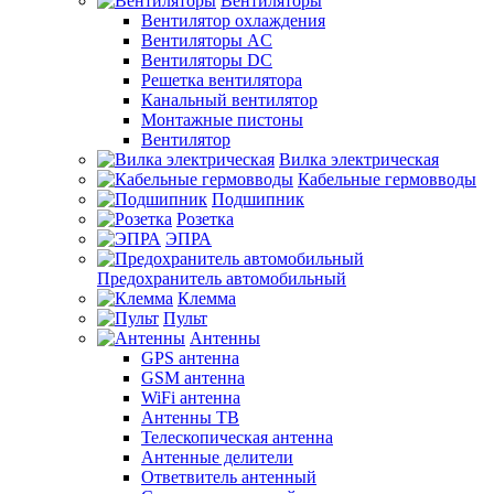
Вентиляторы
Вентилятор охлаждения
Вентиляторы AC
Вентиляторы DC
Решетка вентилятора
Канальный вентилятор
Монтажные пистоны
Вентилятор
Вилка электрическая
Кабельные гермовводы
Подшипник
Розетка
ЭПРА
Предохранитель автомобильный
Клемма
Пульт
Антенны
GPS антенна
GSM антенна
WiFi антенна
Антенны ТВ
Телескопическая антенна
Антенные делители
Ответвитель антенный