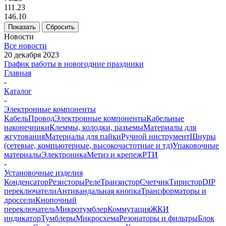
111.23
146.10
Показать
Сбросить
Новости
Все новости
20 декабря 2023
График работы в новогодние праздники
Главная
-
Каталог
-
Электронные компоненты
Кабель
Провод
Электронные компоненты
Кабельные
наконечники
Клеммы, колодки, разъемы
Материалы для
жгутования
Материалы для пайки
Ручной инструмент
Шнуры
(сетевые, компьютерные, высокочастотные и тд)
Упаковочные
материалы
Электроника
Метиз и крепеж
РТИ
-
Установочные изделия
Конденсатор
Резисторы
Реле
Транзистор
Счетчик
Тиристор
DIP
переключатели
Антивандальная кнопка
Трансформаторы и
дроссели
Кнопочный
переключатель
Микротумблер
Коммутация
ЖКИ
индикатор
Тумблеры
Микросхема
Резонаторы и фильтры
Блок