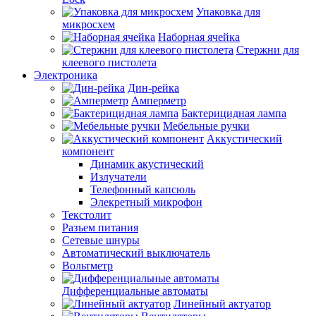
Упаковка для
микросхем
Наборная ячейка
Стержни для
клеевого пистолета
Электроника
Дин-рейка
Амперметр
Бактерицидная лампа
Мебельные ручки
Аккустический
компонент
Динамик акустический
Излучатели
Телефонный капсюль
Элекретный микрофон
Текстолит
Разъем питания
Сетевые шнуры
Автоматический выключатель
Вольтметр
Дифференциальные автоматы
Линейный актуатор