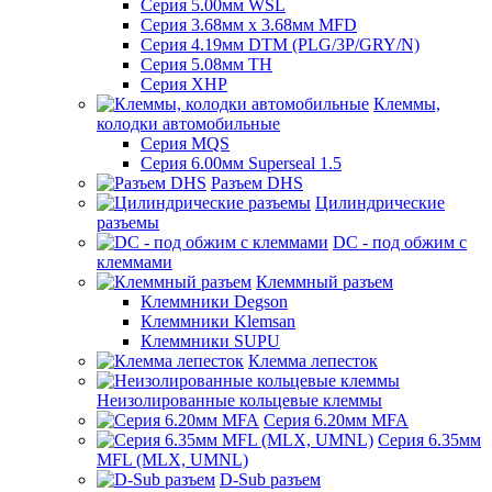
Серия 5.00мм WSL
Серия 3.68мм х 3.68мм MFD
Серия 4.19мм DTM (PLG/3P/GRY/N)
Серия 5.08мм TH
Серия XHP
Клеммы,
колодки автомобильные
Серия MQS
Серия 6.00мм Superseal 1.5
Разъем DHS
Цилиндрические
разъемы
DC - под обжим с
клеммами
Клеммный разъем
Клеммники Degson
Клеммники Klemsan
Клеммники SUPU
Клемма лепесток
Неизолированные кольцевые клеммы
Серия 6.20мм MFA
Серия 6.35мм
MFL (MLX, UMNL)
D-Sub разъем