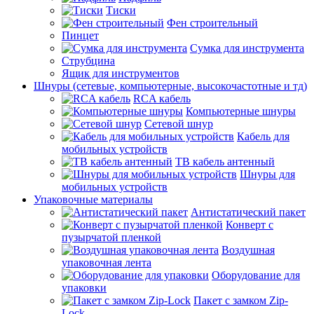
Тиски
Фен строительный
Пинцет
Сумка для инструмента
Струбцина
Ящик для инструментов
Шнуры (сетевые, компьютерные, высокочастотные и тд)
RCA кабель
Компьютерные шнуры
Сетевой шнур
Кабель для
мобильных устройств
ТВ кабель антенный
Шнуры для
мобильных устройств
Упаковочные материалы
Антистатический пакет
Конверт с
пузырчатой пленкой
Воздушная
упаковочная лента
Оборудование для
упаковки
Пакет с замком Zip-
Lock