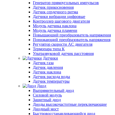
Генератор прямоугольных импульсов
Датчик прикосновения
Датчик сердечного ритма
Датчики вибрации цифровые
Контроллер шагового двигателя
Модуль датчика наклона
Модуль датчика пламени
Повышающий преобразователь напряжения
Понижающий преобразователь напряжения
Регулятор скорости AC двигателя
Термопара типа К
Ультразвуковой датчик расстояния
Датчики
Датчик газа
Датчик давления
Датчик наклона
Датчик расхода воды
Датчик температуры
Диод
Выпрямительный диод
Силовой модуль
Защитный диод
Диоды высокочастотные переключающие
Диодный мост
Быстровосстанавливающийся диод