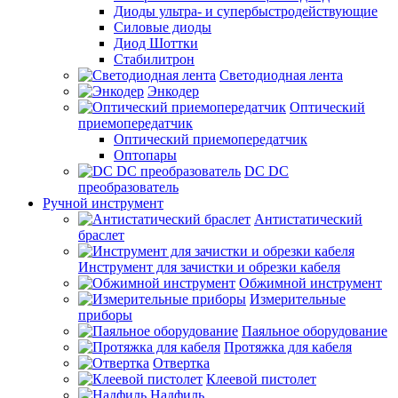
Диоды ультра- и супербыстродействующие
Силовые диоды
Диод Шоттки
Стабилитрон
Светодиодная лента
Энкодер
Оптический
приемопередатчик
Оптический приемопередатчик
Оптопары
DC DC
преобразователь
Ручной инструмент
Антистатический
браслет
Инструмент для зачистки и обрезки кабеля
Обжимной инструмент
Измерительные
приборы
Паяльное оборудование
Протяжка для кабеля
Отвертка
Клеевой пистолет
Надфиль