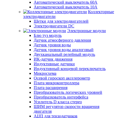
Автоматический выключатель 60А
Автоматический выключатель 10А
Коллекторные
электродвигатели
Щетки для электродвигателей
Электродвигатели DC
Электронные модули
Блю туз модуль
Датчик атмосферного давления
Датчик уровня воды
Датчик уровня воды аналоговый
Двухканальный релейный модуль
ИК-датчик движения
Индуктивные датчики
Индуктивный концевой переключатель
Микросхема
Осевой гироскоп акселерометр
Плата микроконтроллера
Плата расширения
Преобразователь логических уровней
Преобразхователь интерфейса
Усилитель D класса стерео
ШИМ регулятор скорости вращения
двигателя
АЦП для тензодатчиков