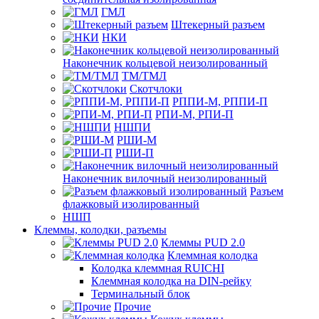
ГМЛ
Штекерный разъем
НКИ
Наконечник кольцевой неизолированный
ТМ/ТМЛ
Скотчлоки
РППИ-М, РППИ-П
РПИ-М, РПИ-П
НШПИ
РШИ-М
РШИ-П
Наконечник вилочный неизолированный
Разъем
флажковый изолированный
НШП
Клеммы, колодки, разъемы
Клеммы PUD 2.0
Клеммная колодка
Колодка клеммная RUICHI
Клеммная колодка на DIN-рейку
Терминальный блок
Прочие