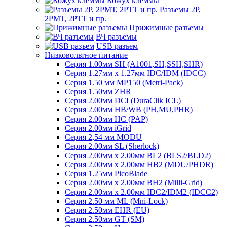
Кожух клеммы
Разъемы 2Р,
2РМТ, 2РТТ и пр.
Прижимные разъемы
ВЧ разъемы
USB разъем
Низковольтное питание
Серия 1.00мм SH (A1001,SH,SSH,SHR)
Серия 1.27мм x 1.27мм IDC/IDM (IDCC)
Серия 1.50 мм MP150 (Metri-Pack)
Серия 1.50мм ZHR
Серия 2.00мм DCI (DuraClik ICL)
Серия 2.00мм HB/WB (PH,MU,PHR)
Серия 2.00мм HC (PAP)
Серия 2.00мм iGrid
Серия 2,54 мм MODU
Серия 2.00мм SL (Sherlock)
Серия 2.00мм x 2.00мм BL2 (BLS2/BLD2)
Серия 2.00мм x 2.00мм HB2 (MDU/PHDR)
Серия 1.25мм PicoBlade
Серия 2.00мм х 2.00мм BH2 (Milli-Grid)
Серия 2.00мм х 2.00мм IDC2/IDM2 (IDCC2)
Серия 2.50 мм ML (Mni-Lock)
Серия 2.50мм EHR (EU)
Серия 2.50мм GT (SM)