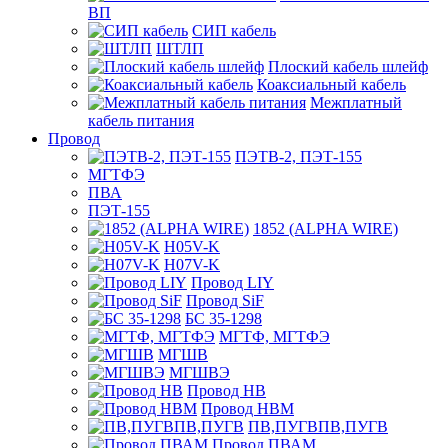
ВП
СИП кабель
ШТЛП
Плоский кабель шлейф
Коаксиальный кабель
Межплатный
кабель питания
Провод
ПЭТВ-2, ПЭТ-155
МГТФЭ
ПВА
ПЭТ-155
1852 (ALPHA WIRE)
H05V-K
H07V-K
Провод LIY
Провод SiF
БС 35-1298
МГТФ, МГТФЭ
МГШВ
МГШВЭ
Провод НВ
Провод НВМ
ПВ,ПУГВПВ,ПУГВ
Провод ПВАМ