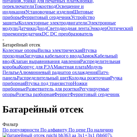
питания
Стойки для печатных плат
Кнопки,
переключатели
Токоотвод
Освещение и
индикация
Установочные изделия
Щитовые
приборы
Ферритовый сердечник
Устройство
защиты
Коллекторные электродвигатели
Электронные
модули
Датчики
Диод
Светодиодная лента
Энкодер
Оптический
приемопередатчик
DC DC преобразователь
-
Батарейный отсек
Колесные опоры
Вилка электрическая
Втулка
проходная
Заглушка кабельного ввода
Замок
Кабельный
ввод
Клапан выравнивания давления
Распределительная
коробка
Корпус для РЭА
Макетная плата
Модуль
Пельтье
Алюминиевый радиатор охлаждения
Патч-
панель
Распределительный щит
Колодка розеточная
Ручка
приборная
Втулка под транзистор
Ножки
приборные
Разветвитель для розетки
Регулируемые
опоры
Розетка разборная
Феррит
Ферритовый сердечник
Батарейный отсек
Фильтр
По популярности
По алфавиту
По цене
По наличию