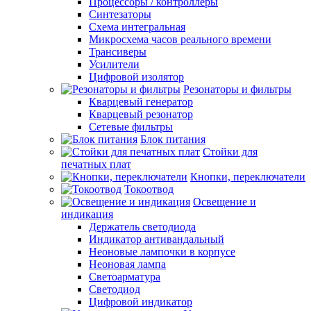
Процессоры / контроллеры
Синтезаторы
Схема интегральная
Микросхема часов реального времени
Трансиверы
Усилители
Цифровой изолятор
Резонаторы и фильтры
Кварцевый генератор
Кварцевый резонатор
Сетевые фильтры
Блок питания
Стойки для
печатных плат
Кнопки, переключатели
Токоотвод
Освещение и
индикация
Держатель светодиода
Индикатор антивандальный
Неоновые лампочки в корпусе
Неоновая лампа
Светоарматура
Светодиод
Цифровой индикатор