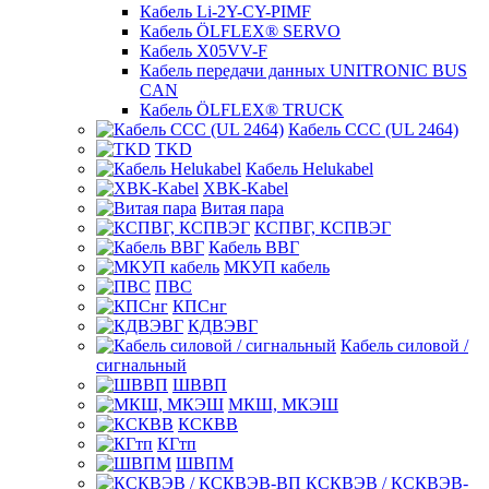
Кабель Li-2Y-CY-PIMF
Кабель ÖLFLEX® SERVO
Кабель X05VV-F
Кабель передачи данных UNITRONIC BUS
CAN
Кабель ÖLFLEX® TRUCK
Кабель CCC (UL 2464)
TKD
Кабель Helukabel
XBK-Kabel
Витая пара
КСПВГ, КСПВЭГ
Кабель ВВГ
МКУП кабель
ПВС
КПСнг
КДВЭВГ
Кабель силовой /
сигнальный
ШВВП
МКШ, МКЭШ
КСКВВ
КГтп
ШВПМ
КСКВЭВ / КСКВЭВ-