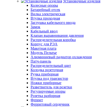
Установочные изделия
Колесные опоры
Батарейный отсек
Вилка электрическая
Втулка проходная
Заглушка кабельного ввода
Замок
Кабельный ввод
Клапан выравнивания давления
Распределительная коробка
Корпус для РЭА
Макетная плата
Модуль Пельтье
Алюминиевый радиатор охлаждения
Патч-панель
Распределительный щит
Колодка розеточная
Ручка приборная
Втулка под транзистор
Ножки приборные
Разветвитель для розетки
Регулируемые опоры
Розетка разборная
Феррит
Ферритовый сердечник