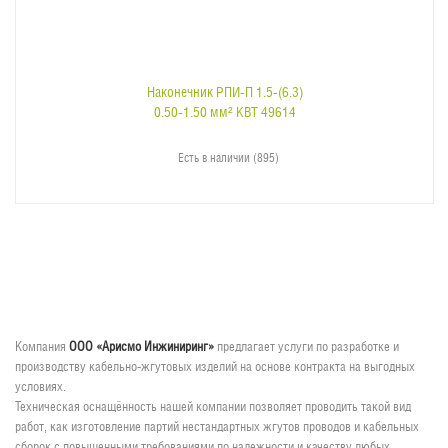
Наконечник РПИ-П 1.5-(6.3)
0.50-1.50 мм² КВТ 49614
Есть в наличии (895)
Компания
ООО «Арисмо Инжиниринг»
предлагает услуги по разработке и
производству кабельно-жгутовых изделий на основе контракта на выгодных
условиях.
Техническая оснащённость нашей компании позволяет проводить такой вид
работ, как изготовление партий нестандартных жгутов проводов и кабельных
сборок с повышенными требованиями по надежности и качеству любых