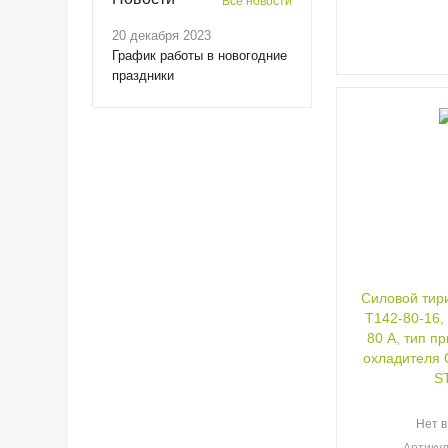
Все новости
20 декабря 2023
График работы в новогодние
праздники
Силовой тиристор
Т142-80-16,
80 А, тип п
охладителя О241
S
Нет в