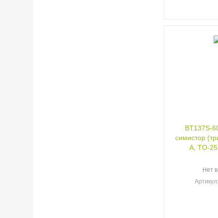
BT137S-6
симистор (три
А, TO-25
Нет в
Артикул