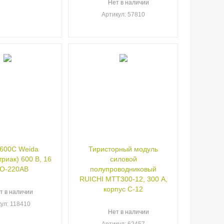
Нет в наличии
Артикул
: 57810
600C Weida
Тиристорный модуль
триак) 600 В, 16
силовой
TO-220AB
полупроводниковый
RUICHI МТТ300-12, 300 А,
корпус С-12
т в наличии
кул
: 118410
Нет в наличии