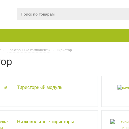
г
-
Электронные компоненты
-
Тиристор
тор
Тиристорный модуль
Низковольтные тиристоры