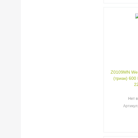
Z0109MN Wei
(триак) 600 
2
Нет в
Артикул