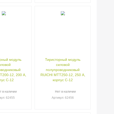
рный модуль
Тиристорный модуль
иловой
силовой
оводниковый
полупроводниковый
200-12, 200 А,
RUICHI МТТ250-12, 250 А,
пус С-12
корпус С-12
т в наличии
Нет в наличии
кул
: 62455
Артикул
: 62456