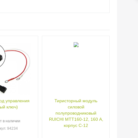
од управления
Тиристорный модуль
ый ключ)
силовой
полупроводниковый
RUICHI МТТ160-12, 160 А,
т в наличии
корпус С-12
кул
: 94234