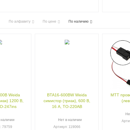
По алфавиту
По цене
По наличию
00B Weida
BTA16-600BW Weida
МТТ пров
иак) 1200 В,
симистор (триак), 600 В,
(лев
TO-247ins
16 А, TO-220AB
Не
 наличии
Нет в наличии
Арти
л
: 79759
Артикул
: 119066