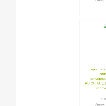
Артику
Тиристорн
сил
полупров
RUICHI МТД10
корпу
Нет в
Артику