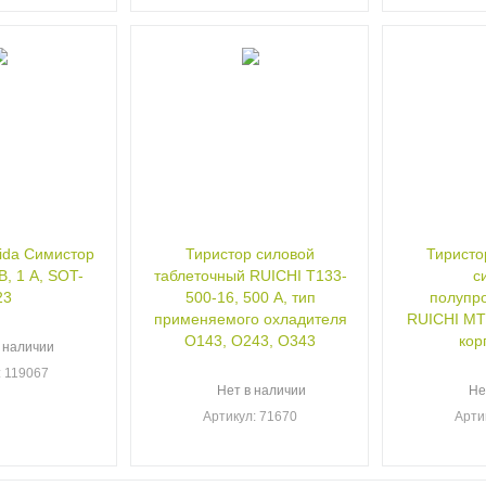
da Симистор
Тиристор силовой
Тиристо
В, 1 А, SOT-
таблеточный RUICHI Т133-
с
23
500-16, 500 А, тип
полупр
применяемого охладителя
RUICHI МТТ
О143, О243, О343
кор
 наличии
: 119067
Нет в наличии
Не
Артикул
: 71670
Арти