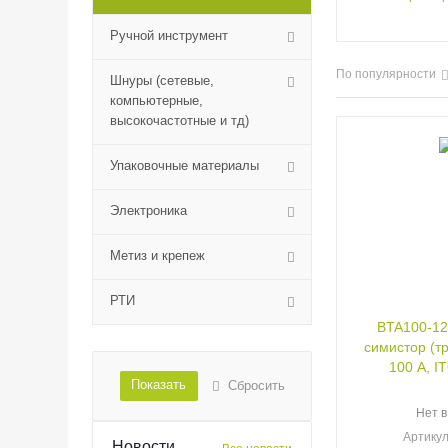
Ручной инструмент
По популярности
Шнуры (сетевые,
компьютерные,
высокочастотные и тд)
Упаковочные материалы
Электроника
Метиз и крепеж
РТИ
BTA100-12
симистор (тр
100 А, I
Показать
Сбросить
Нет в
Артику
Новости