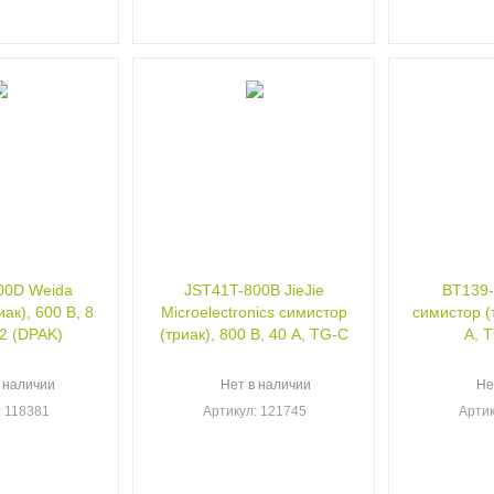
00D Weida
JST41T-800B JieJie
BT139-
ак), 600 В, 8
Microelectronics симистор
симистор (
2 (DPAK)
(триак), 800 В, 40 А, TG-C
А, 
 наличии
Нет в наличии
Не
: 118381
Артикул
: 121745
Арти