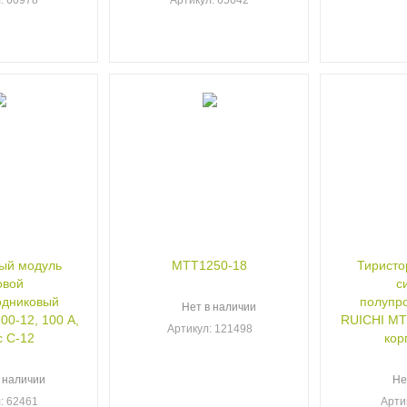
л
: 60978
Артикул
: 65642
ый модуль
МТТ1250-18
Тиристо
овой
с
одниковый
полупр
Нет в наличии
0-12, 100 А,
RUICHI МТТ
Артикул
: 121498
с С-12
кор
 наличии
Не
л
: 62461
Арти