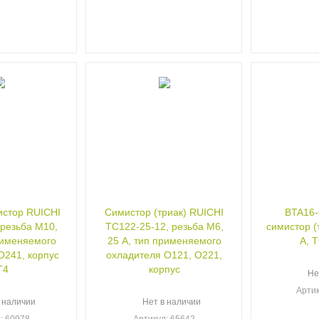
 RUICHI
Симистор (триак) RUICHI
BTA16-
 резьба М10,
ТС122-25-12, резьба М6,
симистор (
рименяемого
25 А, тип применяемого
А, 
, корпус
охладителя О121, О221,
T4
корпус
Не
Арти
 наличии
Нет в наличии