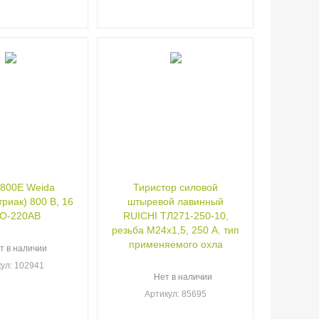
800E Weida
Тиристор силовой
триак) 800 В, 16
штыревой лавинный
TO-220AB
RUICHI ТЛ271-250-10,
резьба М24х1,5, 250 А. тип
применяемого охла
т в наличии
кул
: 102941
Нет в наличии
Артикул
: 85695