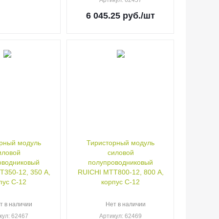
Артикул
: 62457
6 045.25
руб.
/шт
рный модуль
Тиристорный модуль
иловой
силовой
оводниковый
полупроводниковый
350-12, 350 А,
RUICHI МТТ800-12, 800 А,
пус С-12
корпус С-12
т в наличии
Нет в наличии
кул
: 62467
Артикул
: 62469