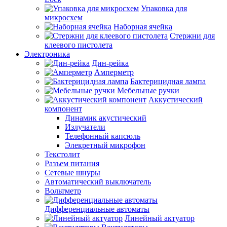
Упаковка для
микросхем
Наборная ячейка
Стержни для
клеевого пистолета
Электроника
Дин-рейка
Амперметр
Бактерицидная лампа
Мебельные ручки
Аккустический
компонент
Динамик акустический
Излучатели
Телефонный капсюль
Элекретный микрофон
Текстолит
Разъем питания
Сетевые шнуры
Автоматический выключатель
Вольтметр
Дифференциальные автоматы
Линейный актуатор