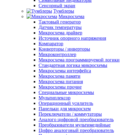
Символьные индикаторы
Сенсорный экран
Тумблеры
Микросхема
Тактовый генератор
Датчик температуры
Микросхема драйвер
Источник опорного напряжения
Компаратор
Конверторы / инверторы
Микроконтроллер
Микросхема программируемой логики
Стандартная логика микросхемы
Микросхемы интерфейса
Микросхема памяти
Микросхема питания
Микросхемы прочие
Специальные микросхемы
Мультиплексор
Операционный усилитель
Панельки для микросхем
Переключатели / коммутаторы
Аналого цифровой преобразователь
Преобразователи мультимедийные
Цифро аналоговый преобразователь