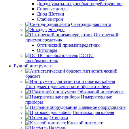
Диоды ультра- и супербыстродействующие
Силовые диоды
Диод Шоттки
Стабилитрон
Светодиодная лента
Энкодер
Оптический
приемопередатчик
Оптический приемопередатчик
Оптопары
DC DC
преобразователь
Ручной инструмент
Антистатический
браслет
Инструмент для зачистки и обрезки кабеля
Обжимной инструмент
Измерительные
приборы
Паяльное оборудование
Протяжка для кабеля
Отвертка
Клеевой пистолет
Надфиль