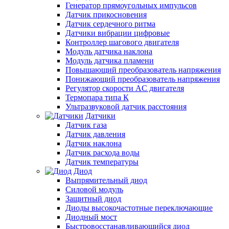
Генератор прямоугольных импульсов
Датчик прикосновения
Датчик сердечного ритма
Датчики вибрации цифровые
Контроллер шагового двигателя
Модуль датчика наклона
Модуль датчика пламени
Повышающий преобразователь напряжения
Понижающий преобразователь напряжения
Регулятор скорости AC двигателя
Термопара типа К
Ультразвуковой датчик расстояния
Датчики
Датчик газа
Датчик давления
Датчик наклона
Датчик расхода воды
Датчик температуры
Диод
Выпрямительный диод
Силовой модуль
Защитный диод
Диоды высокочастотные переключающие
Диодный мост
Быстровосстанавливающийся диод