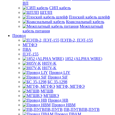
ВП
СИП кабель
ШТЛП
Плоский кабель шлейф
Коаксиальный кабель
Межплатный
кабель питания
Провод
ПЭТВ-2, ПЭТ-155
МГТФЭ
ПВА
ПЭТ-155
1852 (ALPHA WIRE)
H05V-K
H07V-K
Провод LIY
Провод SiF
БС 35-1298
МГТФ, МГТФЭ
МГШВ
МГШВЭ
Провод НВ
Провод НВМ
ПВ,ПУГВПВ,ПУГВ
Провод ПВАМ