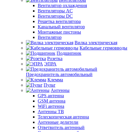
Вентиляторы
Вентилятор охлаждения
Вентиляторы AC
Вентиляторы DC
Решетка вентилятора
Канальный вентилятор
Монтажные пистоны
Вентилятор
Вилка электрическая
Кабельные гермовводы
Подшипник
Розетка
ЭПРА
Предохранитель автомобильный
Клемма
Пульт
Антенны
GPS антенна
GSM антенна
WiFi антенна
Антенны ТВ
Телескопическая антенна
Антенные делители
Ответвитель антенный