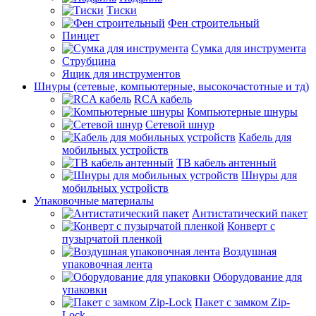
Тиски
Фен строительный
Пинцет
Сумка для инструмента
Струбцина
Ящик для инструментов
Шнуры (сетевые, компьютерные, высокочастотные и тд)
RCA кабель
Компьютерные шнуры
Сетевой шнур
Кабель для
мобильных устройств
ТВ кабель антенный
Шнуры для
мобильных устройств
Упаковочные материалы
Антистатический пакет
Конверт с
пузырчатой пленкой
Воздушная
упаковочная лента
Оборудование для
упаковки
Пакет с замком Zip-
Lock