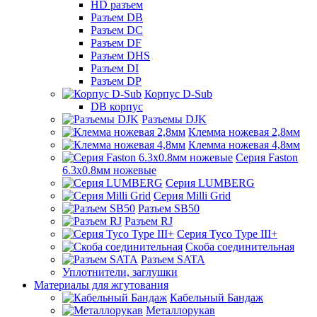
HD разъем
Разъем DB
Разъем DC
Разъем DF
Разъем DHS
Разъем DI
Разъем DP
Корпус D-Sub
DB корпус
Разъемы DJK
Клемма ножевая 2,8мм
Клемма ножевая 4,8мм
Серия Faston
6.3х0.8мм ножевые
Серия LUMBERG
Серия Milli Grid
Разъем SB50
Разъем RJ
Серия Tyco Type III+
Скоба соединительная
Разъем SATA
Уплотнители, заглушки
Материалы для жгутования
Кабельный Бандаж
Металлорукав