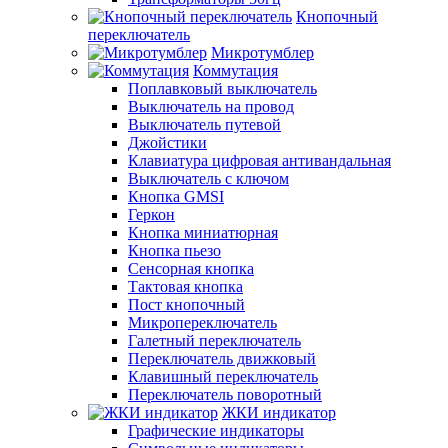
Кнопочный
переключатель
Микротумблер
Коммутация
Поплавковый выключатель
Выключатель на провод
Выключатель путевой
Джойстики
Клавиатура цифровая антивандальная
Выключатель с ключом
Кнопка GMSI
Геркон
Кнопка миниатюрная
Кнопка пьезо
Сенсорная кнопка
Тактовая кнопка
Пост кнопочный
Микропереключатель
Галетный переключатель
Переключатель движковый
Клавишный переключатель
Переключатель поворотный
ЖКИ индикатор
Графические индикаторы