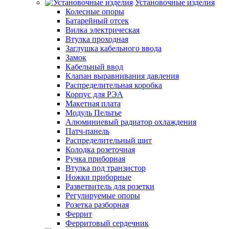
Установочные изделия
Колесные опоры
Батарейный отсек
Вилка электрическая
Втулка проходная
Заглушка кабельного ввода
Замок
Кабельный ввод
Клапан выравнивания давления
Распределительная коробка
Корпус для РЭА
Макетная плата
Модуль Пельтье
Алюминиевый радиатор охлаждения
Патч-панель
Распределительный щит
Колодка розеточная
Ручка приборная
Втулка под транзистор
Ножки приборные
Разветвитель для розетки
Регулируемые опоры
Розетка разборная
Феррит
Ферритовый сердечник