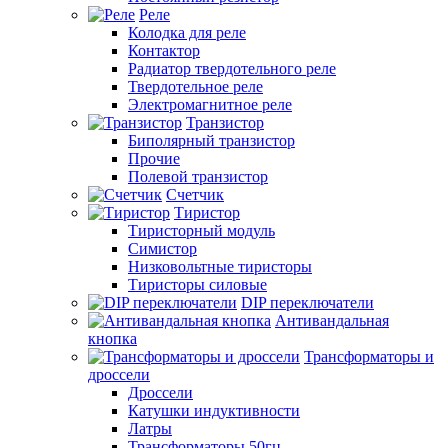
Реле
Колодка для реле
Контактор
Радиатор твердотельного реле
Твердотельное реле
Электромагнитное реле
Транзистор
Биполярный транзистор
Прочие
Полевой транзистор
Счетчик
Тиристор
Тиристорный модуль
Симистор
Низковольтные тиристоры
Тиристоры силовые
DIP переключатели
Антивандальная
кнопка
Трансформаторы и
дроссели
Дроссели
Катушки индуктивности
Латры
Трансформаторы 50гц