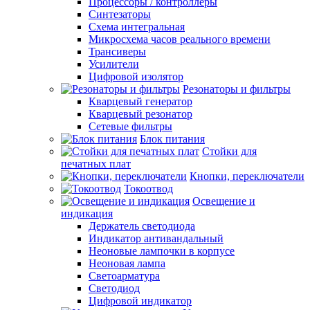
Процессоры / контроллеры
Синтезаторы
Схема интегральная
Микросхема часов реального времени
Трансиверы
Усилители
Цифровой изолятор
Резонаторы и фильтры
Кварцевый генератор
Кварцевый резонатор
Сетевые фильтры
Блок питания
Стойки для
печатных плат
Кнопки, переключатели
Токоотвод
Освещение и
индикация
Держатель светодиода
Индикатор антивандальный
Неоновые лампочки в корпусе
Неоновая лампа
Светоарматура
Светодиод
Цифровой индикатор