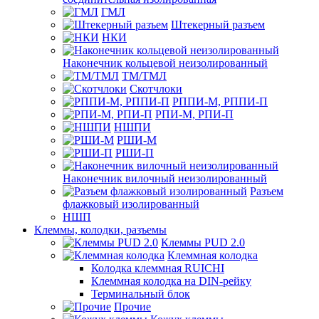
ГМЛ
Штекерный разъем
НКИ
Наконечник кольцевой неизолированный
ТМ/ТМЛ
Скотчлоки
РППИ-М, РППИ-П
РПИ-М, РПИ-П
НШПИ
РШИ-М
РШИ-П
Наконечник вилочный неизолированный
Разъем
флажковый изолированный
НШП
Клеммы, колодки, разъемы
Клеммы PUD 2.0
Клеммная колодка
Колодка клеммная RUICHI
Клеммная колодка на DIN-рейку
Терминальный блок
Прочие