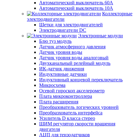
Автоматический выключатель 60А
Автоматический выключатель 10А
Коллекторные
электродвигатели
Щетки для электродвигателей
Электродвигатели DC
Электронные модули
Блю туз модуль
Датчик атмосферного давления
Датчик уровня воды
Датчик уровня воды аналоговый
Двухканальный релейный модуль
ИК-датчик движения
Индуктивные датчики
Индуктивный концевой переключатель
Микросхема
Осевой гироскоп акселерометр
Плата микроконтроллера
Плата расширения
Преобразователь логических уровней
Преобразхователь интерфейса
Усилитель D класса стерео
ШИМ регулятор скорости вращения
двигателя
АЦП для тензодатчиков