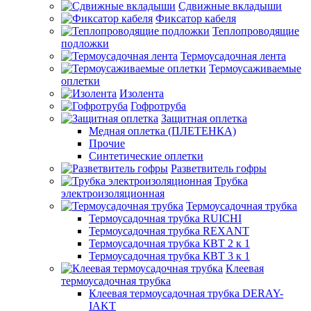
Сдвижные вкладыши
Фиксатор кабеля
Теплопроводящие
подложки
Термоусадочная лента
Термоусаживаемые
оплетки
Изолента
Гофротруба
Защитная оплетка
Медная оплетка (ПЛЕТЕНКА)
Прочие
Синтетические оплетки
Разветвитель гофры
Трубка
электроизоляционная
Термоусадочная трубка
Термоусадочная трубка RUICHI
Термоусадочная трубка REXANT
Термоусадочная трубка КВТ 2 к 1
Термоусадочная трубка КВТ 3 к 1
Клеевая
термоусадочная трубка
Клеевая термоусадочная трубка DERAY-
IAKT