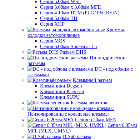
Серия 5.00мм WSL
Серия 3.68мм х 3.68мм MFD
Серия 4.19мм DTM (PLG/3P/GRY/N)
Серия 5.08мм TH
Серия XHP
Клеммы,
колодки автомобильные
Серия MQS
Серия 6.00мм Superseal 1.5
Разъем DHS
Цилиндрические
разъемы
DC - под обжим с
клеммами
Клеммный разъем
Клеммники Degson
Клеммники Klemsan
Клеммники SUPU
Клемма лепесток
Неизолированные кольцевые клеммы
Серия 6.20мм MFA
Серия 6.35мм
MFL (MLX, UMNL)
D-Sub разъем