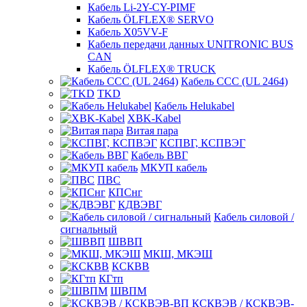
Кабель Li-2Y-CY-PIMF
Кабель ÖLFLEX® SERVO
Кабель X05VV-F
Кабель передачи данных UNITRONIC BUS
CAN
Кабель ÖLFLEX® TRUCK
Кабель CCC (UL 2464)
TKD
Кабель Helukabel
XBK-Kabel
Витая пара
КСПВГ, КСПВЭГ
Кабель ВВГ
МКУП кабель
ПВС
КПСнг
КДВЭВГ
Кабель силовой /
сигнальный
ШВВП
МКШ, МКЭШ
КСКВВ
КГтп
ШВПМ
КСКВЭВ / КСКВЭВ-