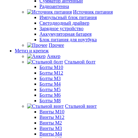
Сумматор антенный
Радиоантенна
Источник питания
Импульсный блок питания
Светодиодный драйвер
Зарядное устройство
Аккумуляторная батарея
Блок питания для ноутбука
Прочее
Метиз и крепеж
Анкер
Стальной болт
Болты М10
Болты М12
Болты М3
Болты М4
Болты М5
Болты М6
Болты М8
Стальной винт
Винты М10
Винты М12
Винты М2
Винты М3
Винты М4