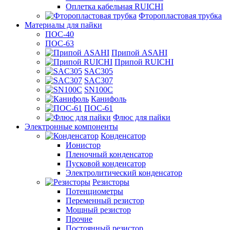
Оплетка кабельная RUICHI
Фторопластовая трубка
Материалы для пайки
ПОС-40
ПОС-63
Припой ASAHI
Припой RUICHI
SAC305
SAC307
SN100C
Канифоль
ПОС-61
Флюс для пайки
Электронные компоненты
Конденсатор
Ионистор
Пленочный конденсатор
Пусковой конденсатор
Электролитический конденсатор
Резисторы
Потенциометры
Переменный резистор
Мощный резистор
Прочие
Постоянный резистор