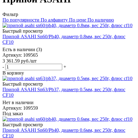
Фильтр
По популярности
По алфавиту
По цене
По наличию
Быстрый просмотр
Припой ASAHI Sn60/Pb40, диаметр 0.8мм, вес 250г, флюс
CF10
Есть в наличии (3)
Артикул
: 109565
3 361.59
руб.
/шт
-
+
В корзину
Быстрый просмотр
Припой ASAHI Sn63/Pb37, диаметр 0.5мм, вес 250г, флюс
CF10
Нет в наличии
Артикул
: 109559
Под заказ
Быстрый просмотр
Припой ASAHI Sn60/Pb40, диаметр 0.6мм, вес 250г, флюс
CF10