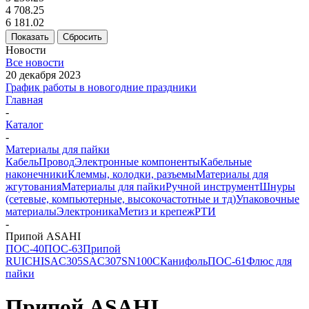
4 708.25
6 181.02
Показать
Сбросить
Новости
Все новости
20 декабря 2023
График работы в новогодние праздники
Главная
-
Каталог
-
Материалы для пайки
Кабель
Провод
Электронные компоненты
Кабельные
наконечники
Клеммы, колодки, разъемы
Материалы для
жгутования
Материалы для пайки
Ручной инструмент
Шнуры
(сетевые, компьютерные, высокочастотные и тд)
Упаковочные
материалы
Электроника
Метиз и крепеж
РТИ
-
Припой ASAHI
ПОС-40
ПОС-63
Припой
RUICHI
SAC305
SAC307
SN100C
Канифоль
ПОС-61
Флюс для
пайки
Припой ASAHI