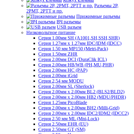
Кожух клеммы
Разъемы 2Р,
2РМТ, 2РТТ и пр.
Прижимные разъемы
ВЧ разъемы
USB разъем
Низковольтное питание
Серия 1.00мм SH (A1001,SH,SSH,SHR)
Серия 1.27мм x 1.27мм IDC/IDM (IDCC)
Серия 1.50 мм MP150 (Metri-Pack)
Серия 1.50мм ZHR
Серия 2.00мм DCI (DuraClik ICL)
Серия 2.00мм HB/WB (PH,MU,PHR)
Серия 2.00мм HC (PAP)
Серия 2.00мм iGrid
Серия 2,54 мм MODU
Серия 2.00мм SL (Sherlock)
Серия 2.00мм x 2.00мм BL2 (BLS2/BLD2)
Серия 2.00мм x 2.00мм HB2 (MDU/PHDR)
Серия 1.25мм PicoBlade
Серия 2.00мм х 2.00мм BH2 (Milli-Grid)
Серия 2.00мм х 2.00мм IDC2/IDM2 (IDCC2)
Серия 2.50 мм ML (Mni-Lock)
Серия 2.50мм EHR (EU)
Серия 2.50мм GT (SM)