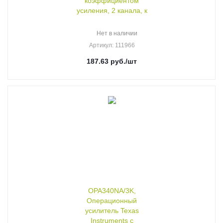
коэффициентом
усиления, 2 канала, к
Нет в наличии
Артикул
: 111966
187.63
руб.
/шт
OPA340NA/3K,
Операционный
усилитель Texas
Instruments с