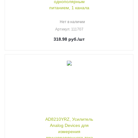
однополярным
питанием, 1 канала
Нет в наличии
Артикул
: 111707
318.98
руб.
/шт
AD8210YRZ, Усилитель
Analog Devices для
измерения
двунаправленного тока