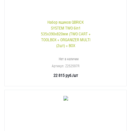
Набор ящиков QBRICK
SYSTEM TWO 6in1
535х390х820мм (TWO CART +
TOOLBOX + ORGANIZER MULTI
(2шт) + BOX
Нет в наличии
Артикул
: Z252597R
22 815
руб.
/шт