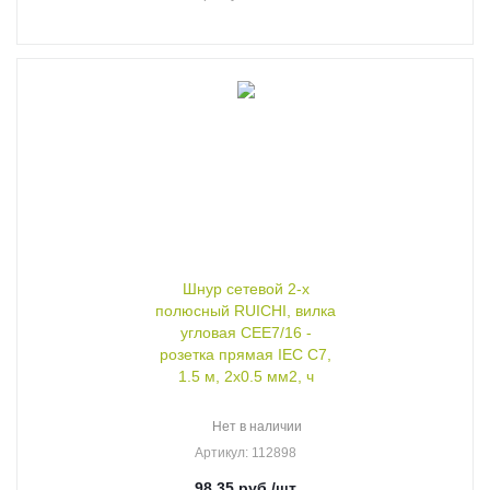
Шнур сетевой 2-х
полюсный RUICHI, вилка
угловая CEE7/16 -
розетка прямая IEC C7,
1.5 м, 2x0.5 мм2, ч
Нет в наличии
Артикул
: 112898
98.35
руб.
/шт