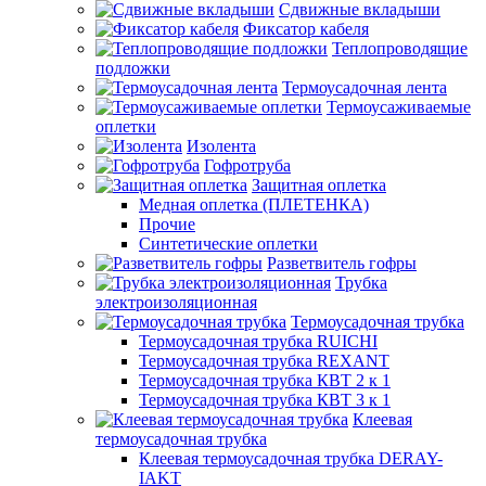
Сдвижные вкладыши
Фиксатор кабеля
Теплопроводящие
подложки
Термоусадочная лента
Термоусаживаемые
оплетки
Изолента
Гофротруба
Защитная оплетка
Медная оплетка (ПЛЕТЕНКА)
Прочие
Синтетические оплетки
Разветвитель гофры
Трубка
электроизоляционная
Термоусадочная трубка
Термоусадочная трубка RUICHI
Термоусадочная трубка REXANT
Термоусадочная трубка КВТ 2 к 1
Термоусадочная трубка КВТ 3 к 1
Клеевая
термоусадочная трубка
Клеевая термоусадочная трубка DERAY-
IAKT