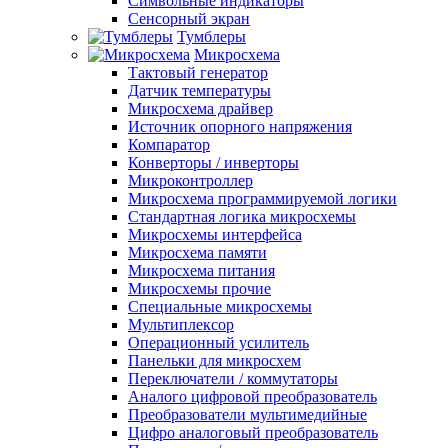
Символьные индикаторы
Сенсорный экран
Тумблеры
Микросхема
Тактовый генератор
Датчик температуры
Микросхема драйвер
Источник опорного напряжения
Компаратор
Конверторы / инверторы
Микроконтроллер
Микросхема программируемой логики
Стандартная логика микросхемы
Микросхемы интерфейса
Микросхема памяти
Микросхема питания
Микросхемы прочие
Специальные микросхемы
Мультиплексор
Операционный усилитель
Панельки для микросхем
Переключатели / коммутаторы
Аналого цифровой преобразователь
Преобразователи мультимедийные
Цифро аналоговый преобразователь