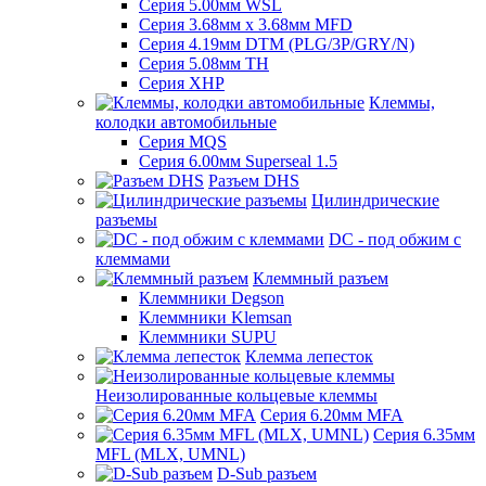
Серия 5.00мм WSL
Серия 3.68мм х 3.68мм MFD
Серия 4.19мм DTM (PLG/3P/GRY/N)
Серия 5.08мм TH
Серия XHP
Клеммы,
колодки автомобильные
Серия MQS
Серия 6.00мм Superseal 1.5
Разъем DHS
Цилиндрические
разъемы
DC - под обжим с
клеммами
Клеммный разъем
Клеммники Degson
Клеммники Klemsan
Клеммники SUPU
Клемма лепесток
Неизолированные кольцевые клеммы
Серия 6.20мм MFA
Серия 6.35мм
MFL (MLX, UMNL)
D-Sub разъем