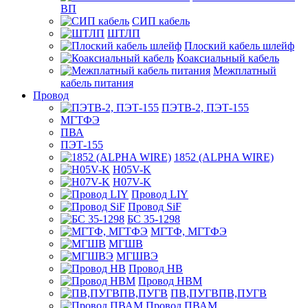
ВП
СИП кабель
ШТЛП
Плоский кабель шлейф
Коаксиальный кабель
Межплатный
кабель питания
Провод
ПЭТВ-2, ПЭТ-155
МГТФЭ
ПВА
ПЭТ-155
1852 (ALPHA WIRE)
H05V-K
H07V-K
Провод LIY
Провод SiF
БС 35-1298
МГТФ, МГТФЭ
МГШВ
МГШВЭ
Провод НВ
Провод НВМ
ПВ,ПУГВПВ,ПУГВ
Провод ПВАМ