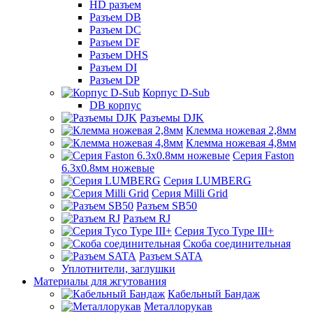
HD разъем
Разъем DB
Разъем DC
Разъем DF
Разъем DHS
Разъем DI
Разъем DP
Корпус D-Sub
DB корпус
Разъемы DJK
Клемма ножевая 2,8мм
Клемма ножевая 4,8мм
Серия Faston
6.3х0.8мм ножевые
Серия LUMBERG
Серия Milli Grid
Разъем SB50
Разъем RJ
Серия Tyco Type III+
Скоба соединительная
Разъем SATA
Уплотнители, заглушки
Материалы для жгутования
Кабельный Бандаж
Металлорукав