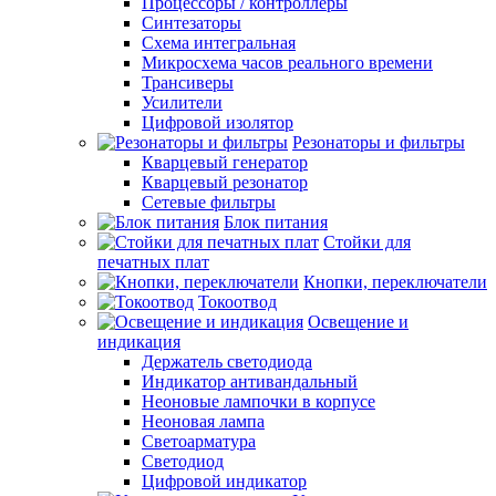
Процессоры / контроллеры
Синтезаторы
Схема интегральная
Микросхема часов реального времени
Трансиверы
Усилители
Цифровой изолятор
Резонаторы и фильтры
Кварцевый генератор
Кварцевый резонатор
Сетевые фильтры
Блок питания
Стойки для
печатных плат
Кнопки, переключатели
Токоотвод
Освещение и
индикация
Держатель светодиода
Индикатор антивандальный
Неоновые лампочки в корпусе
Неоновая лампа
Светоарматура
Светодиод
Цифровой индикатор