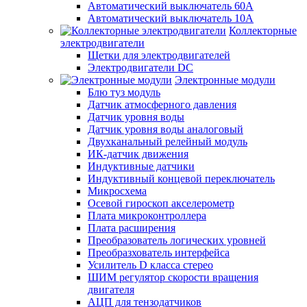
Автоматический выключатель 60А
Автоматический выключатель 10А
Коллекторные
электродвигатели
Щетки для электродвигателей
Электродвигатели DC
Электронные модули
Блю туз модуль
Датчик атмосферного давления
Датчик уровня воды
Датчик уровня воды аналоговый
Двухканальный релейный модуль
ИК-датчик движения
Индуктивные датчики
Индуктивный концевой переключатель
Микросхема
Осевой гироскоп акселерометр
Плата микроконтроллера
Плата расширения
Преобразователь логических уровней
Преобразхователь интерфейса
Усилитель D класса стерео
ШИМ регулятор скорости вращения
двигателя
АЦП для тензодатчиков