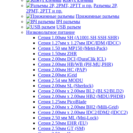
Кожух клеммы
Разъемы 2Р,
2РМТ, 2РТТ и пр.
Прижимные разъемы
ВЧ разъемы
USB разъем
Низковольтное питание
Серия 1.00мм SH (A1001,SH,SSH,SHR)
Серия 1.27мм x 1.27мм IDC/IDM (IDCC)
Серия 1.50 мм MP150 (Metri-Pack)
Серия 1.50мм ZHR
Серия 2.00мм DCI (DuraClik ICL)
Серия 2.00мм HB/WB (PH,MU,PHR)
Серия 2.00мм HC (PAP)
Серия 2.00мм iGrid
Серия 2,54 мм MODU
Серия 2.00мм SL (Sherlock)
Серия 2.00мм x 2.00мм BL2 (BLS2/BLD2)
Серия 2.00мм x 2.00мм HB2 (MDU/PHDR)
Серия 1.25мм PicoBlade
Серия 2.00мм х 2.00мм BH2 (Milli-Grid)
Серия 2.00мм х 2.00мм IDC2/IDM2 (IDCC2)
Серия 2.50 мм ML (Mni-Lock)
Серия 2.50мм EHR (EU)
Серия 2.50мм GT (SM)