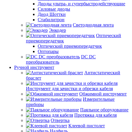
Диоды ультра- и супербыстродействующие
Силовые диоды
Диод Шоттки
Стабилитрон
Светодиодная лента
Энкодер
Оптический
приемопередатчик
Оптический приемопередатчик
Оптопары
DC DC
преобразователь
Ручной инструмент
Антистатический
браслет
Инструмент для зачистки и обрезки кабеля
Обжимной инструмент
Измерительные
приборы
Паяльное оборудование
Протяжка для кабеля
Отвертка
Клеевой пистолет
Надфиль