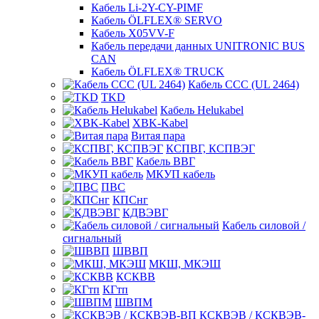
Кабель Li-2Y-CY-PIMF
Кабель ÖLFLEX® SERVO
Кабель X05VV-F
Кабель передачи данных UNITRONIC BUS
CAN
Кабель ÖLFLEX® TRUCK
Кабель CCC (UL 2464)
TKD
Кабель Helukabel
XBK-Kabel
Витая пара
КСПВГ, КСПВЭГ
Кабель ВВГ
МКУП кабель
ПВС
КПСнг
КДВЭВГ
Кабель силовой /
сигнальный
ШВВП
МКШ, МКЭШ
КСКВВ
КГтп
ШВПМ
КСКВЭВ / КСКВЭВ-