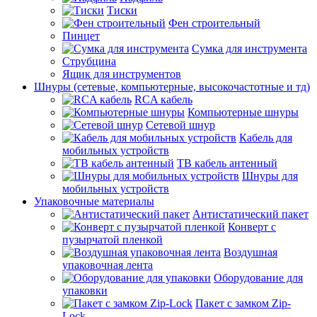
Тиски
Фен строительный
Пинцет
Сумка для инструмента
Струбцина
Ящик для инструментов
Шнуры (сетевые, компьютерные, высокочастотные и тд)
RCA кабель
Компьютерные шнуры
Сетевой шнур
Кабель для
мобильных устройств
ТВ кабель антенный
Шнуры для
мобильных устройств
Упаковочные материалы
Антистатический пакет
Конверт с
пузырчатой пленкой
Воздушная
упаковочная лента
Оборудование для
упаковки
Пакет с замком Zip-
Lock