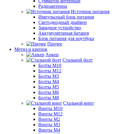
Сумматор антенный
Радиоантенна
Источник питания
Импульсный блок питания
Светодиодный драйвер
Зарядное устройство
Аккумуляторная батарея
Блок питания для ноутбука
Прочее
Метиз и крепеж
Анкер
Стальной болт
Болты М10
Болты М12
Болты М3
Болты М4
Болты М5
Болты М6
Болты М8
Стальной винт
Винты М10
Винты М12
Винты М2
Винты М3
Винты М4