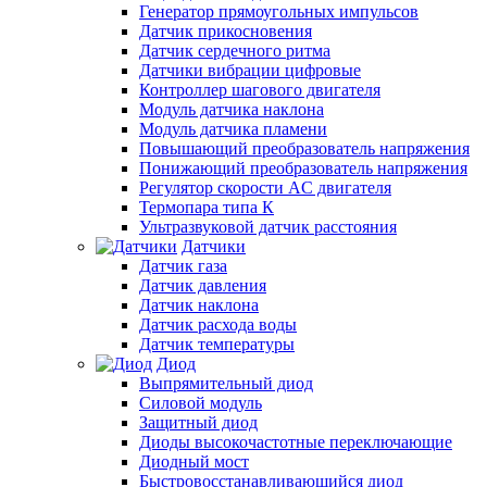
Генератор прямоугольных импульсов
Датчик прикосновения
Датчик сердечного ритма
Датчики вибрации цифровые
Контроллер шагового двигателя
Модуль датчика наклона
Модуль датчика пламени
Повышающий преобразователь напряжения
Понижающий преобразователь напряжения
Регулятор скорости AC двигателя
Термопара типа К
Ультразвуковой датчик расстояния
Датчики
Датчик газа
Датчик давления
Датчик наклона
Датчик расхода воды
Датчик температуры
Диод
Выпрямительный диод
Силовой модуль
Защитный диод
Диоды высокочастотные переключающие
Диодный мост
Быстровосстанавливающийся диод