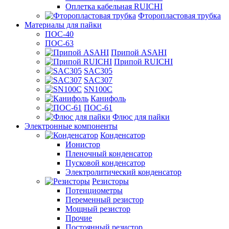
Оплетка кабельная RUICHI
Фторопластовая трубка
Материалы для пайки
ПОС-40
ПОС-63
Припой ASAHI
Припой RUICHI
SAC305
SAC307
SN100C
Канифоль
ПОС-61
Флюс для пайки
Электронные компоненты
Конденсатор
Ионистор
Пленочный конденсатор
Пусковой конденсатор
Электролитический конденсатор
Резисторы
Потенциометры
Переменный резистор
Мощный резистор
Прочие
Постоянный резистор