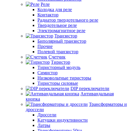
Реле
Колодка для реле
Контактор
Радиатор твердотельного реле
Твердотельное реле
Электромагнитное реле
Транзистор
Биполярный транзистор
Прочие
Полевой транзистор
Счетчик
Тиристор
Тиристорный модуль
Симистор
Низковольтные тиристоры
Тиристоры силовые
DIP переключатели
Антивандальная
кнопка
Трансформаторы и
дроссели
Дроссели
Катушки индуктивности
Латры
Трансформаторы 50гц