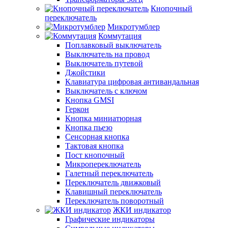
Кнопочный
переключатель
Микротумблер
Коммутация
Поплавковый выключатель
Выключатель на провод
Выключатель путевой
Джойстики
Клавиатура цифровая антивандальная
Выключатель с ключом
Кнопка GMSI
Геркон
Кнопка миниатюрная
Кнопка пьезо
Сенсорная кнопка
Тактовая кнопка
Пост кнопочный
Микропереключатель
Галетный переключатель
Переключатель движковый
Клавишный переключатель
Переключатель поворотный
ЖКИ индикатор
Графические индикаторы