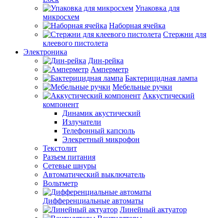
Упаковка для
микросхем
Наборная ячейка
Стержни для
клеевого пистолета
Электроника
Дин-рейка
Амперметр
Бактерицидная лампа
Мебельные ручки
Аккустический
компонент
Динамик акустический
Излучатели
Телефонный капсюль
Элекретный микрофон
Текстолит
Разъем питания
Сетевые шнуры
Автоматический выключатель
Вольтметр
Дифференциальные автоматы
Линейный актуатор