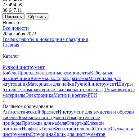
27 494.59
36 647.11
Показать
Сбросить
Новости
Все новости
20 декабря 2023
График работы в новогодние праздники
Главная
-
Каталог
-
Ручной инструмент
Кабель
Провод
Электронные компоненты
Кабельные
наконечники
Клеммы, колодки, разъемы
Материалы для
жгутования
Материалы для пайки
Ручной инструмент
Шнуры
(сетевые, компьютерные, высокочастотные и тд)
Упаковочные
материалы
Электроника
Метиз и крепеж
РТИ
-
Паяльное оборудование
Антистатический браслет
Инструмент для зачистки и обрезки
кабеля
Обжимной инструмент
Измерительные
приборы
Протяжка для кабеля
Отвертка
Клеевой
пистолет
Надфиль
Тиски
Фен строительный
Пинцет
Сумка для
инструмента
Струбцина
Ящик для инструментов