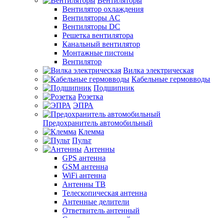
Вентиляторы
Вентилятор охлаждения
Вентиляторы AC
Вентиляторы DC
Решетка вентилятора
Канальный вентилятор
Монтажные пистоны
Вентилятор
Вилка электрическая
Кабельные гермовводы
Подшипник
Розетка
ЭПРА
Предохранитель автомобильный
Клемма
Пульт
Антенны
GPS антенна
GSM антенна
WiFi антенна
Антенны ТВ
Телескопическая антенна
Антенные делители
Ответвитель антенный