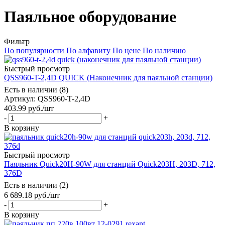
Паяльное оборудование
Фильтр
По популярности
По алфавиту
По цене
По наличию
Быстрый просмотр
QSS960-T-2,4D QUICK (Наконечник для паяльной станции)
Есть в наличии (8)
Артикул
: QSS960-T-2,4D
403.99
руб.
/шт
-
+
В корзину
Быстрый просмотр
Паяльник Quick20H-90W для станций Quick203H, 203D, 712,
376D
Есть в наличии (2)
6 689.18
руб.
/шт
-
+
В корзину