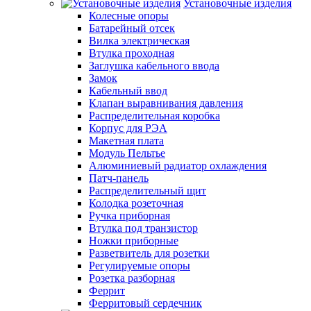
Установочные изделия
Колесные опоры
Батарейный отсек
Вилка электрическая
Втулка проходная
Заглушка кабельного ввода
Замок
Кабельный ввод
Клапан выравнивания давления
Распределительная коробка
Корпус для РЭА
Макетная плата
Модуль Пельтье
Алюминиевый радиатор охлаждения
Патч-панель
Распределительный щит
Колодка розеточная
Ручка приборная
Втулка под транзистор
Ножки приборные
Разветвитель для розетки
Регулируемые опоры
Розетка разборная
Феррит
Ферритовый сердечник