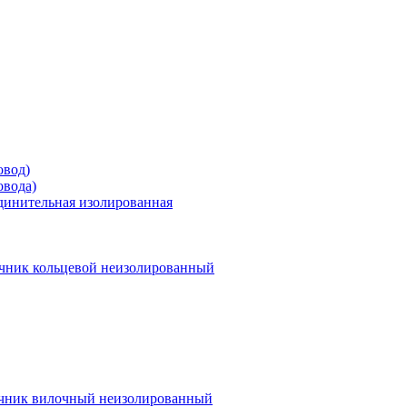
овод)
овода)
единительная изолированная
чник кольцевой неизолированный
чник вилочный неизолированный