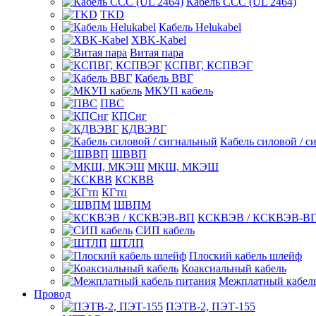
Кабель CCC (UL 2464)
TKD
Кабель Helukabel
XBK-Kabel
Витая пара
КСПВГ, КСПВЭГ
Кабель ВВГ
МКУП кабель
ПВС
КПСнг
КДВЭВГ
Кабель силовой / с
ШВВП
МКШ, МКЭШ
КСКВВ
КГтп
ШВПМ
КСКВЭВ / КСКВЭВ-В
СИП кабель
ШТЛП
Плоский кабель шлейф
Коаксиальный кабель
Межплатный кабель
Провод
ПЭТВ-2, ПЭТ-155