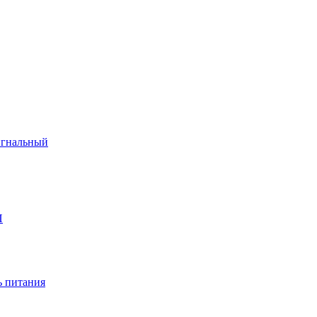
игнальный
П
 питания