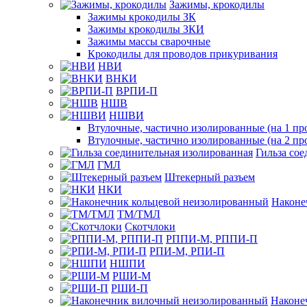
Зажимы, крокодилы
Зажимы крокодилы ЗК
Зажимы крокодилы ЗКИ
Зажимы массы сварочные
Крокодилы для проводов прикуривания
НВИ
ВНКИ
ВРПИ-П
НШВ
НШВИ
Втулочные, частично изолированные (на 1 пр
Втулочные, частично изолированные (на 2 пр
Гильза со
ГМЛ
Штекерный разъем
НКИ
Наконе
ТМ/ТМЛ
Скотчлоки
РППИ-М, РППИ-П
РПИ-М, РПИ-П
НШПИ
РШИ-М
РШИ-П
Наконе