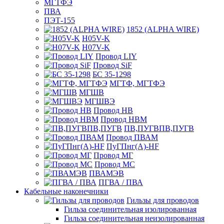
МГТФЭ
ПВА
ПЭТ-155
1852 (ALPHA WIRE)
H05V-K
H07V-K
Провод LIY
Провод SiF
БС 35-1298
МГТФ, МГТФЭ
МГШВ
МГШВЭ
Провод НВ
Провод НВМ
ПВ,ПУГВПВ,ПУГВ
Провод ПВАМ
ПуГПнг(A)-HF
Провод МГ
Провод МС
ПВАМЭВ
ПГВА / ПВА
Кабельные наконечники
Гильзы для проводов
Гильза соединительная изолированная
Гильза соединительная неизолированная