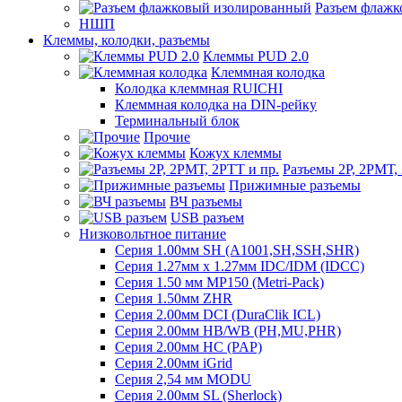
Разъем флаж
НШП
Клеммы, колодки, разъемы
Клеммы PUD 2.0
Клеммная колодка
Колодка клеммная RUICHI
Клеммная колодка на DIN-рейку
Терминальный блок
Прочие
Кожух клеммы
Разъемы 2Р, 2РМТ,
Прижимные разъемы
ВЧ разъемы
USB разъем
Низковольтное питание
Серия 1.00мм SH (A1001,SH,SSH,SHR)
Серия 1.27мм x 1.27мм IDC/IDM (IDCC)
Серия 1.50 мм MP150 (Metri-Pack)
Серия 1.50мм ZHR
Серия 2.00мм DCI (DuraClik ICL)
Серия 2.00мм HB/WB (PH,MU,PHR)
Серия 2.00мм HC (PAP)
Серия 2.00мм iGrid
Серия 2,54 мм MODU
Серия 2.00мм SL (Sherlock)