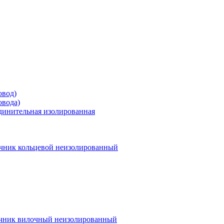
овод)
овода)
единительная изолированная
чник кольцевой неизолированный
чник вилочный неизолированный