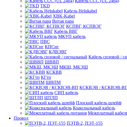
Кабель CCC (UL 2464)
TKD
Кабель Helukabel
XBK-Kabel
Витая пара
КСПВГ, КСПВЭГ
Кабель ВВГ
МКУП кабель
ПВС
КПСнг
КДВЭВГ
Кабель силовой / с
ШВВП
МКШ, МКЭШ
КСКВВ
КГтп
ШВПМ
КСКВЭВ / КСКВЭВ-В
СИП кабель
ШТЛП
Плоский кабель шлейф
Коаксиальный кабель
Межплатный кабель
Провод
ПЭТВ-2, ПЭТ-155