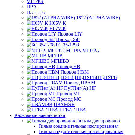
МГТФЭ
ПВА
ПЭТ-155
1852 (ALPHA WIRE)
H05V-K
H07V-K
Провод LIY
Провод SiF
БС 35-1298
МГТФ, МГТФЭ
МГШВ
МГШВЭ
Провод НВ
Провод НВМ
ПВ,ПУГВПВ,ПУГВ
Провод ПВАМ
ПуГПнг(A)-HF
Провод МГ
Провод МС
ПВАМЭВ
ПГВА / ПВА
Кабельные наконечники
Гильзы для проводов
Гильза соединительная изолированная
Гильза соединительная неизолированная