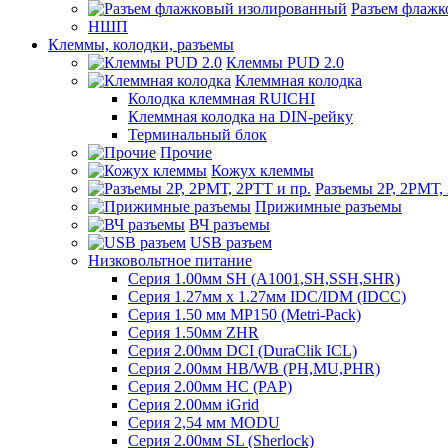
Разъем флаж
НШП
Клеммы, колодки, разъемы
Клеммы PUD 2.0
Клеммная колодка
Колодка клеммная RUICHI
Клеммная колодка на DIN-рейку
Терминальный блок
Прочие
Кожух клеммы
Разъемы 2Р, 2РМТ,
Прижимные разъемы
ВЧ разъемы
USB разъем
Низковольтное питание
Серия 1.00мм SH (A1001,SH,SSH,SHR)
Серия 1.27мм x 1.27мм IDC/IDM (IDCC)
Серия 1.50 мм MP150 (Metri-Pack)
Серия 1.50мм ZHR
Серия 2.00мм DCI (DuraClik ICL)
Серия 2.00мм HB/WB (PH,MU,PHR)
Серия 2.00мм HC (PAP)
Серия 2.00мм iGrid
Серия 2,54 мм MODU
Серия 2.00мм SL (Sherlock)