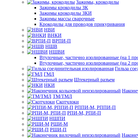
Зажимы, крокодилы
Зажимы крокодилы ЗК
Зажимы крокодилы ЗКИ
Зажимы массы сварочные
Крокодилы для проводов прикуривания
НВИ
ВНКИ
ВРПИ-П
НШВ
НШВИ
Втулочные, частично изолированные (на 1 пр
Втулочные, частично изолированные (на 2 пр
Гильза со
ГМЛ
Штекерный разъем
НКИ
Наконе
ТМ/ТМЛ
Скотчлоки
РППИ-М, РППИ-П
РПИ-М, РПИ-П
НШПИ
РШИ-М
РШИ-П
Наконе