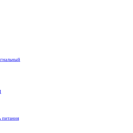
игнальный
П
 питания