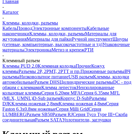
Главная
-
Каталог
-
Клеммы, колодки, разъемы
Кабель
Провод
Электронные компоненты
Кабельные
наконечники
Клеммы, колодки, разъемы
Материалы для
жгутования
Материалы для пайки
Ручной инструмент
Шнуры
(сетевые, компьютерные, высокочастотные и тд)
Упаковочные
материалы
Электроника
Метиз и крепеж
РТИ
-
Клеммный разъем
Клеммы PUD 2.0
Клеммная колодка
Прочие
Кожух
клеммы
Разъемы 2Р, 2РМТ, 2РТТ и пр.
Прижимные разъемы
ВЧ
разъемы
Низковольтное питание
USB разъем
Клеммы, колодки
автомобильные
Разъем DHS
Цилиндрические разъемы
DC - под
обжим с клеммами
Клемма лепесток
Неизолированные
кольцевые клеммы
Серия 6.20мм MFA
Серия 6.35мм MFL
(MLX, UMNL)
D-Sub разъем
Корпус D-Sub
Разъемы
DJK
Клемма ножевая 2,8мм
Клемма ножевая 4,8мм
Серия
Faston 6.3х0.8мм ножевые
Серия Milli Grid
Серия
LUMBERG
Разъем SB50
Разъем RJ
Серия Tyco Type III+
Скоба
соединительная
Разъем SATA
Уплотнители, заглушки