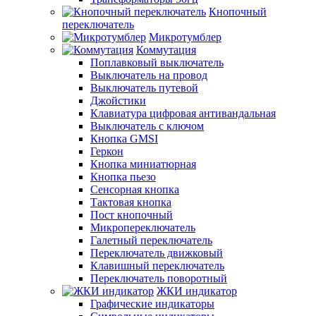
Кнопочный
переключатель
Микротумблер
Коммутация
Поплавковый выключатель
Выключатель на провод
Выключатель путевой
Джойстики
Клавиатура цифровая антивандальная
Выключатель с ключом
Кнопка GMSI
Геркон
Кнопка миниатюрная
Кнопка пьезо
Сенсорная кнопка
Тактовая кнопка
Пост кнопочный
Микропереключатель
Галетный переключатель
Переключатель движковый
Клавишный переключатель
Переключатель поворотный
ЖКИ индикатор
Графические индикаторы