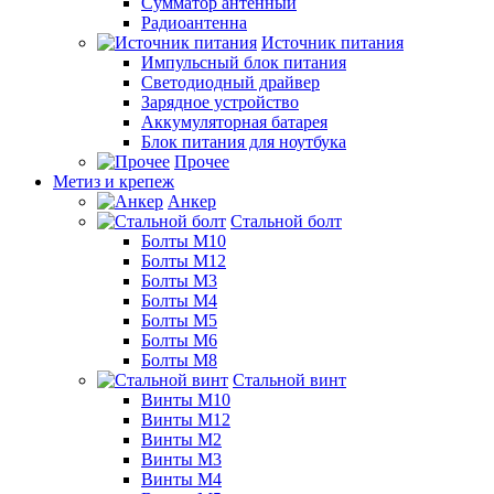
Сумматор антенный
Радиоантенна
Источник питания
Импульсный блок питания
Светодиодный драйвер
Зарядное устройство
Аккумуляторная батарея
Блок питания для ноутбука
Прочее
Метиз и крепеж
Анкер
Стальной болт
Болты М10
Болты М12
Болты М3
Болты М4
Болты М5
Болты М6
Болты М8
Стальной винт
Винты М10
Винты М12
Винты М2
Винты М3
Винты М4