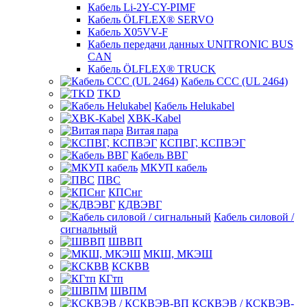
Кабель Li-2Y-CY-PIMF
Кабель ÖLFLEX® SERVO
Кабель X05VV-F
Кабель передачи данных UNITRONIC BUS
CAN
Кабель ÖLFLEX® TRUCK
Кабель CCC (UL 2464)
TKD
Кабель Helukabel
XBK-Kabel
Витая пара
КСПВГ, КСПВЭГ
Кабель ВВГ
МКУП кабель
ПВС
КПСнг
КДВЭВГ
Кабель силовой /
сигнальный
ШВВП
МКШ, МКЭШ
КСКВВ
КГтп
ШВПМ
КСКВЭВ / КСКВЭВ-