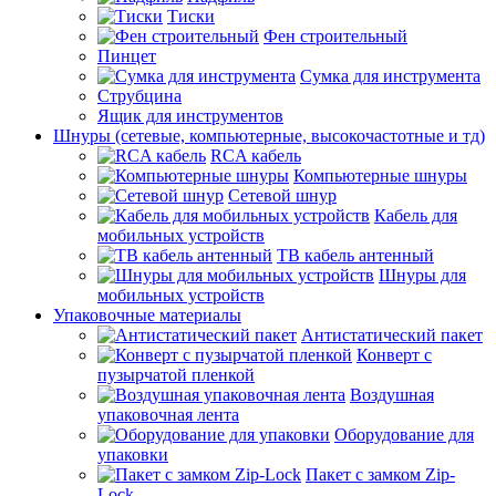
Тиски
Фен строительный
Пинцет
Сумка для инструмента
Струбцина
Ящик для инструментов
Шнуры (сетевые, компьютерные, высокочастотные и тд)
RCA кабель
Компьютерные шнуры
Сетевой шнур
Кабель для
мобильных устройств
ТВ кабель антенный
Шнуры для
мобильных устройств
Упаковочные материалы
Антистатический пакет
Конверт с
пузырчатой пленкой
Воздушная
упаковочная лента
Оборудование для
упаковки
Пакет с замком Zip-
Lock