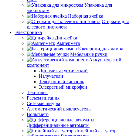
Упаковка для
микросхем
Наборная ячейка
Стержни для
клеевого пистолета
Электроника
Дин-рейка
Амперметр
Бактерицидная лампа
Мебельные ручки
Аккустический
компонент
Динамик акустический
Излучатели
Телефонный капсюль
Элекретный микрофон
Текстолит
Разъем питания
Сетевые шнуры
Автоматический выключатель
Вольтметр
Дифференциальные автоматы
Линейный актуатор