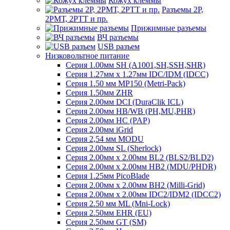
Кожух клеммы
Разъемы 2Р,
2РМТ, 2РТТ и пр.
Прижимные разъемы
ВЧ разъемы
USB разъем
Низковольтное питание
Серия 1.00мм SH (A1001,SH,SSH,SHR)
Серия 1.27мм x 1.27мм IDC/IDM (IDCC)
Серия 1.50 мм MP150 (Metri-Pack)
Серия 1.50мм ZHR
Серия 2.00мм DCI (DuraClik ICL)
Серия 2.00мм HB/WB (PH,MU,PHR)
Серия 2.00мм HC (PAP)
Серия 2.00мм iGrid
Серия 2,54 мм MODU
Серия 2.00мм SL (Sherlock)
Серия 2.00мм x 2.00мм BL2 (BLS2/BLD2)
Серия 2.00мм x 2.00мм HB2 (MDU/PHDR)
Серия 1.25мм PicoBlade
Серия 2.00мм х 2.00мм BH2 (Milli-Grid)
Серия 2.00мм х 2.00мм IDC2/IDM2 (IDCC2)
Серия 2.50 мм ML (Mni-Lock)
Серия 2.50мм EHR (EU)
Серия 2.50мм GT (SM)