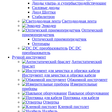
Диоды ультра- и супербыстродействующие
Силовые диоды
Диод Шоттки
Стабилитрон
Светодиодная лента
Энкодер
Оптический
приемопередатчик
Оптический приемопередатчик
Оптопары
DC DC
преобразователь
Ручной инструмент
Антистатический
браслет
Инструмент для зачистки и обрезки кабеля
Обжимной инструмент
Измерительные
приборы
Паяльное оборудование
Протяжка для кабеля
Отвертка
Клеевой пистолет
Надфиль