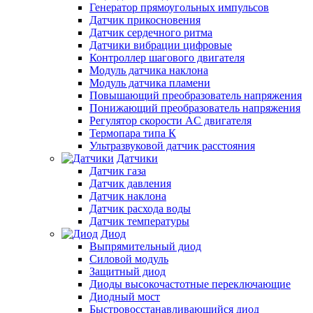
Генератор прямоугольных импульсов
Датчик прикосновения
Датчик сердечного ритма
Датчики вибрации цифровые
Контроллер шагового двигателя
Модуль датчика наклона
Модуль датчика пламени
Повышающий преобразователь напряжения
Понижающий преобразователь напряжения
Регулятор скорости AC двигателя
Термопара типа К
Ультразвуковой датчик расстояния
Датчики
Датчик газа
Датчик давления
Датчик наклона
Датчик расхода воды
Датчик температуры
Диод
Выпрямительный диод
Силовой модуль
Защитный диод
Диоды высокочастотные переключающие
Диодный мост
Быстровосстанавливающийся диод