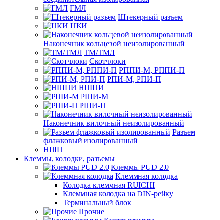
ГМЛ
Штекерный разъем
НКИ
Наконечник кольцевой неизолированный
ТМ/ТМЛ
Скотчлоки
РППИ-М, РППИ-П
РПИ-М, РПИ-П
НШПИ
РШИ-М
РШИ-П
Наконечник вилочный неизолированный
Разъем
флажковый изолированный
НШП
Клеммы, колодки, разъемы
Клеммы PUD 2.0
Клеммная колодка
Колодка клеммная RUICHI
Клеммная колодка на DIN-рейку
Терминальный блок
Прочие