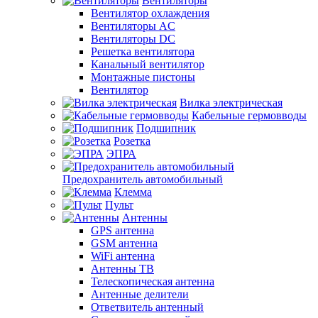
Вентиляторы
Вентилятор охлаждения
Вентиляторы AC
Вентиляторы DC
Решетка вентилятора
Канальный вентилятор
Монтажные пистоны
Вентилятор
Вилка электрическая
Кабельные гермовводы
Подшипник
Розетка
ЭПРА
Предохранитель автомобильный
Клемма
Пульт
Антенны
GPS антенна
GSM антенна
WiFi антенна
Антенны ТВ
Телескопическая антенна
Антенные делители
Ответвитель антенный