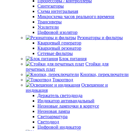
Процессоры / контроллеры
Синтезаторы
Схема интегральная
Микросхема часов реального времени
Трансиверы
Усилители
Цифровой изолятор
Резонаторы и фильтры
Кварцевый генератор
Кварцевый резонатор
Сетевые фильтры
Блок питания
Стойки для
печатных плат
Кнопки, переключатели
Токоотвод
Освещение и
индикация
Держатель светодиода
Индикатор антивандальный
Неоновые лампочки в корпусе
Неоновая лампа
Светоарматура
Светодиод
Цифровой индикатор