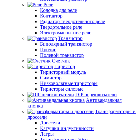
Реле
Колодка для реле
Контактор
Радиатор твердотельного реле
Твердотельное реле
Электромагнитное реле
Транзистор
Биполярный транзистор
Прочие
Полевой транзистор
Счетчик
Тиристор
Тиристорный модуль
Симистор
Низковольтные тиристоры
Тиристоры силовые
DIP переключатели
Антивандальная
кнопка
Трансформаторы и
дроссели
Дроссели
Катушки индуктивности
Латры
Трансформаторы 50гц