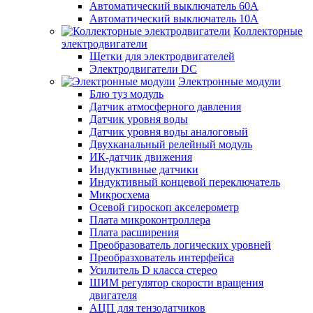
Автоматический выключатель 60А
Автоматический выключатель 10А
Коллекторные
электродвигатели
Щетки для электродвигателей
Электродвигатели DC
Электронные модули
Блю туз модуль
Датчик атмосферного давления
Датчик уровня воды
Датчик уровня воды аналоговый
Двухканальный релейный модуль
ИК-датчик движения
Индуктивные датчики
Индуктивный концевой переключатель
Микросхема
Осевой гироскоп акселерометр
Плата микроконтроллера
Плата расширения
Преобразователь логических уровней
Преобразхователь интерфейса
Усилитель D класса стерео
ШИМ регулятор скорости вращения
двигателя
АЦП для тензодатчиков