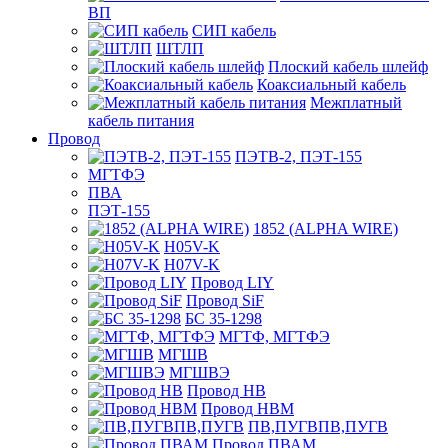
ВП
СИП кабель
ШТЛП
Плоский кабель шлейф
Коаксиальный кабель
Межплатный
кабель питания
Провод
ПЭТВ-2, ПЭТ-155
МГТФЭ
ПВА
ПЭТ-155
1852 (ALPHA WIRE)
H05V-K
H07V-K
Провод LIY
Провод SiF
БС 35-1298
МГТФ, МГТФЭ
МГШВ
МГШВЭ
Провод НВ
Провод НВМ
ПВ,ПУГВПВ,ПУГВ
Провод ПВАМ