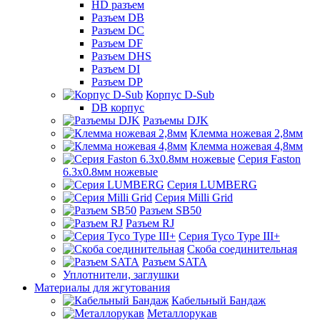
HD разъем
Разъем DB
Разъем DC
Разъем DF
Разъем DHS
Разъем DI
Разъем DP
Корпус D-Sub
DB корпус
Разъемы DJK
Клемма ножевая 2,8мм
Клемма ножевая 4,8мм
Серия Faston
6.3х0.8мм ножевые
Серия LUMBERG
Серия Milli Grid
Разъем SB50
Разъем RJ
Серия Tyco Type III+
Скоба соединительная
Разъем SATA
Уплотнители, заглушки
Материалы для жгутования
Кабельный Бандаж
Металлорукав