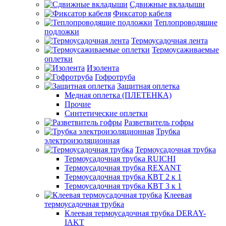
Сдвижные вкладыши
Фиксатор кабеля
Теплопроводящие
подложки
Термоусадочная лента
Термоусаживаемые
оплетки
Изолента
Гофротруба
Защитная оплетка
Медная оплетка (ПЛЕТЕНКА)
Прочие
Синтетические оплетки
Разветвитель гофры
Трубка
электроизоляционная
Термоусадочная трубка
Термоусадочная трубка RUICHI
Термоусадочная трубка REXANT
Термоусадочная трубка КВТ 2 к 1
Термоусадочная трубка КВТ 3 к 1
Клеевая
термоусадочная трубка
Клеевая термоусадочная трубка DERAY-
IAKT