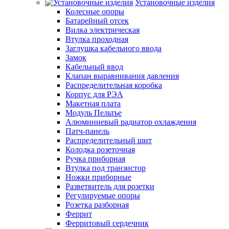
Установочные изделия
Колесные опоры
Батарейный отсек
Вилка электрическая
Втулка проходная
Заглушка кабельного ввода
Замок
Кабельный ввод
Клапан выравнивания давления
Распределительная коробка
Корпус для РЭА
Макетная плата
Модуль Пельтье
Алюминиевый радиатор охлаждения
Патч-панель
Распределительный щит
Колодка розеточная
Ручка приборная
Втулка под транзистор
Ножки приборные
Разветвитель для розетки
Регулируемые опоры
Розетка разборная
Феррит
Ферритовый сердечник