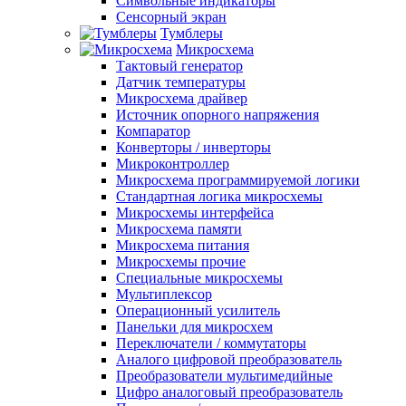
Символьные индикаторы
Сенсорный экран
Тумблеры
Микросхема
Тактовый генератор
Датчик температуры
Микросхема драйвер
Источник опорного напряжения
Компаратор
Конверторы / инверторы
Микроконтроллер
Микросхема программируемой логики
Стандартная логика микросхемы
Микросхемы интерфейса
Микросхема памяти
Микросхема питания
Микросхемы прочие
Специальные микросхемы
Мультиплексор
Операционный усилитель
Панельки для микросхем
Переключатели / коммутаторы
Аналого цифровой преобразователь
Преобразователи мультимедийные
Цифро аналоговый преобразователь