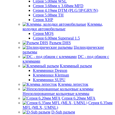
Серия 5.00мм WSL
Серия 3.68мм х 3.68мм MFD
Серия 4.19мм DTM (PLG/3P/GRY/N)
Серия 5.08мм TH
Серия XHP
Клеммы,
колодки автомобильные
Серия MQS
Серия 6.00мм Superseal 1.5
Разъем DHS
Цилиндрические
разъемы
DC - под обжим с
клеммами
Клеммный разъем
Клеммники Degson
Клеммники Klemsan
Клеммники SUPU
Клемма лепесток
Неизолированные кольцевые клеммы
Серия 6.20мм MFA
Серия 6.35мм
MFL (MLX, UMNL)
D-Sub разъем