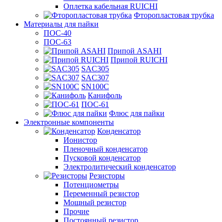
Оплетка кабельная RUICHI
Фторопластовая трубка
Материалы для пайки
ПОС-40
ПОС-63
Припой ASAHI
Припой RUICHI
SAC305
SAC307
SN100C
Канифоль
ПОС-61
Флюс для пайки
Электронные компоненты
Конденсатор
Ионистор
Пленочный конденсатор
Пусковой конденсатор
Электролитический конденсатор
Резисторы
Потенциометры
Переменный резистор
Мощный резистор
Прочие
Постоянный резистор