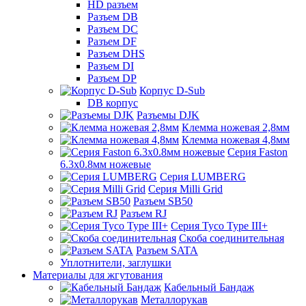
HD разъем
Разъем DB
Разъем DC
Разъем DF
Разъем DHS
Разъем DI
Разъем DP
Корпус D-Sub
DB корпус
Разъемы DJK
Клемма ножевая 2,8мм
Клемма ножевая 4,8мм
Серия Faston
6.3х0.8мм ножевые
Серия LUMBERG
Серия Milli Grid
Разъем SB50
Разъем RJ
Серия Tyco Type III+
Скоба соединительная
Разъем SATA
Уплотнители, заглушки
Материалы для жгутования
Кабельный Бандаж
Металлорукав