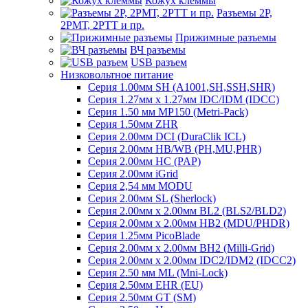
Кожух клеммы
Разъемы 2Р,
2РМТ, 2РТТ и пр.
Прижимные разъемы
ВЧ разъемы
USB разъем
Низковольтное питание
Серия 1.00мм SH (A1001,SH,SSH,SHR)
Серия 1.27мм x 1.27мм IDC/IDM (IDCC)
Серия 1.50 мм MP150 (Metri-Pack)
Серия 1.50мм ZHR
Серия 2.00мм DCI (DuraClik ICL)
Серия 2.00мм HB/WB (PH,MU,PHR)
Серия 2.00мм HC (PAP)
Серия 2.00мм iGrid
Серия 2,54 мм MODU
Серия 2.00мм SL (Sherlock)
Серия 2.00мм x 2.00мм BL2 (BLS2/BLD2)
Серия 2.00мм x 2.00мм HB2 (MDU/PHDR)
Серия 1.25мм PicoBlade
Серия 2.00мм х 2.00мм BH2 (Milli-Grid)
Серия 2.00мм х 2.00мм IDC2/IDM2 (IDCC2)
Серия 2.50 мм ML (Mni-Lock)
Серия 2.50мм EHR (EU)
Серия 2.50мм GT (SM)