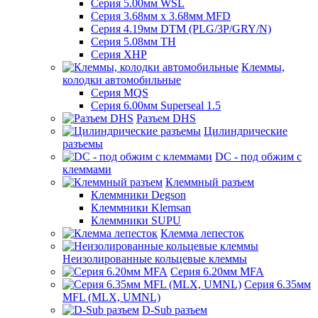
Серия 5.00мм WSL
Серия 3.68мм х 3.68мм MFD
Серия 4.19мм DTM (PLG/3P/GRY/N)
Серия 5.08мм TH
Серия XHP
Клеммы,
колодки автомобильные
Серия MQS
Серия 6.00мм Superseal 1.5
Разъем DHS
Цилиндрические
разъемы
DC - под обжим с
клеммами
Клеммный разъем
Клеммники Degson
Клеммники Klemsan
Клеммники SUPU
Клемма лепесток
Неизолированные кольцевые клеммы
Серия 6.20мм MFA
Серия 6.35мм
MFL (MLX, UMNL)
D-Sub разъем