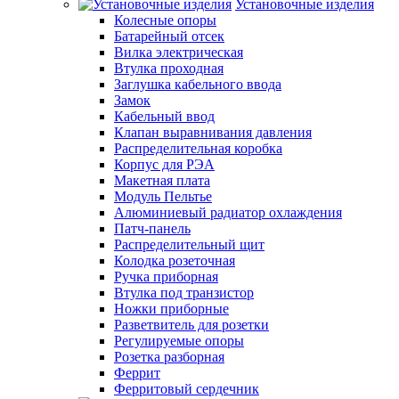
Установочные изделия
Колесные опоры
Батарейный отсек
Вилка электрическая
Втулка проходная
Заглушка кабельного ввода
Замок
Кабельный ввод
Клапан выравнивания давления
Распределительная коробка
Корпус для РЭА
Макетная плата
Модуль Пельтье
Алюминиевый радиатор охлаждения
Патч-панель
Распределительный щит
Колодка розеточная
Ручка приборная
Втулка под транзистор
Ножки приборные
Разветвитель для розетки
Регулируемые опоры
Розетка разборная
Феррит
Ферритовый сердечник