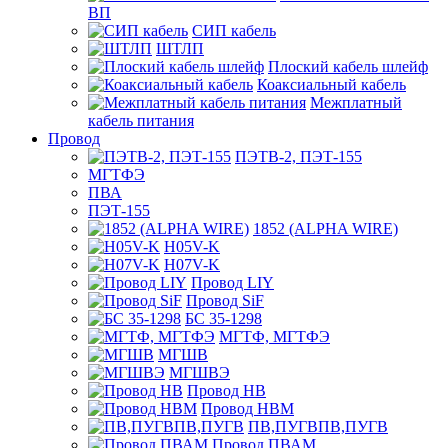
ВП
СИП кабель
ШТЛП
Плоский кабель шлейф
Коаксиальный кабель
Межплатный
кабель питания
Провод
ПЭТВ-2, ПЭТ-155
МГТФЭ
ПВА
ПЭТ-155
1852 (ALPHA WIRE)
H05V-K
H07V-K
Провод LIY
Провод SiF
БС 35-1298
МГТФ, МГТФЭ
МГШВ
МГШВЭ
Провод НВ
Провод НВМ
ПВ,ПУГВПВ,ПУГВ
Провод ПВАМ