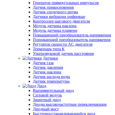
Генератор прямоугольных импульсов
Датчик прикосновения
Датчик сердечного ритма
Датчики вибрации цифровые
Контроллер шагового двигателя
Модуль датчика наклона
Модуль датчика пламени
Повышающий преобразователь напряжения
Понижающий преобразователь напряжения
Регулятор скорости AC двигателя
Термопара типа К
Ультразвуковой датчик расстояния
Датчики
Датчик газа
Датчик давления
Датчик наклона
Датчик расхода воды
Датчик температуры
Диод
Выпрямительный диод
Силовой модуль
Защитный диод
Диоды высокочастотные переключающие
Диодный мост
Быстровосстанавливающийся диод