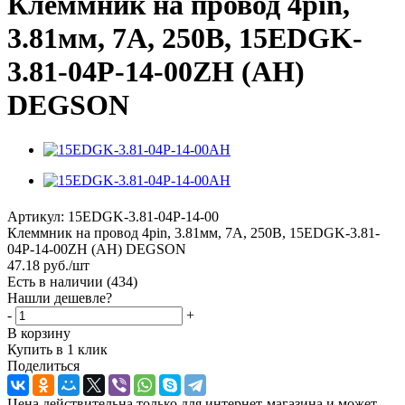
Клеммник на провод 4pin,
3.81мм, 7А, 250В, 15EDGK-
3.81-04P-14-00ZH (AH)
DEGSON
Артикул:
15EDGK-3.81-04P-14-00
Клеммник на провод 4pin, 3.81мм, 7А, 250В, 15EDGK-3.81-
04P-14-00ZH (AH) DEGSON
47.18
руб.
/шт
Есть в наличии
(434)
Нашли дешевле?
-
+
В корзину
Купить в 1 клик
Поделиться
Цена действительна только для интернет-магазина и может