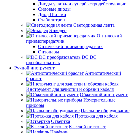
Диоды ультра- и супербыстродействующие
Силовые диоды
Диод Шоттки
Стабилитрон
Светодиодная лента
Энкодер
Оптический
приемопередатчик
Оптический приемопередатчик
Оптопары
DC DC
преобразователь
Ручной инструмент
Антистатический
браслет
Инструмент для зачистки и обрезки кабеля
Обжимной инструмент
Измерительные
приборы
Паяльное оборудование
Протяжка для кабеля
Отвертка
Клеевой пистолет
Надфиль