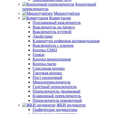
Кнопочный
переключатель
Микротумблер
Коммутация
Поплавковый выключатель
Выключатель на провод
Выключатель путевой
Джойстики
Клавиатура цифровая антивандальная
Выключатель с ключом
Кнопка GMSI
Геркон
Кнопка миниатюрная
Кнопка пьезо
Сенсорная кнопка
Тактовая кнопка
Пост кнопочный
Микропереключатель
Галетный переключатель
Переключатель движковый
Клавишный переключатель
Переключатель поворотный
ЖКИ индикатор
Графические индикаторы