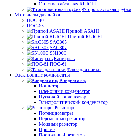
Оплетка кабельная RUICHI
Фторопластовая трубка
Материалы для пайки
ПОС-40
ПОС-63
Припой ASAHI
Припой RUICHI
SAC305
SAC307
SN100C
Канифоль
ПОС-61
Флюс для пайки
Электронные компоненты
Конденсатор
Ионистор
Пленочный конденсатор
Пусковой конденсатор
Электролитический конденсатор
Резисторы
Потенциометры
Переменный резистор
Мощный резистор
Прочие
Постоянный резистор