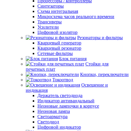
Процессоры / контроллеры
Синтезаторы
Схема интегральная
Микросхема часов реального времени
Трансиверы
Усилители
Цифровой изолятор
Резонаторы и фильтры
Кварцевый генератор
Кварцевый резонатор
Сетевые фильтры
Блок питания
Стойки для
печатных плат
Кнопки, переключатели
Токоотвод
Освещение и
индикация
Держатель светодиода
Индикатор антивандальный
Неоновые лампочки в корпусе
Неоновая лампа
Светоарматура
Светодиод
Цифровой индикатор