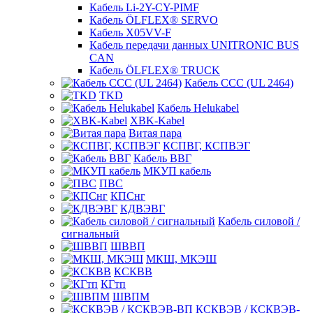
Кабель Li-2Y-CY-PIMF
Кабель ÖLFLEX® SERVO
Кабель X05VV-F
Кабель передачи данных UNITRONIC BUS
CAN
Кабель ÖLFLEX® TRUCK
Кабель CCC (UL 2464)
TKD
Кабель Helukabel
XBK-Kabel
Витая пара
КСПВГ, КСПВЭГ
Кабель ВВГ
МКУП кабель
ПВС
КПСнг
КДВЭВГ
Кабель силовой /
сигнальный
ШВВП
МКШ, МКЭШ
КСКВВ
КГтп
ШВПМ
КСКВЭВ / КСКВЭВ-