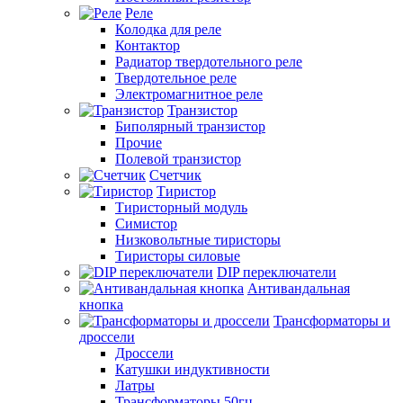
Реле
Колодка для реле
Контактор
Радиатор твердотельного реле
Твердотельное реле
Электромагнитное реле
Транзистор
Биполярный транзистор
Прочие
Полевой транзистор
Счетчик
Тиристор
Тиристорный модуль
Симистор
Низковольтные тиристоры
Тиристоры силовые
DIP переключатели
Антивандальная
кнопка
Трансформаторы и
дроссели
Дроссели
Катушки индуктивности
Латры
Трансформаторы 50гц