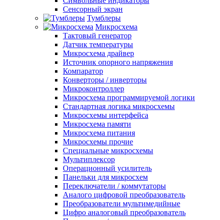
Символьные индикаторы
Сенсорный экран
Тумблеры
Микросхема
Тактовый генератор
Датчик температуры
Микросхема драйвер
Источник опорного напряжения
Компаратор
Конверторы / инверторы
Микроконтроллер
Микросхема программируемой логики
Стандартная логика микросхемы
Микросхемы интерфейса
Микросхема памяти
Микросхема питания
Микросхемы прочие
Специальные микросхемы
Мультиплексор
Операционный усилитель
Панельки для микросхем
Переключатели / коммутаторы
Аналого цифровой преобразователь
Преобразователи мультимедийные
Цифро аналоговый преобразователь