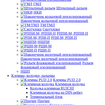
ГМЛ
Штекерный разъем
НКИ
Наконечник кольцевой неизолированный
ТМ/ТМЛ
Скотчлоки
РППИ-М, РППИ-П
РПИ-М, РПИ-П
НШПИ
РШИ-М
РШИ-П
Наконечник вилочный неизолированный
Разъем
флажковый изолированный
НШП
Клеммы, колодки, разъемы
Клеммы PUD 2.0
Клеммная колодка
Колодка клеммная RUICHI
Клеммная колодка на DIN-рейку
Терминальный блок
Прочие