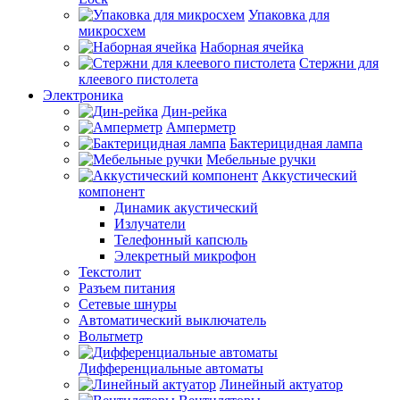
Упаковка для
микросхем
Наборная ячейка
Стержни для
клеевого пистолета
Электроника
Дин-рейка
Амперметр
Бактерицидная лампа
Мебельные ручки
Аккустический
компонент
Динамик акустический
Излучатели
Телефонный капсюль
Элекретный микрофон
Текстолит
Разъем питания
Сетевые шнуры
Автоматический выключатель
Вольтметр
Дифференциальные автоматы
Линейный актуатор