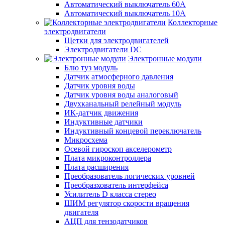
Автоматический выключатель 60А
Автоматический выключатель 10А
Коллекторные
электродвигатели
Щетки для электродвигателей
Электродвигатели DC
Электронные модули
Блю туз модуль
Датчик атмосферного давления
Датчик уровня воды
Датчик уровня воды аналоговый
Двухканальный релейный модуль
ИК-датчик движения
Индуктивные датчики
Индуктивный концевой переключатель
Микросхема
Осевой гироскоп акселерометр
Плата микроконтроллера
Плата расширения
Преобразователь логических уровней
Преобразхователь интерфейса
Усилитель D класса стерео
ШИМ регулятор скорости вращения
двигателя
АЦП для тензодатчиков