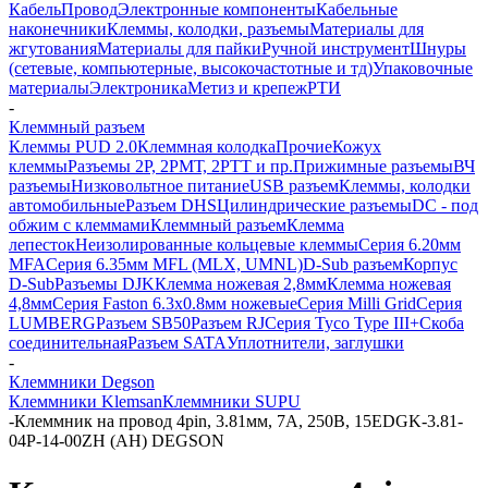
Кабель
Провод
Электронные компоненты
Кабельные
наконечники
Клеммы, колодки, разъемы
Материалы для
жгутования
Материалы для пайки
Ручной инструмент
Шнуры
(сетевые, компьютерные, высокочастотные и тд)
Упаковочные
материалы
Электроника
Метиз и крепеж
РТИ
-
Клеммный разъем
Клеммы PUD 2.0
Клеммная колодка
Прочие
Кожух
клеммы
Разъемы 2Р, 2РМТ, 2РТТ и пр.
Прижимные разъемы
ВЧ
разъемы
Низковольтное питание
USB разъем
Клеммы, колодки
автомобильные
Разъем DHS
Цилиндрические разъемы
DC - под
обжим с клеммами
Клеммный разъем
Клемма
лепесток
Неизолированные кольцевые клеммы
Серия 6.20мм
MFA
Серия 6.35мм MFL (MLX, UMNL)
D-Sub разъем
Корпус
D-Sub
Разъемы DJK
Клемма ножевая 2,8мм
Клемма ножевая
4,8мм
Серия Faston 6.3х0.8мм ножевые
Серия Milli Grid
Серия
LUMBERG
Разъем SB50
Разъем RJ
Серия Tyco Type III+
Скоба
соединительная
Разъем SATA
Уплотнители, заглушки
-
Клеммники Degson
Клеммники Klemsan
Клеммники SUPU
-
Клеммник на провод 4pin, 3.81мм, 7А, 250В, 15EDGK-3.81-
04P-14-00ZH (AH) DEGSON