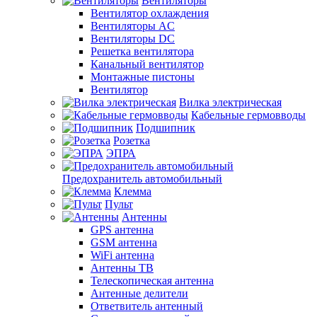
Вентиляторы
Вентилятор охлаждения
Вентиляторы AC
Вентиляторы DC
Решетка вентилятора
Канальный вентилятор
Монтажные пистоны
Вентилятор
Вилка электрическая
Кабельные гермовводы
Подшипник
Розетка
ЭПРА
Предохранитель автомобильный
Клемма
Пульт
Антенны
GPS антенна
GSM антенна
WiFi антенна
Антенны ТВ
Телескопическая антенна
Антенные делители
Ответвитель антенный