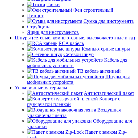
Тиски
Фен строительный
Пинцет
Сумка для инструмента
Струбцина
Ящик для инструментов
Шнуры (сетевые, компьютерные, высокочастотные и тд)
RCA кабель
Компьютерные шнуры
Сетевой шнур
Кабель для
мобильных устройств
ТВ кабель антенный
Шнуры для
мобильных устройств
Упаковочные материалы
Антистатический пакет
Конверт с
пузырчатой пленкой
Воздушная
упаковочная лента
Оборудование для
упаковки
Пакет с замком Zip-
Lock