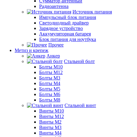
Сумматор антенный
Радиоантенна
Источник питания
Импульсный блок питания
Светодиодный драйвер
Зарядное устройство
Аккумуляторная батарея
Блок питания для ноутбука
Прочее
Метиз и крепеж
Анкер
Стальной болт
Болты М10
Болты М12
Болты М3
Болты М4
Болты М5
Болты М6
Болты М8
Стальной винт
Винты М10
Винты М12
Винты М2
Винты М3
Винты М4