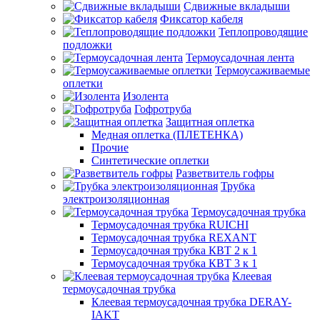
Сдвижные вкладыши
Фиксатор кабеля
Теплопроводящие
подложки
Термоусадочная лента
Термоусаживаемые
оплетки
Изолента
Гофротруба
Защитная оплетка
Медная оплетка (ПЛЕТЕНКА)
Прочие
Синтетические оплетки
Разветвитель гофры
Трубка
электроизоляционная
Термоусадочная трубка
Термоусадочная трубка RUICHI
Термоусадочная трубка REXANT
Термоусадочная трубка КВТ 2 к 1
Термоусадочная трубка КВТ 3 к 1
Клеевая
термоусадочная трубка
Клеевая термоусадочная трубка DERAY-
IAKT