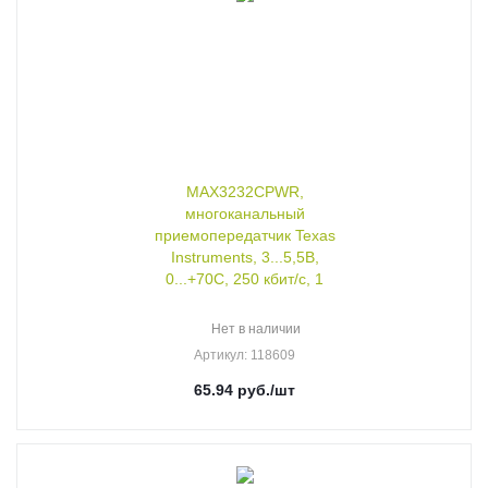
MAX3232CPWR,
многоканальный
приемопередатчик Texas
Instruments, 3...5,5В,
0...+70C, 250 кбит/с, 1
Нет в наличии
Артикул
: 118609
65.94
руб.
/шт