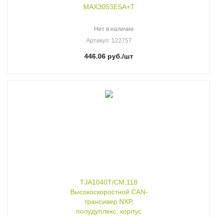
MAX3053ESA+T
Нет в наличии
Артикул
: 122757
446.06
руб.
/шт
TJA1040T/CM,118
Высокоскоростной CAN-
трансивер NXP,
полудуплекс, корпус