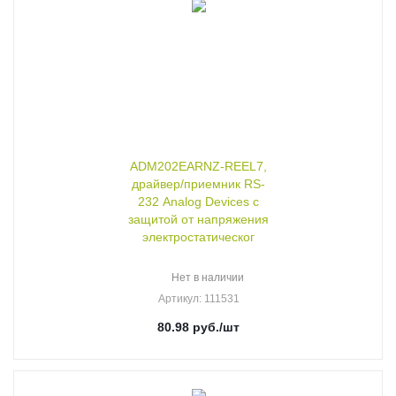
ADM202EARNZ-REEL7,
драйвер/приемник RS-
232 Analog Devices с
защитой от напряжения
электростатическог
Нет в наличии
Артикул
: 111531
80.98
руб.
/шт