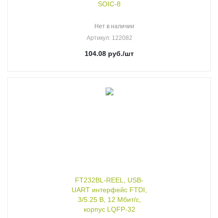
SOIC-8
Нет в наличии
Артикул
: 122082
104.08
руб.
/шт
FT232BL-REEL, USB-
UART интерфейс FTDI,
3/5.25 В, 12 Мбит/с,
корпус LQFP-32