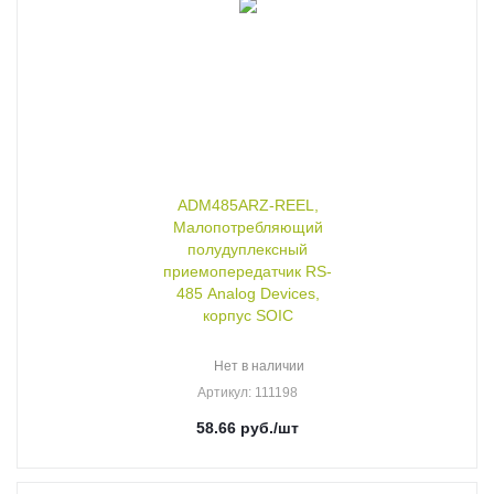
ADM485ARZ-REEL,
Малопотребляющий
полудуплексный
приемопередатчик RS-
485 Analog Devices,
корпус SOIC
Нет в наличии
Артикул
: 111198
58.66
руб.
/шт