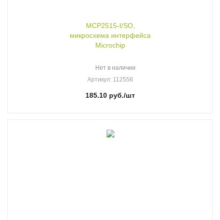
MCP2515-I/SO,
микросхема интерфейса
Microchip
Нет в наличии
Артикул
: 112556
185.10
руб.
/шт