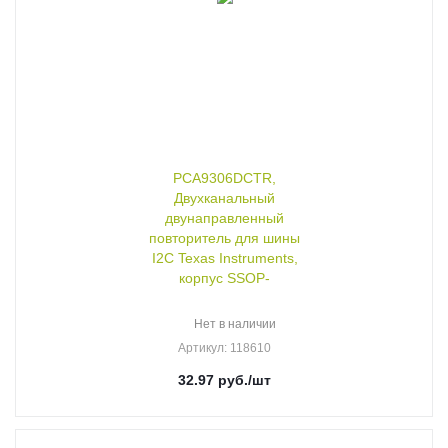
PCA9306DCTR,
Двухканальный
двунаправленный
повторитель для шины
I2C Texas Instruments,
корпус SSOP-
Нет в наличии
Артикул
: 118610
32.97
руб.
/шт