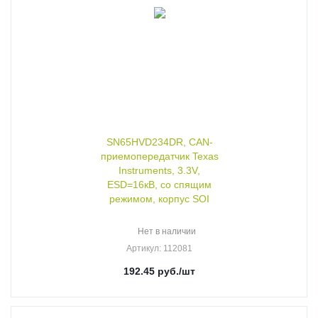
SN65HVD234DR, CAN-
приемопередатчик Texas
Instruments, 3.3V,
ESD=16кВ, со спящим
режимом, корпус SOI
Нет в наличии
Артикул
: 112081
192.45
руб.
/шт