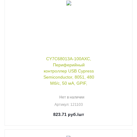
CY7C68013A-100AXC,
Периферийный
контроллер USB Cypress
Semiconductor, 8051, 480
Мб/с, 50 мА, GPIF,
Нет в наличии
Артикул
: 121103
823.71
руб.
/шт