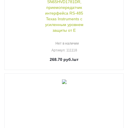
SN65HVD1781DR,
приемопередатчик
интерфейса RS-485
Texas Instruments c
усиленным уровнем
защиты от E
Нет в наличии
Артикул
: 111118
268.70
руб.
/шт