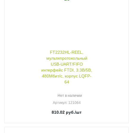
FT2232HL-REEL,
мультипротокольный
USB-UART/FIFO
интерфейс FTDI, 3.3В/5В,
480Мбит/с, корпус LQFP-
64
Нет в наличии
Артикул
: 121064
810.02
руб.
/шт