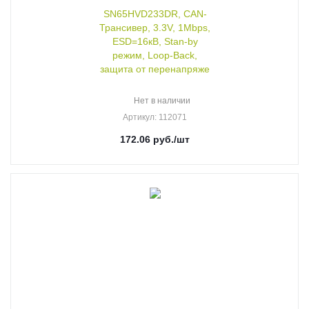
SN65HVD233DR, CAN-
Трансивер, 3.3V, 1Mbps,
ESD=16кВ, Stan-by
режим, Loop-Back,
защита от перенапряже
Нет в наличии
Артикул
: 112071
172.06
руб.
/шт