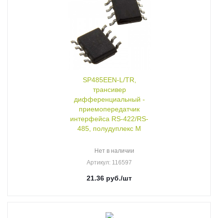
SP485EEN-L/TR,
трансивер
дифференциальный -
приемопередатчик
интерфейса RS-422/RS-
485, полудуплекс M
Нет в наличии
Артикул
: 116597
21.36
руб.
/шт