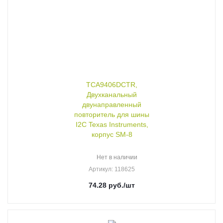
TCA9406DCTR,
Двухканальный
двунаправленный
повторитель для шины
I2C Texas Instruments,
корпус SM-8
Нет в наличии
Артикул
: 118625
74.28
руб.
/шт