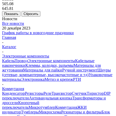
505.08
645.81
Показать
Сбросить
Новости
Все новости
20 декабря 2023
График работы в новогодние праздники
Главная
-
Каталог
-
Электронные компоненты
Кабель
Провод
Электронные компоненты
Кабельные
наконечники
Клеммы, колодки, разъемы
Материалы для
жгутования
Материалы для пайки
Ручной инструмент
Шнуры
(сетевые, компьютерные, высокочастотные и тд)
Упаковочные
материалы
Электроника
Метиз и крепеж
РТИ
-
Коммутация
Конденсатор
Резисторы
Реле
Транзистор
Счетчик
Тиристор
DIP
переключатели
Антивандальная кнопка
Трансформаторы и
дроссели
Кнопочный
переключатель
Микротумблер
Коммутация
ЖКИ
индикатор
Тумблеры
Микросхема
Резонаторы и фильтры
Блок