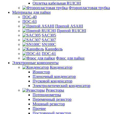
Оплетка кабельная RUICHI
Фторопластовая трубка
Материалы для пайки
ПОС-40
ПОС-63
Припой ASAHI
Припой RUICHI
SAC305
SAC307
SN100C
Канифоль
ПОС-61
Флюс для пайки
Электронные компоненты
Конденсатор
Ионистор
Пленочный конденсатор
Пусковой конденсатор
Электролитический конденсатор
Резисторы
Потенциометры
Переменный резистор
Мощный резистор
Прочие
Постоянный резистор