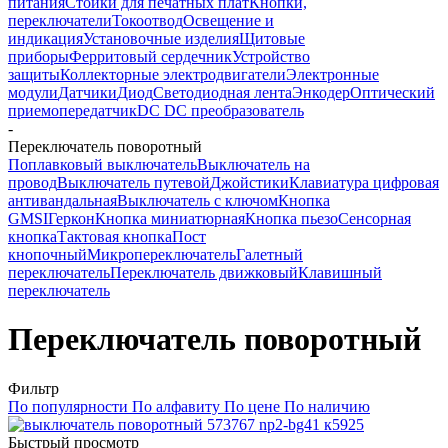
питания
Стойки для печатных плат
Кнопки,
переключатели
Токоотвод
Освещение и
индикация
Установочные изделия
Щитовые
приборы
Ферритовый сердечник
Устройство
защиты
Коллекторные электродвигатели
Электронные
модули
Датчики
Диод
Светодиодная лента
Энкодер
Оптический
приемопередатчик
DC DC преобразователь
-
Переключатель поворотный
Поплавковый выключатель
Выключатель на
провод
Выключатель путевой
Джойстики
Клавиатура цифровая
антивандальная
Выключатель с ключом
Кнопка
GMSI
Геркон
Кнопка миниатюрная
Кнопка пьезо
Сенсорная
кнопка
Тактовая кнопка
Пост
кнопочный
Микропереключатель
Галетный
переключатель
Переключатель движковый
Клавишный
переключатель
Переключатель поворотный
Фильтр
По популярности
По алфавиту
По цене
По наличию
Быстрый просмотр