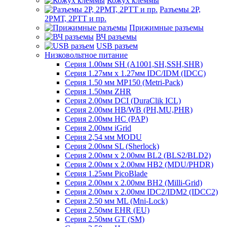
Кожух клеммы
Разъемы 2Р,
2РМТ, 2РТТ и пр.
Прижимные разъемы
ВЧ разъемы
USB разъем
Низковольтное питание
Серия 1.00мм SH (A1001,SH,SSH,SHR)
Серия 1.27мм x 1.27мм IDC/IDM (IDCC)
Серия 1.50 мм MP150 (Metri-Pack)
Серия 1.50мм ZHR
Серия 2.00мм DCI (DuraClik ICL)
Серия 2.00мм HB/WB (PH,MU,PHR)
Серия 2.00мм HC (PAP)
Серия 2.00мм iGrid
Серия 2,54 мм MODU
Серия 2.00мм SL (Sherlock)
Серия 2.00мм x 2.00мм BL2 (BLS2/BLD2)
Серия 2.00мм x 2.00мм HB2 (MDU/PHDR)
Серия 1.25мм PicoBlade
Серия 2.00мм х 2.00мм BH2 (Milli-Grid)
Серия 2.00мм х 2.00мм IDC2/IDM2 (IDCC2)
Серия 2.50 мм ML (Mni-Lock)
Серия 2.50мм EHR (EU)
Серия 2.50мм GT (SM)