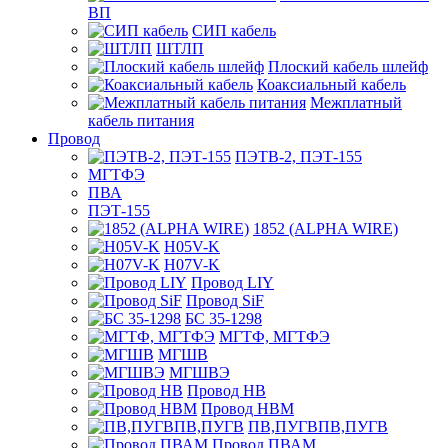
ВП
СИП кабель
ШТЛП
Плоский кабель шлейф
Коаксиальный кабель
Межплатный
кабель питания
Провод
ПЭТВ-2, ПЭТ-155
МГТФЭ
ПВА
ПЭТ-155
1852 (ALPHA WIRE)
H05V-K
H07V-K
Провод LIY
Провод SiF
БС 35-1298
МГТФ, МГТФЭ
МГШВ
МГШВЭ
Провод НВ
Провод НВМ
ПВ,ПУГВПВ,ПУГВ
Провод ПВАМ