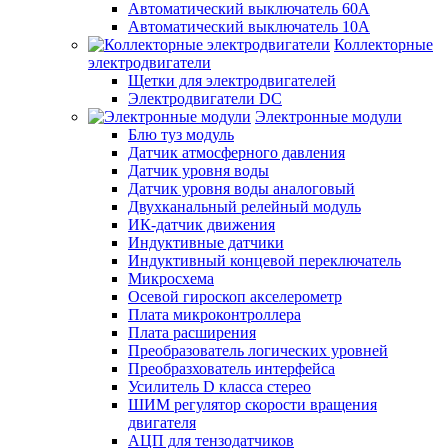
Автоматический выключатель 60А
Автоматический выключатель 10А
Коллекторные
электродвигатели
Щетки для электродвигателей
Электродвигатели DC
Электронные модули
Блю туз модуль
Датчик атмосферного давления
Датчик уровня воды
Датчик уровня воды аналоговый
Двухканальный релейный модуль
ИК-датчик движения
Индуктивные датчики
Индуктивный концевой переключатель
Микросхема
Осевой гироскоп акселерометр
Плата микроконтроллера
Плата расширения
Преобразователь логических уровней
Преобразхователь интерфейса
Усилитель D класса стерео
ШИМ регулятор скорости вращения
двигателя
АЦП для тензодатчиков