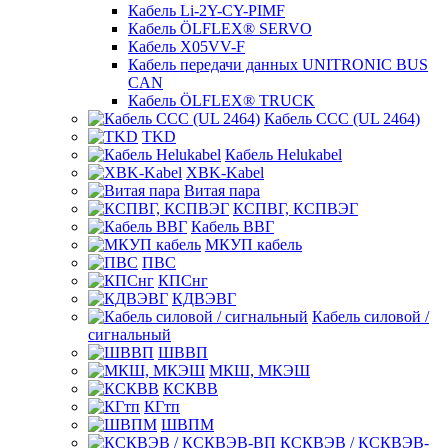
Кабель Li-2Y-CY-PIMF
Кабель ÖLFLEX® SERVO
Кабель X05VV-F
Кабель передачи данных UNITRONIC BUS
CAN
Кабель ÖLFLEX® TRUCK
Кабель CCC (UL 2464)
TKD
Кабель Helukabel
XBK-Kabel
Витая пара
КСПВГ, КСПВЭГ
Кабель ВВГ
МКУП кабель
ПВС
КПСнг
КДВЭВГ
Кабель силовой /
сигнальный
ШВВП
МКШ, МКЭШ
КСКВВ
КГтп
ШВПМ
КСКВЭВ / КСКВЭВ-