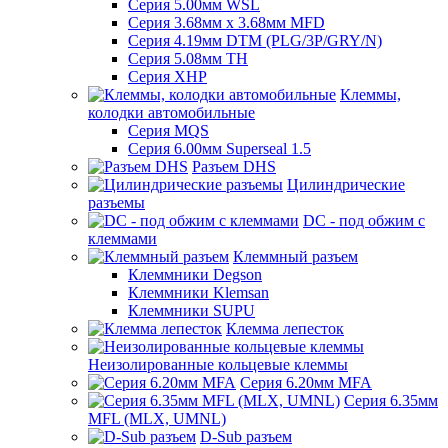
Серия 5.00мм WSL
Серия 3.68мм х 3.68мм MFD
Серия 4.19мм DTM (PLG/3P/GRY/N)
Серия 5.08мм TH
Серия XHP
Клеммы,
колодки автомобильные
Серия MQS
Серия 6.00мм Superseal 1.5
Разъем DHS
Цилиндрические
разъемы
DC - под обжим с
клеммами
Клеммный разъем
Клеммники Degson
Клеммники Klemsan
Клеммники SUPU
Клемма лепесток
Неизолированные кольцевые клеммы
Серия 6.20мм MFA
Серия 6.35мм
MFL (MLX, UMNL)
D-Sub разъем