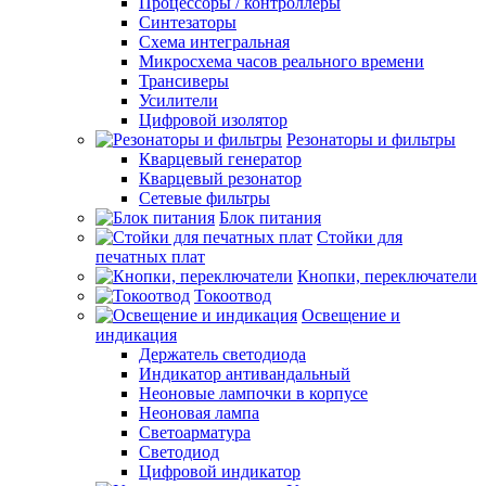
Процессоры / контроллеры
Синтезаторы
Схема интегральная
Микросхема часов реального времени
Трансиверы
Усилители
Цифровой изолятор
Резонаторы и фильтры
Кварцевый генератор
Кварцевый резонатор
Сетевые фильтры
Блок питания
Стойки для
печатных плат
Кнопки, переключатели
Токоотвод
Освещение и
индикация
Держатель светодиода
Индикатор антивандальный
Неоновые лампочки в корпусе
Неоновая лампа
Светоарматура
Светодиод
Цифровой индикатор