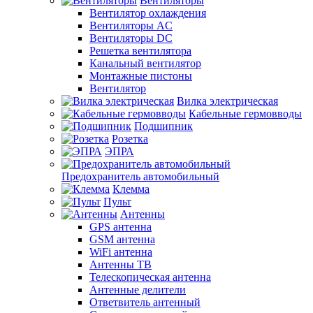
Вентиляторы
Вентилятор охлаждения
Вентиляторы AC
Вентиляторы DC
Решетка вентилятора
Канальный вентилятор
Монтажные пистоны
Вентилятор
Вилка электрическая
Кабельные гермовводы
Подшипник
Розетка
ЭПРА
Предохранитель автомобильный
Клемма
Пульт
Антенны
GPS антенна
GSM антенна
WiFi антенна
Антенны ТВ
Телескопическая антенна
Антенные делители
Ответвитель антенный