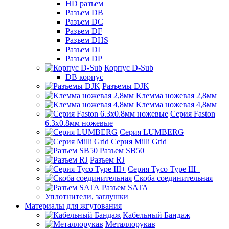
HD разъем
Разъем DB
Разъем DC
Разъем DF
Разъем DHS
Разъем DI
Разъем DP
Корпус D-Sub
DB корпус
Разъемы DJK
Клемма ножевая 2,8мм
Клемма ножевая 4,8мм
Серия Faston
6.3х0.8мм ножевые
Серия LUMBERG
Серия Milli Grid
Разъем SB50
Разъем RJ
Серия Tyco Type III+
Скоба соединительная
Разъем SATA
Уплотнители, заглушки
Материалы для жгутования
Кабельный Бандаж
Металлорукав