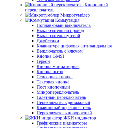
Кнопочный
переключатель
Микротумблер
Коммутация
Поплавковый выключатель
Выключатель на провод
Выключатель путевой
Джойстики
Клавиатура цифровая антивандальная
Выключатель с ключом
Кнопка GMSI
Геркон
Кнопка миниатюрная
Кнопка пьезо
Сенсорная кнопка
Тактовая кнопка
Пост кнопочный
Микропереключатель
Галетный переключатель
Переключатель движковый
Клавишный переключатель
Переключатель поворотный
ЖКИ индикатор
Графические индикаторы