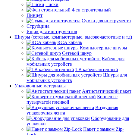
Тиски
Фен строительный
Пинцет
Сумка для инструмента
Струбцина
Ящик для инструментов
Шнуры (сетевые, компьютерные, высокочастотные и тд)
RCA кабель
Компьютерные шнуры
Сетевой шнур
Кабель для
мобильных устройств
ТВ кабель антенный
Шнуры для
мобильных устройств
Упаковочные материалы
Антистатический пакет
Конверт с
пузырчатой пленкой
Воздушная
упаковочная лента
Оборудование для
упаковки
Пакет с замком Zip-
Lock