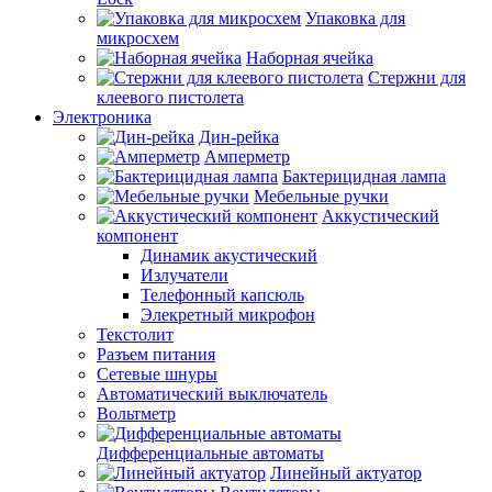
Упаковка для
микросхем
Наборная ячейка
Стержни для
клеевого пистолета
Электроника
Дин-рейка
Амперметр
Бактерицидная лампа
Мебельные ручки
Аккустический
компонент
Динамик акустический
Излучатели
Телефонный капсюль
Элекретный микрофон
Текстолит
Разъем питания
Сетевые шнуры
Автоматический выключатель
Вольтметр
Дифференциальные автоматы
Линейный актуатор