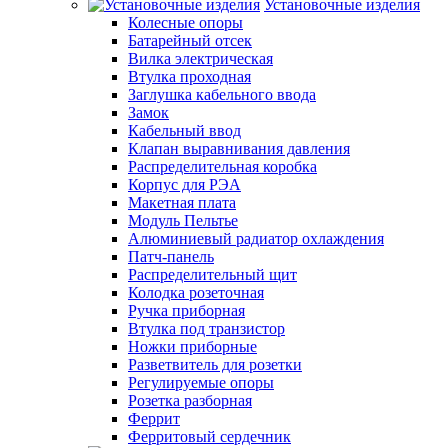
Установочные изделия
Колесные опоры
Батарейный отсек
Вилка электрическая
Втулка проходная
Заглушка кабельного ввода
Замок
Кабельный ввод
Клапан выравнивания давления
Распределительная коробка
Корпус для РЭА
Макетная плата
Модуль Пельтье
Алюминиевый радиатор охлаждения
Патч-панель
Распределительный щит
Колодка розеточная
Ручка приборная
Втулка под транзистор
Ножки приборные
Разветвитель для розетки
Регулируемые опоры
Розетка разборная
Феррит
Ферритовый сердечник