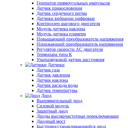
Генератор прямоугольных импульсов
Датчик прикосновения
Датчик сердечного ритма
Датчики вибрации цифровые
Контроллер шагового двигателя
Модуль датчика наклона
Модуль датчика пламени
Повышающий преобразователь напряжения
Понижающий преобразователь напряжения
Регулятор скорости AC двигателя
Термопара типа К
Ультразвуковой датчик расстояния
Датчики
Датчик газа
Датчик давления
Датчик наклона
Датчик расхода воды
Датчик температуры
Диод
Выпрямительный диод
Силовой модуль
Защитный диод
Диоды высокочастотные переключающие
Диодный мост
Быстровосстанавливающийся диод