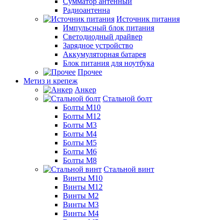
Сумматор антенный
Радиоантенна
Источник питания
Импульсный блок питания
Светодиодный драйвер
Зарядное устройство
Аккумуляторная батарея
Блок питания для ноутбука
Прочее
Метиз и крепеж
Анкер
Стальной болт
Болты М10
Болты М12
Болты М3
Болты М4
Болты М5
Болты М6
Болты М8
Стальной винт
Винты М10
Винты М12
Винты М2
Винты М3
Винты М4