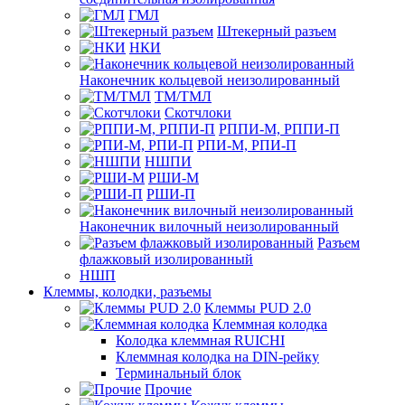
ГМЛ
Штекерный разъем
НКИ
Наконечник кольцевой неизолированный
ТМ/ТМЛ
Скотчлоки
РППИ-М, РППИ-П
РПИ-М, РПИ-П
НШПИ
РШИ-М
РШИ-П
Наконечник вилочный неизолированный
Разъем
флажковый изолированный
НШП
Клеммы, колодки, разъемы
Клеммы PUD 2.0
Клеммная колодка
Колодка клеммная RUICHI
Клеммная колодка на DIN-рейку
Терминальный блок
Прочие