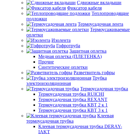
Сдвижные вкладыши
Фиксатор кабеля
Теплопроводящие
подложки
Термоусадочная лента
Термоусаживаемые
оплетки
Изолента
Гофротруба
Защитная оплетка
Медная оплетка (ПЛЕТЕНКА)
Прочие
Синтетические оплетки
Разветвитель гофры
Трубка
электроизоляционная
Термоусадочная трубка
Термоусадочная трубка RUICHI
Термоусадочная трубка REXANT
Термоусадочная трубка КВТ 2 к 1
Термоусадочная трубка КВТ 3 к 1
Клеевая
термоусадочная трубка
Клеевая термоусадочная трубка DERAY-
IAKT