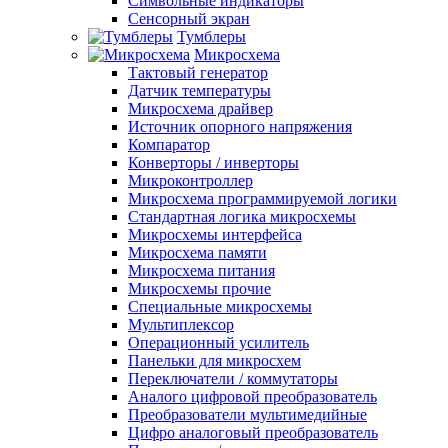
Символьные индикаторы
Сенсорный экран
Тумблеры
Микросхема
Тактовый генератор
Датчик температуры
Микросхема драйвер
Источник опорного напряжения
Компаратор
Конверторы / инверторы
Микроконтроллер
Микросхема программируемой логики
Стандартная логика микросхемы
Микросхемы интерфейса
Микросхема памяти
Микросхема питания
Микросхемы прочие
Специальные микросхемы
Мультиплексор
Операционный усилитель
Панельки для микросхем
Переключатели / коммутаторы
Аналого цифровой преобразователь
Преобразователи мультимедийные
Цифро аналоговый преобразователь