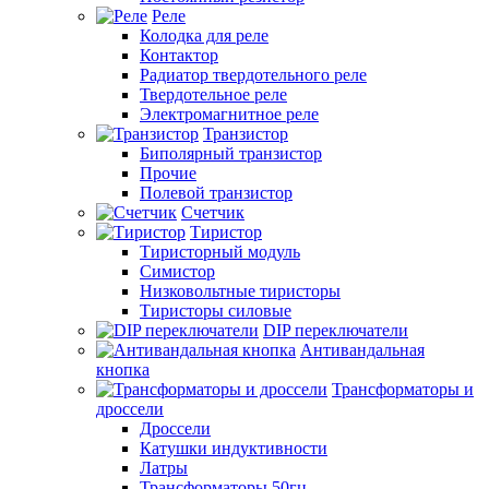
Реле
Колодка для реле
Контактор
Радиатор твердотельного реле
Твердотельное реле
Электромагнитное реле
Транзистор
Биполярный транзистор
Прочие
Полевой транзистор
Счетчик
Тиристор
Тиристорный модуль
Симистор
Низковольтные тиристоры
Тиристоры силовые
DIP переключатели
Антивандальная
кнопка
Трансформаторы и
дроссели
Дроссели
Катушки индуктивности
Латры
Трансформаторы 50гц