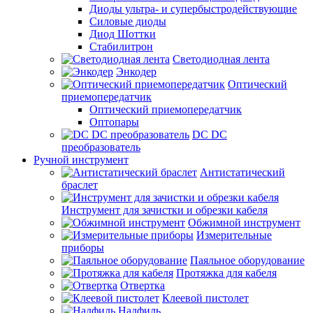
Диоды ультра- и супербыстродействующие
Силовые диоды
Диод Шоттки
Стабилитрон
Светодиодная лента
Энкодер
Оптический
приемопередатчик
Оптический приемопередатчик
Оптопары
DC DC
преобразователь
Ручной инструмент
Антистатический
браслет
Инструмент для зачистки и обрезки кабеля
Обжимной инструмент
Измерительные
приборы
Паяльное оборудование
Протяжка для кабеля
Отвертка
Клеевой пистолет
Надфиль