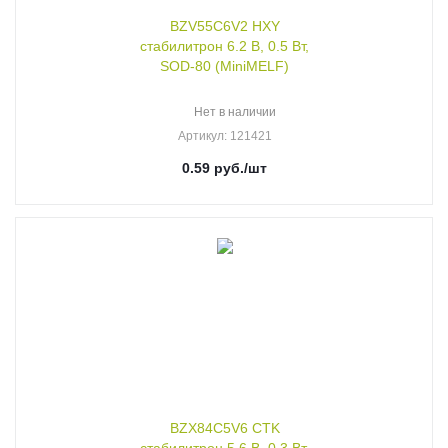
BZV55C6V2 HXY
стабилитрон 6.2 В, 0.5 Вт,
SOD-80 (MiniMELF)
Нет в наличии
Артикул
: 121421
0.59
руб.
/шт
BZX84C5V6 CTK