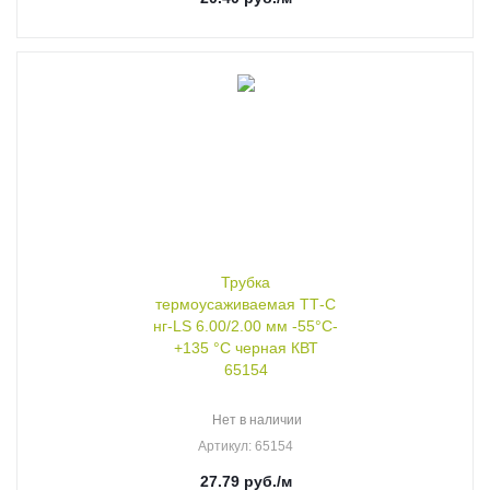
Трубка
термоусаживаемая ТТ-С
нг-LS 6.00/2.00 мм -55°C-
+135 °C черная КВТ
65154
Нет в наличии
Артикул
: 65154
27.79
руб.
/м