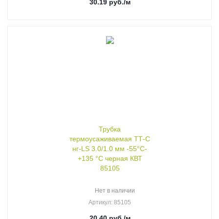
30.19
руб.
/м
Трубка
термоусаживаемая ТТ-С
нг-LS 3.0/1.0 мм -55°C-
+135 °C черная КВТ
85105
Нет в наличии
Артикул
: 85105
20.40
руб.
/м