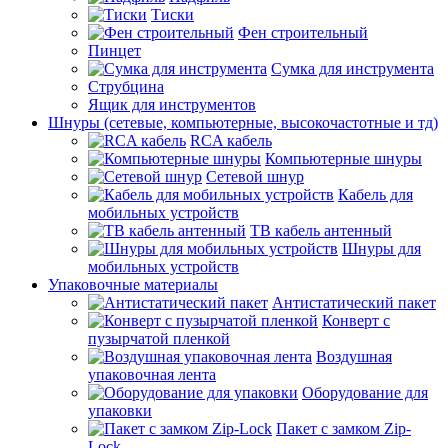
Тиски
Фен строительный
Пинцет
Сумка для инструмента
Струбцина
Ящик для инструментов
Шнуры (сетевые, компьютерные, высокочастотные и тд)
RCA кабель
Компьютерные шнуры
Сетевой шнур
Кабель для
мобильных устройств
ТВ кабель антенный
Шнуры для
мобильных устройств
Упаковочные материалы
Антистатический пакет
Конверт с
пузырчатой пленкой
Воздушная
упаковочная лента
Оборудование для
упаковки
Пакет с замком Zip-
Lock