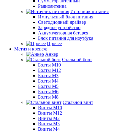
Сумматор антенный
Радиоантенна
Источник питания
Импульсный блок питания
Светодиодный драйвер
Зарядное устройство
Аккумуляторная батарея
Блок питания для ноутбука
Прочее
Метиз и крепеж
Анкер
Стальной болт
Болты М10
Болты М12
Болты М3
Болты М4
Болты М5
Болты М6
Болты М8
Стальной винт
Винты М10
Винты М12
Винты М2
Винты М3
Винты М4