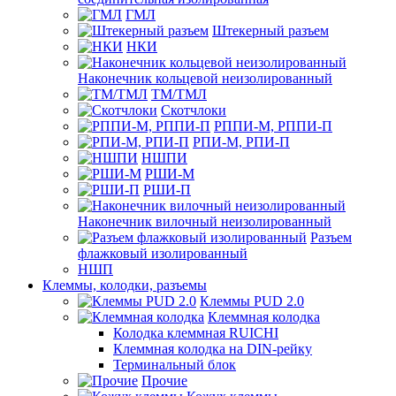
ГМЛ
Штекерный разъем
НКИ
Наконечник кольцевой неизолированный
ТМ/ТМЛ
Скотчлоки
РППИ-М, РППИ-П
РПИ-М, РПИ-П
НШПИ
РШИ-М
РШИ-П
Наконечник вилочный неизолированный
Разъем
флажковый изолированный
НШП
Клеммы, колодки, разъемы
Клеммы PUD 2.0
Клеммная колодка
Колодка клеммная RUICHI
Клеммная колодка на DIN-рейку
Терминальный блок
Прочие