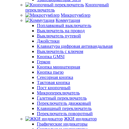
Кнопочный
переключатель
Микротумблер
Коммутация
Поплавковый выключатель
Выключатель на провод
Выключатель путевой
Джойстики
Клавиатура цифровая антивандальная
Выключатель с ключом
Кнопка GMSI
Геркон
Кнопка миниатюрная
Кнопка пьезо
Сенсорная кнопка
Тактовая кнопка
Пост кнопочный
Микропереключатель
Галетный переключатель
Переключатель движковый
Клавишный переключатель
Переключатель поворотный
ЖКИ индикатор
Графические индикаторы