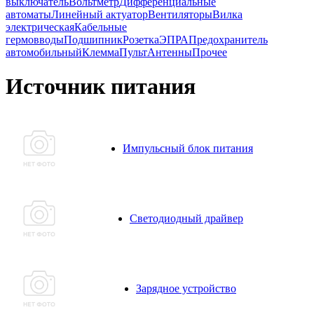
выключатель
Вольтметр
Дифференциальные
автоматы
Линейный актуатор
Вентиляторы
Вилка
электрическая
Кабельные
гермовводы
Подшипник
Розетка
ЭПРА
Предохранитель
автомобильный
Клемма
Пульт
Антенны
Прочее
Источник питания
Импульсный блок питания
Светодиодный драйвер
Зарядное устройство