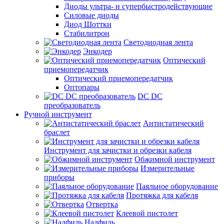
Диоды ультра- и супербыстродействующие
Силовые диоды
Диод Шоттки
Стабилитрон
Светодиодная лента
Энкодер
Оптический
приемопередатчик
Оптический приемопередатчик
Оптопары
DC DC
преобразователь
Ручной инструмент
Антистатический
браслет
Инструмент для зачистки и обрезки кабеля
Обжимной инструмент
Измерительные
приборы
Паяльное оборудование
Протяжка для кабеля
Отвертка
Клеевой пистолет
Надфиль