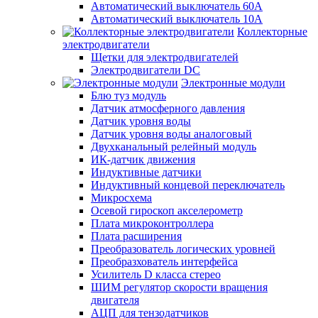
Автоматический выключатель 60А
Автоматический выключатель 10А
Коллекторные
электродвигатели
Щетки для электродвигателей
Электродвигатели DC
Электронные модули
Блю туз модуль
Датчик атмосферного давления
Датчик уровня воды
Датчик уровня воды аналоговый
Двухканальный релейный модуль
ИК-датчик движения
Индуктивные датчики
Индуктивный концевой переключатель
Микросхема
Осевой гироскоп акселерометр
Плата микроконтроллера
Плата расширения
Преобразователь логических уровней
Преобразхователь интерфейса
Усилитель D класса стерео
ШИМ регулятор скорости вращения
двигателя
АЦП для тензодатчиков