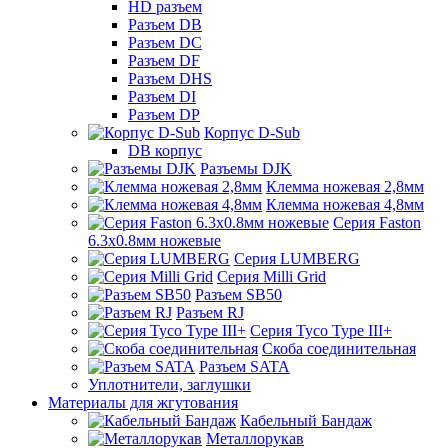
HD разъем
Разъем DB
Разъем DC
Разъем DF
Разъем DHS
Разъем DI
Разъем DP
Корпус D-Sub
DB корпус
Разъемы DJK
Клемма ножевая 2,8мм
Клемма ножевая 4,8мм
Серия Faston
6.3х0.8мм ножевые
Серия LUMBERG
Серия Milli Grid
Разъем SB50
Разъем RJ
Серия Tyco Type III+
Скоба соединительная
Разъем SATA
Уплотнители, заглушки
Материалы для жгутования
Кабельный Бандаж
Металлорукав