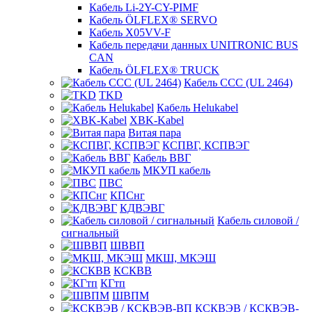
Кабель Li-2Y-CY-PIMF
Кабель ÖLFLEX® SERVO
Кабель X05VV-F
Кабель передачи данных UNITRONIC BUS
CAN
Кабель ÖLFLEX® TRUCK
Кабель CCC (UL 2464)
TKD
Кабель Helukabel
XBK-Kabel
Витая пара
КСПВГ, КСПВЭГ
Кабель ВВГ
МКУП кабель
ПВС
КПСнг
КДВЭВГ
Кабель силовой /
сигнальный
ШВВП
МКШ, МКЭШ
КСКВВ
КГтп
ШВПМ
КСКВЭВ / КСКВЭВ-