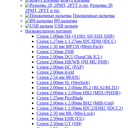
Кожух клеммы
Разъемы 2Р,
2РМТ, 2РТТ и пр.
Прижимные разъемы
ВЧ разъемы
USB разъем
Низковольтное питание
Серия 1.00мм SH (A1001,SH,SSH,SHR)
Серия 1.27мм x 1.27мм IDC/IDM (IDCC)
Серия 1.50 мм MP150 (Metri-Pack)
Серия 1.50мм ZHR
Серия 2.00мм DCI (DuraClik ICL)
Серия 2.00мм HB/WB (PH,MU,PHR)
Серия 2.00мм HC (PAP)
Серия 2.00мм iGrid
Серия 2,54 мм MODU
Серия 2.00мм SL (Sherlock)
Серия 2.00мм x 2.00мм BL2 (BLS2/BLD2)
Серия 2.00мм x 2.00мм HB2 (MDU/PHDR)
Серия 1.25мм PicoBlade
Серия 2.00мм х 2.00мм BH2 (Milli-Grid)
Серия 2.00мм х 2.00мм IDC2/IDM2 (IDCC2)
Серия 2.50 мм ML (Mni-Lock)
Серия 2.50мм EHR (EU)
Серия 2.50мм GT (SM)