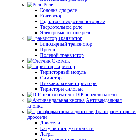
Реле
Колодка для реле
Контактор
Радиатор твердотельного реле
Твердотельное реле
Электромагнитное реле
Транзистор
Биполярный транзистор
Прочие
Полевой транзистор
Счетчик
Тиристор
Тиристорный модуль
Симистор
Низковольтные тиристоры
Тиристоры силовые
DIP переключатели
Антивандальная
кнопка
Трансформаторы и
дроссели
Дроссели
Катушки индуктивности
Латры
Трансформаторы 50гц