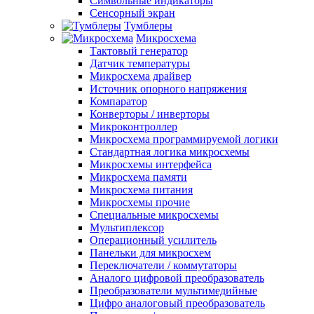
Символьные индикаторы
Сенсорный экран
Тумблеры
Микросхема
Тактовый генератор
Датчик температуры
Микросхема драйвер
Источник опорного напряжения
Компаратор
Конверторы / инверторы
Микроконтроллер
Микросхема программируемой логики
Стандартная логика микросхемы
Микросхемы интерфейса
Микросхема памяти
Микросхема питания
Микросхемы прочие
Специальные микросхемы
Мультиплексор
Операционный усилитель
Панельки для микросхем
Переключатели / коммутаторы
Аналого цифровой преобразователь
Преобразователи мультимедийные
Цифро аналоговый преобразователь