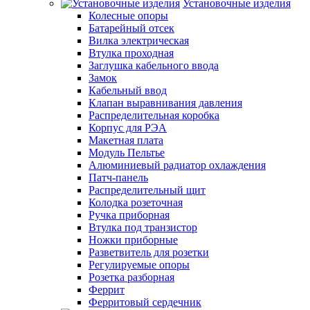
Установочные изделия
Колесные опоры
Батарейный отсек
Вилка электрическая
Втулка проходная
Заглушка кабельного ввода
Замок
Кабельный ввод
Клапан выравнивания давления
Распределительная коробка
Корпус для РЭА
Макетная плата
Модуль Пельтье
Алюминиевый радиатор охлаждения
Патч-панель
Распределительный щит
Колодка розеточная
Ручка приборная
Втулка под транзистор
Ножки приборные
Разветвитель для розетки
Регулируемые опоры
Розетка разборная
Феррит
Ферритовый сердечник