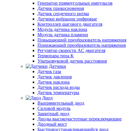
Генератор прямоугольных импульсов
Датчик прикосновения
Датчик сердечного ритма
Датчики вибрации цифровые
Контроллер шагового двигателя
Модуль датчика наклона
Модуль датчика пламени
Повышающий преобразователь напряжения
Понижающий преобразователь напряжения
Регулятор скорости AC двигателя
Термопара типа К
Ультразвуковой датчик расстояния
Датчики
Датчик газа
Датчик давления
Датчик наклона
Датчик расхода воды
Датчик температуры
Диод
Выпрямительный диод
Силовой модуль
Защитный диод
Диоды высокочастотные переключающие
Диодный мост
Быстровосстанавливающийся диод