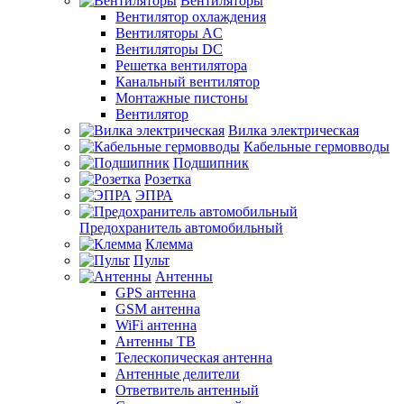
Вентиляторы
Вентилятор охлаждения
Вентиляторы AC
Вентиляторы DC
Решетка вентилятора
Канальный вентилятор
Монтажные пистоны
Вентилятор
Вилка электрическая
Кабельные гермовводы
Подшипник
Розетка
ЭПРА
Предохранитель автомобильный
Клемма
Пульт
Антенны
GPS антенна
GSM антенна
WiFi антенна
Антенны ТВ
Телескопическая антенна
Антенные делители
Ответвитель антенный