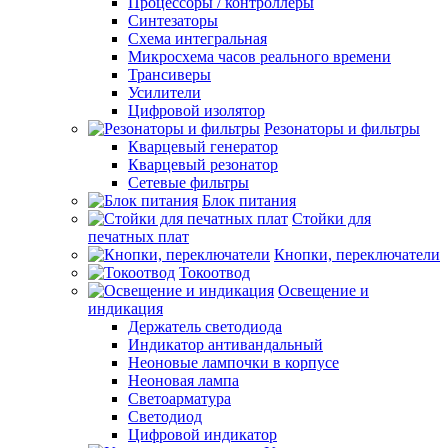
Процессоры / контроллеры
Синтезаторы
Схема интегральная
Микросхема часов реального времени
Трансиверы
Усилители
Цифровой изолятор
Резонаторы и фильтры
Кварцевый генератор
Кварцевый резонатор
Сетевые фильтры
Блок питания
Стойки для
печатных плат
Кнопки, переключатели
Токоотвод
Освещение и
индикация
Держатель светодиода
Индикатор антивандальный
Неоновые лампочки в корпусе
Неоновая лампа
Светоарматура
Светодиод
Цифровой индикатор