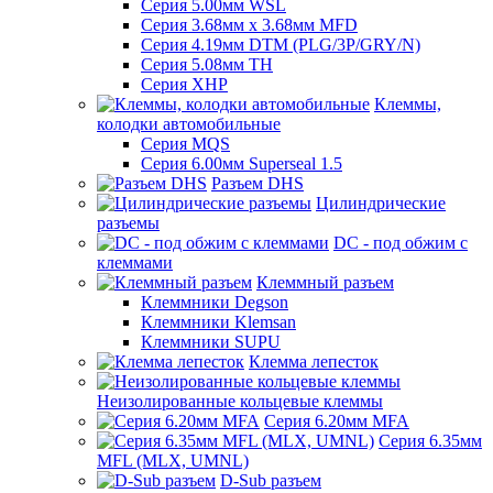
Серия 5.00мм WSL
Серия 3.68мм х 3.68мм MFD
Серия 4.19мм DTM (PLG/3P/GRY/N)
Серия 5.08мм TH
Серия XHP
Клеммы,
колодки автомобильные
Серия MQS
Серия 6.00мм Superseal 1.5
Разъем DHS
Цилиндрические
разъемы
DC - под обжим с
клеммами
Клеммный разъем
Клеммники Degson
Клеммники Klemsan
Клеммники SUPU
Клемма лепесток
Неизолированные кольцевые клеммы
Серия 6.20мм MFA
Серия 6.35мм
MFL (MLX, UMNL)
D-Sub разъем