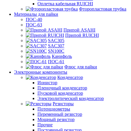
Оплетка кабельная RUICHI
Фторопластовая трубка
Материалы для пайки
ПОС-40
ПОС-63
Припой ASAHI
Припой RUICHI
SAC305
SAC307
SN100C
Канифоль
ПОС-61
Флюс для пайки
Электронные компоненты
Конденсатор
Ионистор
Пленочный конденсатор
Пусковой конденсатор
Электролитический конденсатор
Резисторы
Потенциометры
Переменный резистор
Мощный резистор
Прочие
Постоянный резистор