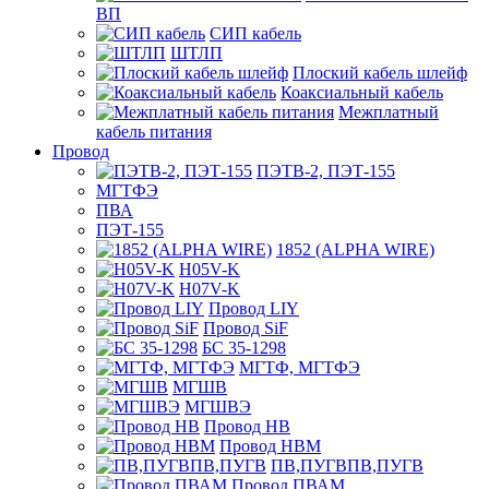
ВП
СИП кабель
ШТЛП
Плоский кабель шлейф
Коаксиальный кабель
Межплатный
кабель питания
Провод
ПЭТВ-2, ПЭТ-155
МГТФЭ
ПВА
ПЭТ-155
1852 (ALPHA WIRE)
H05V-K
H07V-K
Провод LIY
Провод SiF
БС 35-1298
МГТФ, МГТФЭ
МГШВ
МГШВЭ
Провод НВ
Провод НВМ
ПВ,ПУГВПВ,ПУГВ
Провод ПВАМ