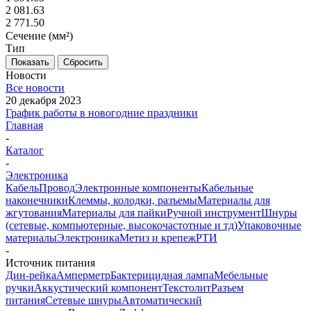
2 081.63
2 771.50
Сечение (мм²)
Тип
Показать
Сбросить
Новости
Все новости
20 декабря 2023
График работы в новогодние праздники
Главная
-
Каталог
-
Электроника
Кабель
Провод
Электронные компоненты
Кабельные
наконечники
Клеммы, колодки, разъемы
Материалы для
жгутования
Материалы для пайки
Ручной инструмент
Шнуры
(сетевые, компьютерные, высокочастотные и тд)
Упаковочные
материалы
Электроника
Метиз и крепеж
РТИ
-
Источник питания
Дин-рейка
Амперметр
Бактерицидная лампа
Мебельные
ручки
Аккустический компонент
Текстолит
Разъем
питания
Сетевые шнуры
Автоматический