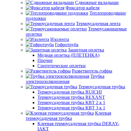
Сдвижные вкладыши
Фиксатор кабеля
Теплопроводящие
подложки
Термоусадочная лента
Термоусаживаемые
оплетки
Изолента
Гофротруба
Защитная оплетка
Медная оплетка (ПЛЕТЕНКА)
Прочие
Синтетические оплетки
Разветвитель гофры
Трубка
электроизоляционная
Термоусадочная трубка
Термоусадочная трубка RUICHI
Термоусадочная трубка REXANT
Термоусадочная трубка КВТ 2 к 1
Термоусадочная трубка КВТ 3 к 1
Клеевая
термоусадочная трубка
Клеевая термоусадочная трубка DERAY-
IAKT