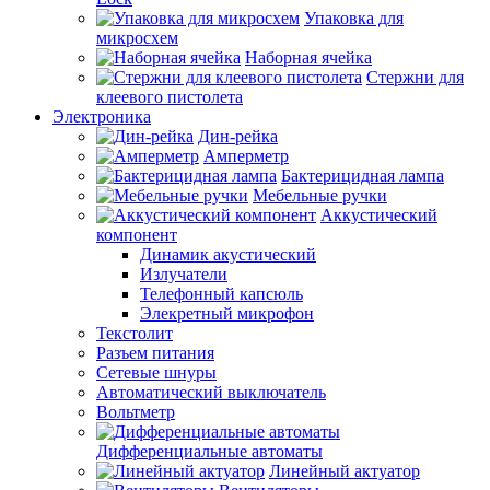
Упаковка для
микросхем
Наборная ячейка
Стержни для
клеевого пистолета
Электроника
Дин-рейка
Амперметр
Бактерицидная лампа
Мебельные ручки
Аккустический
компонент
Динамик акустический
Излучатели
Телефонный капсюль
Элекретный микрофон
Текстолит
Разъем питания
Сетевые шнуры
Автоматический выключатель
Вольтметр
Дифференциальные автоматы
Линейный актуатор