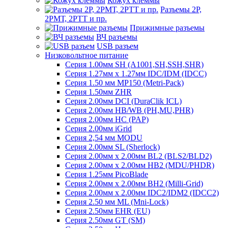
Кожух клеммы
Разъемы 2Р,
2РМТ, 2РТТ и пр.
Прижимные разъемы
ВЧ разъемы
USB разъем
Низковольтное питание
Серия 1.00мм SH (A1001,SH,SSH,SHR)
Серия 1.27мм x 1.27мм IDC/IDM (IDCC)
Серия 1.50 мм MP150 (Metri-Pack)
Серия 1.50мм ZHR
Серия 2.00мм DCI (DuraClik ICL)
Серия 2.00мм HB/WB (PH,MU,PHR)
Серия 2.00мм HC (PAP)
Серия 2.00мм iGrid
Серия 2,54 мм MODU
Серия 2.00мм SL (Sherlock)
Серия 2.00мм x 2.00мм BL2 (BLS2/BLD2)
Серия 2.00мм x 2.00мм HB2 (MDU/PHDR)
Серия 1.25мм PicoBlade
Серия 2.00мм х 2.00мм BH2 (Milli-Grid)
Серия 2.00мм х 2.00мм IDC2/IDM2 (IDCC2)
Серия 2.50 мм ML (Mni-Lock)
Серия 2.50мм EHR (EU)
Серия 2.50мм GT (SM)