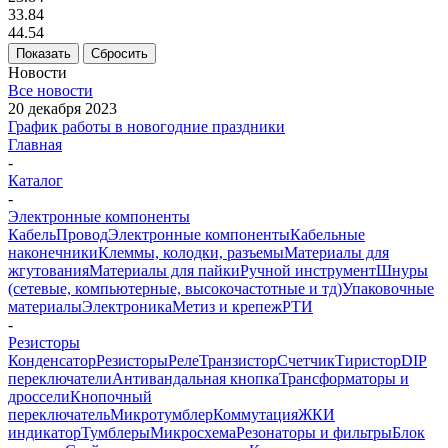
33.84
44.54
Показать
Сбросить
Новости
Все новости
20 декабря 2023
График работы в новогодние праздники
Главная
-
Каталог
-
Электронные компоненты
Кабель
Провод
Электронные компоненты
Кабельные
наконечники
Клеммы, колодки, разъемы
Материалы для
жгутования
Материалы для пайки
Ручной инструмент
Шнуры
(сетевые, компьютерные, высокочастотные и тд)
Упаковочные
материалы
Электроника
Метиз и крепеж
РТИ
-
Резисторы
Конденсатор
Резисторы
Реле
Транзистор
Счетчик
Тиристор
DIP
переключатели
Антивандальная кнопка
Трансформаторы и
дроссели
Кнопочный
переключатель
Микротумблер
Коммутация
ЖКИ
индикатор
Тумблеры
Микросхема
Резонаторы и фильтры
Блок