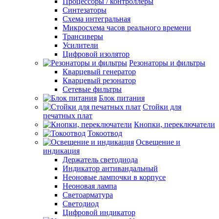
Процессоры / контроллеры
Синтезаторы
Схема интегральная
Микросхема часов реального времени
Трансиверы
Усилители
Цифровой изолятор
Резонаторы и фильтры
Кварцевый генератор
Кварцевый резонатор
Сетевые фильтры
Блок питания
Стойки для
печатных плат
Кнопки, переключатели
Токоотвод
Освещение и
индикация
Держатель светодиода
Индикатор антивандальный
Неоновые лампочки в корпусе
Неоновая лампа
Светоарматура
Светодиод
Цифровой индикатор