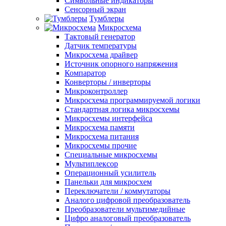
Символьные индикаторы
Сенсорный экран
Тумблеры
Микросхема
Тактовый генератор
Датчик температуры
Микросхема драйвер
Источник опорного напряжения
Компаратор
Конверторы / инверторы
Микроконтроллер
Микросхема программируемой логики
Стандартная логика микросхемы
Микросхемы интерфейса
Микросхема памяти
Микросхема питания
Микросхемы прочие
Специальные микросхемы
Мультиплексор
Операционный усилитель
Панельки для микросхем
Переключатели / коммутаторы
Аналого цифровой преобразователь
Преобразователи мультимедийные
Цифро аналоговый преобразователь