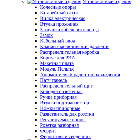
Установочные изделия
Колесные опоры
Батарейный отсек
Вилка электрическая
Втулка проходная
Заглушка кабельного ввода
Замок
Кабельный ввод
Клапан выравнивания давления
Распределительная коробка
Корпус для РЭА
Макетная плата
Модуль Пельтье
Алюминиевый радиатор охлаждения
Патч-панель
Распределительный щит
Колодка розеточная
Ручка приборная
Втулка под транзистор
Ножки приборные
Разветвитель для розетки
Регулируемые опоры
Розетка разборная
Феррит
Ферритовый сердечник