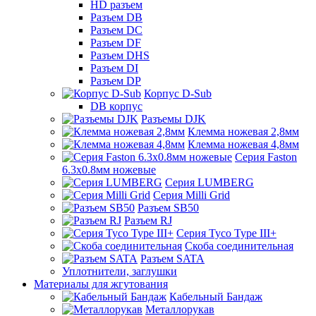
HD разъем
Разъем DB
Разъем DC
Разъем DF
Разъем DHS
Разъем DI
Разъем DP
Корпус D-Sub
DB корпус
Разъемы DJK
Клемма ножевая 2,8мм
Клемма ножевая 4,8мм
Серия Faston
6.3х0.8мм ножевые
Серия LUMBERG
Серия Milli Grid
Разъем SB50
Разъем RJ
Серия Tyco Type III+
Скоба соединительная
Разъем SATA
Уплотнители, заглушки
Материалы для жгутования
Кабельный Бандаж
Металлорукав