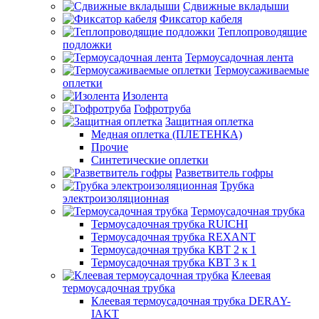
Сдвижные вкладыши
Фиксатор кабеля
Теплопроводящие
подложки
Термоусадочная лента
Термоусаживаемые
оплетки
Изолента
Гофротруба
Защитная оплетка
Медная оплетка (ПЛЕТЕНКА)
Прочие
Синтетические оплетки
Разветвитель гофры
Трубка
электроизоляционная
Термоусадочная трубка
Термоусадочная трубка RUICHI
Термоусадочная трубка REXANT
Термоусадочная трубка КВТ 2 к 1
Термоусадочная трубка КВТ 3 к 1
Клеевая
термоусадочная трубка
Клеевая термоусадочная трубка DERAY-
IAKT