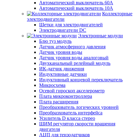
Автоматический выключатель 60А
Автоматический выключатель 10А
Коллекторные
электродвигатели
Щетки для электродвигателей
Электродвигатели DC
Электронные модули
Блю туз модуль
Датчик атмосферного давления
Датчик уровня воды
Датчик уровня воды аналоговый
Двухканальный релейный модуль
ИК-датчик движения
Индуктивные датчики
Индуктивный концевой переключатель
Микросхема
Осевой гироскоп акселерометр
Плата микроконтроллера
Плата расширения
Преобразователь логических уровней
Преобразхователь интерфейса
Усилитель D класса стерео
ШИМ регулятор скорости вращения
двигателя
АЦП для тензодатчиков