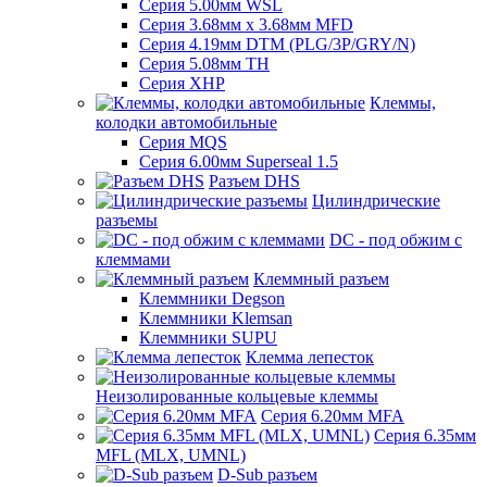
Серия 5.00мм WSL
Серия 3.68мм х 3.68мм MFD
Серия 4.19мм DTM (PLG/3P/GRY/N)
Серия 5.08мм TH
Серия XHP
Клеммы,
колодки автомобильные
Серия MQS
Серия 6.00мм Superseal 1.5
Разъем DHS
Цилиндрические
разъемы
DC - под обжим с
клеммами
Клеммный разъем
Клеммники Degson
Клеммники Klemsan
Клеммники SUPU
Клемма лепесток
Неизолированные кольцевые клеммы
Серия 6.20мм MFA
Серия 6.35мм
MFL (MLX, UMNL)
D-Sub разъем