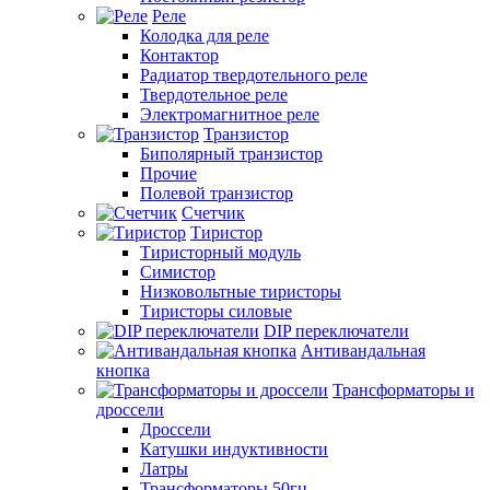
Реле
Колодка для реле
Контактор
Радиатор твердотельного реле
Твердотельное реле
Электромагнитное реле
Транзистор
Биполярный транзистор
Прочие
Полевой транзистор
Счетчик
Тиристор
Тиристорный модуль
Симистор
Низковольтные тиристоры
Тиристоры силовые
DIP переключатели
Антивандальная
кнопка
Трансформаторы и
дроссели
Дроссели
Катушки индуктивности
Латры
Трансформаторы 50гц