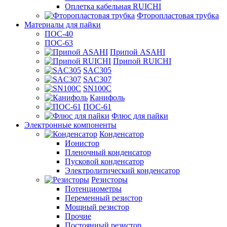
Оплетка кабельная RUICHI
Фторопластовая трубка
Материалы для пайки
ПОС-40
ПОС-63
Припой ASAHI
Припой RUICHI
SAC305
SAC307
SN100C
Канифоль
ПОС-61
Флюс для пайки
Электронные компоненты
Конденсатор
Ионистор
Пленочный конденсатор
Пусковой конденсатор
Электролитический конденсатор
Резисторы
Потенциометры
Переменный резистор
Мощный резистор
Прочие
Постоянный резистор