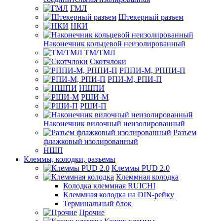
ГМЛ
Штекерный разъем
НКИ
Наконечник кольцевой неизолированный
ТМ/ТМЛ
Скотчлоки
РППИ-М, РППИ-П
РПИ-М, РПИ-П
НШПИ
РШИ-М
РШИ-П
Наконечник вилочный неизолированный
Разъем
флажковый изолированный
НШП
Клеммы, колодки, разъемы
Клеммы PUD 2.0
Клеммная колодка
Колодка клеммная RUICHI
Клеммная колодка на DIN-рейку
Терминальный блок
Прочие