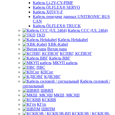
Кабель Li-2Y-CY-PIMF
Кабель ÖLFLEX® SERVO
Кабель X05VV-F
Кабель передачи данных UNITRONIC BUS
CAN
Кабель ÖLFLEX® TRUCK
Кабель CCC (UL 2464)
TKD
Кабель Helukabel
XBK-Kabel
Витая пара
КСПВГ, КСПВЭГ
Кабель ВВГ
МКУП кабель
ПВС
КПСнг
КДВЭВГ
Кабель силовой /
сигнальный
ШВВП
МКШ, МКЭШ
КСКВВ
КГтп
ШВПМ
КСКВЭВ / КСКВЭВ-