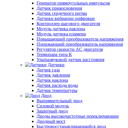
Генератор прямоугольных импульсов
Датчик прикосновения
Датчик сердечного ритма
Датчики вибрации цифровые
Контроллер шагового двигателя
Модуль датчика наклона
Модуль датчика пламени
Повышающий преобразователь напряжения
Понижающий преобразователь напряжения
Регулятор скорости AC двигателя
Термопара типа К
Ультразвуковой датчик расстояния
Датчики
Датчик газа
Датчик давления
Датчик наклона
Датчик расхода воды
Датчик температуры
Диод
Выпрямительный диод
Силовой модуль
Защитный диод
Диоды высокочастотные переключающие
Диодный мост
Быстровосстанавливающийся диод