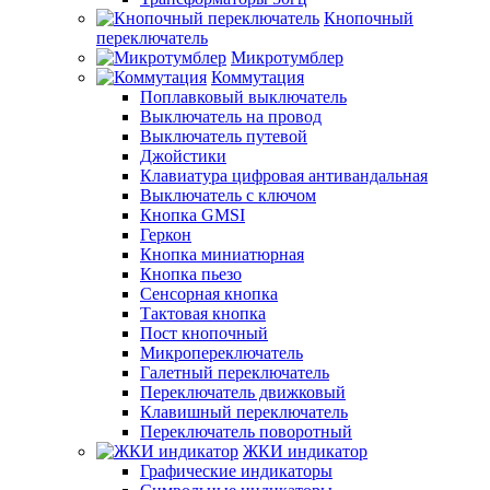
Кнопочный
переключатель
Микротумблер
Коммутация
Поплавковый выключатель
Выключатель на провод
Выключатель путевой
Джойстики
Клавиатура цифровая антивандальная
Выключатель с ключом
Кнопка GMSI
Геркон
Кнопка миниатюрная
Кнопка пьезо
Сенсорная кнопка
Тактовая кнопка
Пост кнопочный
Микропереключатель
Галетный переключатель
Переключатель движковый
Клавишный переключатель
Переключатель поворотный
ЖКИ индикатор
Графические индикаторы