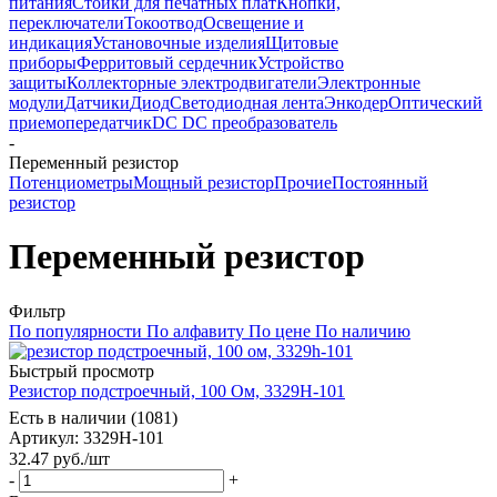
питания
Стойки для печатных плат
Кнопки,
переключатели
Токоотвод
Освещение и
индикация
Установочные изделия
Щитовые
приборы
Ферритовый сердечник
Устройство
защиты
Коллекторные электродвигатели
Электронные
модули
Датчики
Диод
Светодиодная лента
Энкодер
Оптический
приемопередатчик
DC DC преобразователь
-
Переменный резистор
Потенциометры
Мощный резистор
Прочие
Постоянный
резистор
Переменный резистор
Фильтр
По популярности
По алфавиту
По цене
По наличию
Быстрый просмотр
Резистор подстроечный, 100 Ом, 3329H-101
Есть в наличии (1081)
Артикул
: 3329H-101
32.47
руб.
/шт
-
+