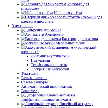
Упаковка для
микросхем
Наборная ячейка
Стержни для
клеевого пистолета
Электроника
Дин-рейка
Амперметр
Бактерицидная лампа
Мебельные ручки
Аккустический
компонент
Динамик акустический
Излучатели
Телефонный капсюль
Элекретный микрофон
Текстолит
Разъем питания
Сетевые шнуры
Автоматический выключатель
Вольтметр
Дифференциальные автоматы
Линейный актуатор