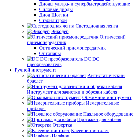
Диоды ультра- и супербыстродействующие
Силовые диоды
Диод Шоттки
Стабилитрон
Светодиодная лента
Энкодер
Оптический
приемопередатчик
Оптический приемопередатчик
Оптопары
DC DC
преобразователь
Ручной инструмент
Антистатический
браслет
Инструмент для зачистки и обрезки кабеля
Обжимной инструмент
Измерительные
приборы
Паяльное оборудование
Протяжка для кабеля
Отвертка
Клеевой пистолет
Надфиль