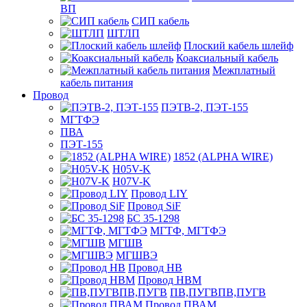
ВП
СИП кабель
ШТЛП
Плоский кабель шлейф
Коаксиальный кабель
Межплатный
кабель питания
Провод
ПЭТВ-2, ПЭТ-155
МГТФЭ
ПВА
ПЭТ-155
1852 (ALPHA WIRE)
H05V-K
H07V-K
Провод LIY
Провод SiF
БС 35-1298
МГТФ, МГТФЭ
МГШВ
МГШВЭ
Провод НВ
Провод НВМ
ПВ,ПУГВПВ,ПУГВ
Провод ПВАМ