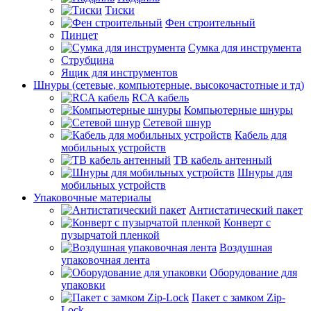
Тиски
Фен строительный
Пинцет
Сумка для инструмента
Струбцина
Ящик для инструментов
Шнуры (сетевые, компьютерные, высокочастотные и тд)
RCA кабель
Компьютерные шнуры
Сетевой шнур
Кабель для
мобильных устройств
ТВ кабель антенный
Шнуры для
мобильных устройств
Упаковочные материалы
Антистатический пакет
Конверт с
пузырчатой пленкой
Воздушная
упаковочная лента
Оборудование для
упаковки
Пакет с замком Zip-
Lock