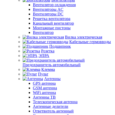
Вентиляторы
Вентилятор охлаждения
Вентиляторы AC
Вентиляторы DC
Решетка вентилятора
Канальный вентилятор
Монтажные пистоны
Вентилятор
Вилка электрическая
Кабельные гермовводы
Подшипник
Розетка
ЭПРА
Предохранитель автомобильный
Клемма
Пульт
Антенны
GPS антенна
GSM антенна
WiFi антенна
Антенны ТВ
Телескопическая антенна
Антенные делители
Ответвитель антенный