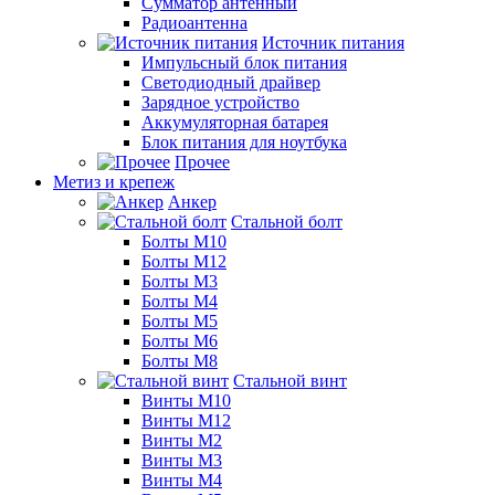
Сумматор антенный
Радиоантенна
Источник питания
Импульсный блок питания
Светодиодный драйвер
Зарядное устройство
Аккумуляторная батарея
Блок питания для ноутбука
Прочее
Метиз и крепеж
Анкер
Стальной болт
Болты М10
Болты М12
Болты М3
Болты М4
Болты М5
Болты М6
Болты М8
Стальной винт
Винты М10
Винты М12
Винты М2
Винты М3
Винты М4