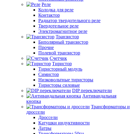
Реле
Колодка для реле
Контактор
Радиатор твердотельного реле
Твердотельное реле
Электромагнитное реле
Транзистор
Биполярный транзистор
Прочие
Полевой транзистор
Счетчик
Тиристор
Тиристорный модуль
Симистор
Низковольтные тиристоры
Тиристоры силовые
DIP переключатели
Антивандальная
кнопка
Трансформаторы и
дроссели
Дроссели
Катушки индуктивности
Латры
Трансформаторы 50гц