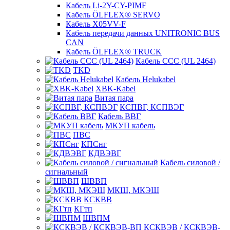
Кабель Li-2Y-CY-PIMF
Кабель ÖLFLEX® SERVO
Кабель X05VV-F
Кабель передачи данных UNITRONIC BUS
CAN
Кабель ÖLFLEX® TRUCK
Кабель CCC (UL 2464)
TKD
Кабель Helukabel
XBK-Kabel
Витая пара
КСПВГ, КСПВЭГ
Кабель ВВГ
МКУП кабель
ПВС
КПСнг
КДВЭВГ
Кабель силовой /
сигнальный
ШВВП
МКШ, МКЭШ
КСКВВ
КГтп
ШВПМ
КСКВЭВ / КСКВЭВ-