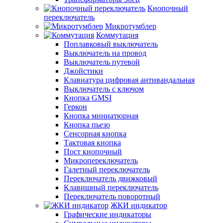
Кнопочный
переключатель
Микротумблер
Коммутация
Поплавковый выключатель
Выключатель на провод
Выключатель путевой
Джойстики
Клавиатура цифровая антивандальная
Выключатель с ключом
Кнопка GMSI
Геркон
Кнопка миниатюрная
Кнопка пьезо
Сенсорная кнопка
Тактовая кнопка
Пост кнопочный
Микропереключатель
Галетный переключатель
Переключатель движковый
Клавишный переключатель
Переключатель поворотный
ЖКИ индикатор
Графические индикаторы