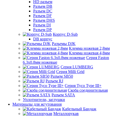
HD разъем
Разъем DB
Разъем DC
Разъем DF
Разъем DHS
Разъем DI
Разъем DP
Корпус D-Sub
DB корпус
Разъемы DJK
Клемма ножевая 2,8мм
Клемма ножевая 4,8мм
Серия Faston
6.3х0.8мм ножевые
Серия LUMBERG
Серия Milli Grid
Разъем SB50
Разъем RJ
Серия Tyco Type III+
Скоба соединительная
Разъем SATA
Уплотнители, заглушки
Материалы для жгутования
Кабельный Бандаж
Металлорукав