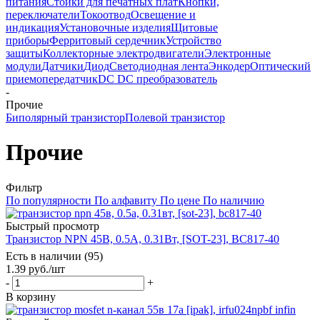
питания
Стойки для печатных плат
Кнопки,
переключатели
Токоотвод
Освещение и
индикация
Установочные изделия
Щитовые
приборы
Ферритовый сердечник
Устройство
защиты
Коллекторные электродвигатели
Электронные
модули
Датчики
Диод
Светодиодная лента
Энкодер
Оптический
приемопередатчик
DC DC преобразователь
-
Прочие
Биполярный транзистор
Полевой транзистор
Прочие
Фильтр
По популярности
По алфавиту
По цене
По наличию
Быстрый просмотр
Транзистор NPN 45В, 0.5А, 0.31Вт, [SOT-23], BC817-40
Есть в наличии (95)
1.39
руб.
/шт
-
+
В корзину