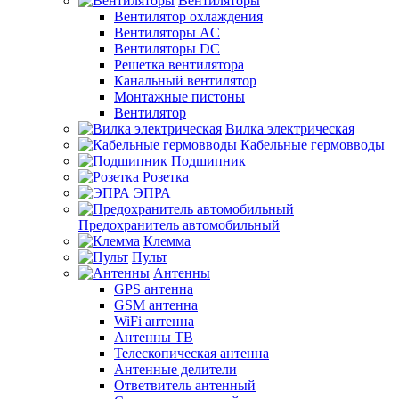
Вентиляторы
Вентилятор охлаждения
Вентиляторы AC
Вентиляторы DC
Решетка вентилятора
Канальный вентилятор
Монтажные пистоны
Вентилятор
Вилка электрическая
Кабельные гермовводы
Подшипник
Розетка
ЭПРА
Предохранитель автомобильный
Клемма
Пульт
Антенны
GPS антенна
GSM антенна
WiFi антенна
Антенны ТВ
Телескопическая антенна
Антенные делители
Ответвитель антенный