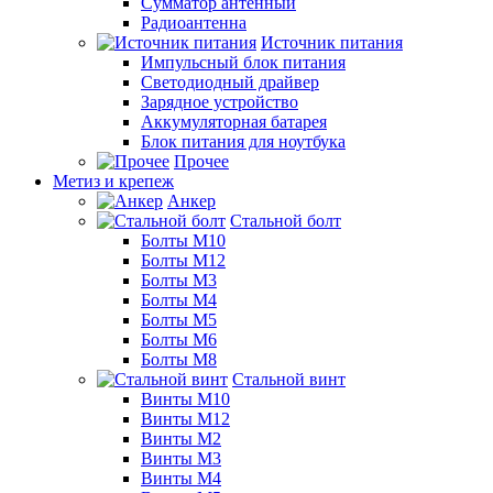
Сумматор антенный
Радиоантенна
Источник питания
Импульсный блок питания
Светодиодный драйвер
Зарядное устройство
Аккумуляторная батарея
Блок питания для ноутбука
Прочее
Метиз и крепеж
Анкер
Стальной болт
Болты М10
Болты М12
Болты М3
Болты М4
Болты М5
Болты М6
Болты М8
Стальной винт
Винты М10
Винты М12
Винты М2
Винты М3
Винты М4