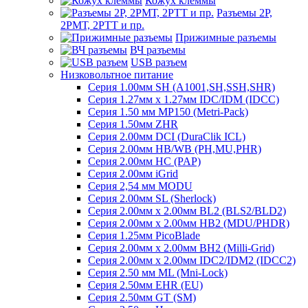
Кожух клеммы
Разъемы 2Р,
2РМТ, 2РТТ и пр.
Прижимные разъемы
ВЧ разъемы
USB разъем
Низковольтное питание
Серия 1.00мм SH (A1001,SH,SSH,SHR)
Серия 1.27мм x 1.27мм IDC/IDM (IDCC)
Серия 1.50 мм MP150 (Metri-Pack)
Серия 1.50мм ZHR
Серия 2.00мм DCI (DuraClik ICL)
Серия 2.00мм HB/WB (PH,MU,PHR)
Серия 2.00мм HC (PAP)
Серия 2.00мм iGrid
Серия 2,54 мм MODU
Серия 2.00мм SL (Sherlock)
Серия 2.00мм x 2.00мм BL2 (BLS2/BLD2)
Серия 2.00мм x 2.00мм HB2 (MDU/PHDR)
Серия 1.25мм PicoBlade
Серия 2.00мм х 2.00мм BH2 (Milli-Grid)
Серия 2.00мм х 2.00мм IDC2/IDM2 (IDCC2)
Серия 2.50 мм ML (Mni-Lock)
Серия 2.50мм EHR (EU)
Серия 2.50мм GT (SM)