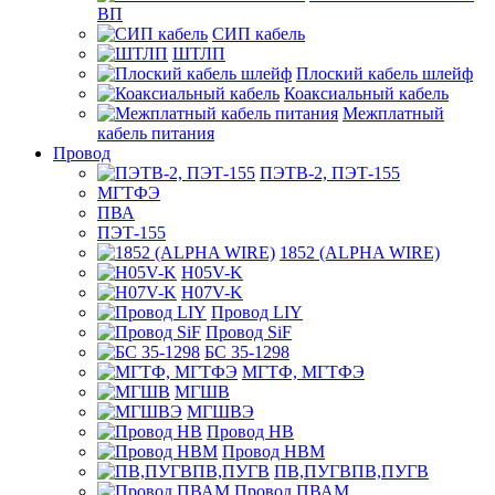
ВП
СИП кабель
ШТЛП
Плоский кабель шлейф
Коаксиальный кабель
Межплатный
кабель питания
Провод
ПЭТВ-2, ПЭТ-155
МГТФЭ
ПВА
ПЭТ-155
1852 (ALPHA WIRE)
H05V-K
H07V-K
Провод LIY
Провод SiF
БС 35-1298
МГТФ, МГТФЭ
МГШВ
МГШВЭ
Провод НВ
Провод НВМ
ПВ,ПУГВПВ,ПУГВ
Провод ПВАМ