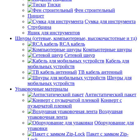
Тиски
Фен строительный
Пинцет
Сумка для инструмента
Струбцина
Ящик для инструментов
Шнуры (сетевые, компьютерные, высокочастотные и тд)
RCA кабель
Компьютерные шнуры
Сетевой шнур
Кабель для
мобильных устройств
ТВ кабель антенный
Шнуры для
мобильных устройств
Упаковочные материалы
Антистатический пакет
Конверт с
пузырчатой пленкой
Воздушная
упаковочная лента
Оборудование для
упаковки
Пакет с замком Zip-
Lock