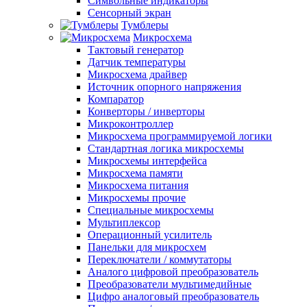
Символьные индикаторы
Сенсорный экран
Тумблеры
Микросхема
Тактовый генератор
Датчик температуры
Микросхема драйвер
Источник опорного напряжения
Компаратор
Конверторы / инверторы
Микроконтроллер
Микросхема программируемой логики
Стандартная логика микросхемы
Микросхемы интерфейса
Микросхема памяти
Микросхема питания
Микросхемы прочие
Специальные микросхемы
Мультиплексор
Операционный усилитель
Панельки для микросхем
Переключатели / коммутаторы
Аналого цифровой преобразователь
Преобразователи мультимедийные
Цифро аналоговый преобразователь