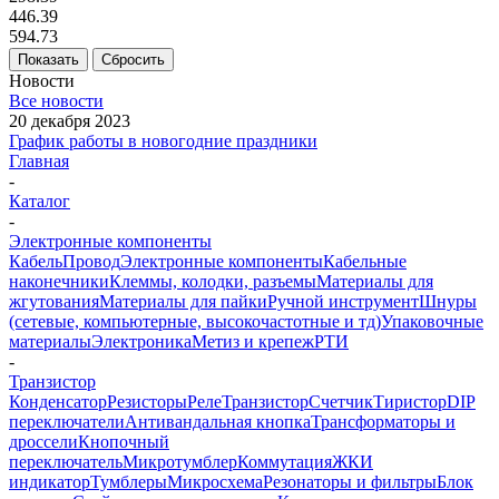
446.39
594.73
Показать
Сбросить
Новости
Все новости
20 декабря 2023
График работы в новогодние праздники
Главная
-
Каталог
-
Электронные компоненты
Кабель
Провод
Электронные компоненты
Кабельные
наконечники
Клеммы, колодки, разъемы
Материалы для
жгутования
Материалы для пайки
Ручной инструмент
Шнуры
(сетевые, компьютерные, высокочастотные и тд)
Упаковочные
материалы
Электроника
Метиз и крепеж
РТИ
-
Транзистор
Конденсатор
Резисторы
Реле
Транзистор
Счетчик
Тиристор
DIP
переключатели
Антивандальная кнопка
Трансформаторы и
дроссели
Кнопочный
переключатель
Микротумблер
Коммутация
ЖКИ
индикатор
Тумблеры
Микросхема
Резонаторы и фильтры
Блок