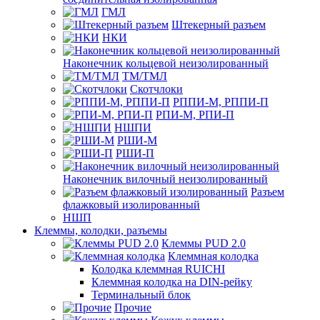
ГМЛ
Штекерный разъем
НКИ
Наконечник кольцевой неизолированный
ТМ/ТМЛ
Скотчлоки
РППИ-М, РППИ-П
РПИ-М, РПИ-П
НШПИ
РШИ-М
РШИ-П
Наконечник вилочный неизолированный
Разъем
флажковый изолированный
НШП
Клеммы, колодки, разъемы
Клеммы PUD 2.0
Клеммная колодка
Колодка клеммная RUICHI
Клеммная колодка на DIN-рейку
Терминальный блок
Прочие