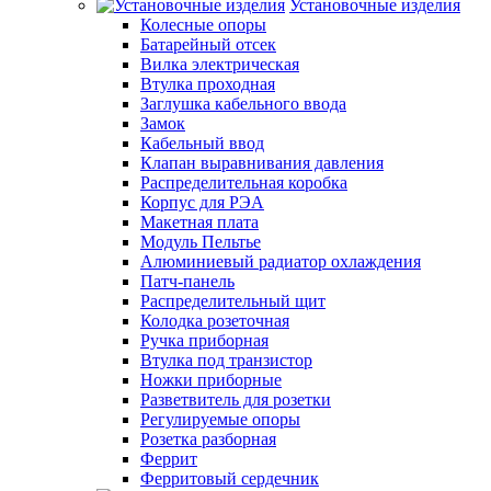
Установочные изделия
Колесные опоры
Батарейный отсек
Вилка электрическая
Втулка проходная
Заглушка кабельного ввода
Замок
Кабельный ввод
Клапан выравнивания давления
Распределительная коробка
Корпус для РЭА
Макетная плата
Модуль Пельтье
Алюминиевый радиатор охлаждения
Патч-панель
Распределительный щит
Колодка розеточная
Ручка приборная
Втулка под транзистор
Ножки приборные
Разветвитель для розетки
Регулируемые опоры
Розетка разборная
Феррит
Ферритовый сердечник