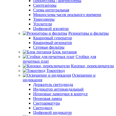
Процессоры / контроллеры
Синтезаторы
Схема интегральная
Микросхема часов реального времени
Трансиверы
Усилители
Цифровой изолятор
Резонаторы и фильтры
Кварцевый генератор
Кварцевый резонатор
Сетевые фильтры
Блок питания
Стойки для
печатных плат
Кнопки, переключатели
Токоотвод
Освещение и
индикация
Держатель светодиода
Индикатор антивандальный
Неоновые лампочки в корпусе
Неоновая лампа
Светоарматура
Светодиод
Цифровой индикатор