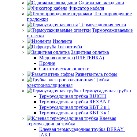
Сдвижные вкладыши
Фиксатор кабеля
Теплопроводящие
подложки
Термоусадочная лента
Термоусаживаемые
оплетки
Изолента
Гофротруба
Защитная оплетка
Медная оплетка (ПЛЕТЕНКА)
Прочие
Синтетические оплетки
Разветвитель гофры
Трубка
электроизоляционная
Термоусадочная трубка
Термоусадочная трубка RUICHI
Термоусадочная трубка REXANT
Термоусадочная трубка КВТ 2 к 1
Термоусадочная трубка КВТ 3 к 1
Клеевая
термоусадочная трубка
Клеевая термоусадочная трубка DERAY-
IAKT