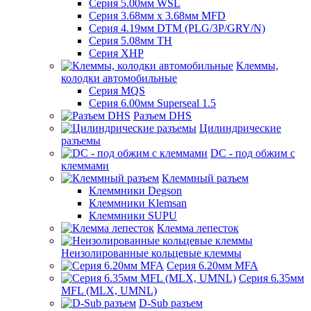
Серия 5.00мм WSL
Серия 3.68мм х 3.68мм MFD
Серия 4.19мм DTM (PLG/3P/GRY/N)
Серия 5.08мм TH
Серия XHP
Клеммы,
колодки автомобильные
Серия MQS
Серия 6.00мм Superseal 1.5
Разъем DHS
Цилиндрические
разъемы
DC - под обжим с
клеммами
Клеммный разъем
Клеммники Degson
Клеммники Klemsan
Клеммники SUPU
Клемма лепесток
Неизолированные кольцевые клеммы
Серия 6.20мм MFA
Серия 6.35мм
MFL (MLX, UMNL)
D-Sub разъем