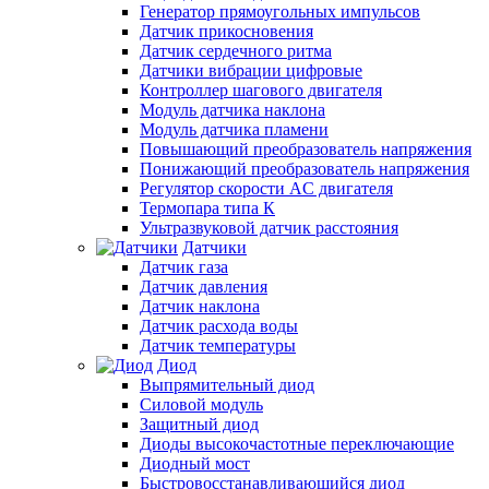
Генератор прямоугольных импульсов
Датчик прикосновения
Датчик сердечного ритма
Датчики вибрации цифровые
Контроллер шагового двигателя
Модуль датчика наклона
Модуль датчика пламени
Повышающий преобразователь напряжения
Понижающий преобразователь напряжения
Регулятор скорости AC двигателя
Термопара типа К
Ультразвуковой датчик расстояния
Датчики
Датчик газа
Датчик давления
Датчик наклона
Датчик расхода воды
Датчик температуры
Диод
Выпрямительный диод
Силовой модуль
Защитный диод
Диоды высокочастотные переключающие
Диодный мост
Быстровосстанавливающийся диод