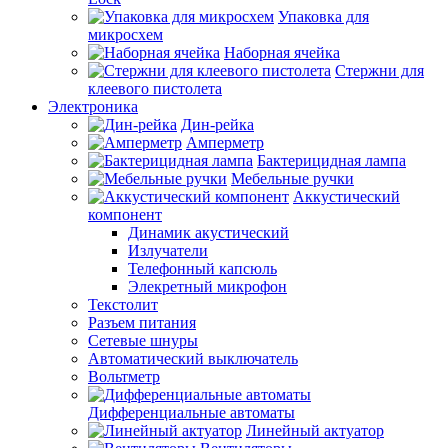
Упаковка для
микросхем
Наборная ячейка
Стержни для
клеевого пистолета
Электроника
Дин-рейка
Амперметр
Бактерицидная лампа
Мебельные ручки
Аккустический
компонент
Динамик акустический
Излучатели
Телефонный капсюль
Элекретный микрофон
Текстолит
Разъем питания
Сетевые шнуры
Автоматический выключатель
Вольтметр
Дифференциальные автоматы
Линейный актуатор