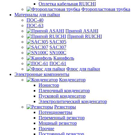
Оплетка кабельная RUICHI
Фторопластовая трубка
Материалы для пайки
ПОС-40
ПОС-63
Припой ASAHI
Припой RUICHI
SAC305
SAC307
SN100C
Канифоль
ПОС-61
Флюс для пайки
Электронные компоненты
Конденсатор
Ионистор
Пленочный конденсатор
Пусковой конденсатор
Электролитический конденсатор
Резисторы
Потенциометры
Переменный резистор
Мощный резистор
Прочие
Постоянный резистор