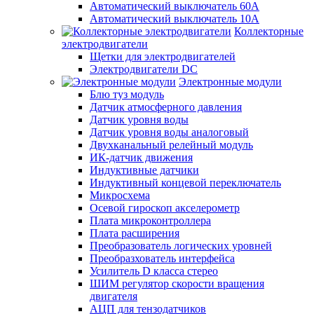
Автоматический выключатель 60А
Автоматический выключатель 10А
Коллекторные
электродвигатели
Щетки для электродвигателей
Электродвигатели DC
Электронные модули
Блю туз модуль
Датчик атмосферного давления
Датчик уровня воды
Датчик уровня воды аналоговый
Двухканальный релейный модуль
ИК-датчик движения
Индуктивные датчики
Индуктивный концевой переключатель
Микросхема
Осевой гироскоп акселерометр
Плата микроконтроллера
Плата расширения
Преобразователь логических уровней
Преобразхователь интерфейса
Усилитель D класса стерео
ШИМ регулятор скорости вращения
двигателя
АЦП для тензодатчиков