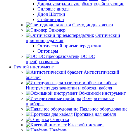
Диоды ультра- и супербыстродействующие
Силовые диоды
Диод Шоттки
Стабилитрон
Светодиодная лента
Энкодер
Оптический
приемопередатчик
Оптический приемопередатчик
Оптопары
DC DC
преобразователь
Ручной инструмент
Антистатический
браслет
Инструмент для зачистки и обрезки кабеля
Обжимной инструмент
Измерительные
приборы
Паяльное оборудование
Протяжка для кабеля
Отвертка
Клеевой пистолет
Надфиль