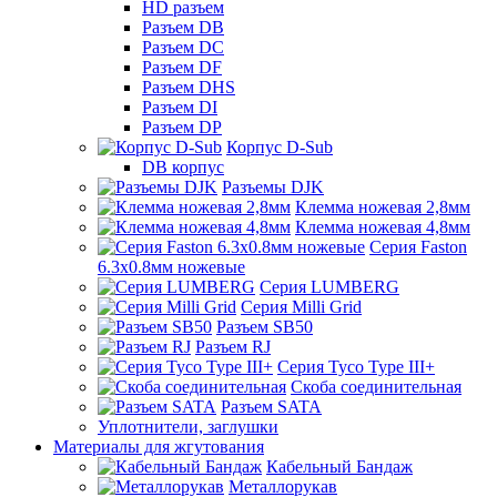
HD разъем
Разъем DB
Разъем DC
Разъем DF
Разъем DHS
Разъем DI
Разъем DP
Корпус D-Sub
DB корпус
Разъемы DJK
Клемма ножевая 2,8мм
Клемма ножевая 4,8мм
Серия Faston
6.3х0.8мм ножевые
Серия LUMBERG
Серия Milli Grid
Разъем SB50
Разъем RJ
Серия Tyco Type III+
Скоба соединительная
Разъем SATA
Уплотнители, заглушки
Материалы для жгутования
Кабельный Бандаж
Металлорукав