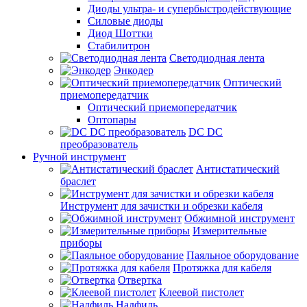
Диоды ультра- и супербыстродействующие
Силовые диоды
Диод Шоттки
Стабилитрон
Светодиодная лента
Энкодер
Оптический
приемопередатчик
Оптический приемопередатчик
Оптопары
DC DC
преобразователь
Ручной инструмент
Антистатический
браслет
Инструмент для зачистки и обрезки кабеля
Обжимной инструмент
Измерительные
приборы
Паяльное оборудование
Протяжка для кабеля
Отвертка
Клеевой пистолет
Надфиль