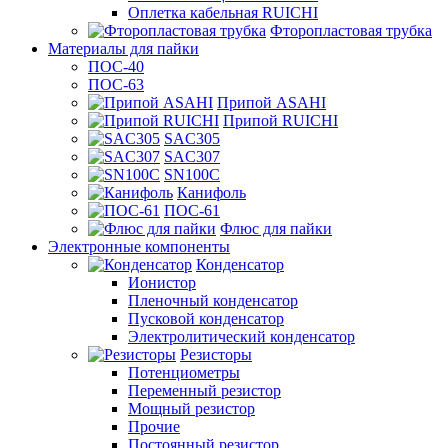
Оплетка кабельная RUICHI
Фторопластовая трубка
Материалы для пайки
ПОС-40
ПОС-63
Припой ASAHI
Припой RUICHI
SAC305
SAC307
SN100C
Канифоль
ПОС-61
Флюс для пайки
Электронные компоненты
Конденсатор
Ионистор
Пленочный конденсатор
Пусковой конденсатор
Электролитический конденсатор
Резисторы
Потенциометры
Переменный резистор
Мощный резистор
Прочие
Постоянный резистор