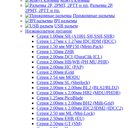
Кожух клеммы
Разъемы 2Р,
2РМТ, 2РТТ и пр.
Прижимные разъемы
ВЧ разъемы
USB разъем
Низковольтное питание
Серия 1.00мм SH (A1001,SH,SSH,SHR)
Серия 1.27мм x 1.27мм IDC/IDM (IDCC)
Серия 1.50 мм MP150 (Metri-Pack)
Серия 1.50мм ZHR
Серия 2.00мм DCI (DuraClik ICL)
Серия 2.00мм HB/WB (PH,MU,PHR)
Серия 2.00мм HC (PAP)
Серия 2.00мм iGrid
Серия 2,54 мм MODU
Серия 2.00мм SL (Sherlock)
Серия 2.00мм x 2.00мм BL2 (BLS2/BLD2)
Серия 2.00мм x 2.00мм HB2 (MDU/PHDR)
Серия 1.25мм PicoBlade
Серия 2.00мм х 2.00мм BH2 (Milli-Grid)
Серия 2.00мм х 2.00мм IDC2/IDM2 (IDCC2)
Серия 2.50 мм ML (Mni-Lock)
Серия 2.50мм EHR (EU)
Серия 2.50мм GT (SM)