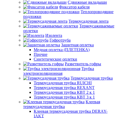
Сдвижные вкладыши
Фиксатор кабеля
Теплопроводящие
подложки
Термоусадочная лента
Термоусаживаемые
оплетки
Изолента
Гофротруба
Защитная оплетка
Медная оплетка (ПЛЕТЕНКА)
Прочие
Синтетические оплетки
Разветвитель гофры
Трубка
электроизоляционная
Термоусадочная трубка
Термоусадочная трубка RUICHI
Термоусадочная трубка REXANT
Термоусадочная трубка КВТ 2 к 1
Термоусадочная трубка КВТ 3 к 1
Клеевая
термоусадочная трубка
Клеевая термоусадочная трубка DERAY-
IAKT