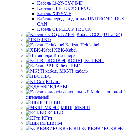
Кабель Li-2Y-CY-PIMF
Кабель ÖLFLEX® SERVO
Кабель X05VV-F
Кабель передачи данных UNITRONIC BUS
CAN
Кабель ÖLFLEX® TRUCK
Кабель CCC (UL 2464)
TKD
Кабель Helukabel
XBK-Kabel
Витая пара
КСПВГ, КСПВЭГ
Кабель ВВГ
МКУП кабель
ПВС
КПСнг
КДВЭВГ
Кабель силовой /
сигнальный
ШВВП
МКШ, МКЭШ
КСКВВ
КГтп
ШВПМ
КСКВЭВ / КСКВЭВ-