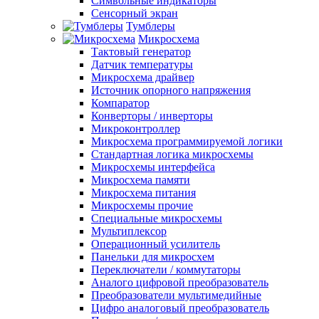
Символьные индикаторы
Сенсорный экран
Тумблеры
Микросхема
Тактовый генератор
Датчик температуры
Микросхема драйвер
Источник опорного напряжения
Компаратор
Конверторы / инверторы
Микроконтроллер
Микросхема программируемой логики
Стандартная логика микросхемы
Микросхемы интерфейса
Микросхема памяти
Микросхема питания
Микросхемы прочие
Специальные микросхемы
Мультиплексор
Операционный усилитель
Панельки для микросхем
Переключатели / коммутаторы
Аналого цифровой преобразователь
Преобразователи мультимедийные
Цифро аналоговый преобразователь