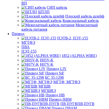
ВП
СИП кабель
ШТЛП
Плоский кабель шлейф
Коаксиальный кабель
Межплатный
кабель питания
Провод
ПЭТВ-2, ПЭТ-155
МГТФЭ
ПВА
ПЭТ-155
1852 (ALPHA WIRE)
H05V-K
H07V-K
Провод LIY
Провод SiF
БС 35-1298
МГТФ, МГТФЭ
МГШВ
МГШВЭ
Провод НВ
Провод НВМ
ПВ,ПУГВПВ,ПУГВ
Провод ПВАМ