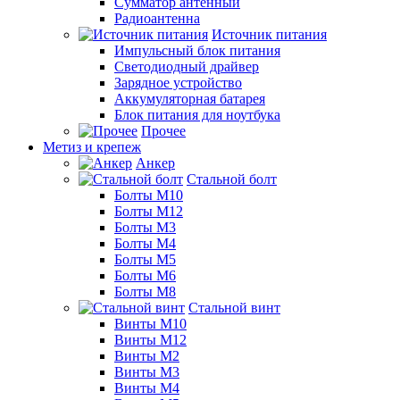
Сумматор антенный
Радиоантенна
Источник питания
Импульсный блок питания
Светодиодный драйвер
Зарядное устройство
Аккумуляторная батарея
Блок питания для ноутбука
Прочее
Метиз и крепеж
Анкер
Стальной болт
Болты М10
Болты М12
Болты М3
Болты М4
Болты М5
Болты М6
Болты М8
Стальной винт
Винты М10
Винты М12
Винты М2
Винты М3
Винты М4