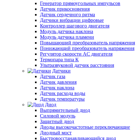
Генератор прямоугольных импульсов
Датчик прикосновения
Датчик сердечного ритма
Датчики вибрации цифровые
Контроллер шагового двигателя
Модуль датчика наклона
Модуль датчика пламени
Повышающий преобразователь напряжения
Понижающий преобразователь напряжения
Регулятор скорости AC двигателя
Термопара типа К
Ультразвуковой датчик расстояния
Датчики
Датчик газа
Датчик давления
Датчик наклона
Датчик расхода воды
Датчик температуры
Диод
Выпрямительный диод
Силовой модуль
Защитный диод
Диоды высокочастотные переключающие
Диодный мост
Быстровосстанавливающийся диод