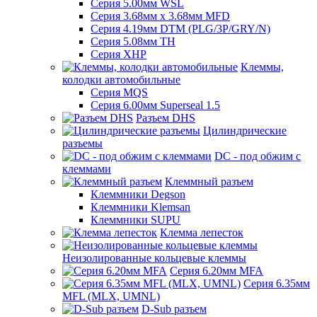
Серия 5.00мм WSL
Серия 3.68мм х 3.68мм MFD
Серия 4.19мм DTM (PLG/3P/GRY/N)
Серия 5.08мм TH
Серия XHP
Клеммы,
колодки автомобильные
Серия MQS
Серия 6.00мм Superseal 1.5
Разъем DHS
Цилиндрические
разъемы
DC - под обжим с
клеммами
Клеммный разъем
Клеммники Degson
Клеммники Klemsan
Клеммники SUPU
Клемма лепесток
Неизолированные кольцевые клеммы
Серия 6.20мм MFA
Серия 6.35мм
MFL (MLX, UMNL)
D-Sub разъем