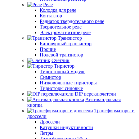
Реле
Колодка для реле
Контактор
Радиатор твердотельного реле
Твердотельное реле
Электромагнитное реле
Транзистор
Биполярный транзистор
Прочие
Полевой транзистор
Счетчик
Тиристор
Тиристорный модуль
Симистор
Низковольтные тиристоры
Тиристоры силовые
DIP переключатели
Антивандальная
кнопка
Трансформаторы и
дроссели
Дроссели
Катушки индуктивности
Латры
Трансформаторы 50гц