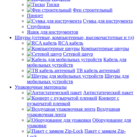
Тиски
Фен строительный
Пинцет
Сумка для инструмента
Струбцина
Ящик для инструментов
Шнуры (сетевые, компьютерные, высокочастотные и тд)
RCA кабель
Компьютерные шнуры
Сетевой шнур
Кабель для
мобильных устройств
ТВ кабель антенный
Шнуры для
мобильных устройств
Упаковочные материалы
Антистатический пакет
Конверт с
пузырчатой пленкой
Воздушная
упаковочная лента
Оборудование для
упаковки
Пакет с замком Zip-
Lock