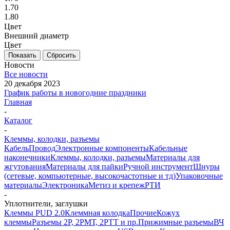
1.70
1.80
Цвет
Внешний диаметр
Цвет
Показать
Сбросить
Новости
Все новости
20 декабря 2023
График работы в новогодние праздники
Главная
-
Каталог
-
Клеммы, колодки, разъемы
Кабель
Провод
Электронные компоненты
Кабельные
наконечники
Клеммы, колодки, разъемы
Материалы для
жгутования
Материалы для пайки
Ручной инструмент
Шнуры
(сетевые, компьютерные, высокочастотные и тд)
Упаковочные
материалы
Электроника
Метиз и крепеж
РТИ
-
Уплотнители, заглушки
Клеммы PUD 2.0
Клеммная колодка
Прочие
Кожух
клеммы
Разъемы 2Р, 2РМТ, 2РТТ и пр.
Прижимные разъемы
ВЧ