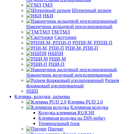
ГМЛ
Штекерный разъем
НКИ
Наконечник кольцевой неизолированный
ТМ/ТМЛ
Скотчлоки
РППИ-М, РППИ-П
РПИ-М, РПИ-П
НШПИ
РШИ-М
РШИ-П
Наконечник вилочный неизолированный
Разъем
флажковый изолированный
НШП
Клеммы, колодки, разъемы
Клеммы PUD 2.0
Клеммная колодка
Колодка клеммная RUICHI
Клеммная колодка на DIN-рейку
Терминальный блок
Прочие