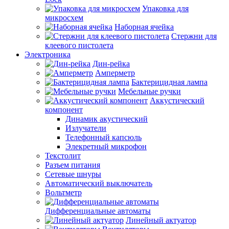
Упаковка для
микросхем
Наборная ячейка
Стержни для
клеевого пистолета
Электроника
Дин-рейка
Амперметр
Бактерицидная лампа
Мебельные ручки
Аккустический
компонент
Динамик акустический
Излучатели
Телефонный капсюль
Элекретный микрофон
Текстолит
Разъем питания
Сетевые шнуры
Автоматический выключатель
Вольтметр
Дифференциальные автоматы
Линейный актуатор