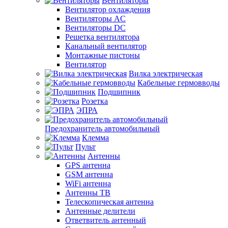
Вентиляторы
Вентилятор охлаждения
Вентиляторы AC
Вентиляторы DC
Решетка вентилятора
Канальный вентилятор
Монтажные пистоны
Вентилятор
Вилка электрическая
Кабельные гермовводы
Подшипник
Розетка
ЭПРА
Предохранитель автомобильный
Клемма
Пульт
Антенны
GPS антенна
GSM антенна
WiFi антенна
Антенны ТВ
Телескопическая антенна
Антенные делители
Ответвитель антенный