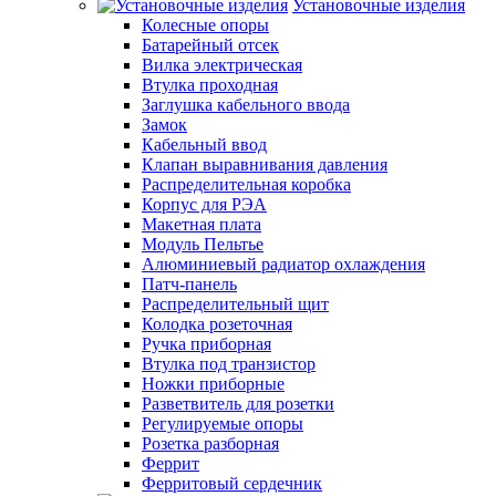
Установочные изделия
Колесные опоры
Батарейный отсек
Вилка электрическая
Втулка проходная
Заглушка кабельного ввода
Замок
Кабельный ввод
Клапан выравнивания давления
Распределительная коробка
Корпус для РЭА
Макетная плата
Модуль Пельтье
Алюминиевый радиатор охлаждения
Патч-панель
Распределительный щит
Колодка розеточная
Ручка приборная
Втулка под транзистор
Ножки приборные
Разветвитель для розетки
Регулируемые опоры
Розетка разборная
Феррит
Ферритовый сердечник