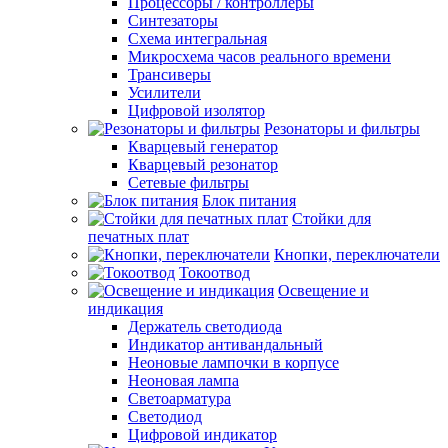
Процессоры / контроллеры
Синтезаторы
Схема интегральная
Микросхема часов реального времени
Трансиверы
Усилители
Цифровой изолятор
Резонаторы и фильтры
Кварцевый генератор
Кварцевый резонатор
Сетевые фильтры
Блок питания
Стойки для
печатных плат
Кнопки, переключатели
Токоотвод
Освещение и
индикация
Держатель светодиода
Индикатор антивандальный
Неоновые лампочки в корпусе
Неоновая лампа
Светоарматура
Светодиод
Цифровой индикатор