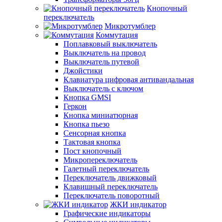
Кнопочный
переключатель
Микротумблер
Коммутация
Поплавковый выключатель
Выключатель на провод
Выключатель путевой
Джойстики
Клавиатура цифровая антивандальная
Выключатель с ключом
Кнопка GMSI
Геркон
Кнопка миниатюрная
Кнопка пьезо
Сенсорная кнопка
Тактовая кнопка
Пост кнопочный
Микропереключатель
Галетный переключатель
Переключатель движковый
Клавишный переключатель
Переключатель поворотный
ЖКИ индикатор
Графические индикаторы