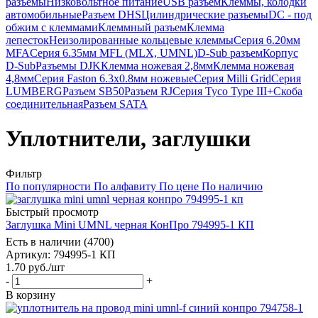
разъемы
Низковольтное питание
USB разъем
Клеммы, колодки
автомобильные
Разъем DHS
Цилиндрические разъемы
DC - под
обжим с клеммами
Клеммный разъем
Клемма
лепесток
Неизолированные кольцевые клеммы
Серия 6.20мм
MFA
Серия 6.35мм MFL (MLX, UMNL)
D-Sub разъем
Корпус
D-Sub
Разъемы DJK
Клемма ножевая 2,8мм
Клемма ножевая
4,8мм
Серия Faston 6.3х0.8мм ножевые
Серия Milli Grid
Серия
LUMBERG
Разъем SB50
Разъем RJ
Серия Tyco Type III+
Скоба
соединительная
Разъем SATA
Уплотнители, заглушки
Фильтр
По популярности
По алфавиту
По цене
По наличию
Быстрый просмотр
Заглушка Mini UMNL черная КонПро 794995-1 КП
Есть в наличии (4700)
Артикул
: 794995-1 КП
1.70
руб.
/шт
-
+
В корзину