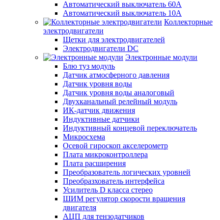
Автоматический выключатель 60А
Автоматический выключатель 10А
Коллекторные
электродвигатели
Щетки для электродвигателей
Электродвигатели DC
Электронные модули
Блю туз модуль
Датчик атмосферного давления
Датчик уровня воды
Датчик уровня воды аналоговый
Двухканальный релейный модуль
ИК-датчик движения
Индуктивные датчики
Индуктивный концевой переключатель
Микросхема
Осевой гироскоп акселерометр
Плата микроконтроллера
Плата расширения
Преобразователь логических уровней
Преобразхователь интерфейса
Усилитель D класса стерео
ШИМ регулятор скорости вращения
двигателя
АЦП для тензодатчиков