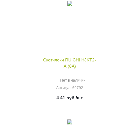
Скотчлоки RUICHI HJKT2-
A (8A)
Нет в наличии
Артикул
: 69792
4.41
руб.
/шт