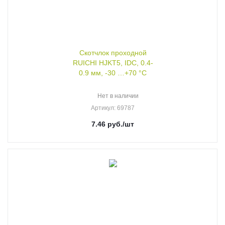
Скотчлок проходной
RUICHI HJKT5, IDC, 0.4-
0.9 мм, -30 …+70 °С
Нет в наличии
Артикул
: 69787
7.46
руб.
/шт