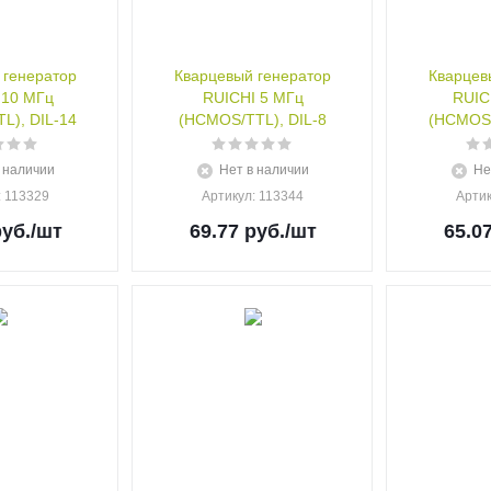
 генератор
Кварцевый генератор
Кварцев
 10 МГц
RUICHI 5 МГц
RUIC
L), DIL-14
(HCMOS/TTL), DIL-8
(HCMOS/
 наличии
Нет в наличии
Не
: 113329
Артикул
: 113344
Арти
уб.
/шт
69.77
руб.
/шт
65.0