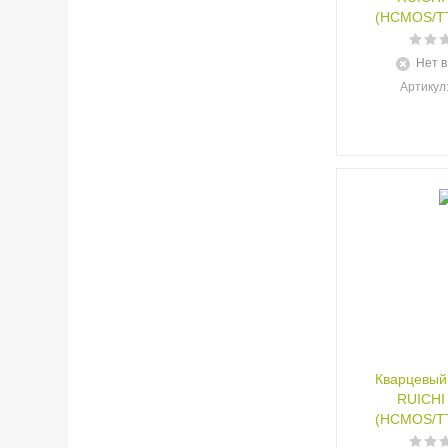
(HCMOS/TT
Нет в
Артикул
Кварцевый
RUICHI
(HCMOS/TT