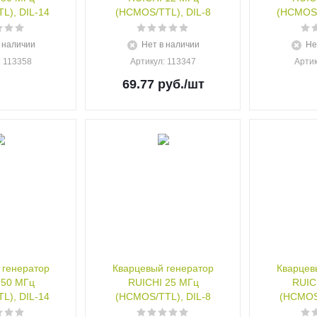
L), DIL-14
(HCMOS/TTL), DIL-8
(HCMOS/
 наличии
Нет в наличии
Не
: 113358
Артикул
: 113347
Арти
69.77
руб.
/шт
 генератор
Кварцевый генератор
Кварцев
 50 МГц
RUICHI 25 МГц
RUIC
L), DIL-14
(HCMOS/TTL), DIL-8
(HCMOS/