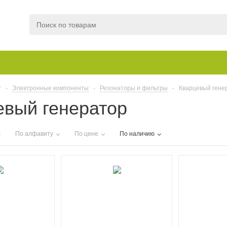
г
-
Электронные компоненты
-
Резонаторы и фильтры
-
Кварцевый гене
евый генератор
По алфавиту
По цене
По наличию