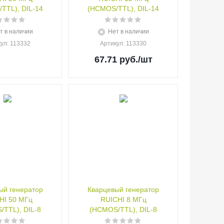
TTL), DIL-14
(HCMOS/TTL), DIL-14
т в наличии
Нет в наличии
кул
: 113332
Артикул
: 113330
67.71
руб.
/шт
ый генератор
Кварцевый генератор
HI 50 МГц
RUICHI 8 МГц
TTL), DIL-8
(HCMOS/TTL), DIL-8