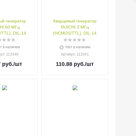
ый генератор
Кварцевый генератор
HI 60 МГц
RUICHI 2 МГц
TTL), DIL-14
(HCMOS/TTL), DIL-14
т в наличии
Нет в наличии
кул
: 113340
Артикул
: 113341
7
руб.
/шт
110.88
руб.
/шт