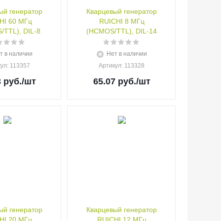
ый генератор
Кварцевый генератор
HI 60 МГц
RUICHI 8 МГц
TTL), DIL-8
(HCMOS/TTL), DIL-14
т в наличии
Нет в наличии
кул
: 113357
Артикул
: 113328
3
руб.
/шт
65.07
руб.
/шт
ый генератор
Кварцевый генератор
HI 20 МГц
RUICHI 12 МГц