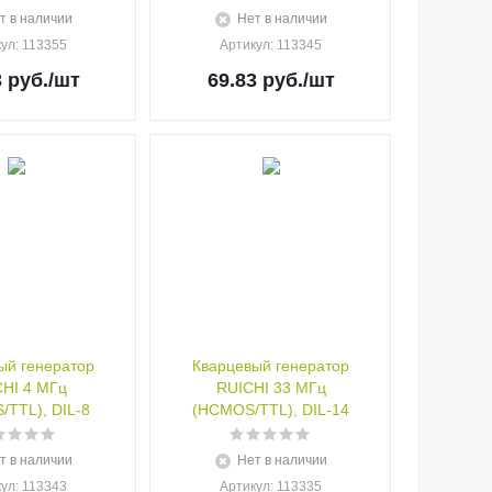
т в наличии
Нет в наличии
кул
: 113355
Артикул
: 113345
3
руб.
/шт
69.83
руб.
/шт
ый генератор
Кварцевый генератор
HI 4 МГц
RUICHI 33 МГц
TTL), DIL-8
(HCMOS/TTL), DIL-14
т в наличии
Нет в наличии
кул
: 113343
Артикул
: 113335