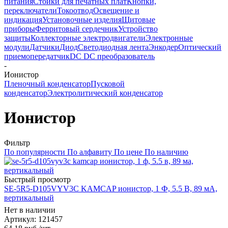
питания
Стойки для печатных плат
Кнопки,
переключатели
Токоотвод
Освещение и
индикация
Установочные изделия
Щитовые
приборы
Ферритовый сердечник
Устройство
защиты
Коллекторные электродвигатели
Электронные
модули
Датчики
Диод
Светодиодная лента
Энкодер
Оптический
приемопередатчик
DC DC преобразователь
-
Ионистор
Пленочный конденсатор
Пусковой
конденсатор
Электролитический конденсатор
Ионистор
Фильтр
По популярности
По алфавиту
По цене
По наличию
Быстрый просмотр
SE-5R5-D105VYV3C KAMCAP ионистор, 1 Ф, 5.5 В, 89 мА,
вертикальный
Нет в наличии
Артикул
: 121457