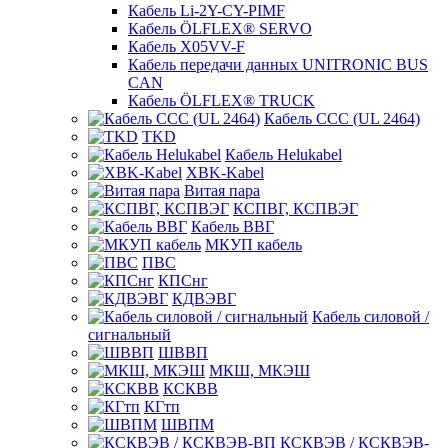
Кабель Li-2Y-CY-PIMF
Кабель ÖLFLEX® SERVO
Кабель X05VV-F
Кабель передачи данных UNITRONIC BUS
CAN
Кабель ÖLFLEX® TRUCK
Кабель CCC (UL 2464)
TKD
Кабель Helukabel
XBK-Kabel
Витая пара
КСПВГ, КСПВЭГ
Кабель ВВГ
МКУП кабель
ПВС
КПСнг
КДВЭВГ
Кабель силовой /
сигнальный
ШВВП
МКШ, МКЭШ
КСКВВ
КГтп
ШВПМ
КСКВЭВ / КСКВЭВ-