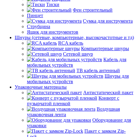
Тиски
Фен строительный
Пинцет
Сумка для инструмента
Струбцина
Ящик для инструментов
Шнуры (сетевые, компьютерные, высокочастотные и тд)
RCA кабель
Компьютерные шнуры
Сетевой шнур
Кабель для
мобильных устройств
ТВ кабель антенный
Шнуры для
мобильных устройств
Упаковочные материалы
Антистатический пакет
Конверт с
пузырчатой пленкой
Воздушная
упаковочная лента
Оборудование для
упаковки
Пакет с замком Zip-
Lock