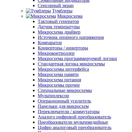
Символьные индикаторы
Сенсорный экран
Тумблеры
Микросхема
Тактовый генератор
Датчик температуры
Микросхема драйвер
Источник опорного напряжения
Компаратор
Конверторы / инверторы
Микроконтроллер
Микросхема программируемой логики
Стандартная логика микросхемы
Микросхемы интерфейса
Микросхема памяти
Микросхема питания
Микросхемы прочие
Специальные микросхемы
Мультиплексор
Операционный усилитель
Панельки для микросхем
Переключатели / коммутаторы
Аналого цифровой преобразователь
Преобразователи мультимедийные
Цифро аналоговый преобразователь