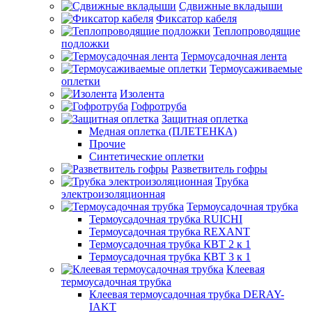
Сдвижные вкладыши
Фиксатор кабеля
Теплопроводящие
подложки
Термоусадочная лента
Термоусаживаемые
оплетки
Изолента
Гофротруба
Защитная оплетка
Медная оплетка (ПЛЕТЕНКА)
Прочие
Синтетические оплетки
Разветвитель гофры
Трубка
электроизоляционная
Термоусадочная трубка
Термоусадочная трубка RUICHI
Термоусадочная трубка REXANT
Термоусадочная трубка КВТ 2 к 1
Термоусадочная трубка КВТ 3 к 1
Клеевая
термоусадочная трубка
Клеевая термоусадочная трубка DERAY-
IAKT