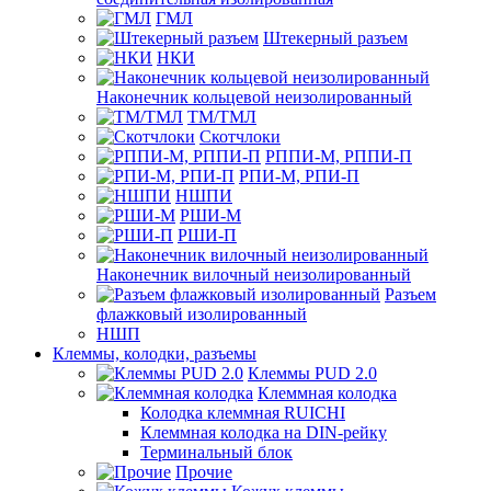
ГМЛ
Штекерный разъем
НКИ
Наконечник кольцевой неизолированный
ТМ/ТМЛ
Скотчлоки
РППИ-М, РППИ-П
РПИ-М, РПИ-П
НШПИ
РШИ-М
РШИ-П
Наконечник вилочный неизолированный
Разъем
флажковый изолированный
НШП
Клеммы, колодки, разъемы
Клеммы PUD 2.0
Клеммная колодка
Колодка клеммная RUICHI
Клеммная колодка на DIN-рейку
Терминальный блок
Прочие