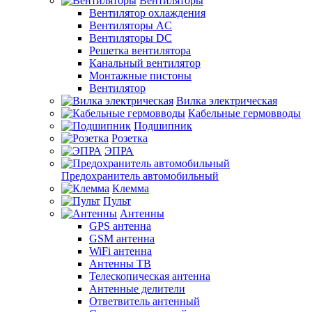
Вентиляторы
Вентилятор охлаждения
Вентиляторы AC
Вентиляторы DC
Решетка вентилятора
Канальный вентилятор
Монтажные пистоны
Вентилятор
Вилка электрическая
Кабельные гермовводы
Подшипник
Розетка
ЭПРА
Предохранитель автомобильный
Клемма
Пульт
Антенны
GPS антенна
GSM антенна
WiFi антенна
Антенны ТВ
Телескопическая антенна
Антенные делители
Ответвитель антенный