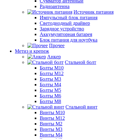
Сумматор антенный
Радиоантенна
Источник питания
Импульсный блок питания
Светодиодный драйвер
Зарядное устройство
Аккумуляторная батарея
Блок питания для ноутбука
Прочее
Метиз и крепеж
Анкер
Стальной болт
Болты М10
Болты М12
Болты М3
Болты М4
Болты М5
Болты М6
Болты М8
Стальной винт
Винты М10
Винты М12
Винты М2
Винты М3
Винты М4