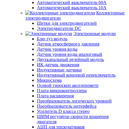
Автоматический выключатель 60А
Автоматический выключатель 10А
Коллекторные
электродвигатели
Щетки для электродвигателей
Электродвигатели DC
Электронные модули
Блю туз модуль
Датчик атмосферного давления
Датчик уровня воды
Датчик уровня воды аналоговый
Двухканальный релейный модуль
ИК-датчик движения
Индуктивные датчики
Индуктивный концевой переключатель
Микросхема
Осевой гироскоп акселерометр
Плата микроконтроллера
Плата расширения
Преобразователь логических уровней
Преобразхователь интерфейса
Усилитель D класса стерео
ШИМ регулятор скорости вращения
двигателя
АЦП для тензодатчиков