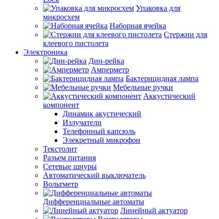
Упаковка для
микросхем
Наборная ячейка
Стержни для
клеевого пистолета
Электроника
Дин-рейка
Амперметр
Бактерицидная лампа
Мебельные ручки
Аккустический
компонент
Динамик акустический
Излучатели
Телефонный капсюль
Элекретный микрофон
Текстолит
Разъем питания
Сетевые шнуры
Автоматический выключатель
Вольтметр
Дифференциальные автоматы
Линейный актуатор