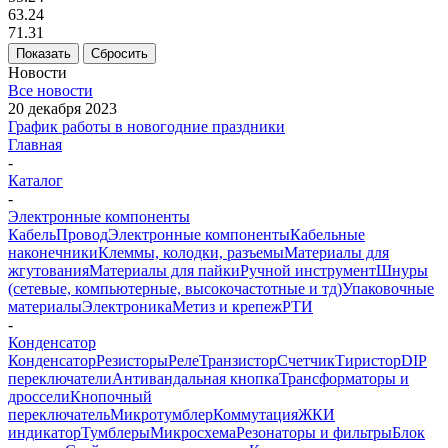
63.24
71.31
Показать
Сбросить
Новости
Все новости
20 декабря 2023
График работы в новогодние праздники
Главная
-
Каталог
-
Электронные компоненты
Кабель
Провод
Электронные компоненты
Кабельные
наконечники
Клеммы, колодки, разъемы
Материалы для
жгутования
Материалы для пайки
Ручной инструмент
Шнуры
(сетевые, компьютерные, высокочастотные и тд)
Упаковочные
материалы
Электроника
Метиз и крепеж
РТИ
-
Конденсатор
Конденсатор
Резисторы
Реле
Транзистор
Счетчик
Тиристор
DIP
переключатели
Антивандальная кнопка
Трансформаторы и
дроссели
Кнопочный
переключатель
Микротумблер
Коммутация
ЖКИ
индикатор
Тумблеры
Микросхема
Резонаторы и фильтры
Блок