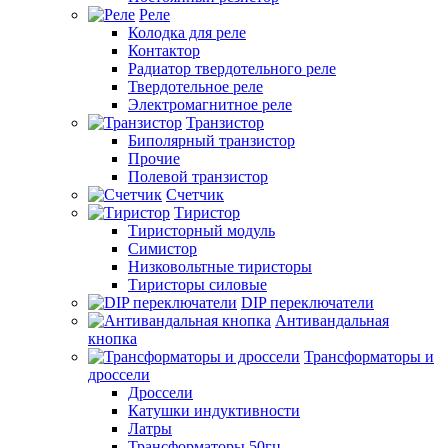
Реле
Колодка для реле
Контактор
Радиатор твердотельного реле
Твердотельное реле
Электромагнитное реле
Транзистор
Биполярный транзистор
Прочие
Полевой транзистор
Счетчик
Тиристор
Тиристорный модуль
Симистор
Низковольтные тиристоры
Тиристоры силовые
DIP переключатели
Антивандальная
кнопка
Трансформаторы и
дроссели
Дроссели
Катушки индуктивности
Латры
Трансформаторы 50гц