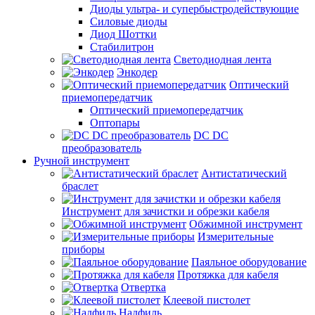
Диоды ультра- и супербыстродействующие
Силовые диоды
Диод Шоттки
Стабилитрон
Светодиодная лента
Энкодер
Оптический
приемопередатчик
Оптический приемопередатчик
Оптопары
DC DC
преобразователь
Ручной инструмент
Антистатический
браслет
Инструмент для зачистки и обрезки кабеля
Обжимной инструмент
Измерительные
приборы
Паяльное оборудование
Протяжка для кабеля
Отвертка
Клеевой пистолет
Надфиль