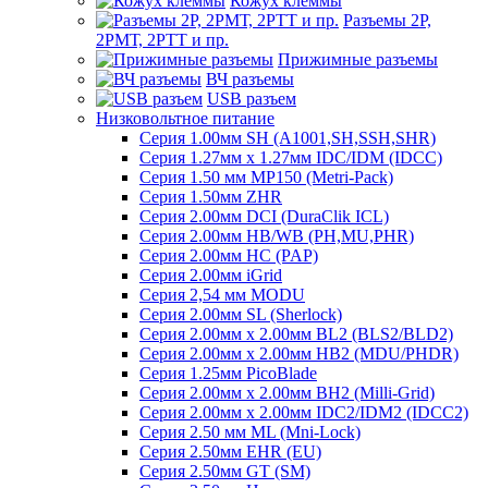
Кожух клеммы
Разъемы 2Р,
2РМТ, 2РТТ и пр.
Прижимные разъемы
ВЧ разъемы
USB разъем
Низковольтное питание
Серия 1.00мм SH (A1001,SH,SSH,SHR)
Серия 1.27мм x 1.27мм IDC/IDM (IDCC)
Серия 1.50 мм MP150 (Metri-Pack)
Серия 1.50мм ZHR
Серия 2.00мм DCI (DuraClik ICL)
Серия 2.00мм HB/WB (PH,MU,PHR)
Серия 2.00мм HC (PAP)
Серия 2.00мм iGrid
Серия 2,54 мм MODU
Серия 2.00мм SL (Sherlock)
Серия 2.00мм x 2.00мм BL2 (BLS2/BLD2)
Серия 2.00мм x 2.00мм HB2 (MDU/PHDR)
Серия 1.25мм PicoBlade
Серия 2.00мм х 2.00мм BH2 (Milli-Grid)
Серия 2.00мм х 2.00мм IDC2/IDM2 (IDCC2)
Серия 2.50 мм ML (Mni-Lock)
Серия 2.50мм EHR (EU)
Серия 2.50мм GT (SM)