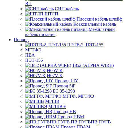
ВП
СИП кабель
ШТЛП
Плоский кабель шлейф
Коаксиальный кабель
Межплатный
кабель питания
Провод
ПЭТВ-2, ПЭТ-155
МГТФЭ
ПВА
ПЭТ-155
1852 (ALPHA WIRE)
H05V-K
H07V-K
Провод LIY
Провод SiF
БС 35-1298
МГТФ, МГТФЭ
МГШВ
МГШВЭ
Провод НВ
Провод НВМ
ПВ,ПУГВПВ,ПУГВ
Провод ПВАМ