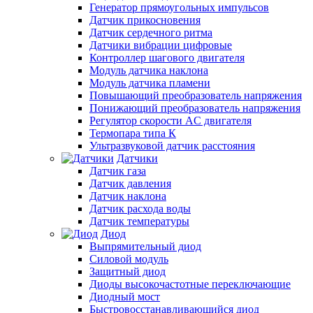
Генератор прямоугольных импульсов
Датчик прикосновения
Датчик сердечного ритма
Датчики вибрации цифровые
Контроллер шагового двигателя
Модуль датчика наклона
Модуль датчика пламени
Повышающий преобразователь напряжения
Понижающий преобразователь напряжения
Регулятор скорости AC двигателя
Термопара типа К
Ультразвуковой датчик расстояния
Датчики
Датчик газа
Датчик давления
Датчик наклона
Датчик расхода воды
Датчик температуры
Диод
Выпрямительный диод
Силовой модуль
Защитный диод
Диоды высокочастотные переключающие
Диодный мост
Быстровосстанавливающийся диод