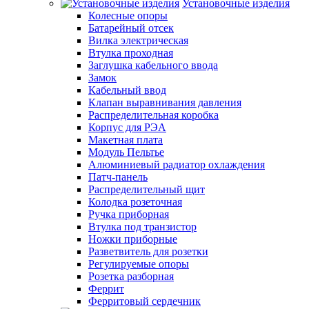
Установочные изделия
Колесные опоры
Батарейный отсек
Вилка электрическая
Втулка проходная
Заглушка кабельного ввода
Замок
Кабельный ввод
Клапан выравнивания давления
Распределительная коробка
Корпус для РЭА
Макетная плата
Модуль Пельтье
Алюминиевый радиатор охлаждения
Патч-панель
Распределительный щит
Колодка розеточная
Ручка приборная
Втулка под транзистор
Ножки приборные
Разветвитель для розетки
Регулируемые опоры
Розетка разборная
Феррит
Ферритовый сердечник