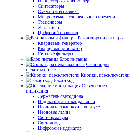
Процессоры / контроллеры
Синтезаторы
Схема интегральная
Микросхема часов реального времени
Трансиверы
Усилители
Цифровой изолятор
Резонаторы и фильтры
Кварцевый генератор
Кварцевый резонатор
Сетевые фильтры
Блок питания
Стойки для
печатных плат
Кнопки, переключатели
Токоотвод
Освещение и
индикация
Держатель светодиода
Индикатор антивандальный
Неоновые лампочки в корпусе
Неоновая лампа
Светоарматура
Светодиод
Цифровой индикатор