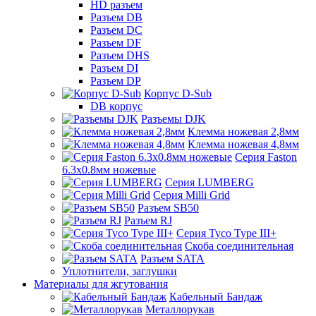
HD разъем
Разъем DB
Разъем DC
Разъем DF
Разъем DHS
Разъем DI
Разъем DP
Корпус D-Sub
DB корпус
Разъемы DJK
Клемма ножевая 2,8мм
Клемма ножевая 4,8мм
Серия Faston
6.3х0.8мм ножевые
Серия LUMBERG
Серия Milli Grid
Разъем SB50
Разъем RJ
Серия Tyco Type III+
Скоба соединительная
Разъем SATA
Уплотнители, заглушки
Материалы для жгутования
Кабельный Бандаж
Металлорукав