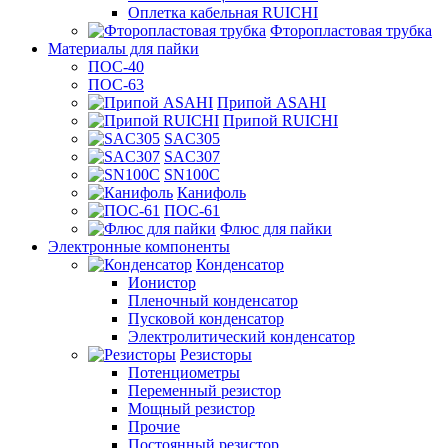
Оплетка кабельная RUICHI
Фторопластовая трубка
Материалы для пайки
ПОС-40
ПОС-63
Припой ASAHI
Припой RUICHI
SAC305
SAC307
SN100C
Канифоль
ПОС-61
Флюс для пайки
Электронные компоненты
Конденсатор
Ионистор
Пленочный конденсатор
Пусковой конденсатор
Электролитический конденсатор
Резисторы
Потенциометры
Переменный резистор
Мощный резистор
Прочие
Постоянный резистор