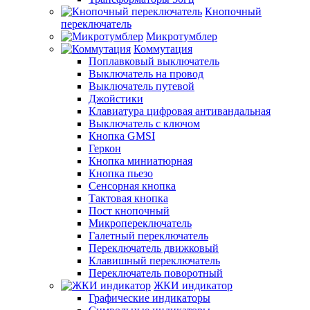
Кнопочный
переключатель
Микротумблер
Коммутация
Поплавковый выключатель
Выключатель на провод
Выключатель путевой
Джойстики
Клавиатура цифровая антивандальная
Выключатель с ключом
Кнопка GMSI
Геркон
Кнопка миниатюрная
Кнопка пьезо
Сенсорная кнопка
Тактовая кнопка
Пост кнопочный
Микропереключатель
Галетный переключатель
Переключатель движковый
Клавишный переключатель
Переключатель поворотный
ЖКИ индикатор
Графические индикаторы