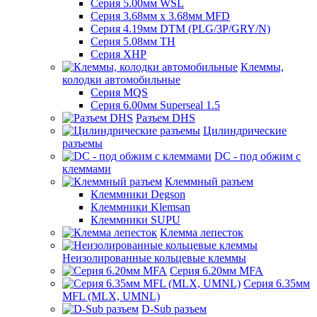
Серия 5.00мм WSL
Серия 3.68мм х 3.68мм MFD
Серия 4.19мм DTM (PLG/3P/GRY/N)
Серия 5.08мм TH
Серия XHP
Клеммы,
колодки автомобильные
Серия MQS
Серия 6.00мм Superseal 1.5
Разъем DHS
Цилиндрические
разъемы
DC - под обжим с
клеммами
Клеммный разъем
Клеммники Degson
Клеммники Klemsan
Клеммники SUPU
Клемма лепесток
Неизолированные кольцевые клеммы
Серия 6.20мм MFA
Серия 6.35мм
MFL (MLX, UMNL)
D-Sub разъем