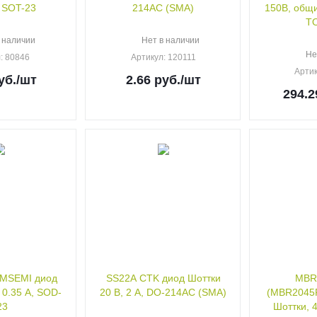
 SOT-23
214AC (SMA)
150В, общи
TO
 наличии
Нет в наличии
Не
л
: 80846
Артикул
: 120111
Арти
уб.
/шт
2.66
руб.
/шт
294.2
MSEMI диод
SS22A CTK диод Шоттки
MBR
 0.35 А, SOD-
20 В, 2 А, DO-214AC (SMA)
(MBR2045F
23
Шоттки, 4