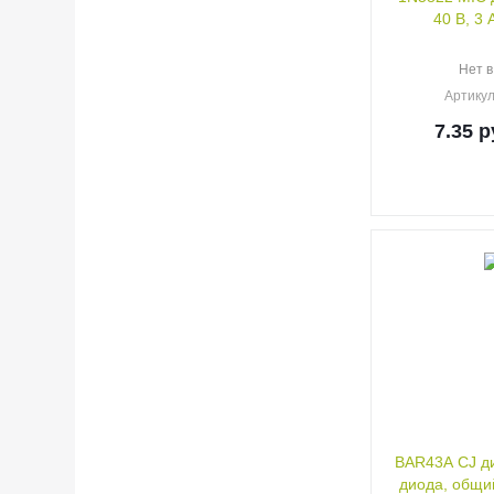
40 В, 3 
Нет в
Артику
7.35
р
BAR43A CJ ди
диода, общий