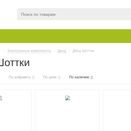
г
-
Электронные компоненты
-
Диод
-
Диод Шоттки
Шоттки
По алфавиту
По цене
По наличию