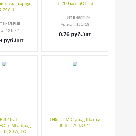
й катод, корпус
В, 200 мА, SOT-23
-247-3
Нет в наличии
т в наличии
Артикул
: 121418
кул
: 121582
0.76
руб.
/шт
9
руб.
/шт
F2045CT
1N5818 MIC диод Шоттки
CT), MIC Диод
30 В, 1 А, DO-41
5 В, 20 А, TO-