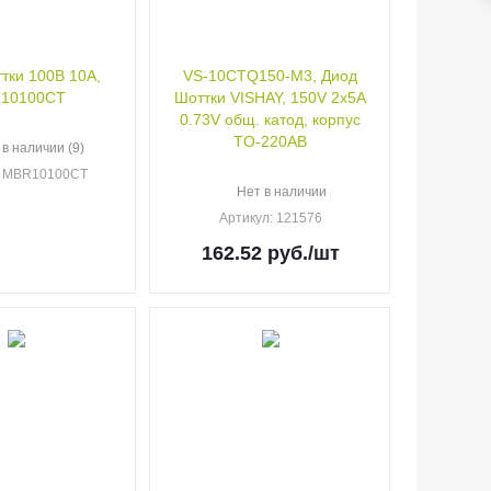
тки 100В 10А,
VS-10CTQ150-M3, Диод
10100CT
Шоттки VISHAY, 150V 2x5A
0.73V общ. катод, корпус
TO-220AB
 в наличии (9)
: MBR10100CT
Нет в наличии
Артикул
: 121576
162.52
руб.
/шт