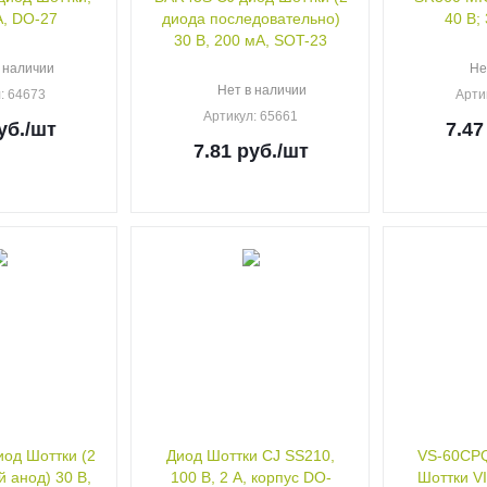
А, DO-27
диода последовательно)
40 В;
30 В, 200 мА, SOT-23
 наличии
Не
Нет в наличии
л
: 64673
Арти
Артикул
: 65661
уб.
/шт
7.47
7.81
руб.
/шт
од Шоттки (2
Диод Шоттки CJ SS210,
VS-60CPQ
 анод) 30 В,
100 В, 2 А, корпус DO-
Шоттки VI