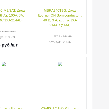
0-M3/9AT, Диод
MBRA340T3G, Диод
SHAY, 100V, 3А,
Шоттки ON Semiconductor ,
MC(DO-214AB)
40 В, 3 А, корпус DO-
214AC (SMA)
т в наличии
Нет в наличии
кул
: 113563
Артикул
: 120037
6
руб.
/шт
 диод Шоттки;
VS-40CTQ150-M3, Диод