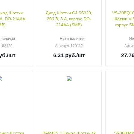
иод Шоттки
Диод Шоттки CJ SS320,
VS-30BQ10
 А, DO-214AA
200 В, 3 А, корпус DO-
Шоттки VI
MB)
214AA (SMB)
корпус S
 наличии
Нет в наличии
Не
л
: 82120
Артикул
: 120112
Арти
уб.
/шт
6.31
руб.
/шт
27.7
диод Шоттки,
BAR43S CJ диод Шоттки (2
SR360 MIC