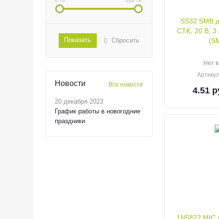
0.76
628.78
SS32 SMB д
CTK, 20 В, 3
Показать
Сбросить
(S
Нет в
Артику
Новости
Все новости
4.51
р
20 декабря 2023
График работы в новогодние
праздники
1N5822 MIC 