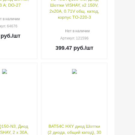
 3 А; DO-27
Шоттки VISHAY, х2 150V,
2x20A, 0.71V общ. катод,
корпус TO-220-3
т в наличии
кул
: 64676
Нет в наличии
руб.
/шт
Артикул
: 121596
399.47
руб.
/шт
150-N3, Диод
BAT54С HXY диод Шоттки
SHAY, 2 х 30А,
(2 диода, общий катод), 30