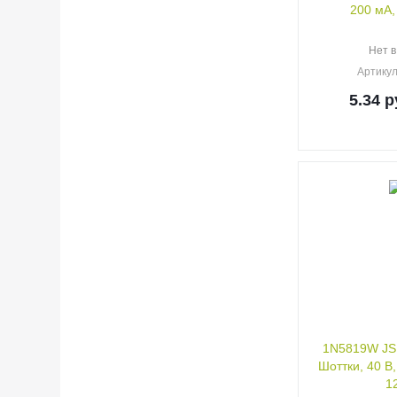
200 мА,
Нет в
Артику
5.34
р
1N5819W JS
Шоттки, 40 В,
1