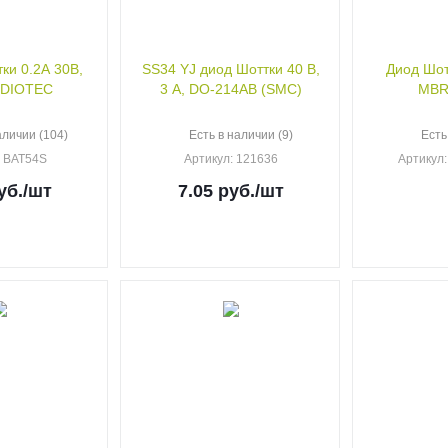
ки 0.2А 30В,
SS34 YJ диод Шоттки 40 В,
Диод Шот
 DIOTEC
3 А, DO-214AB (SMC)
MBR
аличии (104)
Есть в наличии (9)
Есть
: BAT54S
Артикул
: 121636
Артикул
уб.
/шт
7.05
руб.
/шт