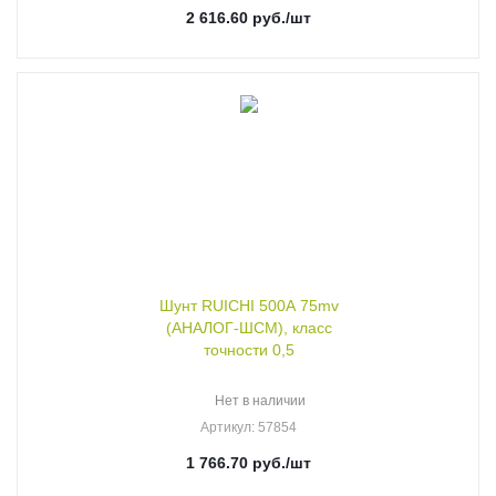
2 616.60
руб.
/шт
Шунт RUICHI 500А 75mv
(АНАЛОГ-ШСМ), класс
точности 0,5
Нет в наличии
Артикул
: 57854
1 766.70
руб.
/шт