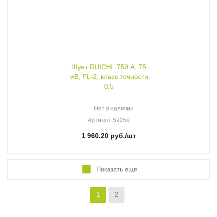
Шунт RUICHI, 750 А, 75
мВ, FL-2, класс точности
0,5
Нет в наличии
Артикул
: 59259
1 960.20
руб.
/шт
Показать еще
1
2