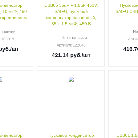
онденсатор
CBB65 35uF + 1.5uF 450V,
Пусковой
 10 мкФ, 450
SAIFU, пусковой
SAIFU CBB6
м креплением
конденсатор сдвоенный,
35 + 1.5 мкФ, 450 В
 наличии
Не
Нет в наличии
: 108019
Арти
Артикул
: 122046
руб.
/шт
416.7
421.14
руб.
/шт
онденсатор
Пусковой конденсатор
CBB61 1.5