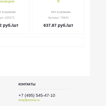
 проводом
В
т в наличии
Нет в наличии
кул
: 100272
Артикул
: 79943
2
руб.
/шт
637.87
руб.
/шт
КОНТАКТЫ
+7 (495) 545-47-10
shop@arismo.ru