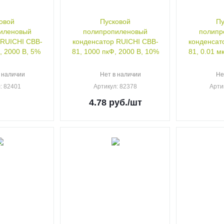
овой
Пусковой
Пу
иленовый
полипропиленовый
полипр
 RUICHI CBB-
конденсатор RUICHI CBB-
конденсат
, 2000 В, 5%
81, 1000 пкФ, 2000 В, 10%
81, 0.01 м
 наличии
Нет в наличии
Не
л
: 82401
Артикул
: 82378
Арти
4.78
руб.
/шт