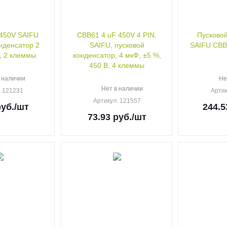
450V SAIFU
CBB61 4 uF 450V 4 PIN,
Пусковой
нденсатор 2
SAIFU, пусковой
SAIFU CBB6
, 2 клеммы
конденсатор, 4 мкФ, ±5 %,
450 В, 4 клеммы
 наличии
Не
Нет в наличии
: 121231
Арти
Артикул
: 121557
уб.
/шт
244.5
73.93
руб.
/шт