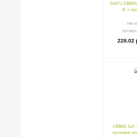
SAIFU CBB65,
В, с п
Нет в
Артикул
228.02
CBB60 3uF 
пусковой ко