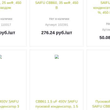
 25 мкФ, 450
SAIFU CBB60, 35 мкФ, 450
SAIFU
роводом
В
конденсат
%, 450
 наличии
Нет в наличии
Не
: 110317
Артикул
: 102391
Арти
руб.
/шт
276.24
руб.
/шт
50.0
450V SAIFU
CBB61 1.5 uF 450V SAIFU
Пусковой
нденсатор 3
пусковой конденсатор, 1.5
SAIFU CBB6