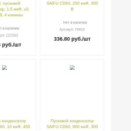
, пусковой
SAIFU CD60, 250 мкФ, 300
ор, 1.5 мкФ, ±5
В
 В, 4 клеммы
Нет в наличии
т в наличии
Артикул
: 79953
кул
: 121562
336.80
руб.
/шт
8
руб.
/шт
 конденсатор
Пусковой конденсатор
0, 10 мкФ, 450
SAIFU CD60, 800 мкФ, 300