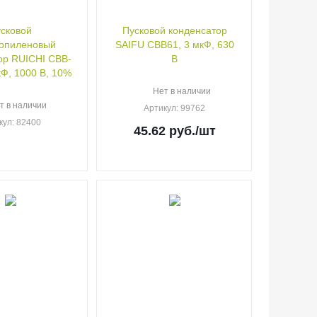
сковой
Пусковой конденсатор
опиленовый
SAIFU CBB61, 3 мкФ, 630
ор RUICHI CBB-
В
кФ, 1000 В, 10%
Нет в наличии
т в наличии
Артикул
: 99762
кул
: 82400
45.62
руб.
/шт