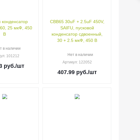
 конденсатор
CBB65 30uF + 2.5uF 450V,
0, 25 мкФ, 450
SAIFU, пусковой
В
конденсатор сдвоенный,
30 + 2.5 мкФ, 450 В
т в наличии
Нет в наличии
кул
: 101212
Артикул
: 122052
3
руб.
/шт
407.99
руб.
/шт