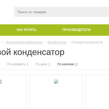
КАК КУПИТЬ
ПРОИЗВОДИТЕЛИ
г
-
Электронные компоненты
-
Конденсатор
-
Пусковой конденсатор
вой конденсатор
По алфавиту
По цене
По наличию