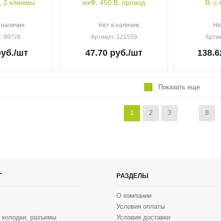
, 2 клеммы
мкФ, 450 В, провод
В, с
 наличии
Нет в наличии
Не
л
: 99728
Артикул
: 121559
Арти
уб.
/шт
47.70
руб.
/шт
138.6
Показать еще
1
2
3
8
Г
РАЗДЕЛЫ
О компании
Условия оплаты
 колодки, разъемы
Условия доставки