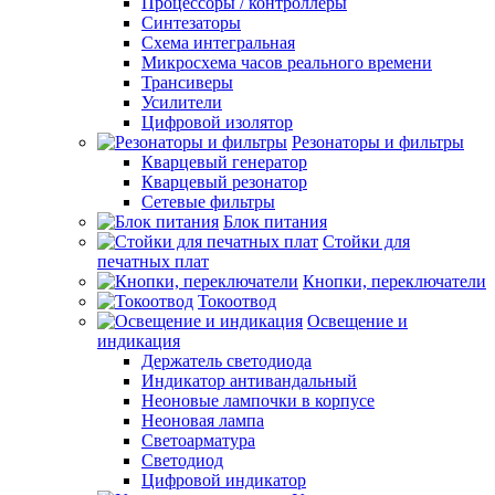
Процессоры / контроллеры
Синтезаторы
Схема интегральная
Микросхема часов реального времени
Трансиверы
Усилители
Цифровой изолятор
Резонаторы и фильтры
Кварцевый генератор
Кварцевый резонатор
Сетевые фильтры
Блок питания
Стойки для
печатных плат
Кнопки, переключатели
Токоотвод
Освещение и
индикация
Держатель светодиода
Индикатор антивандальный
Неоновые лампочки в корпусе
Неоновая лампа
Светоарматура
Светодиод
Цифровой индикатор