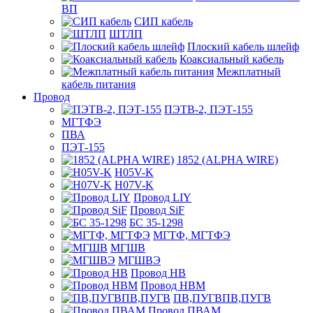
ВП
СИП кабель
ШТЛП
Плоский кабель шлейф
Коаксиальный кабель
Межплатный
кабель питания
Провод
ПЭТВ-2, ПЭТ-155
МГТФЭ
ПВА
ПЭТ-155
1852 (ALPHA WIRE)
H05V-K
H07V-K
Провод LIY
Провод SiF
БС 35-1298
МГТФ, МГТФЭ
МГШВ
МГШВЭ
Провод НВ
Провод НВМ
ПВ,ПУГВПВ,ПУГВ
Провод ПВАМ