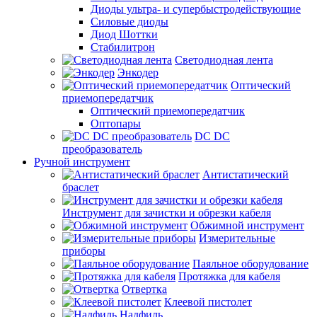
Диоды ультра- и супербыстродействующие
Силовые диоды
Диод Шоттки
Стабилитрон
Светодиодная лента
Энкодер
Оптический
приемопередатчик
Оптический приемопередатчик
Оптопары
DC DC
преобразователь
Ручной инструмент
Антистатический
браслет
Инструмент для зачистки и обрезки кабеля
Обжимной инструмент
Измерительные
приборы
Паяльное оборудование
Протяжка для кабеля
Отвертка
Клеевой пистолет
Надфиль