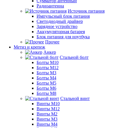
Сумматор антенный
Радиоантенна
Источник питания
Импульсный блок питания
Светодиодный драйвер
Зарядное устройство
Аккумуляторная батарея
Блок питания для ноутбука
Прочее
Метиз и крепеж
Анкер
Стальной болт
Болты М10
Болты М12
Болты М3
Болты М4
Болты М5
Болты М6
Болты М8
Стальной винт
Винты М10
Винты М12
Винты М2
Винты М3
Винты М4