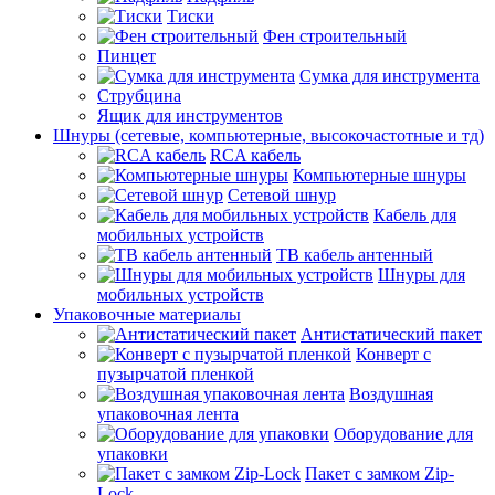
Тиски
Фен строительный
Пинцет
Сумка для инструмента
Струбцина
Ящик для инструментов
Шнуры (сетевые, компьютерные, высокочастотные и тд)
RCA кабель
Компьютерные шнуры
Сетевой шнур
Кабель для
мобильных устройств
ТВ кабель антенный
Шнуры для
мобильных устройств
Упаковочные материалы
Антистатический пакет
Конверт с
пузырчатой пленкой
Воздушная
упаковочная лента
Оборудование для
упаковки
Пакет с замком Zip-
Lock