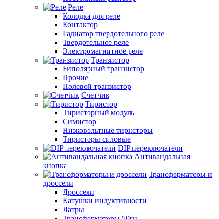
Реле
Колодка для реле
Контактор
Радиатор твердотельного реле
Твердотельное реле
Электромагнитное реле
Транзистор
Биполярный транзистор
Прочие
Полевой транзистор
Счетчик
Тиристор
Тиристорный модуль
Симистор
Низковольтные тиристоры
Тиристоры силовые
DIP переключатели
Антивандальная
кнопка
Трансформаторы и
дроссели
Дроссели
Катушки индуктивности
Латры
Трансформаторы 50гц