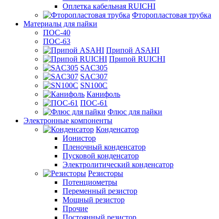
Оплетка кабельная RUICHI
Фторопластовая трубка
Материалы для пайки
ПОС-40
ПОС-63
Припой ASAHI
Припой RUICHI
SAC305
SAC307
SN100C
Канифоль
ПОС-61
Флюс для пайки
Электронные компоненты
Конденсатор
Ионистор
Пленочный конденсатор
Пусковой конденсатор
Электролитический конденсатор
Резисторы
Потенциометры
Переменный резистор
Мощный резистор
Прочие
Постоянный резистор