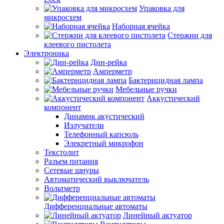
Упаковка для
микросхем
Наборная ячейка
Стержни для
клеевого пистолета
Электроника
Дин-рейка
Амперметр
Бактерицидная лампа
Мебельные ручки
Аккустический
компонент
Динамик акустический
Излучатели
Телефонный капсюль
Элекретный микрофон
Текстолит
Разъем питания
Сетевые шнуры
Автоматический выключатель
Вольтметр
Дифференциальные автоматы
Линейный актуатор