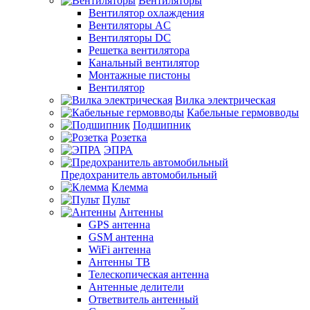
Вентиляторы
Вентилятор охлаждения
Вентиляторы AC
Вентиляторы DC
Решетка вентилятора
Канальный вентилятор
Монтажные пистоны
Вентилятор
Вилка электрическая
Кабельные гермовводы
Подшипник
Розетка
ЭПРА
Предохранитель автомобильный
Клемма
Пульт
Антенны
GPS антенна
GSM антенна
WiFi антенна
Антенны ТВ
Телескопическая антенна
Антенные делители
Ответвитель антенный