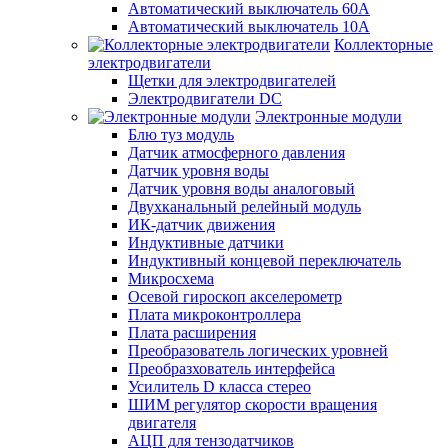
Автоматический выключатель 60А
Автоматический выключатель 10А
Коллекторные
электродвигатели
Щетки для электродвигателей
Электродвигатели DC
Электронные модули
Блю туз модуль
Датчик атмосферного давления
Датчик уровня воды
Датчик уровня воды аналоговый
Двухканальный релейный модуль
ИК-датчик движения
Индуктивные датчики
Индуктивный концевой переключатель
Микросхема
Осевой гироскоп акселерометр
Плата микроконтроллера
Плата расширения
Преобразователь логических уровней
Преобразхователь интерфейса
Усилитель D класса стерео
ШИМ регулятор скорости вращения
двигателя
АЦП для тензодатчиков