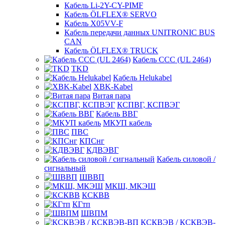
Кабель Li-2Y-CY-PIMF
Кабель ÖLFLEX® SERVO
Кабель X05VV-F
Кабель передачи данных UNITRONIC BUS
CAN
Кабель ÖLFLEX® TRUCK
Кабель CCC (UL 2464)
TKD
Кабель Helukabel
XBK-Kabel
Витая пара
КСПВГ, КСПВЭГ
Кабель ВВГ
МКУП кабель
ПВС
КПСнг
КДВЭВГ
Кабель силовой /
сигнальный
ШВВП
МКШ, МКЭШ
КСКВВ
КГтп
ШВПМ
КСКВЭВ / КСКВЭВ-