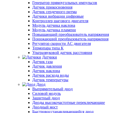
Генератор прямоугольных импульсов
Датчик прикосновения
Датчик сердечного ритма
Датчики вибрации цифровые
Контроллер шагового двигателя
Модуль датчика наклона
Модуль датчика пламени
Повышающий преобразователь напряжения
Понижающий преобразователь напряжения
Регулятор скорости AC двигателя
Термопара типа К
Ультразвуковой датчик расстояния
Датчики
Датчик газа
Датчик давления
Датчик наклона
Датчик расхода воды
Датчик температуры
Диод
Выпрямительный диод
Силовой модуль
Защитный диод
Диоды высокочастотные переключающие
Диодный мост
Быстровосстанавливающийся диод