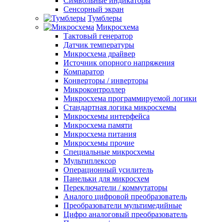
Символьные индикаторы
Сенсорный экран
Тумблеры
Микросхема
Тактовый генератор
Датчик температуры
Микросхема драйвер
Источник опорного напряжения
Компаратор
Конверторы / инверторы
Микроконтроллер
Микросхема программируемой логики
Стандартная логика микросхемы
Микросхемы интерфейса
Микросхема памяти
Микросхема питания
Микросхемы прочие
Специальные микросхемы
Мультиплексор
Операционный усилитель
Панельки для микросхем
Переключатели / коммутаторы
Аналого цифровой преобразователь
Преобразователи мультимедийные
Цифро аналоговый преобразователь