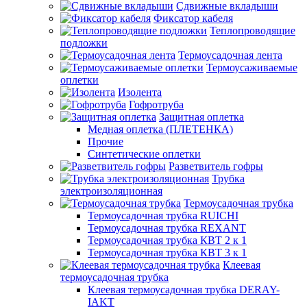
Сдвижные вкладыши
Фиксатор кабеля
Теплопроводящие
подложки
Термоусадочная лента
Термоусаживаемые
оплетки
Изолента
Гофротруба
Защитная оплетка
Медная оплетка (ПЛЕТЕНКА)
Прочие
Синтетические оплетки
Разветвитель гофры
Трубка
электроизоляционная
Термоусадочная трубка
Термоусадочная трубка RUICHI
Термоусадочная трубка REXANT
Термоусадочная трубка КВТ 2 к 1
Термоусадочная трубка КВТ 3 к 1
Клеевая
термоусадочная трубка
Клеевая термоусадочная трубка DERAY-
IAKT