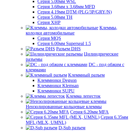
Серия 5.00мм WSL
Серия 3.68мм х 3.68мм MFD
Серия 4.19мм DTM (PLG/3P/GRY/N)
Серия 5.08мм TH
Серия XHP
Клеммы,
колодки автомобильные
Серия MQS
Серия 6.00мм Superseal 1.5
Разъем DHS
Цилиндрические
разъемы
DC - под обжим с
клеммами
Клеммный разъем
Клеммники Degson
Клеммники Klemsan
Клеммники SUPU
Клемма лепесток
Неизолированные кольцевые клеммы
Серия 6.20мм MFA
Серия 6.35мм
MFL (MLX, UMNL)
D-Sub разъем