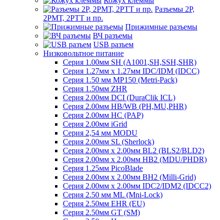
Кожух клеммы
Разъемы 2Р,
2РМТ, 2РТТ и пр.
Прижимные разъемы
ВЧ разъемы
USB разъем
Низковольтное питание
Серия 1.00мм SH (A1001,SH,SSH,SHR)
Серия 1.27мм x 1.27мм IDC/IDM (IDCC)
Серия 1.50 мм MP150 (Metri-Pack)
Серия 1.50мм ZHR
Серия 2.00мм DCI (DuraClik ICL)
Серия 2.00мм HB/WB (PH,MU,PHR)
Серия 2.00мм HC (PAP)
Серия 2.00мм iGrid
Серия 2,54 мм MODU
Серия 2.00мм SL (Sherlock)
Серия 2.00мм x 2.00мм BL2 (BLS2/BLD2)
Серия 2.00мм x 2.00мм HB2 (MDU/PHDR)
Серия 1.25мм PicoBlade
Серия 2.00мм х 2.00мм BH2 (Milli-Grid)
Серия 2.00мм х 2.00мм IDC2/IDM2 (IDCC2)
Серия 2.50 мм ML (Mni-Lock)
Серия 2.50мм EHR (EU)
Серия 2.50мм GT (SM)