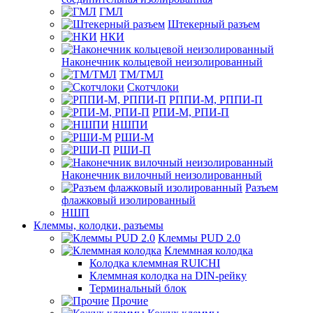
ГМЛ
Штекерный разъем
НКИ
Наконечник кольцевой неизолированный
ТМ/ТМЛ
Скотчлоки
РППИ-М, РППИ-П
РПИ-М, РПИ-П
НШПИ
РШИ-М
РШИ-П
Наконечник вилочный неизолированный
Разъем
флажковый изолированный
НШП
Клеммы, колодки, разъемы
Клеммы PUD 2.0
Клеммная колодка
Колодка клеммная RUICHI
Клеммная колодка на DIN-рейку
Терминальный блок
Прочие