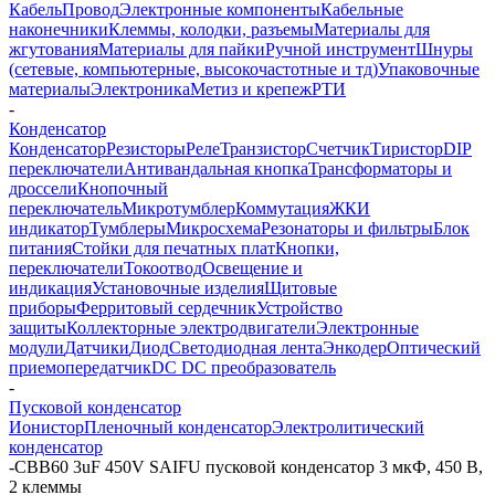
Кабель
Провод
Электронные компоненты
Кабельные
наконечники
Клеммы, колодки, разъемы
Материалы для
жгутования
Материалы для пайки
Ручной инструмент
Шнуры
(сетевые, компьютерные, высокочастотные и тд)
Упаковочные
материалы
Электроника
Метиз и крепеж
РТИ
-
Конденсатор
Конденсатор
Резисторы
Реле
Транзистор
Счетчик
Тиристор
DIP
переключатели
Антивандальная кнопка
Трансформаторы и
дроссели
Кнопочный
переключатель
Микротумблер
Коммутация
ЖКИ
индикатор
Тумблеры
Микросхема
Резонаторы и фильтры
Блок
питания
Стойки для печатных плат
Кнопки,
переключатели
Токоотвод
Освещение и
индикация
Установочные изделия
Щитовые
приборы
Ферритовый сердечник
Устройство
защиты
Коллекторные электродвигатели
Электронные
модули
Датчики
Диод
Светодиодная лента
Энкодер
Оптический
приемопередатчик
DC DC преобразователь
-
Пусковой конденсатор
Ионистор
Пленочный конденсатор
Электролитический
конденсатор
-
CBB60 3uF 450V SAIFU пусковой конденсатор 3 мкФ, 450 В,
2 клеммы