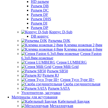
HD разъем
Разъем DB
Разъем DC
Разъем DF
Разъем DHS
Разъем DI
Разъем DP
Корпус D-Sub
DB корпус
Разъемы DJK
Клемма ножевая 2,8мм
Клемма ножевая 4,8мм
Серия Faston
6.3х0.8мм ножевые
Серия LUMBERG
Серия Milli Grid
Разъем SB50
Разъем RJ
Серия Tyco Type III+
Скоба соединительная
Разъем SATA
Уплотнители, заглушки
Материалы для жгутования
Кабельный Бандаж
Металлорукав