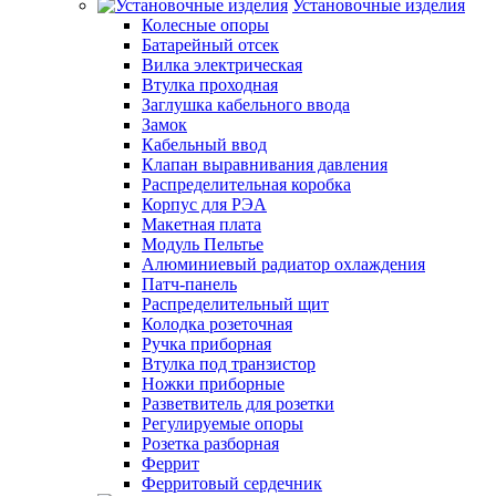
Установочные изделия
Колесные опоры
Батарейный отсек
Вилка электрическая
Втулка проходная
Заглушка кабельного ввода
Замок
Кабельный ввод
Клапан выравнивания давления
Распределительная коробка
Корпус для РЭА
Макетная плата
Модуль Пельтье
Алюминиевый радиатор охлаждения
Патч-панель
Распределительный щит
Колодка розеточная
Ручка приборная
Втулка под транзистор
Ножки приборные
Разветвитель для розетки
Регулируемые опоры
Розетка разборная
Феррит
Ферритовый сердечник