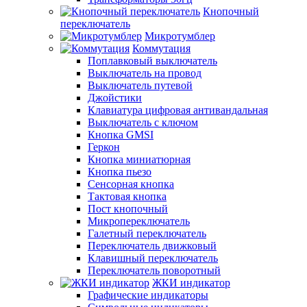
Кнопочный
переключатель
Микротумблер
Коммутация
Поплавковый выключатель
Выключатель на провод
Выключатель путевой
Джойстики
Клавиатура цифровая антивандальная
Выключатель с ключом
Кнопка GMSI
Геркон
Кнопка миниатюрная
Кнопка пьезо
Сенсорная кнопка
Тактовая кнопка
Пост кнопочный
Микропереключатель
Галетный переключатель
Переключатель движковый
Клавишный переключатель
Переключатель поворотный
ЖКИ индикатор
Графические индикаторы