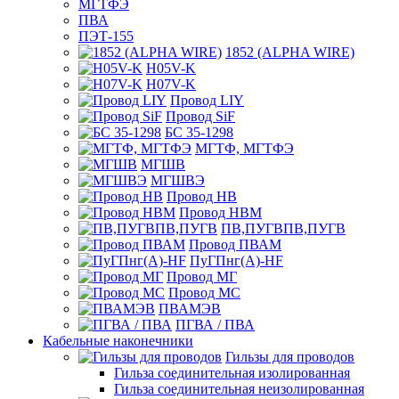
МГТФЭ
ПВА
ПЭТ-155
1852 (ALPHA WIRE)
H05V-K
H07V-K
Провод LIY
Провод SiF
БС 35-1298
МГТФ, МГТФЭ
МГШВ
МГШВЭ
Провод НВ
Провод НВМ
ПВ,ПУГВПВ,ПУГВ
Провод ПВАМ
ПуГПнг(A)-HF
Провод МГ
Провод МС
ПВАМЭВ
ПГВА / ПВА
Кабельные наконечники
Гильзы для проводов
Гильза соединительная изолированная
Гильза соединительная неизолированная