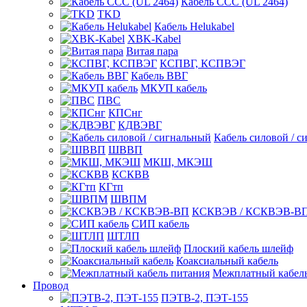
Кабель CCC (UL 2464)
TKD
Кабель Helukabel
XBK-Kabel
Витая пара
КСПВГ, КСПВЭГ
Кабель ВВГ
МКУП кабель
ПВС
КПСнг
КДВЭВГ
Кабель силовой / с
ШВВП
МКШ, МКЭШ
КСКВВ
КГтп
ШВПМ
КСКВЭВ / КСКВЭВ-В
СИП кабель
ШТЛП
Плоский кабель шлейф
Коаксиальный кабель
Межплатный кабель
Провод
ПЭТВ-2, ПЭТ-155