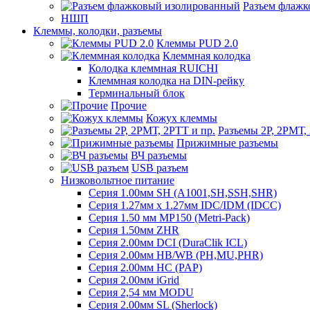
Разъем флаж
НШП
Клеммы, колодки, разъемы
Клеммы PUD 2.0
Клеммная колодка
Колодка клеммная RUICHI
Клеммная колодка на DIN-рейку
Терминальный блок
Прочие
Кожух клеммы
Разъемы 2Р, 2РМТ,
Прижимные разъемы
ВЧ разъемы
USB разъем
Низковольтное питание
Серия 1.00мм SH (A1001,SH,SSH,SHR)
Серия 1.27мм x 1.27мм IDC/IDM (IDCC)
Серия 1.50 мм MP150 (Metri-Pack)
Серия 1.50мм ZHR
Серия 2.00мм DCI (DuraClik ICL)
Серия 2.00мм HB/WB (PH,MU,PHR)
Серия 2.00мм HC (PAP)
Серия 2.00мм iGrid
Серия 2,54 мм MODU
Серия 2.00мм SL (Sherlock)