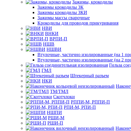
Зажимы, крокодилы
Зажимы крокодилы ЗК
Зажимы крокодилы ЗКИ
Зажимы массы сварочные
Крокодилы для проводов прикуривания
НВИ
ВНКИ
ВРПИ-П
НШВ
НШВИ
Втулочные, частично изолированные (на 1 пр
Втулочные, частично изолированные (на 2 пр
Гильза со
ГМЛ
Штекерный разъем
НКИ
Наконе
ТМ/ТМЛ
Скотчлоки
РППИ-М, РППИ-П
РПИ-М, РПИ-П
НШПИ
РШИ-М
РШИ-П
Наконе