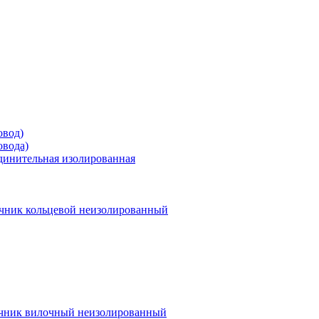
овод)
овода)
единительная изолированная
чник кольцевой неизолированный
чник вилочный неизолированный