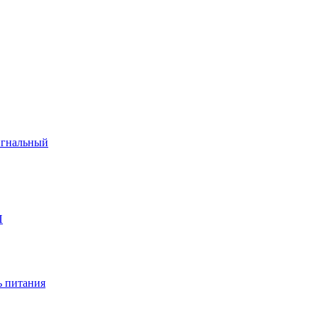
игнальный
П
 питания