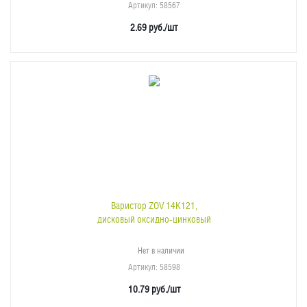
Артикул
: 58567
2.69
руб.
/шт
Варистор ZOV 14K121,
дисковый оксидно-цинковый
Нет в наличии
Артикул
: 58598
10.79
руб.
/шт