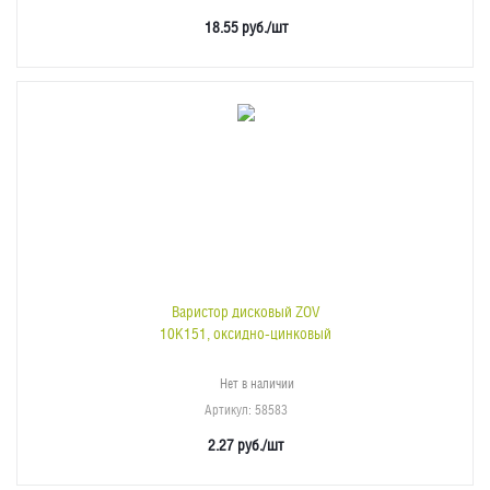
18.55
руб.
/шт
Варистор дисковый ZOV
10K151, оксидно-цинковый
Нет в наличии
Артикул
: 58583
2.27
руб.
/шт