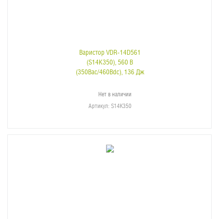
Варистор VDR-14D561
(S14K350), 560 В
(350Вac/460Вdc), 136 Дж
Нет в наличии
Артикул
: S14K350