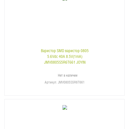
Варистор SMD варистор 0805
5.6Vdc 40A 8.5V(1mA)
JMV0805S5R6T661 JOYIN
Нет в наличии
Артикул
: JMV0805S5R6T661