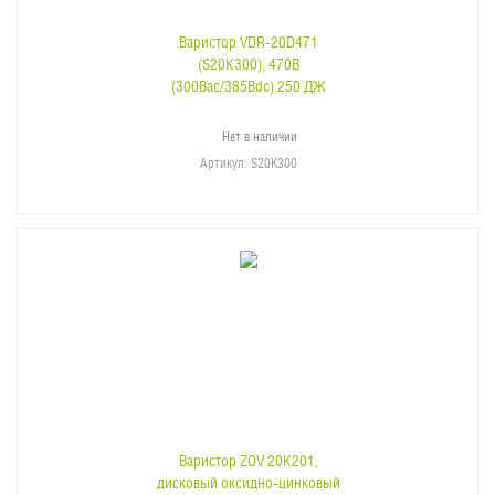
Варистор VDR-20D471
(S20K300), 470В
(300Bac/385Bdc) 250 ДЖ
Нет в наличии
Артикул
: S20K300
Варистор ZOV 20K201,
дисковый оксидно-цинковый