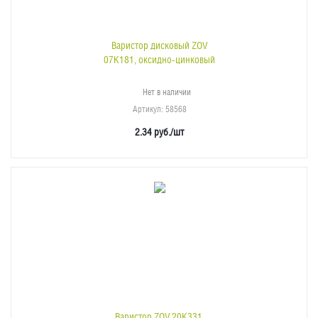
Варистор дисковый ZOV
07K181, оксидно-цинковый
Нет в наличии
Артикул
: 58568
2.34
руб.
/шт
Варистор ZOV 20K331,