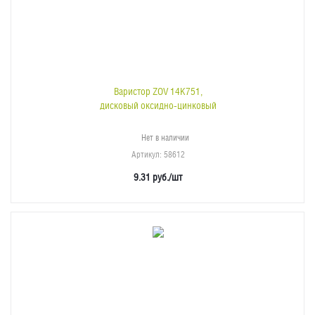
Варистор ZOV 14K751,
дисковый оксидно-цинковый
Нет в наличии
Артикул
: 58612
9.31
руб.
/шт