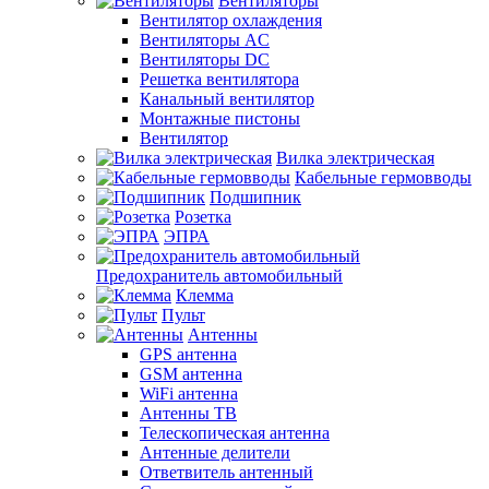
Вентиляторы
Вентилятор охлаждения
Вентиляторы AC
Вентиляторы DC
Решетка вентилятора
Канальный вентилятор
Монтажные пистоны
Вентилятор
Вилка электрическая
Кабельные гермовводы
Подшипник
Розетка
ЭПРА
Предохранитель автомобильный
Клемма
Пульт
Антенны
GPS антенна
GSM антенна
WiFi антенна
Антенны ТВ
Телескопическая антенна
Антенные делители
Ответвитель антенный