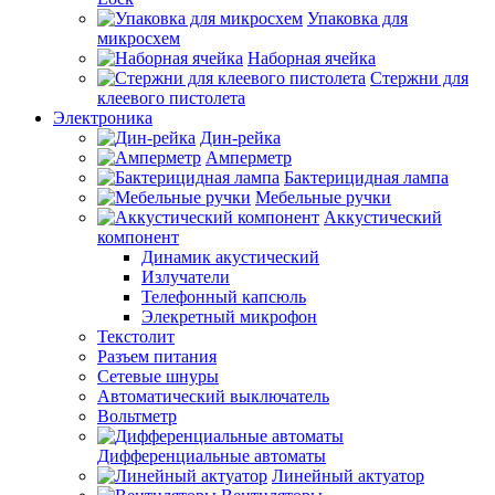
Упаковка для
микросхем
Наборная ячейка
Стержни для
клеевого пистолета
Электроника
Дин-рейка
Амперметр
Бактерицидная лампа
Мебельные ручки
Аккустический
компонент
Динамик акустический
Излучатели
Телефонный капсюль
Элекретный микрофон
Текстолит
Разъем питания
Сетевые шнуры
Автоматический выключатель
Вольтметр
Дифференциальные автоматы
Линейный актуатор