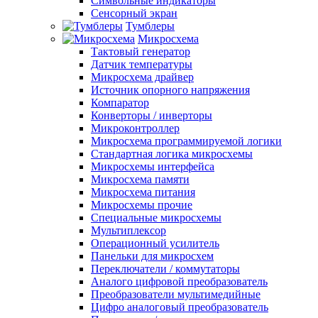
Символьные индикаторы
Сенсорный экран
Тумблеры
Микросхема
Тактовый генератор
Датчик температуры
Микросхема драйвер
Источник опорного напряжения
Компаратор
Конверторы / инверторы
Микроконтроллер
Микросхема программируемой логики
Стандартная логика микросхемы
Микросхемы интерфейса
Микросхема памяти
Микросхема питания
Микросхемы прочие
Специальные микросхемы
Мультиплексор
Операционный усилитель
Панельки для микросхем
Переключатели / коммутаторы
Аналого цифровой преобразователь
Преобразователи мультимедийные
Цифро аналоговый преобразователь