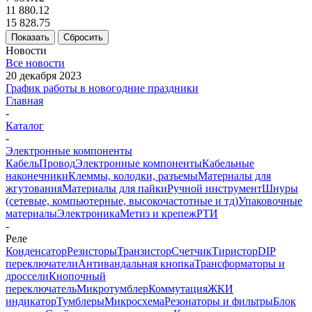
11 880.12
15 828.75
Показать
Сбросить
Новости
Все новости
20 декабря 2023
График работы в новогодние праздники
Главная
-
Каталог
-
Электронные компоненты
Кабель
Провод
Электронные компоненты
Кабельные
наконечники
Клеммы, колодки, разъемы
Материалы для
жгутования
Материалы для пайки
Ручной инструмент
Шнуры
(сетевые, компьютерные, высокочастотные и тд)
Упаковочные
материалы
Электроника
Метиз и крепеж
РТИ
-
Реле
Конденсатор
Резисторы
Транзистор
Счетчик
Тиристор
DIP
переключатели
Антивандальная кнопка
Трансформаторы и
дроссели
Кнопочный
переключатель
Микротумблер
Коммутация
ЖКИ
индикатор
Тумблеры
Микросхема
Резонаторы и фильтры
Блок