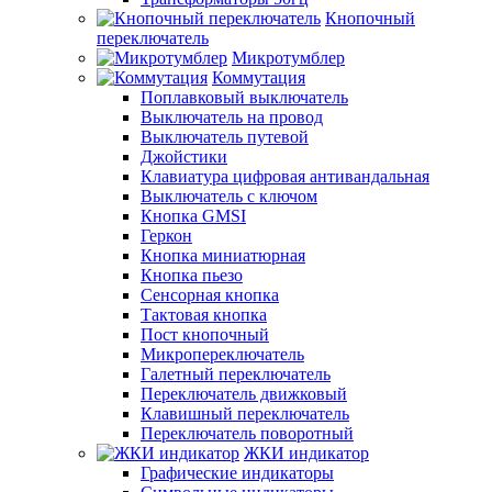
Кнопочный
переключатель
Микротумблер
Коммутация
Поплавковый выключатель
Выключатель на провод
Выключатель путевой
Джойстики
Клавиатура цифровая антивандальная
Выключатель с ключом
Кнопка GMSI
Геркон
Кнопка миниатюрная
Кнопка пьезо
Сенсорная кнопка
Тактовая кнопка
Пост кнопочный
Микропереключатель
Галетный переключатель
Переключатель движковый
Клавишный переключатель
Переключатель поворотный
ЖКИ индикатор
Графические индикаторы