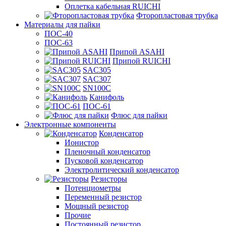
Оплетка кабельная RUICHI
Фторопластовая трубка
Материалы для пайки
ПОС-40
ПОС-63
Припой ASAHI
Припой RUICHI
SAC305
SAC307
SN100C
Канифоль
ПОС-61
Флюс для пайки
Электронные компоненты
Конденсатор
Ионистор
Пленочный конденсатор
Пусковой конденсатор
Электролитический конденсатор
Резисторы
Потенциометры
Переменный резистор
Мощный резистор
Прочие
Постоянный резистор