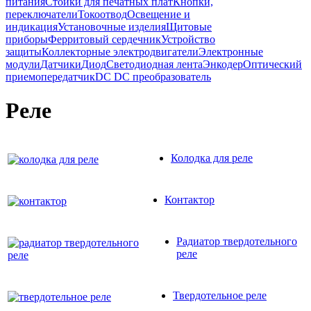
питания
Стойки для печатных плат
Кнопки,
переключатели
Токоотвод
Освещение и
индикация
Установочные изделия
Щитовые
приборы
Ферритовый сердечник
Устройство
защиты
Коллекторные электродвигатели
Электронные
модули
Датчики
Диод
Светодиодная лента
Энкодер
Оптический
приемопередатчик
DC DC преобразователь
Реле
Колодка для реле
Контактор
Радиатор твердотельного
реле
Твердотельное реле