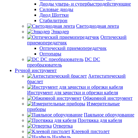
Диоды ультра- и супербыстродействующие
Силовые диоды
Диод Шоттки
Стабилитрон
Светодиодная лента
Энкодер
Оптический
приемопередатчик
Оптический приемопередатчик
Оптопары
DC DC
преобразователь
Ручной инструмент
Антистатический
браслет
Инструмент для зачистки и обрезки кабеля
Обжимной инструмент
Измерительные
приборы
Паяльное оборудование
Протяжка для кабеля
Отвертка
Клеевой пистолет
Надфиль