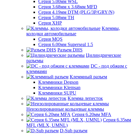
Серия 5.00мм WSL
Серия 3.68мм х 3.68мм MFD
Серия 4.19мм DTM (PLG/3P/GRY/N)
Серия 5.08мм TH
Серия XHP
Клеммы,
колодки автомобильные
Серия MQS
Серия 6.00мм Superseal 1.5
Разъем DHS
Цилиндрические
разъемы
DC - под обжим с
клеммами
Клеммный разъем
Клеммники Degson
Клеммники Klemsan
Клеммники SUPU
Клемма лепесток
Неизолированные кольцевые клеммы
Серия 6.20мм MFA
Серия 6.35мм
MFL (MLX, UMNL)
D-Sub разъем