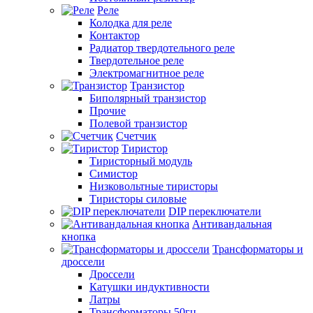
Реле
Колодка для реле
Контактор
Радиатор твердотельного реле
Твердотельное реле
Электромагнитное реле
Транзистор
Биполярный транзистор
Прочие
Полевой транзистор
Счетчик
Тиристор
Тиристорный модуль
Симистор
Низковольтные тиристоры
Тиристоры силовые
DIP переключатели
Антивандальная
кнопка
Трансформаторы и
дроссели
Дроссели
Катушки индуктивности
Латры
Трансформаторы 50гц