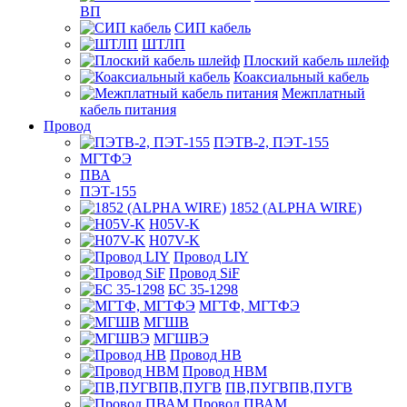
ВП
СИП кабель
ШТЛП
Плоский кабель шлейф
Коаксиальный кабель
Межплатный
кабель питания
Провод
ПЭТВ-2, ПЭТ-155
МГТФЭ
ПВА
ПЭТ-155
1852 (ALPHA WIRE)
H05V-K
H07V-K
Провод LIY
Провод SiF
БС 35-1298
МГТФ, МГТФЭ
МГШВ
МГШВЭ
Провод НВ
Провод НВМ
ПВ,ПУГВПВ,ПУГВ
Провод ПВАМ