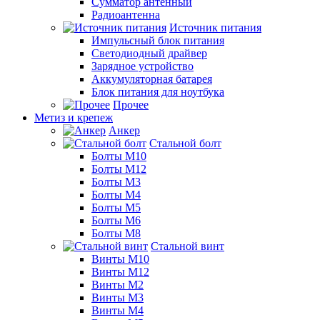
Сумматор антенный
Радиоантенна
Источник питания
Импульсный блок питания
Светодиодный драйвер
Зарядное устройство
Аккумуляторная батарея
Блок питания для ноутбука
Прочее
Метиз и крепеж
Анкер
Стальной болт
Болты М10
Болты М12
Болты М3
Болты М4
Болты М5
Болты М6
Болты М8
Стальной винт
Винты М10
Винты М12
Винты М2
Винты М3
Винты М4