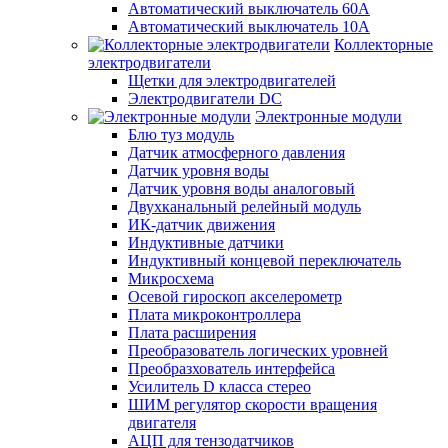
Автоматический выключатель 60А
Автоматический выключатель 10А
Коллекторные
электродвигатели
Щетки для электродвигателей
Электродвигатели DC
Электронные модули
Блю туз модуль
Датчик атмосферного давления
Датчик уровня воды
Датчик уровня воды аналоговый
Двухканальный релейный модуль
ИК-датчик движения
Индуктивные датчики
Индуктивный концевой переключатель
Микросхема
Осевой гироскоп акселерометр
Плата микроконтроллера
Плата расширения
Преобразователь логических уровней
Преобразхователь интерфейса
Усилитель D класса стерео
ШИМ регулятор скорости вращения
двигателя
АЦП для тензодатчиков