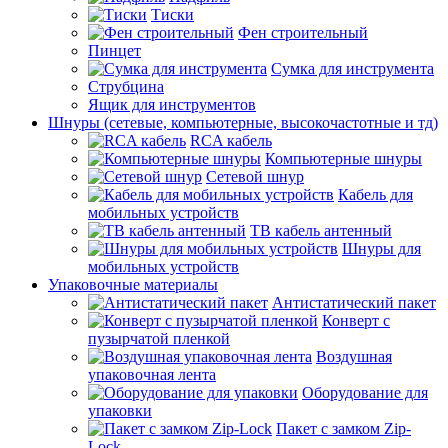
Тиски
Фен строительный
Пинцет
Сумка для инструмента
Струбцина
Ящик для инструментов
Шнуры (сетевые, компьютерные, высокочастотные и тд)
RCA кабель
Компьютерные шнуры
Сетевой шнур
Кабель для
мобильных устройств
ТВ кабель антенный
Шнуры для
мобильных устройств
Упаковочные материалы
Антистатический пакет
Конверт с
пузырчатой пленкой
Воздушная
упаковочная лента
Оборудование для
упаковки
Пакет с замком Zip-
Lock