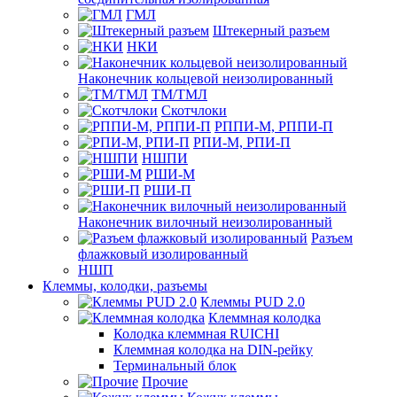
ГМЛ
Штекерный разъем
НКИ
Наконечник кольцевой неизолированный
ТМ/ТМЛ
Скотчлоки
РППИ-М, РППИ-П
РПИ-М, РПИ-П
НШПИ
РШИ-М
РШИ-П
Наконечник вилочный неизолированный
Разъем
флажковый изолированный
НШП
Клеммы, колодки, разъемы
Клеммы PUD 2.0
Клеммная колодка
Колодка клеммная RUICHI
Клеммная колодка на DIN-рейку
Терминальный блок
Прочие