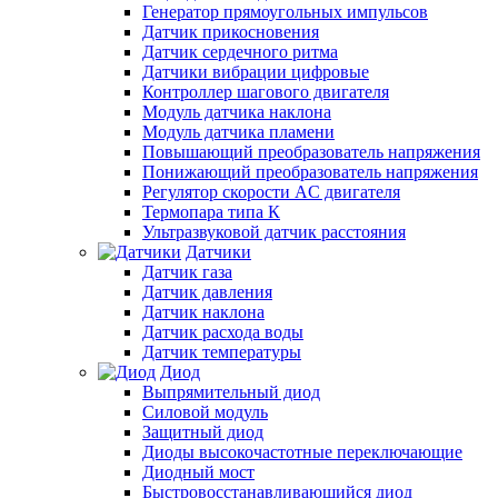
Генератор прямоугольных импульсов
Датчик прикосновения
Датчик сердечного ритма
Датчики вибрации цифровые
Контроллер шагового двигателя
Модуль датчика наклона
Модуль датчика пламени
Повышающий преобразователь напряжения
Понижающий преобразователь напряжения
Регулятор скорости AC двигателя
Термопара типа К
Ультразвуковой датчик расстояния
Датчики
Датчик газа
Датчик давления
Датчик наклона
Датчик расхода воды
Датчик температуры
Диод
Выпрямительный диод
Силовой модуль
Защитный диод
Диоды высокочастотные переключающие
Диодный мост
Быстровосстанавливающийся диод