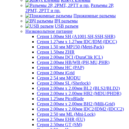
Кожух клеммы
Разъемы 2Р,
2РМТ, 2РТТ и пр.
Прижимные разъемы
ВЧ разъемы
USB разъем
Низковольтное питание
Серия 1.00мм SH (A1001,SH,SSH,SHR)
Серия 1.27мм x 1.27мм IDC/IDM (IDCC)
Серия 1.50 мм MP150 (Metri-Pack)
Серия 1.50мм ZHR
Серия 2.00мм DCI (DuraClik ICL)
Серия 2.00мм HB/WB (PH,MU,PHR)
Серия 2.00мм HC (PAP)
Серия 2.00мм iGrid
Серия 2,54 мм MODU
Серия 2.00мм SL (Sherlock)
Серия 2.00мм x 2.00мм BL2 (BLS2/BLD2)
Серия 2.00мм x 2.00мм HB2 (MDU/PHDR)
Серия 1.25мм PicoBlade
Серия 2.00мм х 2.00мм BH2 (Milli-Grid)
Серия 2.00мм х 2.00мм IDC2/IDM2 (IDCC2)
Серия 2.50 мм ML (Mni-Lock)
Серия 2.50мм EHR (EU)
Серия 2.50мм GT (SM)