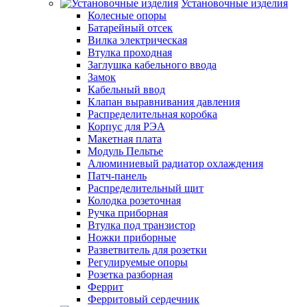
Установочные изделия
Колесные опоры
Батарейный отсек
Вилка электрическая
Втулка проходная
Заглушка кабельного ввода
Замок
Кабельный ввод
Клапан выравнивания давления
Распределительная коробка
Корпус для РЭА
Макетная плата
Модуль Пельтье
Алюминиевый радиатор охлаждения
Патч-панель
Распределительный щит
Колодка розеточная
Ручка приборная
Втулка под транзистор
Ножки приборные
Разветвитель для розетки
Регулируемые опоры
Розетка разборная
Феррит
Ферритовый сердечник