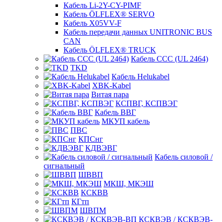
Кабель Li-2Y-CY-PIMF
Кабель ÖLFLEX® SERVO
Кабель X05VV-F
Кабель передачи данных UNITRONIC BUS
CAN
Кабель ÖLFLEX® TRUCK
Кабель CCC (UL 2464)
TKD
Кабель Helukabel
XBK-Kabel
Витая пара
КСПВГ, КСПВЭГ
Кабель ВВГ
МКУП кабель
ПВС
КПСнг
КДВЭВГ
Кабель силовой /
сигнальный
ШВВП
МКШ, МКЭШ
КСКВВ
КГтп
ШВПМ
КСКВЭВ / КСКВЭВ-