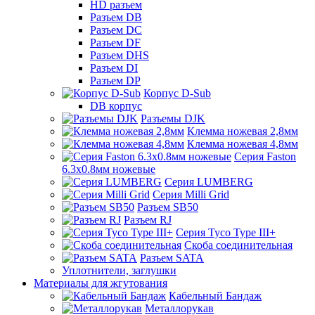
HD разъем
Разъем DB
Разъем DC
Разъем DF
Разъем DHS
Разъем DI
Разъем DP
Корпус D-Sub
DB корпус
Разъемы DJK
Клемма ножевая 2,8мм
Клемма ножевая 4,8мм
Серия Faston
6.3х0.8мм ножевые
Серия LUMBERG
Серия Milli Grid
Разъем SB50
Разъем RJ
Серия Tyco Type III+
Скоба соединительная
Разъем SATA
Уплотнители, заглушки
Материалы для жгутования
Кабельный Бандаж
Металлорукав