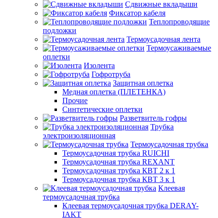
Сдвижные вкладыши
Фиксатор кабеля
Теплопроводящие
подложки
Термоусадочная лента
Термоусаживаемые
оплетки
Изолента
Гофротруба
Защитная оплетка
Медная оплетка (ПЛЕТЕНКА)
Прочие
Синтетические оплетки
Разветвитель гофры
Трубка
электроизоляционная
Термоусадочная трубка
Термоусадочная трубка RUICHI
Термоусадочная трубка REXANT
Термоусадочная трубка КВТ 2 к 1
Термоусадочная трубка КВТ 3 к 1
Клеевая
термоусадочная трубка
Клеевая термоусадочная трубка DERAY-
IAKT