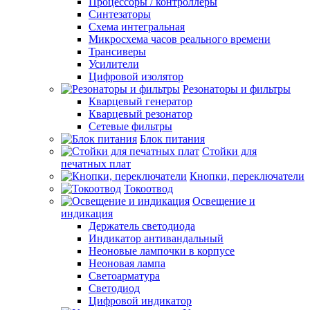
Процессоры / контроллеры
Синтезаторы
Схема интегральная
Микросхема часов реального времени
Трансиверы
Усилители
Цифровой изолятор
Резонаторы и фильтры
Кварцевый генератор
Кварцевый резонатор
Сетевые фильтры
Блок питания
Стойки для
печатных плат
Кнопки, переключатели
Токоотвод
Освещение и
индикация
Держатель светодиода
Индикатор антивандальный
Неоновые лампочки в корпусе
Неоновая лампа
Светоарматура
Светодиод
Цифровой индикатор