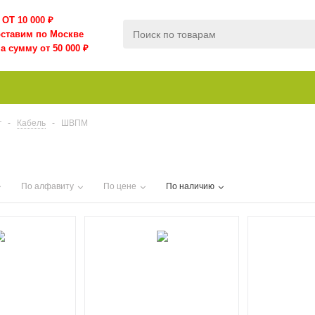
ОТ 10 000
₽
оставим по Москве
а сумму от 50 000 ₽
г
-
Кабель
-
ШВПМ
М
По алфавиту
По цене
По наличию