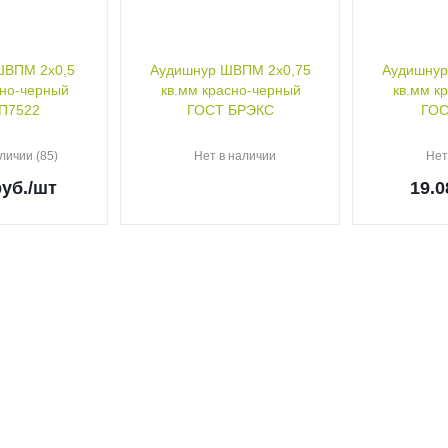
ШВПМ 2х0,5
Аудишнур ШВПМ 2х0,75
Аудишнур
сно-черный
кв.мм красно-черный
кв.мм к
ГОСТ П7522
ГОСТ БРЭКС
личии (85)
Нет в наличии
Нет
уб.
/шт
19.0