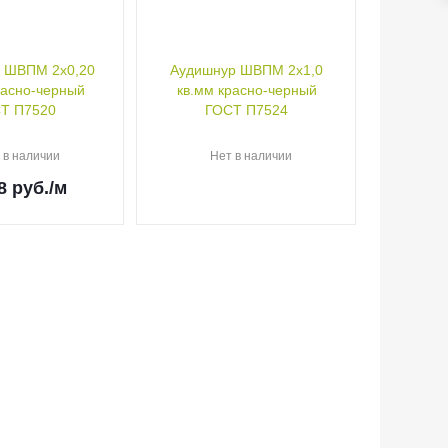
 ШВПМ 2х0,20
Аудишнур ШВПМ 2х1,0
расно-черный
кв.мм красно-черный
ГОСТ П7520
ГОСТ П7524
 в наличии
Нет в наличии
8
руб.
/м