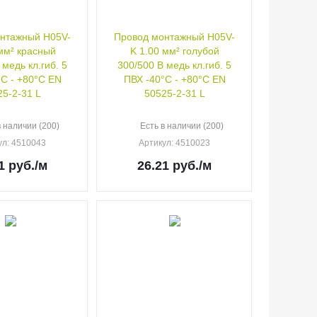
нтажный H05V-
Провод монтажный H05V-
 мм² красный
K 1.00 мм² голубой
 медь кл.гиб. 5
300/500 В медь кл.гиб. 5
°C - +80°C EN
ПВХ -40°C - +80°C EN
25-2-31 L
50525-2-31 L
в наличии (200)
Есть в наличии (200)
ул
: 4510043
Артикул
: 4510023
1
руб.
/м
26.21
руб.
/м