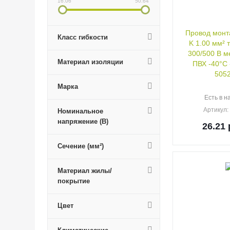
16.06
50.64
Провод монт
Класс гибкости
K 1.00 мм² 
300/500 В ме
Материал изоляции
ПВХ -40°C 
5052
Марка
Есть в н
Артикул
Номинальное
напряжение (В)
26.21
Сечение (мм²)
Материал жилы/
покрытие
Цвет