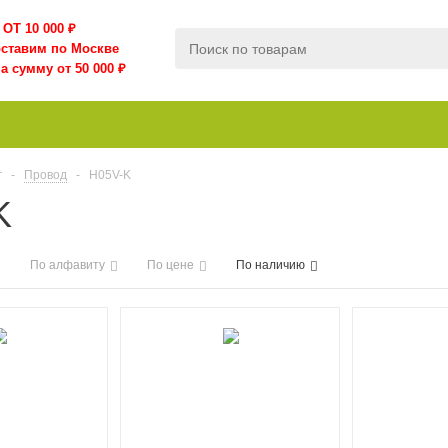
ОТ 10 000
₽
оставим по Москве
а сумму от 50 000 ₽
г
-
Провод
-
H05V-K
K
По алфавиту
По цене
По наличию