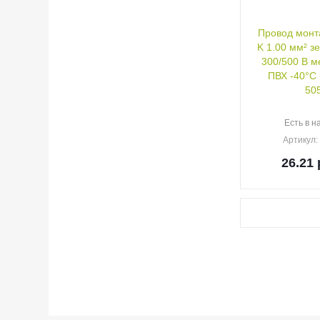
Провод монт
K 1.00 мм² з
300/500 В ме
ПВХ -40°C 
50
Есть в н
Артикул
26.21