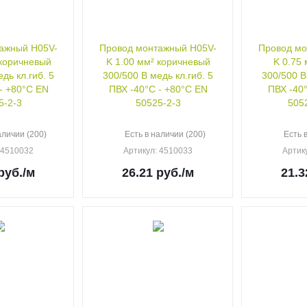
ажный H05V-
Провод монтажный H05V-
Провод мо
 коричневый
K 1.00 мм² коричневый
K 0.75
дь кл.гиб. 5
300/500 В медь кл.гиб. 5
300/500 В
- +80°C EN
ПВХ -40°C - +80°C EN
ПВХ -40
5-2-3
50525-2-3
505
аличии (200)
Есть в наличии (200)
Есть 
: 4510032
Артикул
: 4510033
Артик
руб.
/м
26.21
руб.
/м
21.3