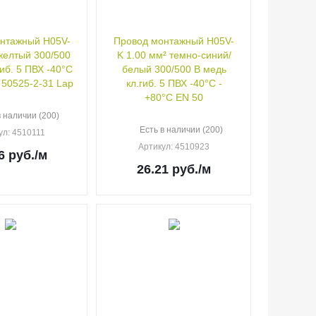
нтажный H05V-
Провод монтажный H05V-
ый 300/500
K 1.00 мм² темно-синий/
гиб. 5 ПВХ -40°C
белый 300/500 В медь
 50525-2-31 Lap
кл.гиб. 5 ПВХ -40°C -
+80°C EN 50
в наличии (200)
Есть в наличии (200)
ул
: 4510111
Артикул
: 4510923
6
руб.
/м
26.21
руб.
/м