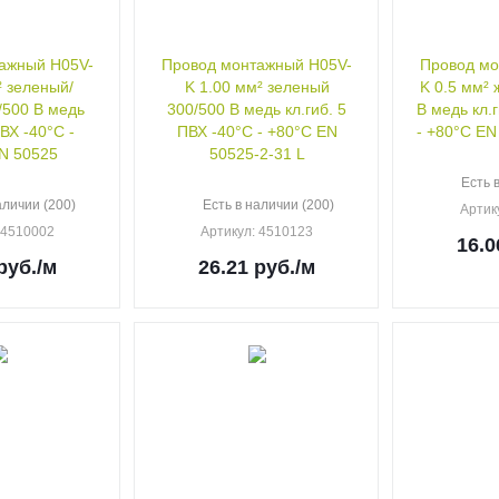
ажный H05V-
Провод монтажный H05V-
Провод мо
² зеленый/
K 1.00 мм² зеленый
K 0.5 мм² желт
300/500 В медь кл.гиб. 5
В медь кл.
ПВХ -40°C -
ПВХ -40°C - +80°C EN
- +80°C EN
N 50525
50525-2-31 L
Есть 
аличии (200)
Есть в наличии (200)
Артик
: 4510002
Артикул
: 4510123
16.0
руб.
/м
26.21
руб.
/м