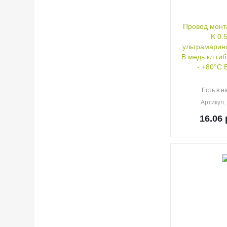
Провод монт
K 0.
ультрамариновый 
В медь кл.гиб
- +80°C 
Есть в н
Артикул
16.06