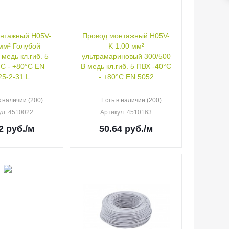
нтажный H05V-
Провод монтажный H05V-
 мм² Голубой
K 1.00 мм²
 медь кл.гиб. 5
ультрамариновый 300/500
°C - +80°C EN
В медь кл.гиб. 5 ПВХ -40°C
25-2-31 L
- +80°C EN 5052
в наличии (200)
Есть в наличии (200)
ул
: 4510022
Артикул
: 4510163
2
руб.
/м
50.64
руб.
/м