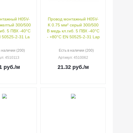
нтажный H05V-
Провод монтажный H05V-
тый 300/500
K 0.75 мм² серый 300/500
гиб. 5 ПВХ -40°C
В медь кл.гиб. 5 ПВХ -40°C
N 50525-2-31 La
- +80°C EN 50525-2-31 Lap
в наличии (200)
Есть в наличии (200)
ул
: 4510113
Артикул
: 4510062
1
руб.
/м
21.32
руб.
/м