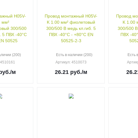
ажный H05V-
Провод монтажный H05V-
Провод мо
5 мм²
K 1.00 мм² фиолетовый
K 1.00
300/500
300/500 В медь кл.гиб. 5
300/500 В
. 5 ПВХ -40°C
ПВХ -40°C - +80°C EN
ПВХ -40
EN 50525
50525-2-3
505
аличии (200)
Есть в наличии (200)
Есть 
: 4510161
Артикул
: 4510073
Артик
руб.
/м
26.21
руб.
/м
26.2