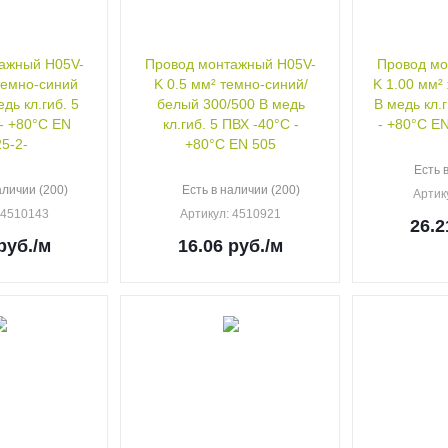
ажный H05V-
Провод монтажный H05V-
Провод мо
темно-синий
K 0.5 мм² темно-синий/
K 1.00 мм² жел
дь кл.гиб. 5
белый 300/500 В медь
В медь кл.
- +80°C EN
кл.гиб. 5 ПВХ -40°C -
- +80°C E
5-2-
+80°C EN 505
Есть 
аличии (200)
Есть в наличии (200)
Артик
: 4510143
Артикул
: 4510921
26.2
руб.
/м
16.06
руб.
/м