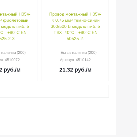
нтажный H05V-
Провод монтажный H05V-
м² фиолетовый
K 0.75 мм² темно-синий
 медь кл.гиб. 5
300/500 В медь кл.гиб. 5
°C - +80°C EN
ПВХ -40°C - +80°C EN
525-2-3
50525-2-
в наличии (200)
Есть в наличии (200)
ул
: 4510072
Артикул
: 4510142
2
руб.
/м
21.32
руб.
/м