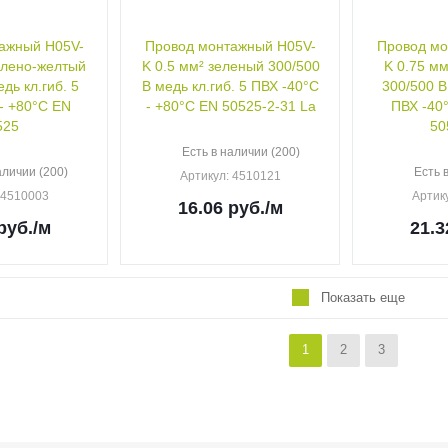
ажный H05V-
Провод монтажный H05V-
Провод мо
елено-желтый
K 0.5 мм² зеленый 300/500
K 0.75 м
дь кл.гиб. 5
В медь кл.гиб. 5 ПВХ -40°C
300/500 В
- +80°C EN
- +80°C EN 50525-2-31 La
ПВХ -40
525
50
Есть в наличии (200)
аличии (200)
Есть 
Артикул
: 4510121
: 4510003
Артик
16.06
руб.
/м
руб.
/м
21.3
Показать еще
1
2
3