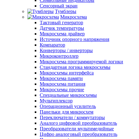
Символьные индикаторы
Сенсорный экран
Тумблеры
Микросхема
Тактовый генератор
Датчик температуры
Микросхема драйвер
Источник опорного напряжения
Компаратор
Конверторы / инверторы
Микроконтроллер
Микросхема программируемой логики
Стандартная логика микросхемы
Микросхемы интерфейса
Микросхема памяти
Микросхема питания
Микросхемы прочие
Специальные микросхемы
Мультиплексор
Операционный усилитель
Панельки для микросхем
Переключатели / коммутаторы
Аналого цифровой преобразователь
Преобразователи мультимедийные
Цифро аналоговый преобразователь