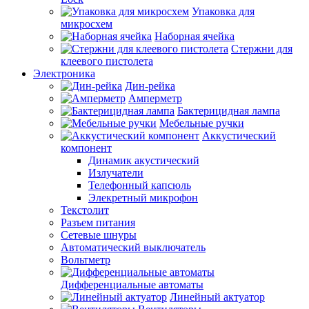
Упаковка для
микросхем
Наборная ячейка
Стержни для
клеевого пистолета
Электроника
Дин-рейка
Амперметр
Бактерицидная лампа
Мебельные ручки
Аккустический
компонент
Динамик акустический
Излучатели
Телефонный капсюль
Элекретный микрофон
Текстолит
Разъем питания
Сетевые шнуры
Автоматический выключатель
Вольтметр
Дифференциальные автоматы
Линейный актуатор