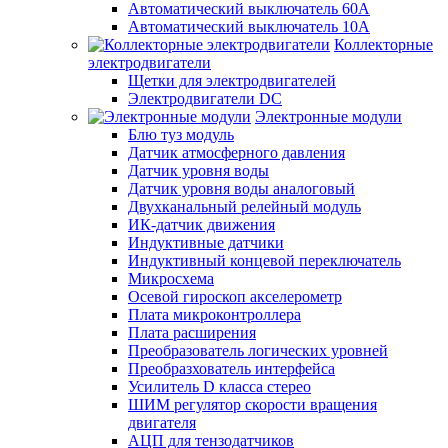
Автоматический выключатель 60А
Автоматический выключатель 10А
Коллекторные
электродвигатели
Щетки для электродвигателей
Электродвигатели DC
Электронные модули
Блю туз модуль
Датчик атмосферного давления
Датчик уровня воды
Датчик уровня воды аналоговый
Двухканальный релейный модуль
ИК-датчик движения
Индуктивные датчики
Индуктивный концевой переключатель
Микросхема
Осевой гироскоп акселерометр
Плата микроконтроллера
Плата расширения
Преобразователь логических уровней
Преобразхователь интерфейса
Усилитель D класса стерео
ШИМ регулятор скорости вращения
двигателя
АЦП для тензодатчиков