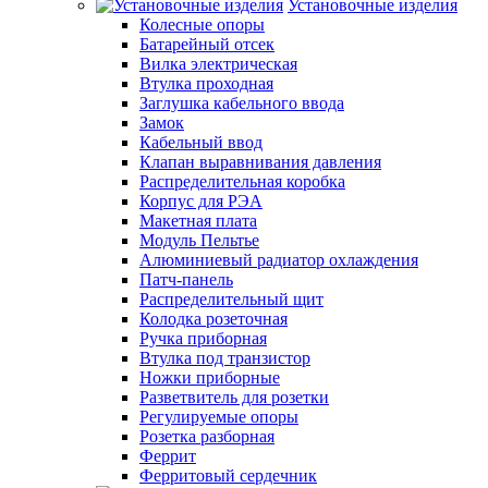
Установочные изделия
Колесные опоры
Батарейный отсек
Вилка электрическая
Втулка проходная
Заглушка кабельного ввода
Замок
Кабельный ввод
Клапан выравнивания давления
Распределительная коробка
Корпус для РЭА
Макетная плата
Модуль Пельтье
Алюминиевый радиатор охлаждения
Патч-панель
Распределительный щит
Колодка розеточная
Ручка приборная
Втулка под транзистор
Ножки приборные
Разветвитель для розетки
Регулируемые опоры
Розетка разборная
Феррит
Ферритовый сердечник