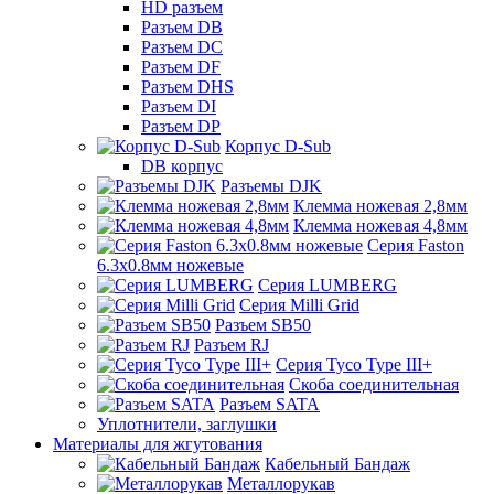
HD разъем
Разъем DB
Разъем DC
Разъем DF
Разъем DHS
Разъем DI
Разъем DP
Корпус D-Sub
DB корпус
Разъемы DJK
Клемма ножевая 2,8мм
Клемма ножевая 4,8мм
Серия Faston
6.3х0.8мм ножевые
Серия LUMBERG
Серия Milli Grid
Разъем SB50
Разъем RJ
Серия Tyco Type III+
Скоба соединительная
Разъем SATA
Уплотнители, заглушки
Материалы для жгутования
Кабельный Бандаж
Металлорукав