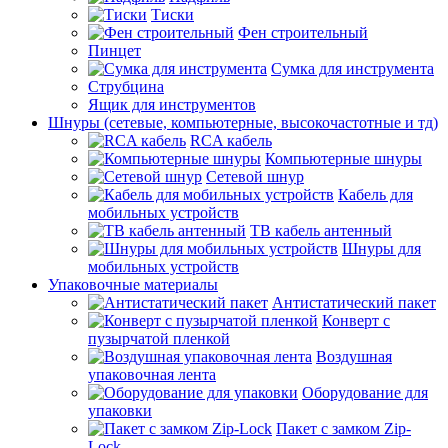
Тиски
Фен строительный
Пинцет
Сумка для инструмента
Струбцина
Ящик для инструментов
Шнуры (сетевые, компьютерные, высокочастотные и тд)
RCA кабель
Компьютерные шнуры
Сетевой шнур
Кабель для
мобильных устройств
ТВ кабель антенный
Шнуры для
мобильных устройств
Упаковочные материалы
Антистатический пакет
Конверт с
пузырчатой пленкой
Воздушная
упаковочная лента
Оборудование для
упаковки
Пакет с замком Zip-
Lock