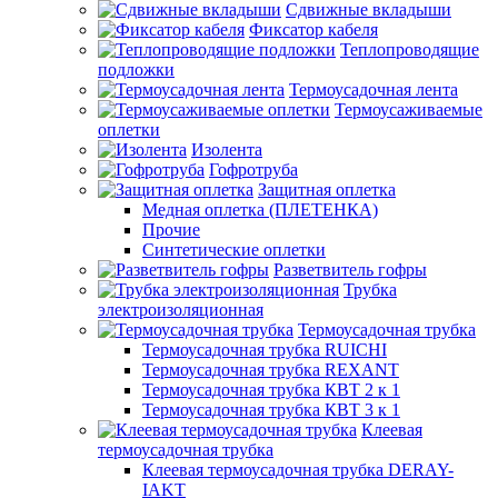
Сдвижные вкладыши
Фиксатор кабеля
Теплопроводящие
подложки
Термоусадочная лента
Термоусаживаемые
оплетки
Изолента
Гофротруба
Защитная оплетка
Медная оплетка (ПЛЕТЕНКА)
Прочие
Синтетические оплетки
Разветвитель гофры
Трубка
электроизоляционная
Термоусадочная трубка
Термоусадочная трубка RUICHI
Термоусадочная трубка REXANT
Термоусадочная трубка КВТ 2 к 1
Термоусадочная трубка КВТ 3 к 1
Клеевая
термоусадочная трубка
Клеевая термоусадочная трубка DERAY-
IAKT