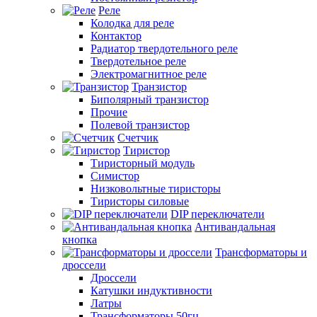
Реле
Колодка для реле
Контактор
Радиатор твердотельного реле
Твердотельное реле
Электромагнитное реле
Транзистор
Биполярный транзистор
Прочие
Полевой транзистор
Счетчик
Тиристор
Тиристорный модуль
Симистор
Низковольтные тиристоры
Тиристоры силовые
DIP переключатели
Антивандальная
кнопка
Трансформаторы и
дроссели
Дроссели
Катушки индуктивности
Латры
Трансформаторы 50гц