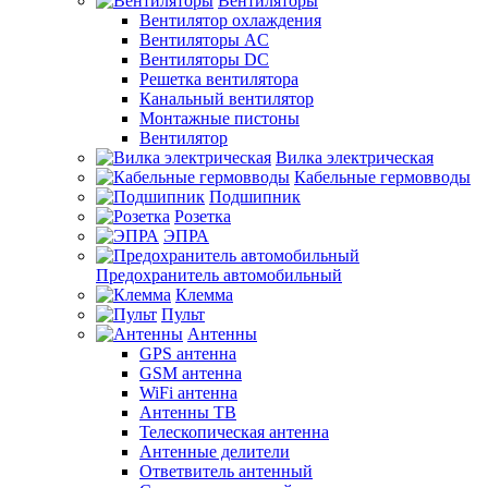
Вентиляторы
Вентилятор охлаждения
Вентиляторы AC
Вентиляторы DC
Решетка вентилятора
Канальный вентилятор
Монтажные пистоны
Вентилятор
Вилка электрическая
Кабельные гермовводы
Подшипник
Розетка
ЭПРА
Предохранитель автомобильный
Клемма
Пульт
Антенны
GPS антенна
GSM антенна
WiFi антенна
Антенны ТВ
Телескопическая антенна
Антенные делители
Ответвитель антенный