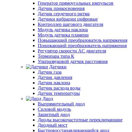
Генератор прямоугольных импульсов
Датчик прикосновения
Датчик сердечного ритма
Датчики вибрации цифровые
Контроллер шагового двигателя
Модуль датчика наклона
Модуль датчика пламени
Повышающий преобразователь напряжения
Понижающий преобразователь напряжения
Регулятор скорости AC двигателя
Термопара типа К
Ультразвуковой датчик расстояния
Датчики
Датчик газа
Датчик давления
Датчик наклона
Датчик расхода воды
Датчик температуры
Диод
Выпрямительный диод
Силовой модуль
Защитный диод
Диоды высокочастотные переключающие
Диодный мост
Быстровосстанавливающийся диод