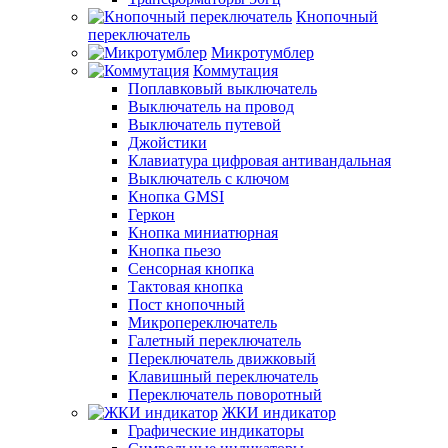
Кнопочный
переключатель
Микротумблер
Коммутация
Поплавковый выключатель
Выключатель на провод
Выключатель путевой
Джойстики
Клавиатура цифровая антивандальная
Выключатель с ключом
Кнопка GMSI
Геркон
Кнопка миниатюрная
Кнопка пьезо
Сенсорная кнопка
Тактовая кнопка
Пост кнопочный
Микропереключатель
Галетный переключатель
Переключатель движковый
Клавишный переключатель
Переключатель поворотный
ЖКИ индикатор
Графические индикаторы