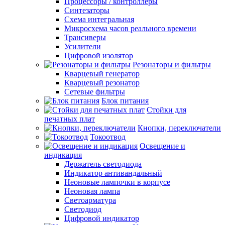
Процессоры / контроллеры
Синтезаторы
Схема интегральная
Микросхема часов реального времени
Трансиверы
Усилители
Цифровой изолятор
Резонаторы и фильтры
Кварцевый генератор
Кварцевый резонатор
Сетевые фильтры
Блок питания
Стойки для
печатных плат
Кнопки, переключатели
Токоотвод
Освещение и
индикация
Держатель светодиода
Индикатор антивандальный
Неоновые лампочки в корпусе
Неоновая лампа
Светоарматура
Светодиод
Цифровой индикатор