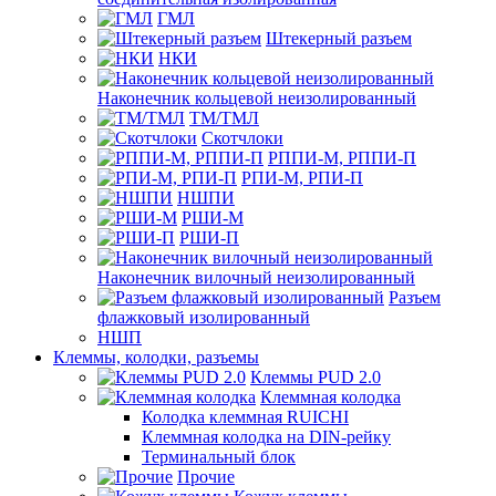
ГМЛ
Штекерный разъем
НКИ
Наконечник кольцевой неизолированный
ТМ/ТМЛ
Скотчлоки
РППИ-М, РППИ-П
РПИ-М, РПИ-П
НШПИ
РШИ-М
РШИ-П
Наконечник вилочный неизолированный
Разъем
флажковый изолированный
НШП
Клеммы, колодки, разъемы
Клеммы PUD 2.0
Клеммная колодка
Колодка клеммная RUICHI
Клеммная колодка на DIN-рейку
Терминальный блок
Прочие