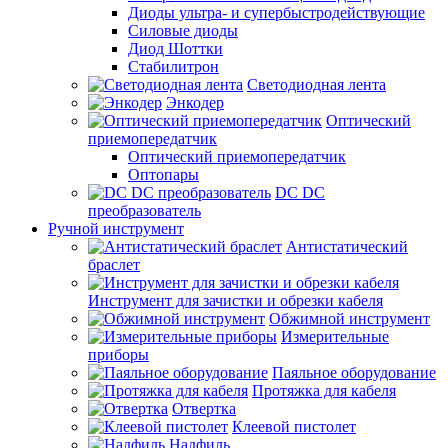
Диоды ультра- и супербыстродействующие
Силовые диоды
Диод Шоттки
Стабилитрон
Светодиодная лента
Энкодер
Оптический
приемопередатчик
Оптический приемопередатчик
Оптопары
DC DC
преобразователь
Ручной инструмент
Антистатический
браслет
Инструмент для зачистки и обрезки кабеля
Обжимной инструмент
Измерительные
приборы
Паяльное оборудование
Протяжка для кабеля
Отвертка
Клеевой пистолет
Надфиль