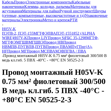
Кабель
Провод
Электронные компоненты
Кабельные
наконечники
Клеммы, колодки, разъемы
Материалы для
жгутования
Материалы для пайки
Ручной инструмент
Шнуры
(сетевые, компьютерные, высокочастотные и тд)
Упаковочные
материалы
Электроника
Метиз и крепеж
РТИ
-
H05V-K
ПЭТВ-2, ПЭТ-155
МГТФЭ
ПВА
ПЭТ-155
1852 (ALPHA
WIRE)
H07V-K
Провод LIY
Провод SiF
БС 35-1298
МГТФ,
МГТФЭ
МГШВ
МГШВЭ
Провод НВ
Провод
НВМ
ПВ,ПУГВПВ,ПУГВ
Провод ПВАМ
ПуГПнг(A)-
HF
Провод МГ
Провод МС
ПВАМЭВ
ПГВА / ПВА
-
Провод монтажный H05V-K 0.75 мм² фиолетовый 300/500 В
медь кл.гиб. 5 ПВХ -40°C - +80°C EN 50525-2-3
Провод монтажный H05V-K
0.75 мм² фиолетовый 300/500
В медь кл.гиб. 5 ПВХ -40°C -
+80°C EN 50525-2-3