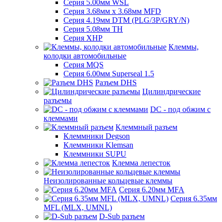
Серия 5.00мм WSL
Серия 3.68мм х 3.68мм MFD
Серия 4.19мм DTM (PLG/3P/GRY/N)
Серия 5.08мм TH
Серия XHP
Клеммы,
колодки автомобильные
Серия MQS
Серия 6.00мм Superseal 1.5
Разъем DHS
Цилиндрические
разъемы
DC - под обжим с
клеммами
Клеммный разъем
Клеммники Degson
Клеммники Klemsan
Клеммники SUPU
Клемма лепесток
Неизолированные кольцевые клеммы
Серия 6.20мм MFA
Серия 6.35мм
MFL (MLX, UMNL)
D-Sub разъем