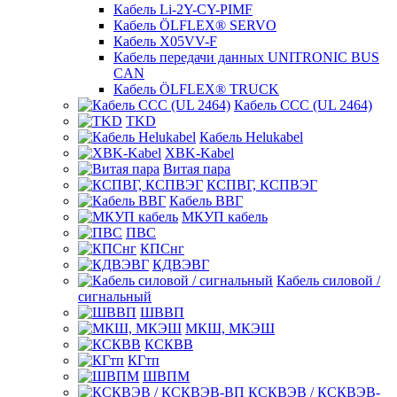
Кабель Li-2Y-CY-PIMF
Кабель ÖLFLEX® SERVO
Кабель X05VV-F
Кабель передачи данных UNITRONIC BUS
CAN
Кабель ÖLFLEX® TRUCK
Кабель CCC (UL 2464)
TKD
Кабель Helukabel
XBK-Kabel
Витая пара
КСПВГ, КСПВЭГ
Кабель ВВГ
МКУП кабель
ПВС
КПСнг
КДВЭВГ
Кабель силовой /
сигнальный
ШВВП
МКШ, МКЭШ
КСКВВ
КГтп
ШВПМ
КСКВЭВ / КСКВЭВ-