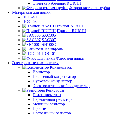
Оплетка кабельная RUICHI
Фторопластовая трубка
Материалы для пайки
ПОС-40
ПОС-63
Припой ASAHI
Припой RUICHI
SAC305
SAC307
SN100C
Канифоль
ПОС-61
Флюс для пайки
Электронные компоненты
Конденсатор
Ионистор
Пленочный конденсатор
Пусковой конденсатор
Электролитический конденсатор
Резисторы
Потенциометры
Переменный резистор
Мощный резистор
Прочие
Постоянный резистор