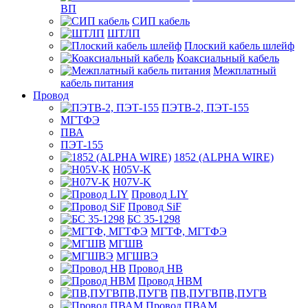
ВП
СИП кабель
ШТЛП
Плоский кабель шлейф
Коаксиальный кабель
Межплатный
кабель питания
Провод
ПЭТВ-2, ПЭТ-155
МГТФЭ
ПВА
ПЭТ-155
1852 (ALPHA WIRE)
H05V-K
H07V-K
Провод LIY
Провод SiF
БС 35-1298
МГТФ, МГТФЭ
МГШВ
МГШВЭ
Провод НВ
Провод НВМ
ПВ,ПУГВПВ,ПУГВ
Провод ПВАМ