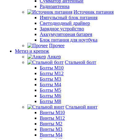
Сумматор антенный
Радиоантенна
Источник питания
Импульсный блок питания
Светодиодный драйвер
Зарядное устройство
Аккумуляторная батарея
Блок питания для ноутбука
Прочее
Метиз и крепеж
Анкер
Стальной болт
Болты М10
Болты М12
Болты М3
Болты М4
Болты М5
Болты М6
Болты М8
Стальной винт
Винты М10
Винты М12
Винты М2
Винты М3
Винты М4