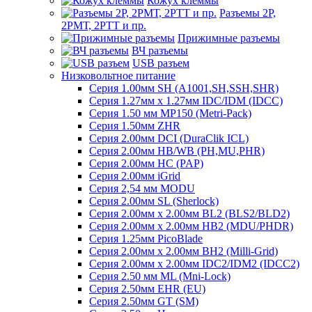
Кожух клеммы
Разъемы 2Р,
2РМТ, 2РТТ и пр.
Прижимные разъемы
ВЧ разъемы
USB разъем
Низковольтное питание
Серия 1.00мм SH (A1001,SH,SSH,SHR)
Серия 1.27мм x 1.27мм IDC/IDM (IDCC)
Серия 1.50 мм MP150 (Metri-Pack)
Серия 1.50мм ZHR
Серия 2.00мм DCI (DuraClik ICL)
Серия 2.00мм HB/WB (PH,MU,PHR)
Серия 2.00мм HC (PAP)
Серия 2.00мм iGrid
Серия 2,54 мм MODU
Серия 2.00мм SL (Sherlock)
Серия 2.00мм x 2.00мм BL2 (BLS2/BLD2)
Серия 2.00мм x 2.00мм HB2 (MDU/PHDR)
Серия 1.25мм PicoBlade
Серия 2.00мм х 2.00мм BH2 (Milli-Grid)
Серия 2.00мм х 2.00мм IDC2/IDM2 (IDCC2)
Серия 2.50 мм ML (Mni-Lock)
Серия 2.50мм EHR (EU)
Серия 2.50мм GT (SM)