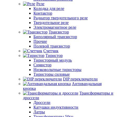
Реле
Колодка для реле
Контактор
Радиатор твердотельного реле
Твердотельное реле
Электромагнитное реле
Транзистор
Биполярный транзистор
Прочие
Полевой транзистор
Счетчик
Тиристор
Тиристорный модуль
Симистор
Низковольтные тиристоры
Тиристоры силовые
DIP переключатели
Антивандальная
кнопка
Трансформаторы и
дроссели
Дроссели
Катушки индуктивности
Латры
Трансформаторы 50гц