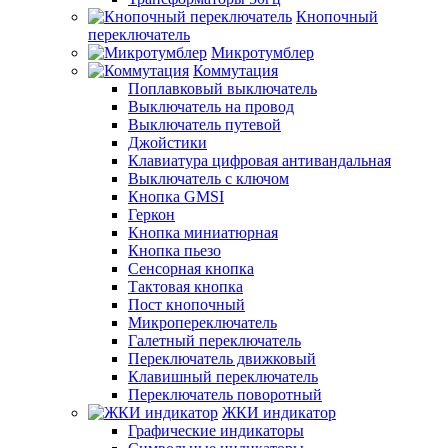
Кнопочный
переключатель
Микротумблер
Коммутация
Поплавковый выключатель
Выключатель на провод
Выключатель путевой
Джойстики
Клавиатура цифровая антивандальная
Выключатель с ключом
Кнопка GMSI
Геркон
Кнопка миниатюрная
Кнопка пьезо
Сенсорная кнопка
Тактовая кнопка
Пост кнопочный
Микропереключатель
Галетный переключатель
Переключатель движковый
Клавишный переключатель
Переключатель поворотный
ЖКИ индикатор
Графические индикаторы