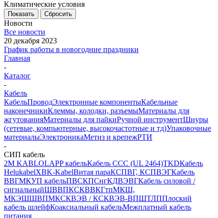
Климатические условия
Показать
Сбросить
Новости
Все новости
20 декабря 2023
График работы в новогодние праздники
Главная
-
Каталог
-
Кабель
Кабель
Провод
Электронные компоненты
Кабельные
наконечники
Клеммы, колодки, разъемы
Материалы для
жгутования
Материалы для пайки
Ручной инструмент
Шнуры
(сетевые, компьютерные, высокочастотные и тд)
Упаковочные
материалы
Электроника
Метиз и крепеж
РТИ
-
СИП кабель
2M KABLO
LAPP кабель
Кабель CCC (UL 2464)
TKD
Кабель
Helukabel
XBK-Kabel
Витая пара
КСПВГ, КСПВЭГ
Кабель
ВВГ
МКУП кабель
ПВС
КПСнг
КДВЭВГ
Кабель силовой /
сигнальный
ШВВП
КСКВВ
КГтп
МКШ,
МКЭШ
ШВПМ
КСКВЭВ / КСКВЭВ-ВП
ШТЛП
Плоский
кабель шлейф
Коаксиальный кабель
Межплатный кабель
питания