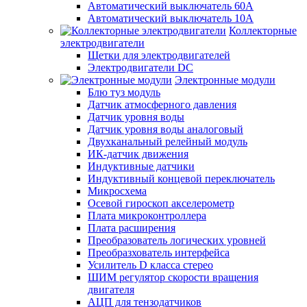
Автоматический выключатель 60А
Автоматический выключатель 10А
Коллекторные
электродвигатели
Щетки для электродвигателей
Электродвигатели DC
Электронные модули
Блю туз модуль
Датчик атмосферного давления
Датчик уровня воды
Датчик уровня воды аналоговый
Двухканальный релейный модуль
ИК-датчик движения
Индуктивные датчики
Индуктивный концевой переключатель
Микросхема
Осевой гироскоп акселерометр
Плата микроконтроллера
Плата расширения
Преобразователь логических уровней
Преобразхователь интерфейса
Усилитель D класса стерео
ШИМ регулятор скорости вращения
двигателя
АЦП для тензодатчиков