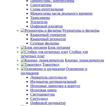
Процессоры / контроллеры
Синтезаторы
Схема интегральная
Микросхема часов реального времени
Трансиверы
Усилители
Цифровой изолятор
Резонаторы и фильтры
Кварцевый генератор
Кварцевый резонатор
Сетевые фильтры
Блок питания
Стойки для
печатных плат
Кнопки, переключатели
Токоотвод
Освещение и
индикация
Держатель светодиода
Индикатор антивандальный
Неоновые лампочки в корпусе
Неоновая лампа
Светоарматура
Светодиод
Цифровой индикатор