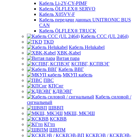
Кабель Li-2Y-CY-PIMF
Кабель ÖLFLEX® SERVO
Кабель X05VV-F
Кабель передачи данных UNITRONIC BUS
CAN
Кабель ÖLFLEX® TRUCK
Кабель CCC (UL 2464)
TKD
Кабель Helukabel
XBK-Kabel
Витая пара
КСПВГ, КСПВЭГ
Кабель ВВГ
МКУП кабель
ПВС
КПСнг
КДВЭВГ
Кабель силовой /
сигнальный
ШВВП
МКШ, МКЭШ
КСКВВ
КГтп
ШВПМ
КСКВЭВ / КСКВЭВ-