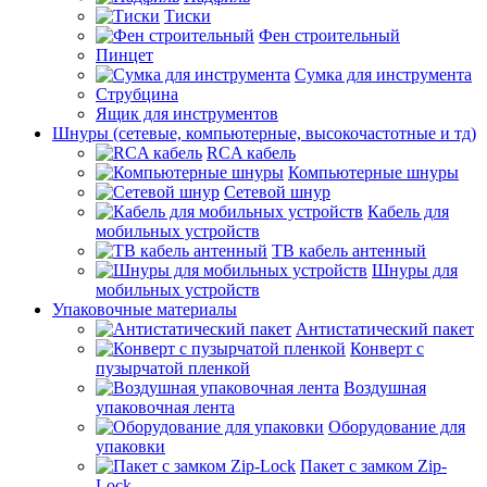
Тиски
Фен строительный
Пинцет
Сумка для инструмента
Струбцина
Ящик для инструментов
Шнуры (сетевые, компьютерные, высокочастотные и тд)
RCA кабель
Компьютерные шнуры
Сетевой шнур
Кабель для
мобильных устройств
ТВ кабель антенный
Шнуры для
мобильных устройств
Упаковочные материалы
Антистатический пакет
Конверт с
пузырчатой пленкой
Воздушная
упаковочная лента
Оборудование для
упаковки
Пакет с замком Zip-
Lock