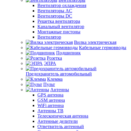
Вентиляторы
Вентилятор охлаждения
Вентиляторы AC
Вентиляторы DC
Решетка вентилятора
Канальный вентилятор
Монтажные пистоны
Вентилятор
Вилка электрическая
Кабельные гермовводы
Подшипник
Розетка
ЭПРА
Предохранитель автомобильный
Клемма
Пульт
Антенны
GPS антенна
GSM антенна
WiFi антенна
Антенны ТВ
Телескопическая антенна
Антенные делители
Ответвитель антенный