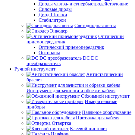
Диоды ультра- и супербыстродействующие
Силовые диоды
Диод Шоттки
Стабилитрон
Светодиодная лента
Энкодер
Оптический
приемопередатчик
Оптический приемопередатчик
Оптопары
DC DC
преобразователь
Ручной инструмент
Антистатический
браслет
Инструмент для зачистки и обрезки кабеля
Обжимной инструмент
Измерительные
приборы
Паяльное оборудование
Протяжка для кабеля
Отвертка
Клеевой пистолет
Надфиль