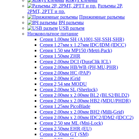
Кожух клеммы
Разъемы 2Р,
2РМТ, 2РТТ и пр.
Прижимные разъемы
ВЧ разъемы
USB разъем
Низковольтное питание
Серия 1.00мм SH (A1001,SH,SSH,SHR)
Серия 1.27мм x 1.27мм IDC/IDM (IDCC)
Серия 1.50 мм MP150 (Metri-Pack)
Серия 1.50мм ZHR
Серия 2.00мм DCI (DuraClik ICL)
Серия 2.00мм HB/WB (PH,MU,PHR)
Серия 2.00мм HC (PAP)
Серия 2.00мм iGrid
Серия 2,54 мм MODU
Серия 2.00мм SL (Sherlock)
Серия 2.00мм x 2.00мм BL2 (BLS2/BLD2)
Серия 2.00мм x 2.00мм HB2 (MDU/PHDR)
Серия 1.25мм PicoBlade
Серия 2.00мм х 2.00мм BH2 (Milli-Grid)
Серия 2.00мм х 2.00мм IDC2/IDM2 (IDCC2)
Серия 2.50 мм ML (Mni-Lock)
Серия 2.50мм EHR (EU)
Серия 2.50мм GT (SM)