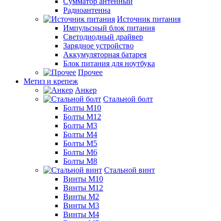
Сумматор антенный
Радиоантенна
Источник питания
Импульсный блок питания
Светодиодный драйвер
Зарядное устройство
Аккумуляторная батарея
Блок питания для ноутбука
Прочее
Метиз и крепеж
Анкер
Стальной болт
Болты М10
Болты М12
Болты М3
Болты М4
Болты М5
Болты М6
Болты М8
Стальной винт
Винты М10
Винты М12
Винты М2
Винты М3
Винты М4