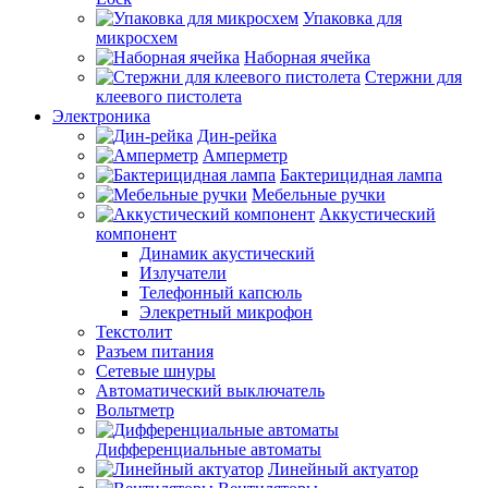
Упаковка для
микросхем
Наборная ячейка
Стержни для
клеевого пистолета
Электроника
Дин-рейка
Амперметр
Бактерицидная лампа
Мебельные ручки
Аккустический
компонент
Динамик акустический
Излучатели
Телефонный капсюль
Элекретный микрофон
Текстолит
Разъем питания
Сетевые шнуры
Автоматический выключатель
Вольтметр
Дифференциальные автоматы
Линейный актуатор