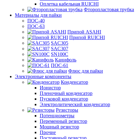
Оплетка кабельная RUICHI
Фторопластовая трубка
Материалы для пайки
ПОС-40
ПОС-63
Припой ASAHI
Припой RUICHI
SAC305
SAC307
SN100C
Канифоль
ПОС-61
Флюс для пайки
Электронные компоненты
Конденсатор
Ионистор
Пленочный конденсатор
Пусковой конденсатор
Электролитический конденсатор
Резисторы
Потенциометры
Переменный резистор
Мощный резистор
Прочие
Постоянный резистор