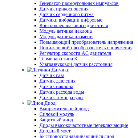
Генератор прямоугольных импульсов
Датчик прикосновения
Датчик сердечного ритма
Датчики вибрации цифровые
Контроллер шагового двигателя
Модуль датчика наклона
Модуль датчика пламени
Повышающий преобразователь напряжения
Понижающий преобразователь напряжения
Регулятор скорости AC двигателя
Термопара типа К
Ультразвуковой датчик расстояния
Датчики
Датчик газа
Датчик давления
Датчик наклона
Датчик расхода воды
Датчик температуры
Диод
Выпрямительный диод
Силовой модуль
Защитный диод
Диоды высокочастотные переключающие
Диодный мост
Быстровосстанавливающийся диод