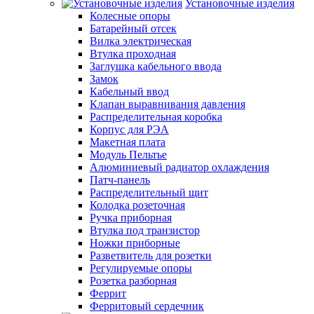
Установочные изделия
Колесные опоры
Батарейный отсек
Вилка электрическая
Втулка проходная
Заглушка кабельного ввода
Замок
Кабельный ввод
Клапан выравнивания давления
Распределительная коробка
Корпус для РЭА
Макетная плата
Модуль Пельтье
Алюминиевый радиатор охлаждения
Патч-панель
Распределительный щит
Колодка розеточная
Ручка приборная
Втулка под транзистор
Ножки приборные
Разветвитель для розетки
Регулируемые опоры
Розетка разборная
Феррит
Ферритовый сердечник