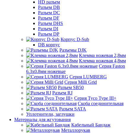
HD разъем
Разъем DB
Разъем DC
Разъем DF
Разъем DHS
Разъем DI
Разъем DP
Корпус D-Sub
DB корпус
Разъемы DJK
Клемма ножевая 2,8мм
Клемма ножевая 4,8мм
Серия Faston
6.3х0.8мм ножевые
Серия LUMBERG
Серия Milli Grid
Разъем SB50
Разъем RJ
Серия Tyco Type III+
Скоба соединительная
Разъем SATA
Уплотнители, заглушки
Материалы для жгутования
Кабельный Бандаж
Металлорукав