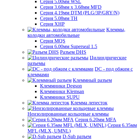
Серия 5.00мм WSL
Серия 3.68мм х 3.68мм MFD
Серия 4.19мм DTM (PLG/3P/GRY/N)
Серия 5.08мм TH
Серия XHP
Клеммы,
колодки автомобильные
Серия MQS
Серия 6.00мм Superseal 1.5
Разъем DHS
Цилиндрические
разъемы
DC - под обжим с
клеммами
Клеммный разъем
Клеммники Degson
Клеммники Klemsan
Клеммники SUPU
Клемма лепесток
Неизолированные кольцевые клеммы
Серия 6.20мм MFA
Серия 6.35мм
MFL (MLX, UMNL)
D-Sub разъем