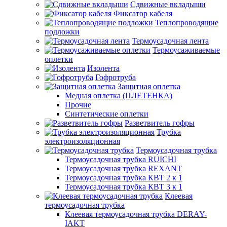
Сдвижные вкладыши
Фиксатор кабеля
Теплопроводящие
подложки
Термоусадочная лента
Термоусаживаемые
оплетки
Изолента
Гофротруба
Защитная оплетка
Медная оплетка (ПЛЕТЕНКА)
Прочие
Синтетические оплетки
Разветвитель гофры
Трубка
электроизоляционная
Термоусадочная трубка
Термоусадочная трубка RUICHI
Термоусадочная трубка REXANT
Термоусадочная трубка КВТ 2 к 1
Термоусадочная трубка КВТ 3 к 1
Клеевая
термоусадочная трубка
Клеевая термоусадочная трубка DERAY-
IAKT