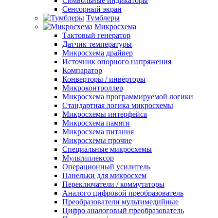
Символьные индикаторы
Сенсорный экран
Тумблеры
Микросхема
Тактовый генератор
Датчик температуры
Микросхема драйвер
Источник опорного напряжения
Компаратор
Конверторы / инверторы
Микроконтроллер
Микросхема программируемой логики
Стандартная логика микросхемы
Микросхемы интерфейса
Микросхема памяти
Микросхема питания
Микросхемы прочие
Специальные микросхемы
Мультиплексор
Операционный усилитель
Панельки для микросхем
Переключатели / коммутаторы
Аналого цифровой преобразователь
Преобразователи мультимедийные
Цифро аналоговый преобразователь