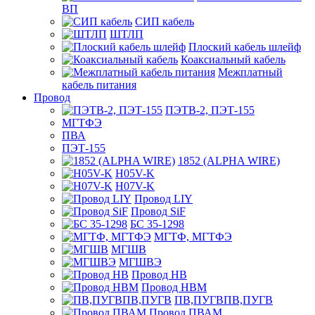
ВП
СИП кабель
ШТЛП
Плоский кабель шлейф
Коаксиальный кабель
Межплатный
кабель питания
Провод
ПЭТВ-2, ПЭТ-155
МГТФЭ
ПВА
ПЭТ-155
1852 (ALPHA WIRE)
H05V-K
H07V-K
Провод LIY
Провод SiF
БС 35-1298
МГТФ, МГТФЭ
МГШВ
МГШВЭ
Провод НВ
Провод НВМ
ПВ,ПУГВПВ,ПУГВ
Провод ПВАМ