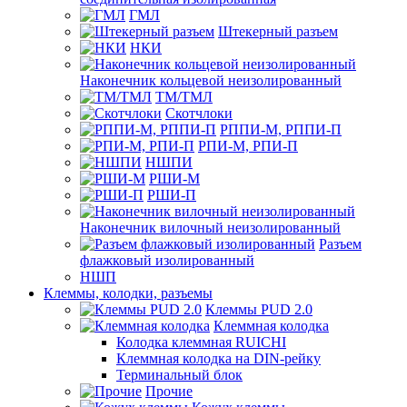
ГМЛ
Штекерный разъем
НКИ
Наконечник кольцевой неизолированный
ТМ/ТМЛ
Скотчлоки
РППИ-М, РППИ-П
РПИ-М, РПИ-П
НШПИ
РШИ-М
РШИ-П
Наконечник вилочный неизолированный
Разъем
флажковый изолированный
НШП
Клеммы, колодки, разъемы
Клеммы PUD 2.0
Клеммная колодка
Колодка клеммная RUICHI
Клеммная колодка на DIN-рейку
Терминальный блок
Прочие