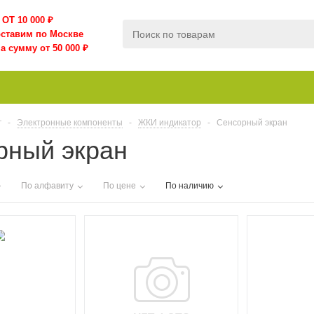
ОТ 10 000
₽
оставим по Москве
а сумму от 50 000 ₽
г
-
Электронные компоненты
-
ЖКИ индикатор
-
Сенсорный экран
рный экран
По алфавиту
По цене
По наличию