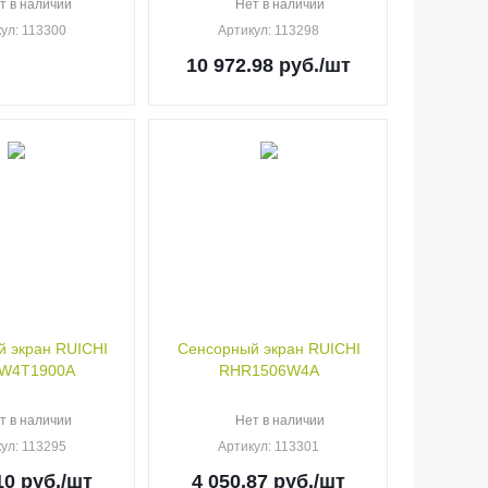
т в наличии
Нет в наличии
кул
: 113300
Артикул
: 113298
10 972.98
руб.
/шт
 экран RUICHI
Сенсорный экран RUICHI
W4T1900A
RHR1506W4A
т в наличии
Нет в наличии
кул
: 113295
Артикул
: 113301
10
руб.
/шт
4 050.87
руб.
/шт