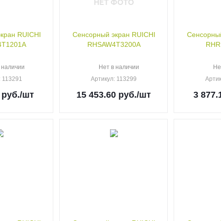
кран RUICHI
Сенсорный экран RUICHI
Сенсорный
T1201A
RHSAW4T3200A
RHR
 наличии
Нет в наличии
Не
: 113291
Артикул
: 113299
Арти
руб.
/шт
15 453.60
руб.
/шт
3 877.