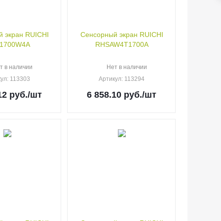
 экран RUICHI
Сенсорный экран RUICHI
1700W4A
RHSAW4T1700A
т в наличии
Нет в наличии
кул
: 113303
Артикул
: 113294
12
руб.
/шт
6 858.10
руб.
/шт