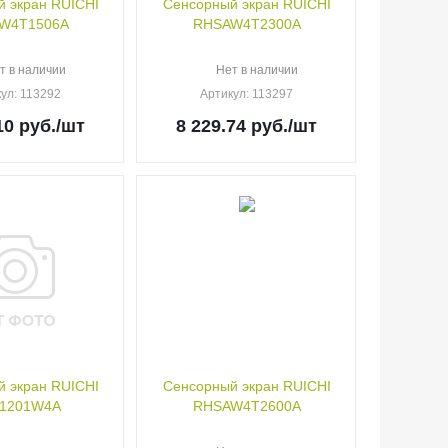
 экран RUICHI
Сенсорный экран RUICHI
W4T1506A
RHSAW4T2300A
т в наличии
Нет в наличии
кул
: 113292
Артикул
: 113297
10
руб.
/шт
8 229.74
руб.
/шт
 экран RUICHI
Сенсорный экран RUICHI
1201W4A
RHSAW4T2600A