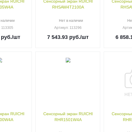
кран RUICHI
Сенсорный экран RUICHI
Сенсорный
05W4A
RHSAW4T2100A
RHSA
 наличии
Нет в наличии
Не
: 113305
Артикул
: 113296
Арти
руб.
/шт
7 543.93
руб.
/шт
6 858.
кран RUICHI
Сенсорный экран RUICHI
Сенсорный
00W4A
RHR1501W4A
RHR