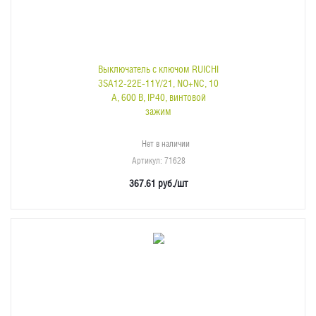
Выключатель с ключом RUICHI
3SA12-22E-11Y/21, NO+NC, 10
А, 600 В, IP40, винтовой
зажим
Нет в наличии
Артикул
: 71628
367.61
руб.
/шт