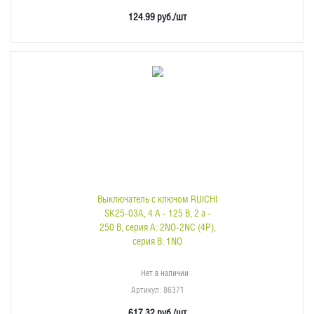
124.99
руб.
/шт
Выключатель с ключом RUICHI
SK25-03A, 4 А - 125 В, 2 а -
250 В, серия А: 2NO-2NC (4Р),
серия В: 1NO
Нет в наличии
Артикул
: 86371
617.32
руб.
/шт