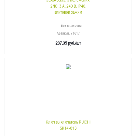
3SA8-BG33, 3 положения,
2NO, 3 А, 240 В, IP40,
винтовой зажим
Нет в наличии
Артикул
: 71617
237.35
руб.
/шт
Ключ выключатель RUICHI
SK14-01B