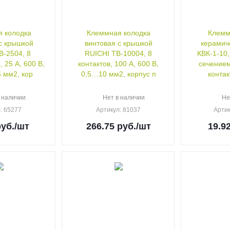
 колодка
Клеммная колодка
Клемм
с крышкой
винтовая с крышкой
керамич
B-2504, 8
RUICHI TB-10004, 8
КВК-1-10
, 25 А, 600 В,
контактов, 100 А, 600 В,
сечением
 мм2, кор
0,5…10 мм2, корпус п
контак
 наличии
Нет в наличии
Не
л
: 65277
Артикул
: 81037
Арти
уб.
/шт
266.75
руб.
/шт
19.9