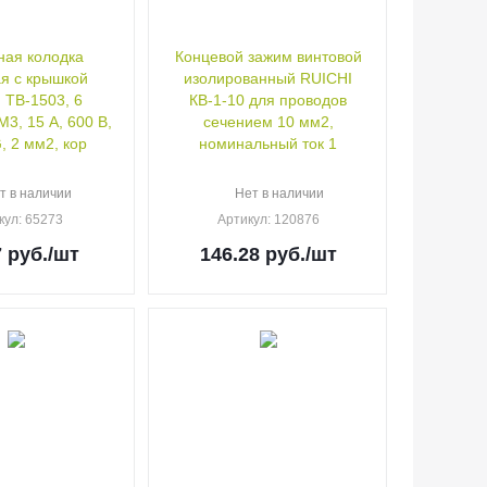
ая колодка
Концевой зажим винтовой
я с крышкой
изолированный RUICHI
 TB-1503, 6
КВ-1-10 для проводов
М3, 15 А, 600 В,
сечением 10 мм2,
, 2 мм2, кор
номинальный ток 1
т в наличии
Нет в наличии
кул
: 65273
Артикул
: 120876
7
руб.
/шт
146.28
руб.
/шт