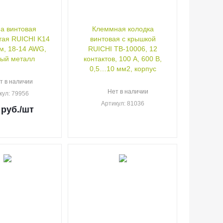
а винтовая
Клеммная колодка
тая RUICHI K14
винтовая с крышкой
м, 18-14 AWG,
RUICHI TB-10006, 12
ый металл
контактов, 100 А, 600 В,
0,5…10 мм2, корпус
т в наличии
Нет в наличии
кул
: 79956
Артикул
: 81036
руб.
/шт