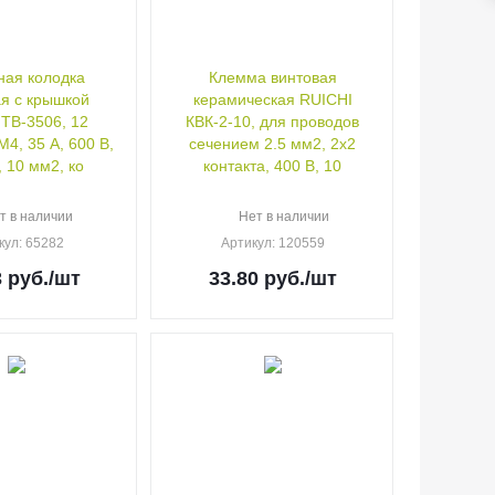
ая колодка
Клемма винтовая
я с крышкой
керамическая RUICHI
TB-3506, 12
КВК-2-10, для проводов
М4, 35 А, 600 В,
сечением 2.5 мм2, 2x2
 10 мм2, ко
контакта, 400 В, 10
т в наличии
Нет в наличии
кул
: 65282
Артикул
: 120559
3
руб.
/шт
33.80
руб.
/шт