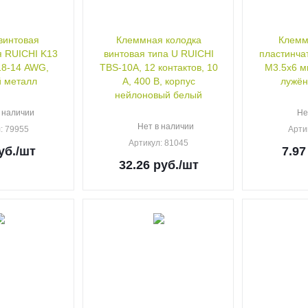
винтовая
Клеммная колодка
Клемм
я RUICHI K13
винтовая типа U RUICHI
пластинча
18-14 AWG,
TBS-10A, 12 контактов, 10
M3.5x6 м
 металл
А, 400 В, корпус
лужён
нейлоновый белый
 наличии
Не
Нет в наличии
л
: 79955
Арти
Артикул
: 81045
уб.
/шт
7.97
32.26
руб.
/шт