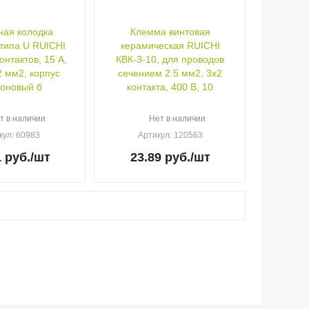
ая колодка
Клемма винтовая
типа U RUICHI
керамическая RUICHI
онтактов, 15 A,
КВК-3-10, для проводов
2 мм2, корпус
сечением 2.5 мм2, 3x2
оновый б
контакта, 400 В, 10
т в наличии
Нет в наличии
кул
: 60983
Артикул
: 120563
1
руб.
/шт
23.89
руб.
/шт