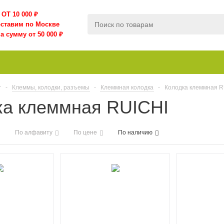
ОТ 10 000
₽
оставим по Москве
а сумму от 50 000 ₽
г
-
Клеммы, колодки, разъемы
-
Клеммная колодка
-
Колодка клеммная R
ка клеммная RUICHI
По алфавиту
По цене
По наличию