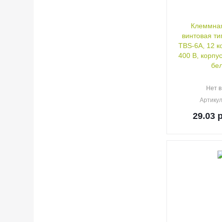
Клеммная
винтовая ти
TBS-6A, 12 ко
400 В, корпу
бе
Нет в
Артику
29.03
р