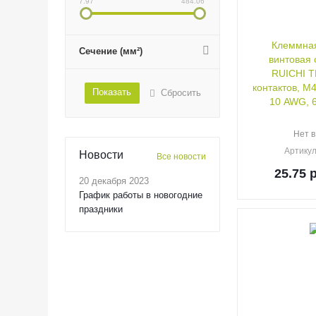
7.97
484.06
Клеммная
Сечение (мм²)
винтовая 
RUICHI T
контактов, М4
Показать
Сбросить
10 AWG, 6
Нет в
Артику
Новости
Все новости
25.75
р
20 декабря 2023
График работы в новогодние
праздники