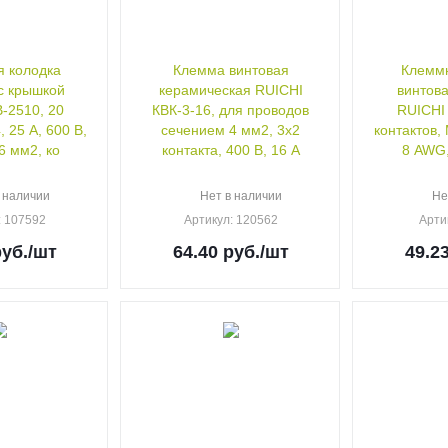
 колодка
Клемма винтовая
Клеммн
с крышкой
керамическая RUICHI
винтова
-2510, 20
КВК-3-16, для проводов
RUICHI 
, 25 А, 600 В,
сечением 4 мм2, 3x2
контактов, 
6 мм2, ко
контакта, 400 В, 16 А
8 AWG,
 наличии
Нет в наличии
Не
: 107592
Артикул
: 120562
Арти
уб.
/шт
64.40
руб.
/шт
49.2