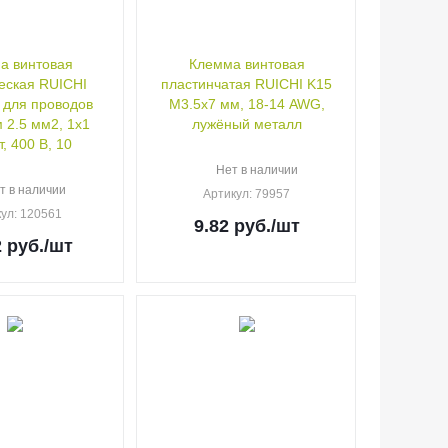
а винтовая
Клемма винтовая
еская RUICHI
пластинчатая RUICHI K15
, для проводов
M3.5x7 мм, 18-14 AWG,
 2.5 мм2, 1x1
лужёный металл
т, 400 В, 10
Нет в наличии
т в наличии
Артикул
: 79957
кул
: 120561
9.82
руб.
/шт
2
руб.
/шт