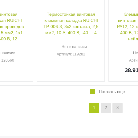
винтовая
Термостойкая винтовая
Клеммн
кая RUICHI
клеммная колодка RUICHI
винтовая 
ля проводов
ТР-006-3, 3х2 контакта, 2,5
PA12, 12 к
.5 мм2, 1x1
мм2, 10 А, 400 В, -40...+4
400 В, 1
400 В, 12
нейл
Нет в наличии
 наличии
Не
Артикул
: 119282
: 120560
Арти
38.9
Показать еще
1
2
3