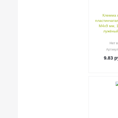
Клемма 
пластинчата
M4x9 мм, 
лужёный
Нет в
Артику
9.83
р