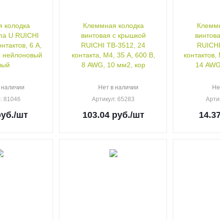
 колодка
Клеммная колодка
Клеммн
па U RUICHI
винтовая с крышкой
винтова
нтактов, 6 А,
RUICHI TB-3512, 24
RUICHI
с нейлоновый
контакта, М4, 35 А, 600 В,
контактов, 
лый
8 AWG, 10 мм2, кор
14 AWG
 наличии
Нет в наличии
Не
л
: 81046
Артикул
: 65283
Арти
уб.
/шт
103.04
руб.
/шт
14.3