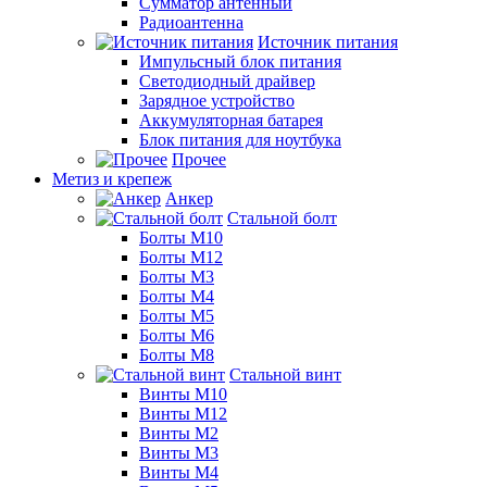
Сумматор антенный
Радиоантенна
Источник питания
Импульсный блок питания
Светодиодный драйвер
Зарядное устройство
Аккумуляторная батарея
Блок питания для ноутбука
Прочее
Метиз и крепеж
Анкер
Стальной болт
Болты М10
Болты М12
Болты М3
Болты М4
Болты М5
Болты М6
Болты М8
Стальной винт
Винты М10
Винты М12
Винты М2
Винты М3
Винты М4