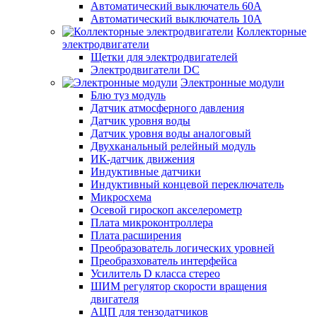
Автоматический выключатель 60А
Автоматический выключатель 10А
Коллекторные
электродвигатели
Щетки для электродвигателей
Электродвигатели DC
Электронные модули
Блю туз модуль
Датчик атмосферного давления
Датчик уровня воды
Датчик уровня воды аналоговый
Двухканальный релейный модуль
ИК-датчик движения
Индуктивные датчики
Индуктивный концевой переключатель
Микросхема
Осевой гироскоп акселерометр
Плата микроконтроллера
Плата расширения
Преобразователь логических уровней
Преобразхователь интерфейса
Усилитель D класса стерео
ШИМ регулятор скорости вращения
двигателя
АЦП для тензодатчиков