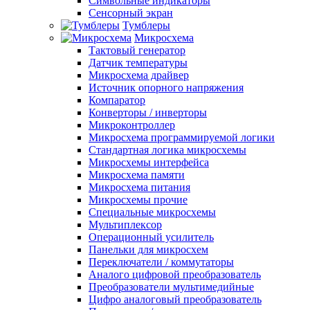
Символьные индикаторы
Сенсорный экран
Тумблеры
Микросхема
Тактовый генератор
Датчик температуры
Микросхема драйвер
Источник опорного напряжения
Компаратор
Конверторы / инверторы
Микроконтроллер
Микросхема программируемой логики
Стандартная логика микросхемы
Микросхемы интерфейса
Микросхема памяти
Микросхема питания
Микросхемы прочие
Специальные микросхемы
Мультиплексор
Операционный усилитель
Панельки для микросхем
Переключатели / коммутаторы
Аналого цифровой преобразователь
Преобразователи мультимедийные
Цифро аналоговый преобразователь