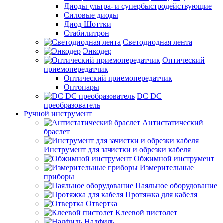
Диоды ультра- и супербыстродействующие
Силовые диоды
Диод Шоттки
Стабилитрон
Светодиодная лента
Энкодер
Оптический
приемопередатчик
Оптический приемопередатчик
Оптопары
DC DC
преобразователь
Ручной инструмент
Антистатический
браслет
Инструмент для зачистки и обрезки кабеля
Обжимной инструмент
Измерительные
приборы
Паяльное оборудование
Протяжка для кабеля
Отвертка
Клеевой пистолет
Надфиль