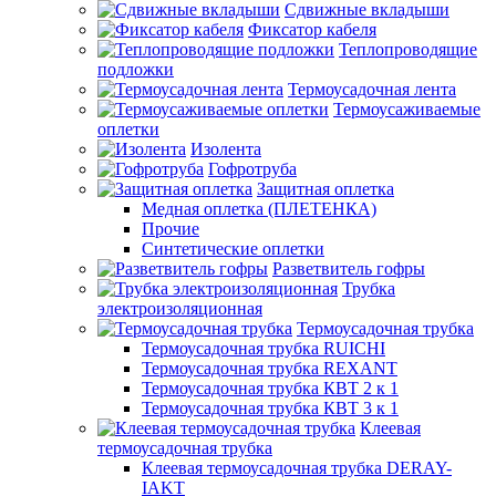
Сдвижные вкладыши
Фиксатор кабеля
Теплопроводящие
подложки
Термоусадочная лента
Термоусаживаемые
оплетки
Изолента
Гофротруба
Защитная оплетка
Медная оплетка (ПЛЕТЕНКА)
Прочие
Синтетические оплетки
Разветвитель гофры
Трубка
электроизоляционная
Термоусадочная трубка
Термоусадочная трубка RUICHI
Термоусадочная трубка REXANT
Термоусадочная трубка КВТ 2 к 1
Термоусадочная трубка КВТ 3 к 1
Клеевая
термоусадочная трубка
Клеевая термоусадочная трубка DERAY-
IAKT