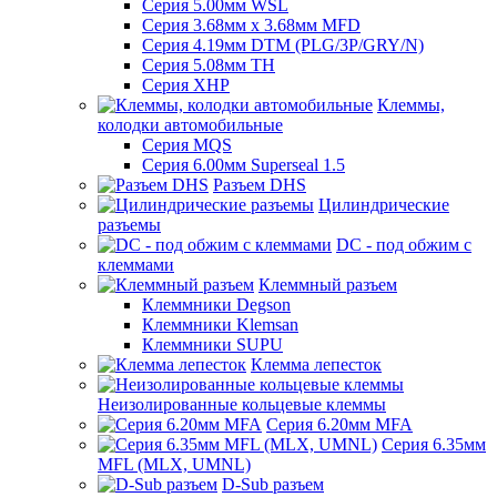
Серия 5.00мм WSL
Серия 3.68мм х 3.68мм MFD
Серия 4.19мм DTM (PLG/3P/GRY/N)
Серия 5.08мм TH
Серия XHP
Клеммы,
колодки автомобильные
Серия MQS
Серия 6.00мм Superseal 1.5
Разъем DHS
Цилиндрические
разъемы
DC - под обжим с
клеммами
Клеммный разъем
Клеммники Degson
Клеммники Klemsan
Клеммники SUPU
Клемма лепесток
Неизолированные кольцевые клеммы
Серия 6.20мм MFA
Серия 6.35мм
MFL (MLX, UMNL)
D-Sub разъем