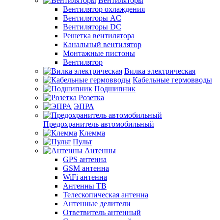
Вентиляторы
Вентилятор охлаждения
Вентиляторы AC
Вентиляторы DC
Решетка вентилятора
Канальный вентилятор
Монтажные пистоны
Вентилятор
Вилка электрическая
Кабельные гермовводы
Подшипник
Розетка
ЭПРА
Предохранитель автомобильный
Клемма
Пульт
Антенны
GPS антенна
GSM антенна
WiFi антенна
Антенны ТВ
Телескопическая антенна
Антенные делители
Ответвитель антенный