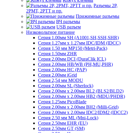
Кожух клеммы
Разъемы 2Р,
2РМТ, 2РТТ и пр.
Прижимные разъемы
ВЧ разъемы
USB разъем
Низковольтное питание
Серия 1.00мм SH (A1001,SH,SSH,SHR)
Серия 1.27мм x 1.27мм IDC/IDM (IDCC)
Серия 1.50 мм MP150 (Metri-Pack)
Серия 1.50мм ZHR
Серия 2.00мм DCI (DuraClik ICL)
Серия 2.00мм HB/WB (PH,MU,PHR)
Серия 2.00мм HC (PAP)
Серия 2.00мм iGrid
Серия 2,54 мм MODU
Серия 2.00мм SL (Sherlock)
Серия 2.00мм x 2.00мм BL2 (BLS2/BLD2)
Серия 2.00мм x 2.00мм HB2 (MDU/PHDR)
Серия 1.25мм PicoBlade
Серия 2.00мм х 2.00мм BH2 (Milli-Grid)
Серия 2.00мм х 2.00мм IDC2/IDM2 (IDCC2)
Серия 2.50 мм ML (Mni-Lock)
Серия 2.50мм EHR (EU)
Серия 2.50мм GT (SM)