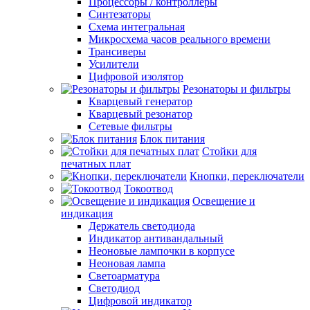
Процессоры / контроллеры
Синтезаторы
Схема интегральная
Микросхема часов реального времени
Трансиверы
Усилители
Цифровой изолятор
Резонаторы и фильтры
Кварцевый генератор
Кварцевый резонатор
Сетевые фильтры
Блок питания
Стойки для
печатных плат
Кнопки, переключатели
Токоотвод
Освещение и
индикация
Держатель светодиода
Индикатор антивандальный
Неоновые лампочки в корпусе
Неоновая лампа
Светоарматура
Светодиод
Цифровой индикатор