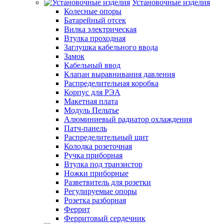
Установочные изделия
Колесные опоры
Батарейный отсек
Вилка электрическая
Втулка проходная
Заглушка кабельного ввода
Замок
Кабельный ввод
Клапан выравнивания давления
Распределительная коробка
Корпус для РЭА
Макетная плата
Модуль Пельтье
Алюминиевый радиатор охлаждения
Патч-панель
Распределительный щит
Колодка розеточная
Ручка приборная
Втулка под транзистор
Ножки приборные
Разветвитель для розетки
Регулируемые опоры
Розетка разборная
Феррит
Ферритовый сердечник