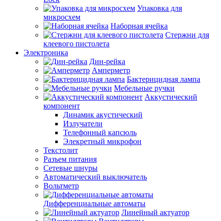
Упаковка для
микросхем
Наборная ячейка
Стержни для
клеевого пистолета
Электроника
Дин-рейка
Амперметр
Бактерицидная лампа
Мебельные ручки
Аккустический
компонент
Динамик акустический
Излучатели
Телефонный капсюль
Элекретный микрофон
Текстолит
Разъем питания
Сетевые шнуры
Автоматический выключатель
Вольтметр
Дифференциальные автоматы
Линейный актуатор