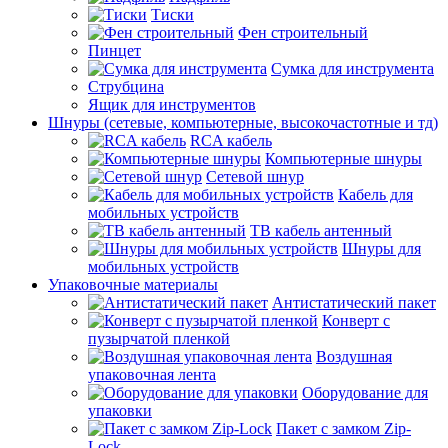
Тиски
Фен строительный
Пинцет
Сумка для инструмента
Струбцина
Ящик для инструментов
Шнуры (сетевые, компьютерные, высокочастотные и тд)
RCA кабель
Компьютерные шнуры
Сетевой шнур
Кабель для
мобильных устройств
ТВ кабель антенный
Шнуры для
мобильных устройств
Упаковочные материалы
Антистатический пакет
Конверт с
пузырчатой пленкой
Воздушная
упаковочная лента
Оборудование для
упаковки
Пакет с замком Zip-
Lock