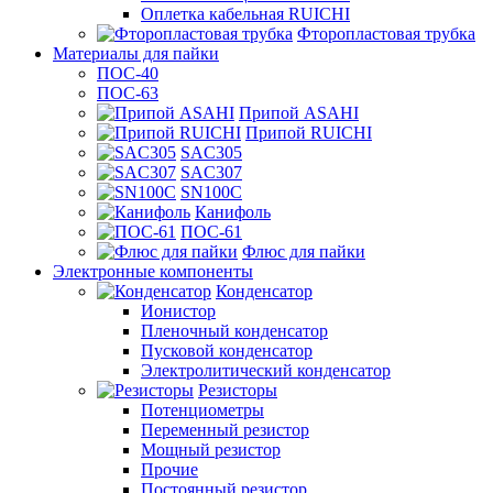
Оплетка кабельная RUICHI
Фторопластовая трубка
Материалы для пайки
ПОС-40
ПОС-63
Припой ASAHI
Припой RUICHI
SAC305
SAC307
SN100C
Канифоль
ПОС-61
Флюс для пайки
Электронные компоненты
Конденсатор
Ионистор
Пленочный конденсатор
Пусковой конденсатор
Электролитический конденсатор
Резисторы
Потенциометры
Переменный резистор
Мощный резистор
Прочие
Постоянный резистор