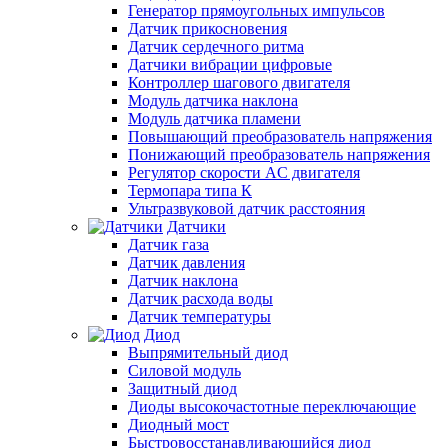
Генератор прямоугольных импульсов
Датчик прикосновения
Датчик сердечного ритма
Датчики вибрации цифровые
Контроллер шагового двигателя
Модуль датчика наклона
Модуль датчика пламени
Повышающий преобразователь напряжения
Понижающий преобразователь напряжения
Регулятор скорости AC двигателя
Термопара типа К
Ультразвуковой датчик расстояния
Датчики
Датчик газа
Датчик давления
Датчик наклона
Датчик расхода воды
Датчик температуры
Диод
Выпрямительный диод
Силовой модуль
Защитный диод
Диоды высокочастотные переключающие
Диодный мост
Быстровосстанавливающийся диод