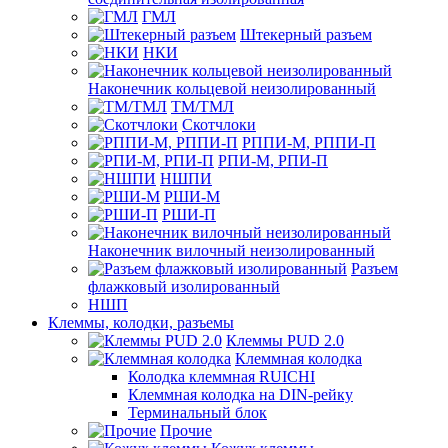
ГМЛ
Штекерный разъем
НКИ
Наконечник кольцевой неизолированный
ТМ/ТМЛ
Скотчлоки
РППИ-М, РППИ-П
РПИ-М, РПИ-П
НШПИ
РШИ-М
РШИ-П
Наконечник вилочный неизолированный
Разъем
флажковый изолированный
НШП
Клеммы, колодки, разъемы
Клеммы PUD 2.0
Клеммная колодка
Колодка клеммная RUICHI
Клеммная колодка на DIN-рейку
Терминальный блок
Прочие