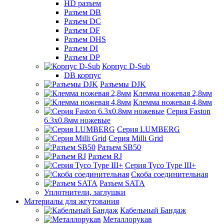
HD разъем
Разъем DB
Разъем DC
Разъем DF
Разъем DHS
Разъем DI
Разъем DP
Корпус D-Sub
DB корпус
Разъемы DJK
Клемма ножевая 2,8мм
Клемма ножевая 4,8мм
Серия Faston
6.3х0.8мм ножевые
Серия LUMBERG
Серия Milli Grid
Разъем SB50
Разъем RJ
Серия Tyco Type III+
Скоба соединительная
Разъем SATA
Уплотнители, заглушки
Материалы для жгутования
Кабельный Бандаж
Металлорукав