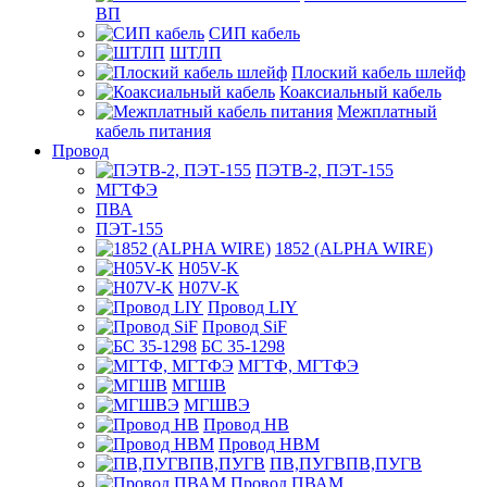
ВП
СИП кабель
ШТЛП
Плоский кабель шлейф
Коаксиальный кабель
Межплатный
кабель питания
Провод
ПЭТВ-2, ПЭТ-155
МГТФЭ
ПВА
ПЭТ-155
1852 (ALPHA WIRE)
H05V-K
H07V-K
Провод LIY
Провод SiF
БС 35-1298
МГТФ, МГТФЭ
МГШВ
МГШВЭ
Провод НВ
Провод НВМ
ПВ,ПУГВПВ,ПУГВ
Провод ПВАМ