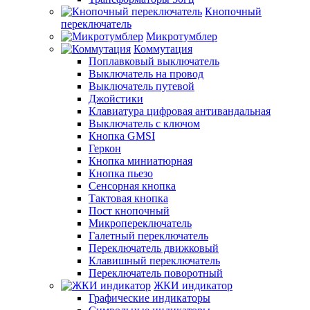
Кнопочный
переключатель
Микротумблер
Коммутация
Поплавковый выключатель
Выключатель на провод
Выключатель путевой
Джойстики
Клавиатура цифровая антивандальная
Выключатель с ключом
Кнопка GMSI
Геркон
Кнопка миниатюрная
Кнопка пьезо
Сенсорная кнопка
Тактовая кнопка
Пост кнопочный
Микропереключатель
Галетный переключатель
Переключатель движковый
Клавишный переключатель
Переключатель поворотный
ЖКИ индикатор
Графические индикаторы