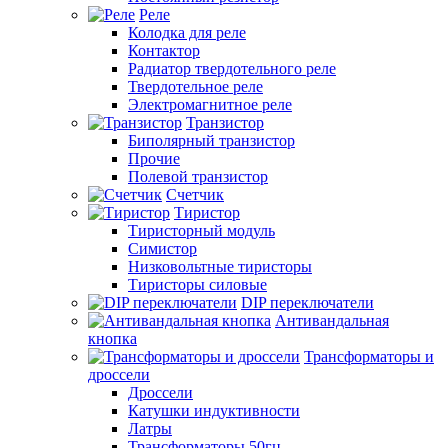
Реле
Колодка для реле
Контактор
Радиатор твердотельного реле
Твердотельное реле
Электромагнитное реле
Транзистор
Биполярный транзистор
Прочие
Полевой транзистор
Счетчик
Тиристор
Тиристорный модуль
Симистор
Низковольтные тиристоры
Тиристоры силовые
DIP переключатели
Антивандальная
кнопка
Трансформаторы и
дроссели
Дроссели
Катушки индуктивности
Латры
Трансформаторы 50гц