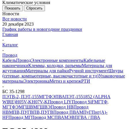
Климатические условия
Показать
Сбросить
Новости
Все новости
20 декабря 2023
График работы в новогодние праздники
Главная
-
Каталог
-
Провод
Кабель
Провод
Электронные компоненты
Кабельные
наконечники
Клеммы, колодки, разъемы
Материалы для
жгутования
Материалы для пайки
Ручной инструмент
Шнуры
(сетевые, компьютерные, высокочастотные и тд)
Упаковочные
материалы
Электроника
Метиз и крепеж
РТИ
-
БС 35-1298
ПЭТВ-2, ПЭТ-155
МГТФЭ
ПВА
ПЭТ-155
1852 (ALPHA
WIRE)
H05V-K
H07V-K
Провод LIY
Провод SiF
МГТФ,
МГТФЭ
МГШВ
МГШВЭ
Провод НВ
Провод
НВМ
ПВ,ПУГВПВ,ПУГВ
Провод ПВАМ
ПуГПнг(A)-
HF
Провод МГ
Провод МС
ПВАМЭВ
ПГВА / ПВА