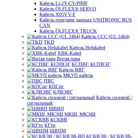
Кабель Li-2Y-CY-PIMF
Кабель ÖLFLEX® SERVO
Кабель X05VV-F
Кабель передачи данных UNITRONIC BUS
CAN
Кабель ÖLFLEX® TRUCK
Кабель CCC (UL 2464)
TKD
Кабель Helukabel
XBK-Kabel
Витая пара
КСПВГ, КСПВЭГ
Кабель ВВГ
МКУП кабель
ПВС
КПСнг
КДВЭВГ
Кабель силовой /
сигнальный
ШВВП
МКШ, МКЭШ
КСКВВ
КГтп
ШВПМ
КСКВЭВ / КСКВЭВ-