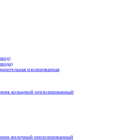
овод)
овода)
единительная изолированная
чник кольцевой неизолированный
чник вилочный неизолированный