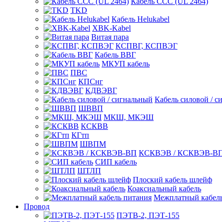
Кабель CCC (UL 2464)
TKD
Кабель Helukabel
XBK-Kabel
Витая пара
КСПВГ, КСПВЭГ
Кабель ВВГ
МКУП кабель
ПВС
КПСнг
КДВЭВГ
Кабель силовой / с
ШВВП
МКШ, МКЭШ
КСКВВ
КГтп
ШВПМ
КСКВЭВ / КСКВЭВ-В
СИП кабель
ШТЛП
Плоский кабель шлейф
Коаксиальный кабель
Межплатный кабель
Провод
ПЭТВ-2, ПЭТ-155