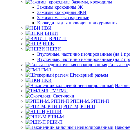
Зажимы, крокодилы
Зажимы крокодилы ЗК
Зажимы крокодилы ЗКИ
Зажимы массы сварочные
Крокодилы для проводов прикуривания
НВИ
ВНКИ
ВРПИ-П
НШВ
НШВИ
Втулочные, частично изолированные (на 1 пр
Втулочные, частично изолированные (на 2 пр
Гильза со
ГМЛ
Штекерный разъем
НКИ
Наконе
ТМ/ТМЛ
Скотчлоки
РППИ-М, РППИ-П
РПИ-М, РПИ-П
НШПИ
РШИ-М
РШИ-П
Наконе