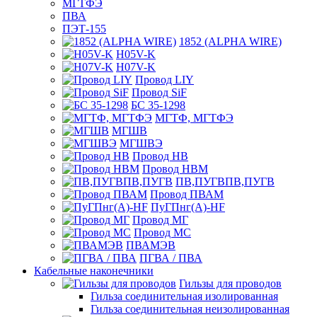
МГТФЭ
ПВА
ПЭТ-155
1852 (ALPHA WIRE)
H05V-K
H07V-K
Провод LIY
Провод SiF
БС 35-1298
МГТФ, МГТФЭ
МГШВ
МГШВЭ
Провод НВ
Провод НВМ
ПВ,ПУГВПВ,ПУГВ
Провод ПВАМ
ПуГПнг(A)-HF
Провод МГ
Провод МС
ПВАМЭВ
ПГВА / ПВА
Кабельные наконечники
Гильзы для проводов
Гильза соединительная изолированная
Гильза соединительная неизолированная