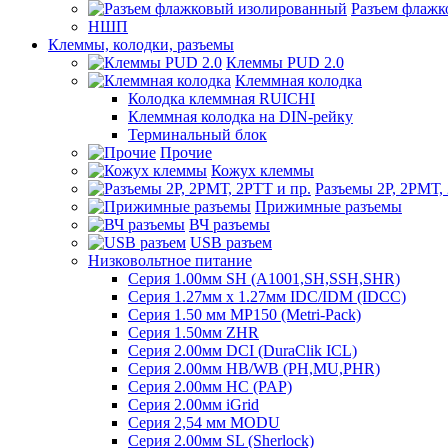
Разъем флаж
НШП
Клеммы, колодки, разъемы
Клеммы PUD 2.0
Клеммная колодка
Колодка клеммная RUICHI
Клеммная колодка на DIN-рейку
Терминальный блок
Прочие
Кожух клеммы
Разъемы 2Р, 2РМТ,
Прижимные разъемы
ВЧ разъемы
USB разъем
Низковольтное питание
Серия 1.00мм SH (A1001,SH,SSH,SHR)
Серия 1.27мм x 1.27мм IDC/IDM (IDCC)
Серия 1.50 мм MP150 (Metri-Pack)
Серия 1.50мм ZHR
Серия 2.00мм DCI (DuraClik ICL)
Серия 2.00мм HB/WB (PH,MU,PHR)
Серия 2.00мм HC (PAP)
Серия 2.00мм iGrid
Серия 2,54 мм MODU
Серия 2.00мм SL (Sherlock)