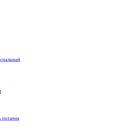
игнальный
П
 питания