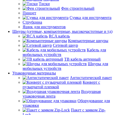
Тиски
Фен строительный
Пинцет
Сумка для инструмента
Струбцина
Ящик для инструментов
Шнуры (сетевые, компьютерные, высокочастотные и тд)
RCA кабель
Компьютерные шнуры
Сетевой шнур
Кабель для
мобильных устройств
ТВ кабель антенный
Шнуры для
мобильных устройств
Упаковочные материалы
Антистатический пакет
Конверт с
пузырчатой пленкой
Воздушная
упаковочная лента
Оборудование для
упаковки
Пакет с замком Zip-
Lock