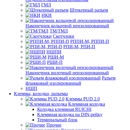
ГМЛ
Штекерный разъем
НКИ
Наконечник кольцевой неизолированный
ТМ/ТМЛ
Скотчлоки
РППИ-М, РППИ-П
РПИ-М, РПИ-П
НШПИ
РШИ-М
РШИ-П
Наконечник вилочный неизолированный
Разъем
флажковый изолированный
НШП
Клеммы, колодки, разъемы
Клеммы PUD 2.0
Клеммная колодка
Колодка клеммная RUICHI
Клеммная колодка на DIN-рейку
Терминальный блок
Прочие