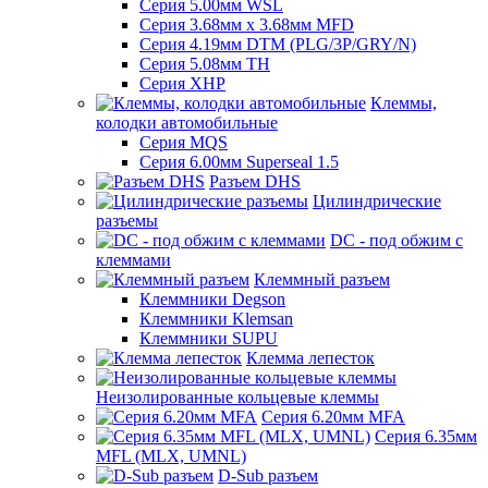
Серия 5.00мм WSL
Серия 3.68мм х 3.68мм MFD
Серия 4.19мм DTM (PLG/3P/GRY/N)
Серия 5.08мм TH
Серия XHP
Клеммы,
колодки автомобильные
Серия MQS
Серия 6.00мм Superseal 1.5
Разъем DHS
Цилиндрические
разъемы
DC - под обжим с
клеммами
Клеммный разъем
Клеммники Degson
Клеммники Klemsan
Клеммники SUPU
Клемма лепесток
Неизолированные кольцевые клеммы
Серия 6.20мм MFA
Серия 6.35мм
MFL (MLX, UMNL)
D-Sub разъем