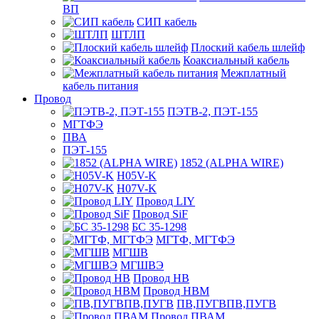
ВП
СИП кабель
ШТЛП
Плоский кабель шлейф
Коаксиальный кабель
Межплатный
кабель питания
Провод
ПЭТВ-2, ПЭТ-155
МГТФЭ
ПВА
ПЭТ-155
1852 (ALPHA WIRE)
H05V-K
H07V-K
Провод LIY
Провод SiF
БС 35-1298
МГТФ, МГТФЭ
МГШВ
МГШВЭ
Провод НВ
Провод НВМ
ПВ,ПУГВПВ,ПУГВ
Провод ПВАМ