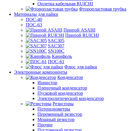
Оплетка кабельная RUICHI
Фторопластовая трубка
Материалы для пайки
ПОС-40
ПОС-63
Припой ASAHI
Припой RUICHI
SAC305
SAC307
SN100C
Канифоль
ПОС-61
Флюс для пайки
Электронные компоненты
Конденсатор
Ионистор
Пленочный конденсатор
Пусковой конденсатор
Электролитический конденсатор
Резисторы
Потенциометры
Переменный резистор
Мощный резистор
Прочие
Постоянный резистор