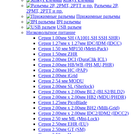
Кожух клеммы
Разъемы 2Р,
2РМТ, 2РТТ и пр.
Прижимные разъемы
ВЧ разъемы
USB разъем
Низковольтное питание
Серия 1.00мм SH (A1001,SH,SSH,SHR)
Серия 1.27мм x 1.27мм IDC/IDM (IDCC)
Серия 1.50 мм MP150 (Metri-Pack)
Серия 1.50мм ZHR
Серия 2.00мм DCI (DuraClik ICL)
Серия 2.00мм HB/WB (PH,MU,PHR)
Серия 2.00мм HC (PAP)
Серия 2.00мм iGrid
Серия 2,54 мм MODU
Серия 2.00мм SL (Sherlock)
Серия 2.00мм x 2.00мм BL2 (BLS2/BLD2)
Серия 2.00мм x 2.00мм HB2 (MDU/PHDR)
Серия 1.25мм PicoBlade
Серия 2.00мм х 2.00мм BH2 (Milli-Grid)
Серия 2.00мм х 2.00мм IDC2/IDM2 (IDCC2)
Серия 2.50 мм ML (Mni-Lock)
Серия 2.50мм EHR (EU)
Серия 2.50мм GT (SM)