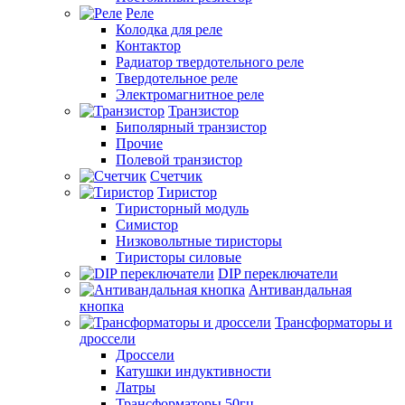
Реле
Колодка для реле
Контактор
Радиатор твердотельного реле
Твердотельное реле
Электромагнитное реле
Транзистор
Биполярный транзистор
Прочие
Полевой транзистор
Счетчик
Тиристор
Тиристорный модуль
Симистор
Низковольтные тиристоры
Тиристоры силовые
DIP переключатели
Антивандальная
кнопка
Трансформаторы и
дроссели
Дроссели
Катушки индуктивности
Латры
Трансформаторы 50гц