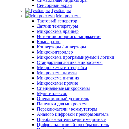
Символьные индикаторы
Сенсорный экран
Тумблеры
Микросхема
Тактовый генератор
Датчик температуры
Микросхема драйвер
Источник опорного напряжения
Компаратор
Конверторы / инверторы
Микроконтроллер
Микросхема программируемой логики
Стандартная логика микросхемы
Микросхемы интерфейса
Микросхема памяти
Микросхема питания
Микросхемы прочие
Специальные микросхемы
Мультиплексор
Операционный усилитель
Панельки для микросхем
Переключатели / коммутаторы
Аналого цифровой преобразователь
Преобразователи мультимедийные
Цифро аналоговый преобразователь