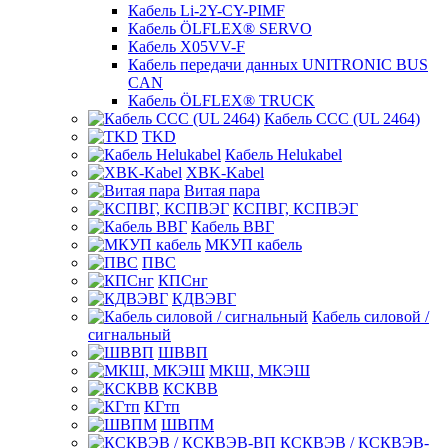
Кабель Li-2Y-CY-PIMF
Кабель ÖLFLEX® SERVO
Кабель X05VV-F
Кабель передачи данных UNITRONIC BUS
CAN
Кабель ÖLFLEX® TRUCK
Кабель CCC (UL 2464)
TKD
Кабель Helukabel
XBK-Kabel
Витая пара
КСПВГ, КСПВЭГ
Кабель ВВГ
МКУП кабель
ПВС
КПСнг
КДВЭВГ
Кабель силовой /
сигнальный
ШВВП
МКШ, МКЭШ
КСКВВ
КГтп
ШВПМ
КСКВЭВ / КСКВЭВ-