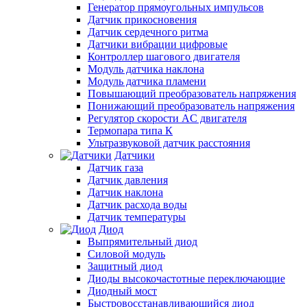
Генератор прямоугольных импульсов
Датчик прикосновения
Датчик сердечного ритма
Датчики вибрации цифровые
Контроллер шагового двигателя
Модуль датчика наклона
Модуль датчика пламени
Повышающий преобразователь напряжения
Понижающий преобразователь напряжения
Регулятор скорости AC двигателя
Термопара типа К
Ультразвуковой датчик расстояния
Датчики
Датчик газа
Датчик давления
Датчик наклона
Датчик расхода воды
Датчик температуры
Диод
Выпрямительный диод
Силовой модуль
Защитный диод
Диоды высокочастотные переключающие
Диодный мост
Быстровосстанавливающийся диод