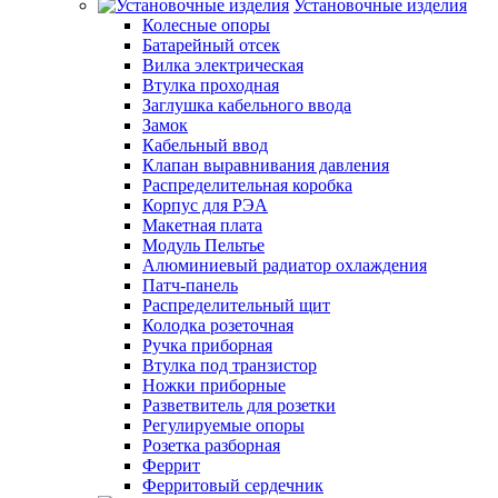
Установочные изделия
Колесные опоры
Батарейный отсек
Вилка электрическая
Втулка проходная
Заглушка кабельного ввода
Замок
Кабельный ввод
Клапан выравнивания давления
Распределительная коробка
Корпус для РЭА
Макетная плата
Модуль Пельтье
Алюминиевый радиатор охлаждения
Патч-панель
Распределительный щит
Колодка розеточная
Ручка приборная
Втулка под транзистор
Ножки приборные
Разветвитель для розетки
Регулируемые опоры
Розетка разборная
Феррит
Ферритовый сердечник