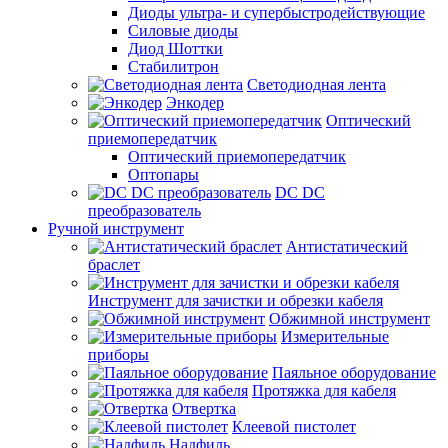
Диоды ультра- и супербыстродействующие
Силовые диоды
Диод Шоттки
Стабилитрон
Светодиодная лента
Энкодер
Оптический
приемопередатчик
Оптический приемопередатчик
Оптопары
DC DC
преобразователь
Ручной инструмент
Антистатический
браслет
Инструмент для зачистки и обрезки кабеля
Обжимной инструмент
Измерительные
приборы
Паяльное оборудование
Протяжка для кабеля
Отвертка
Клеевой пистолет
Надфиль