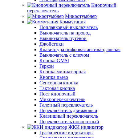
Кнопочный
переключатель
Микротумблер
Коммутация
Поплавковый выключатель
Выключатель на провод
Выключатель путевой
Джойстики
Клавиатура цифровая антивандальная
Выключатель с ключом
Кнопка GMSI
Геркон
Кнопка миниатюрная
Кнопка пьезо
Сенсорная кнопка
Тактовая кнопка
Пост кнопочный
Микропереключатель
Галетный переключатель
Переключатель движковый
Клавишный переключатель
Переключатель поворотный
ЖКИ индикатор
Графические индикаторы