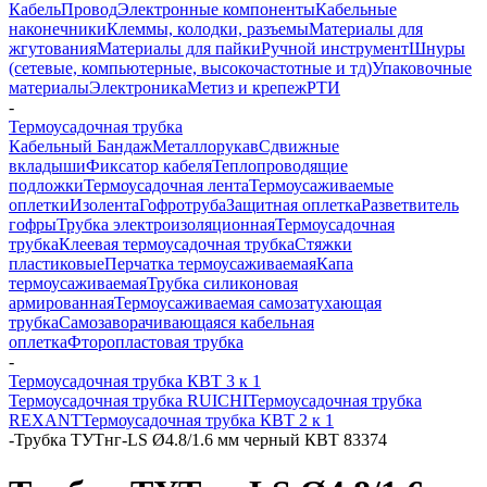
Кабель
Провод
Электронные компоненты
Кабельные
наконечники
Клеммы, колодки, разъемы
Материалы для
жгутования
Материалы для пайки
Ручной инструмент
Шнуры
(сетевые, компьютерные, высокочастотные и тд)
Упаковочные
материалы
Электроника
Метиз и крепеж
РТИ
-
Термоусадочная трубка
Кабельный Бандаж
Металлорукав
Сдвижные
вкладыши
Фиксатор кабеля
Теплопроводящие
подложки
Термоусадочная лента
Термоусаживаемые
оплетки
Изолента
Гофротруба
Защитная оплетка
Разветвитель
гофры
Трубка электроизоляционная
Термоусадочная
трубка
Клеевая термоусадочная трубка
Стяжки
пластиковые
Перчатка термоусаживаемая
Капа
термоусаживаемая
Трубка силиконовая
армированная
Термоусаживаемая самозатухающая
трубка
Самозаворачивающаяся кабельная
оплетка
Фторопластовая трубка
-
Термоусадочная трубка КВТ 3 к 1
Термоусадочная трубка RUICHI
Термоусадочная трубка
REXANT
Термоусадочная трубка КВТ 2 к 1
-
Трубка ТУТнг-LS Ø4.8/1.6 мм черный КВТ 83374