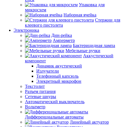
Упаковка для
микросхем
Наборная ячейка
Стержни для
клеевого пистолета
Электроника
Дин-рейка
Амперметр
Бактерицидная лампа
Мебельные ручки
Аккустический
компонент
Динамик акустический
Излучатели
Телефонный капсюль
Элекретный микрофон
Текстолит
Разъем питания
Сетевые шнуры
Автоматический выключатель
Вольтметр
Дифференциальные автоматы
Линейный актуатор