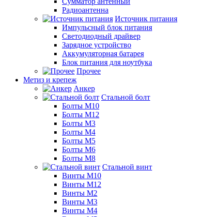
Сумматор антенный
Радиоантенна
Источник питания
Импульсный блок питания
Светодиодный драйвер
Зарядное устройство
Аккумуляторная батарея
Блок питания для ноутбука
Прочее
Метиз и крепеж
Анкер
Стальной болт
Болты М10
Болты М12
Болты М3
Болты М4
Болты М5
Болты М6
Болты М8
Стальной винт
Винты М10
Винты М12
Винты М2
Винты М3
Винты М4