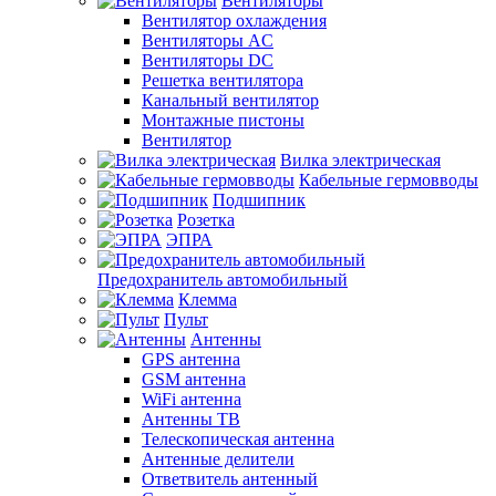
Вентиляторы
Вентилятор охлаждения
Вентиляторы AC
Вентиляторы DC
Решетка вентилятора
Канальный вентилятор
Монтажные пистоны
Вентилятор
Вилка электрическая
Кабельные гермовводы
Подшипник
Розетка
ЭПРА
Предохранитель автомобильный
Клемма
Пульт
Антенны
GPS антенна
GSM антенна
WiFi антенна
Антенны ТВ
Телескопическая антенна
Антенные делители
Ответвитель антенный