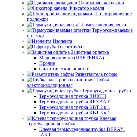
Сдвижные вкладыши
Фиксатор кабеля
Теплопроводящие
подложки
Термоусадочная лента
Термоусаживаемые
оплетки
Изолента
Гофротруба
Защитная оплетка
Медная оплетка (ПЛЕТЕНКА)
Прочие
Синтетические оплетки
Разветвитель гофры
Трубка
электроизоляционная
Термоусадочная трубка
Термоусадочная трубка RUICHI
Термоусадочная трубка REXANT
Термоусадочная трубка КВТ 2 к 1
Термоусадочная трубка КВТ 3 к 1
Клеевая
термоусадочная трубка
Клеевая термоусадочная трубка DERAY-
IAKT