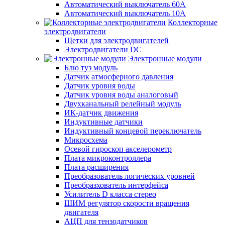
Автоматический выключатель 60А
Автоматический выключатель 10А
Коллекторные
электродвигатели
Щетки для электродвигателей
Электродвигатели DC
Электронные модули
Блю туз модуль
Датчик атмосферного давления
Датчик уровня воды
Датчик уровня воды аналоговый
Двухканальный релейный модуль
ИК-датчик движения
Индуктивные датчики
Индуктивный концевой переключатель
Микросхема
Осевой гироскоп акселерометр
Плата микроконтроллера
Плата расширения
Преобразователь логических уровней
Преобразхователь интерфейса
Усилитель D класса стерео
ШИМ регулятор скорости вращения
двигателя
АЦП для тензодатчиков