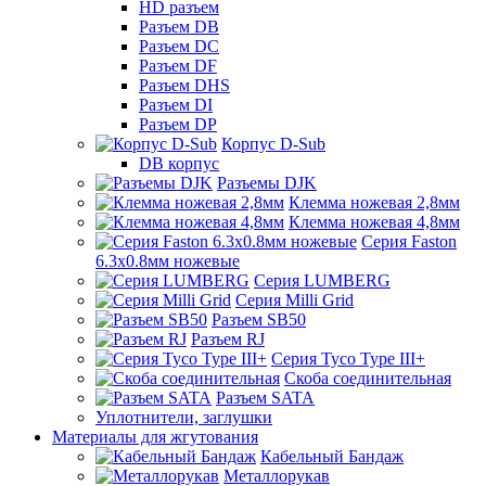
HD разъем
Разъем DB
Разъем DC
Разъем DF
Разъем DHS
Разъем DI
Разъем DP
Корпус D-Sub
DB корпус
Разъемы DJK
Клемма ножевая 2,8мм
Клемма ножевая 4,8мм
Серия Faston
6.3х0.8мм ножевые
Серия LUMBERG
Серия Milli Grid
Разъем SB50
Разъем RJ
Серия Tyco Type III+
Скоба соединительная
Разъем SATA
Уплотнители, заглушки
Материалы для жгутования
Кабельный Бандаж
Металлорукав