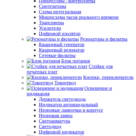
Процессоры / контроллеры
Синтезаторы
Схема интегральная
Микросхема часов реального времени
Трансиверы
Усилители
Цифровой изолятор
Резонаторы и фильтры
Кварцевый генератор
Кварцевый резонатор
Сетевые фильтры
Блок питания
Стойки для
печатных плат
Кнопки, переключатели
Токоотвод
Освещение и
индикация
Держатель светодиода
Индикатор антивандальный
Неоновые лампочки в корпусе
Неоновая лампа
Светоарматура
Светодиод
Цифровой индикатор