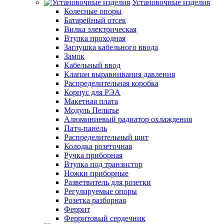
Установочные изделия
Колесные опоры
Батарейный отсек
Вилка электрическая
Втулка проходная
Заглушка кабельного ввода
Замок
Кабельный ввод
Клапан выравнивания давления
Распределительная коробка
Корпус для РЭА
Макетная плата
Модуль Пельтье
Алюминиевый радиатор охлаждения
Патч-панель
Распределительный щит
Колодка розеточная
Ручка приборная
Втулка под транзистор
Ножки приборные
Разветвитель для розетки
Регулируемые опоры
Розетка разборная
Феррит
Ферритовый сердечник