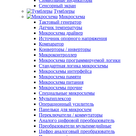
Символьные индикаторы
Сенсорный экран
Тумблеры
Микросхема
Тактовый генератор
Датчик температуры
Микросхема драйвер
Источник опорного напряжения
Компаратор
Конверторы / инверторы
Микроконтроллер
Микросхема программируемой логики
Стандартная логика микросхемы
Микросхемы интерфейса
Микросхема памяти
Микросхема питания
Микросхемы прочие
Специальные микросхемы
Мультиплексор
Операционный усилитель
Панельки для микросхем
Переключатели / коммутаторы
Аналого цифровой преобразователь
Преобразователи мультимедийные
Цифро аналоговый преобразователь