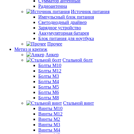
Сумматор антенный
Радиоантенна
Источник питания
Импульсный блок питания
Светодиодный драйвер
Зарядное устройство
Аккумуляторная батарея
Блок питания для ноутбука
Прочее
Метиз и крепеж
Анкер
Стальной болт
Болты М10
Болты М12
Болты М3
Болты М4
Болты М5
Болты М6
Болты М8
Стальной винт
Винты М10
Винты М12
Винты М2
Винты М3
Винты М4