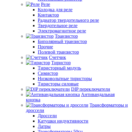
Реле
Колодка для реле
Контактор
Радиатор твердотельного реле
Твердотельное реле
Электромагнитное реле
Транзистор
Биполярный транзистор
Прочие
Полевой транзистор
Счетчик
Тиристор
Тиристорный модуль
Симистор
Низковольтные тиристоры
Тиристоры силовые
DIP переключатели
Антивандальная
кнопка
Трансформаторы и
дроссели
Дроссели
Катушки индуктивности
Латры
Трансформаторы 50гц