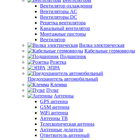
Вентиляторы
Вентилятор охлаждения
Вентиляторы AC
Вентиляторы DC
Решетка вентилятора
Канальный вентилятор
Монтажные пистоны
Вентилятор
Вилка электрическая
Кабельные гермовводы
Подшипник
Розетка
ЭПРА
Предохранитель автомобильный
Клемма
Пульт
Антенны
GPS антенна
GSM антенна
WiFi антенна
Антенны ТВ
Телескопическая антенна
Антенные делители
Ответвитель антенный