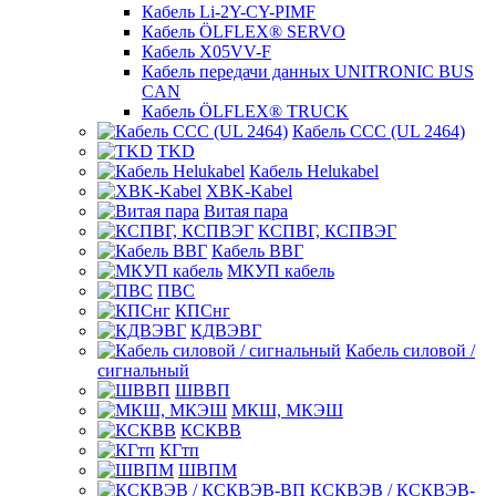
Кабель Li-2Y-CY-PIMF
Кабель ÖLFLEX® SERVO
Кабель X05VV-F
Кабель передачи данных UNITRONIC BUS
CAN
Кабель ÖLFLEX® TRUCK
Кабель CCC (UL 2464)
TKD
Кабель Helukabel
XBK-Kabel
Витая пара
КСПВГ, КСПВЭГ
Кабель ВВГ
МКУП кабель
ПВС
КПСнг
КДВЭВГ
Кабель силовой /
сигнальный
ШВВП
МКШ, МКЭШ
КСКВВ
КГтп
ШВПМ
КСКВЭВ / КСКВЭВ-