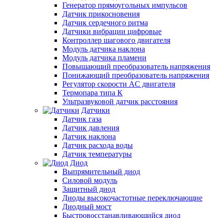
Генератор прямоугольных импульсов
Датчик прикосновения
Датчик сердечного ритма
Датчики вибрации цифровые
Контроллер шагового двигателя
Модуль датчика наклона
Модуль датчика пламени
Повышающий преобразователь напряжения
Понижающий преобразователь напряжения
Регулятор скорости AC двигателя
Термопара типа К
Ультразвуковой датчик расстояния
Датчики
Датчик газа
Датчик давления
Датчик наклона
Датчик расхода воды
Датчик температуры
Диод
Выпрямительный диод
Силовой модуль
Защитный диод
Диоды высокочастотные переключающие
Диодный мост
Быстровосстанавливающийся диод