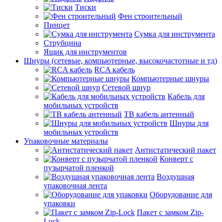
Тиски
Фен строительный
Пинцет
Сумка для инструмента
Струбцина
Ящик для инструментов
Шнуры (сетевые, компьютерные, высокочастотные и тд)
RCA кабель
Компьютерные шнуры
Сетевой шнур
Кабель для
мобильных устройств
ТВ кабель антенный
Шнуры для
мобильных устройств
Упаковочные материалы
Антистатический пакет
Конверт с
пузырчатой пленкой
Воздушная
упаковочная лента
Оборудование для
упаковки
Пакет с замком Zip-
Lock