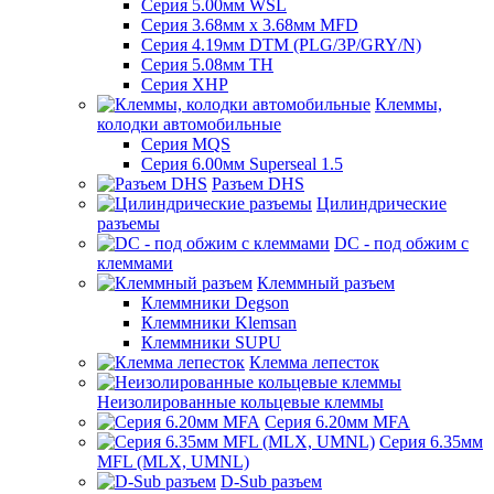
Серия 5.00мм WSL
Серия 3.68мм х 3.68мм MFD
Серия 4.19мм DTM (PLG/3P/GRY/N)
Серия 5.08мм TH
Серия XHP
Клеммы,
колодки автомобильные
Серия MQS
Серия 6.00мм Superseal 1.5
Разъем DHS
Цилиндрические
разъемы
DC - под обжим с
клеммами
Клеммный разъем
Клеммники Degson
Клеммники Klemsan
Клеммники SUPU
Клемма лепесток
Неизолированные кольцевые клеммы
Серия 6.20мм MFA
Серия 6.35мм
MFL (MLX, UMNL)
D-Sub разъем