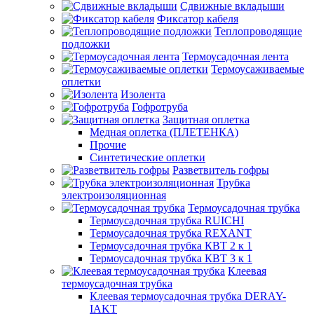
Сдвижные вкладыши
Фиксатор кабеля
Теплопроводящие
подложки
Термоусадочная лента
Термоусаживаемые
оплетки
Изолента
Гофротруба
Защитная оплетка
Медная оплетка (ПЛЕТЕНКА)
Прочие
Синтетические оплетки
Разветвитель гофры
Трубка
электроизоляционная
Термоусадочная трубка
Термоусадочная трубка RUICHI
Термоусадочная трубка REXANT
Термоусадочная трубка КВТ 2 к 1
Термоусадочная трубка КВТ 3 к 1
Клеевая
термоусадочная трубка
Клеевая термоусадочная трубка DERAY-
IAKT