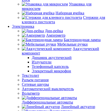
Упаковка для
микросхем
Наборная ячейка
Стержни для
клеевого пистолета
Электроника
Дин-рейка
Амперметр
Бактерицидная лампа
Мебельные ручки
Аккустический
компонент
Динамик акустический
Излучатели
Телефонный капсюль
Элекретный микрофон
Текстолит
Разъем питания
Сетевые шнуры
Автоматический выключатель
Вольтметр
Дифференциальные автоматы
Линейный актуатор