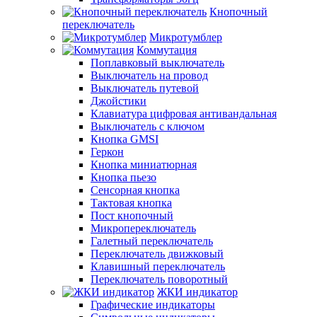
Кнопочный
переключатель
Микротумблер
Коммутация
Поплавковый выключатель
Выключатель на провод
Выключатель путевой
Джойстики
Клавиатура цифровая антивандальная
Выключатель с ключом
Кнопка GMSI
Геркон
Кнопка миниатюрная
Кнопка пьезо
Сенсорная кнопка
Тактовая кнопка
Пост кнопочный
Микропереключатель
Галетный переключатель
Переключатель движковый
Клавишный переключатель
Переключатель поворотный
ЖКИ индикатор
Графические индикаторы