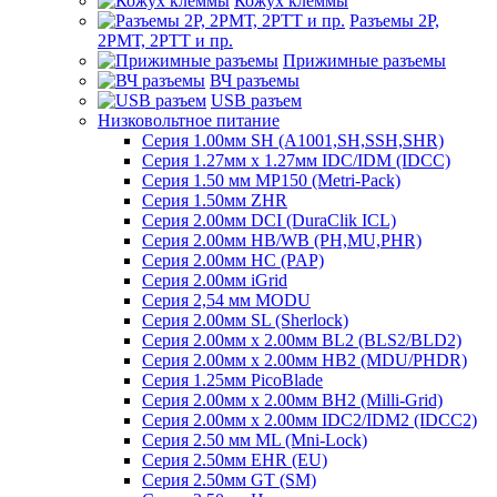
Кожух клеммы
Разъемы 2Р,
2РМТ, 2РТТ и пр.
Прижимные разъемы
ВЧ разъемы
USB разъем
Низковольтное питание
Серия 1.00мм SH (A1001,SH,SSH,SHR)
Серия 1.27мм x 1.27мм IDC/IDM (IDCC)
Серия 1.50 мм MP150 (Metri-Pack)
Серия 1.50мм ZHR
Серия 2.00мм DCI (DuraClik ICL)
Серия 2.00мм HB/WB (PH,MU,PHR)
Серия 2.00мм HC (PAP)
Серия 2.00мм iGrid
Серия 2,54 мм MODU
Серия 2.00мм SL (Sherlock)
Серия 2.00мм x 2.00мм BL2 (BLS2/BLD2)
Серия 2.00мм x 2.00мм HB2 (MDU/PHDR)
Серия 1.25мм PicoBlade
Серия 2.00мм х 2.00мм BH2 (Milli-Grid)
Серия 2.00мм х 2.00мм IDC2/IDM2 (IDCC2)
Серия 2.50 мм ML (Mni-Lock)
Серия 2.50мм EHR (EU)
Серия 2.50мм GT (SM)