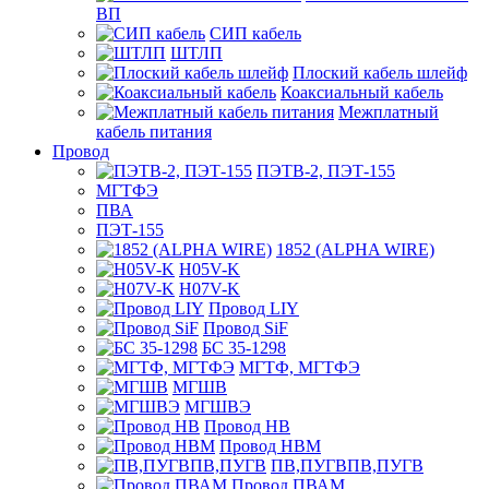
ВП
СИП кабель
ШТЛП
Плоский кабель шлейф
Коаксиальный кабель
Межплатный
кабель питания
Провод
ПЭТВ-2, ПЭТ-155
МГТФЭ
ПВА
ПЭТ-155
1852 (ALPHA WIRE)
H05V-K
H07V-K
Провод LIY
Провод SiF
БС 35-1298
МГТФ, МГТФЭ
МГШВ
МГШВЭ
Провод НВ
Провод НВМ
ПВ,ПУГВПВ,ПУГВ
Провод ПВАМ