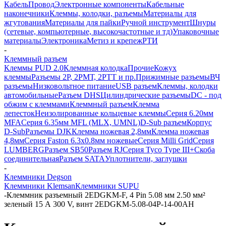
Кабель
Провод
Электронные компоненты
Кабельные
наконечники
Клеммы, колодки, разъемы
Материалы для
жгутования
Материалы для пайки
Ручной инструмент
Шнуры
(сетевые, компьютерные, высокочастотные и тд)
Упаковочные
материалы
Электроника
Метиз и крепеж
РТИ
-
Клеммный разъем
Клеммы PUD 2.0
Клеммная колодка
Прочие
Кожух
клеммы
Разъемы 2Р, 2РМТ, 2РТТ и пр.
Прижимные разъемы
ВЧ
разъемы
Низковольтное питание
USB разъем
Клеммы, колодки
автомобильные
Разъем DHS
Цилиндрические разъемы
DC - под
обжим с клеммами
Клеммный разъем
Клемма
лепесток
Неизолированные кольцевые клеммы
Серия 6.20мм
MFA
Серия 6.35мм MFL (MLX, UMNL)
D-Sub разъем
Корпус
D-Sub
Разъемы DJK
Клемма ножевая 2,8мм
Клемма ножевая
4,8мм
Серия Faston 6.3х0.8мм ножевые
Серия Milli Grid
Серия
LUMBERG
Разъем SB50
Разъем RJ
Серия Tyco Type III+
Скоба
соединительная
Разъем SATA
Уплотнители, заглушки
-
Клеммники Degson
Клеммники Klemsan
Клеммники SUPU
-
Клеммник разъемный 2EDGKM-F, 4 Pin 5.08 мм 2.50 мм²
зеленый 15 А 300 V, винт 2EDGKM-5.08-04P-14-00AH