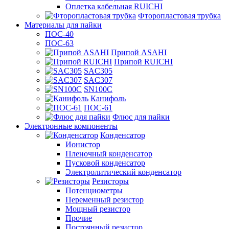
Оплетка кабельная RUICHI
Фторопластовая трубка
Материалы для пайки
ПОС-40
ПОС-63
Припой ASAHI
Припой RUICHI
SAC305
SAC307
SN100C
Канифоль
ПОС-61
Флюс для пайки
Электронные компоненты
Конденсатор
Ионистор
Пленочный конденсатор
Пусковой конденсатор
Электролитический конденсатор
Резисторы
Потенциометры
Переменный резистор
Мощный резистор
Прочие
Постоянный резистор