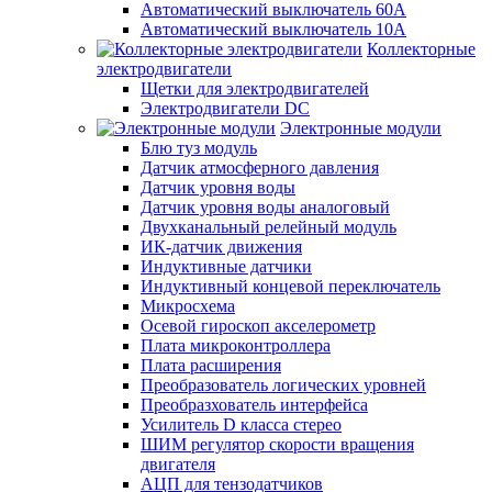
Автоматический выключатель 60А
Автоматический выключатель 10А
Коллекторные
электродвигатели
Щетки для электродвигателей
Электродвигатели DC
Электронные модули
Блю туз модуль
Датчик атмосферного давления
Датчик уровня воды
Датчик уровня воды аналоговый
Двухканальный релейный модуль
ИК-датчик движения
Индуктивные датчики
Индуктивный концевой переключатель
Микросхема
Осевой гироскоп акселерометр
Плата микроконтроллера
Плата расширения
Преобразователь логических уровней
Преобразхователь интерфейса
Усилитель D класса стерео
ШИМ регулятор скорости вращения
двигателя
АЦП для тензодатчиков