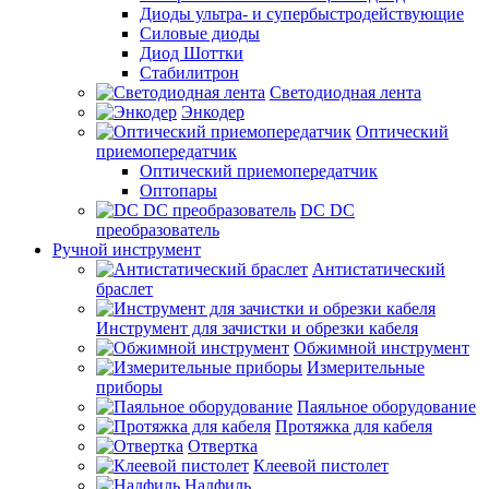
Диоды ультра- и супербыстродействующие
Силовые диоды
Диод Шоттки
Стабилитрон
Светодиодная лента
Энкодер
Оптический
приемопередатчик
Оптический приемопередатчик
Оптопары
DC DC
преобразователь
Ручной инструмент
Антистатический
браслет
Инструмент для зачистки и обрезки кабеля
Обжимной инструмент
Измерительные
приборы
Паяльное оборудование
Протяжка для кабеля
Отвертка
Клеевой пистолет
Надфиль