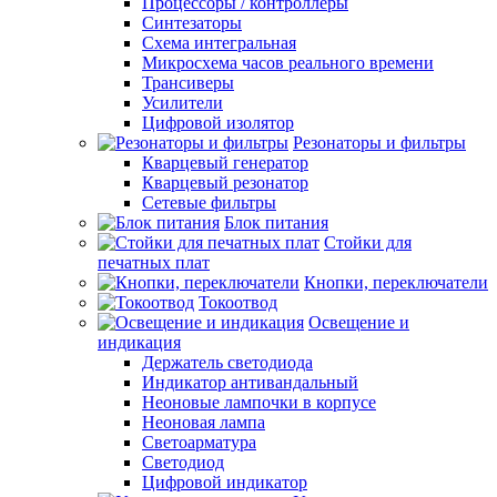
Процессоры / контроллеры
Синтезаторы
Схема интегральная
Микросхема часов реального времени
Трансиверы
Усилители
Цифровой изолятор
Резонаторы и фильтры
Кварцевый генератор
Кварцевый резонатор
Сетевые фильтры
Блок питания
Стойки для
печатных плат
Кнопки, переключатели
Токоотвод
Освещение и
индикация
Держатель светодиода
Индикатор антивандальный
Неоновые лампочки в корпусе
Неоновая лампа
Светоарматура
Светодиод
Цифровой индикатор