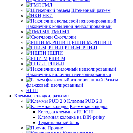
ГМЛ
Штекерный разъем
НКИ
Наконечник кольцевой неизолированный
ТМ/ТМЛ
Скотчлоки
РППИ-М, РППИ-П
РПИ-М, РПИ-П
НШПИ
РШИ-М
РШИ-П
Наконечник вилочный неизолированный
Разъем
флажковый изолированный
НШП
Клеммы, колодки, разъемы
Клеммы PUD 2.0
Клеммная колодка
Колодка клеммная RUICHI
Клеммная колодка на DIN-рейку
Терминальный блок
Прочие