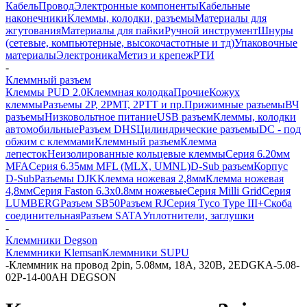
Кабель
Провод
Электронные компоненты
Кабельные
наконечники
Клеммы, колодки, разъемы
Материалы для
жгутования
Материалы для пайки
Ручной инструмент
Шнуры
(сетевые, компьютерные, высокочастотные и тд)
Упаковочные
материалы
Электроника
Метиз и крепеж
РТИ
-
Клеммный разъем
Клеммы PUD 2.0
Клеммная колодка
Прочие
Кожух
клеммы
Разъемы 2Р, 2РМТ, 2РТТ и пр.
Прижимные разъемы
ВЧ
разъемы
Низковольтное питание
USB разъем
Клеммы, колодки
автомобильные
Разъем DHS
Цилиндрические разъемы
DC - под
обжим с клеммами
Клеммный разъем
Клемма
лепесток
Неизолированные кольцевые клеммы
Серия 6.20мм
MFA
Серия 6.35мм MFL (MLX, UMNL)
D-Sub разъем
Корпус
D-Sub
Разъемы DJK
Клемма ножевая 2,8мм
Клемма ножевая
4,8мм
Серия Faston 6.3х0.8мм ножевые
Серия Milli Grid
Серия
LUMBERG
Разъем SB50
Разъем RJ
Серия Tyco Type III+
Скоба
соединительная
Разъем SATA
Уплотнители, заглушки
-
Клеммники Degson
Клеммники Klemsan
Клеммники SUPU
-
Клеммник на провод 2pin, 5.08мм, 18А, 320В, 2EDGKA-5.08-
02P-14-00AH DEGSON