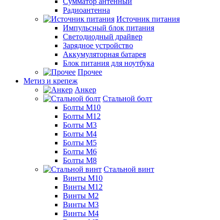
Сумматор антенный
Радиоантенна
Источник питания
Импульсный блок питания
Светодиодный драйвер
Зарядное устройство
Аккумуляторная батарея
Блок питания для ноутбука
Прочее
Метиз и крепеж
Анкер
Стальной болт
Болты М10
Болты М12
Болты М3
Болты М4
Болты М5
Болты М6
Болты М8
Стальной винт
Винты М10
Винты М12
Винты М2
Винты М3
Винты М4