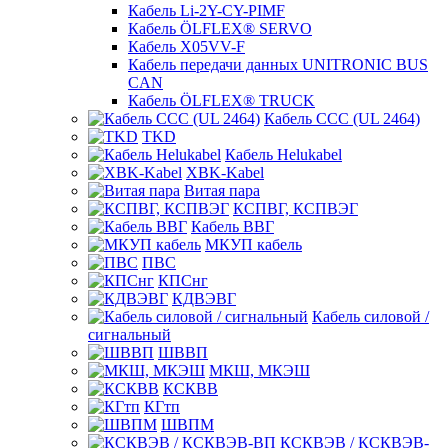
Кабель Li-2Y-CY-PIMF
Кабель ÖLFLEX® SERVO
Кабель X05VV-F
Кабель передачи данных UNITRONIC BUS
CAN
Кабель ÖLFLEX® TRUCK
Кабель CCC (UL 2464)
TKD
Кабель Helukabel
XBK-Kabel
Витая пара
КСПВГ, КСПВЭГ
Кабель ВВГ
МКУП кабель
ПВС
КПСнг
КДВЭВГ
Кабель силовой /
сигнальный
ШВВП
МКШ, МКЭШ
КСКВВ
КГтп
ШВПМ
КСКВЭВ / КСКВЭВ-