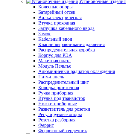
Установочные изделия
Колесные опоры
Батарейный отсек
Вилка электрическая
Втулка проходная
Заглушка кабельного ввода
Замок
Кабельный ввод
Клапан выравнивания давления
Распределительная коробка
Корпус для РЭА
Макетная плата
Модуль Пельтье
Алюминиевый радиатор охлаждения
Патч-панель
Распределительный щит
Колодка розеточная
Ручка приборная
Втулка под транзистор
Ножки приборные
Разветвитель для розетки
Регулируемые опоры
Розетка разборная
Феррит
Ферритовый сердечник