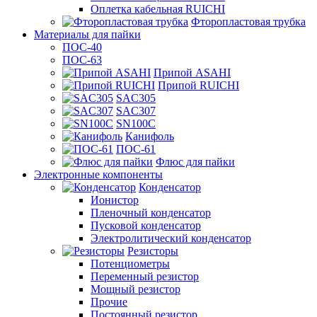
Оплетка кабельная RUICHI
Фторопластовая трубка
Материалы для пайки
ПОС-40
ПОС-63
Припой ASAHI
Припой RUICHI
SAC305
SAC307
SN100C
Канифоль
ПОС-61
Флюс для пайки
Электронные компоненты
Конденсатор
Ионистор
Пленочный конденсатор
Пусковой конденсатор
Электролитический конденсатор
Резисторы
Потенциометры
Переменный резистор
Мощный резистор
Прочие
Постоянный резистор