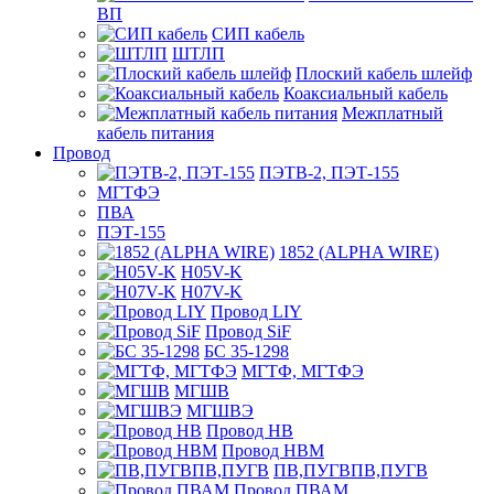
ВП
СИП кабель
ШТЛП
Плоский кабель шлейф
Коаксиальный кабель
Межплатный
кабель питания
Провод
ПЭТВ-2, ПЭТ-155
МГТФЭ
ПВА
ПЭТ-155
1852 (ALPHA WIRE)
H05V-K
H07V-K
Провод LIY
Провод SiF
БС 35-1298
МГТФ, МГТФЭ
МГШВ
МГШВЭ
Провод НВ
Провод НВМ
ПВ,ПУГВПВ,ПУГВ
Провод ПВАМ