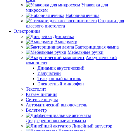
Упаковка для
микросхем
Наборная ячейка
Стержни для
клеевого пистолета
Электроника
Дин-рейка
Амперметр
Бактерицидная лампа
Мебельные ручки
Аккустический
компонент
Динамик акустический
Излучатели
Телефонный капсюль
Элекретный микрофон
Текстолит
Разъем питания
Сетевые шнуры
Автоматический выключатель
Вольтметр
Дифференциальные автоматы
Линейный актуатор