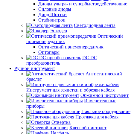
Диоды ультра- и супербыстродействующие
Силовые диоды
Диод Шоттки
Стабилитрон
Светодиодная лента
Энкодер
Оптический
приемопередатчик
Оптический приемопередатчик
Оптопары
DC DC
преобразователь
Ручной инструмент
Антистатический
браслет
Инструмент для зачистки и обрезки кабеля
Обжимной инструмент
Измерительные
приборы
Паяльное оборудование
Протяжка для кабеля
Отвертка
Клеевой пистолет
Надфиль