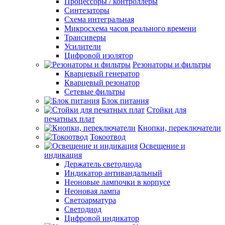
Процессоры / контроллеры
Синтезаторы
Схема интегральная
Микросхема часов реального времени
Трансиверы
Усилители
Цифровой изолятор
Резонаторы и фильтры
Кварцевый генератор
Кварцевый резонатор
Сетевые фильтры
Блок питания
Стойки для
печатных плат
Кнопки, переключатели
Токоотвод
Освещение и
индикация
Держатель светодиода
Индикатор антивандальный
Неоновые лампочки в корпусе
Неоновая лампа
Светоарматура
Светодиод
Цифровой индикатор