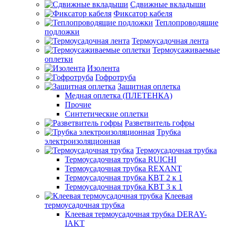
Сдвижные вкладыши
Фиксатор кабеля
Теплопроводящие
подложки
Термоусадочная лента
Термоусаживаемые
оплетки
Изолента
Гофротруба
Защитная оплетка
Медная оплетка (ПЛЕТЕНКА)
Прочие
Синтетические оплетки
Разветвитель гофры
Трубка
электроизоляционная
Термоусадочная трубка
Термоусадочная трубка RUICHI
Термоусадочная трубка REXANT
Термоусадочная трубка КВТ 2 к 1
Термоусадочная трубка КВТ 3 к 1
Клеевая
термоусадочная трубка
Клеевая термоусадочная трубка DERAY-
IAKT