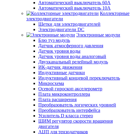
Автоматический выключатель 60А
Автоматический выключатель 10А
Коллекторные
электродвигатели
Щетки для электродвигателей
Электродвигатели DC
Электронные модули
Блю туз модуль
Датчик атмосферного давления
Датчик уровня воды
Датчик уровня воды аналоговый
Двухканальный релейный модуль
ИК-датчик движения
Индуктивные датчики
Индуктивный концевой переключатель
Микросхема
Осевой гироскоп акселерометр
Плата микроконтроллера
Плата расширения
Преобразователь логических уровней
Преобразхователь интерфейса
Усилитель D класса стерео
ШИМ регулятор скорости вращения
двигателя
АЦП для тензодатчиков