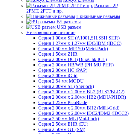
Кожух клеммы
Разъемы 2Р,
2РМТ, 2РТТ и пр.
Прижимные разъемы
ВЧ разъемы
USB разъем
Низковольтное питание
Серия 1.00мм SH (A1001,SH,SSH,SHR)
Серия 1.27мм x 1.27мм IDC/IDM (IDCC)
Серия 1.50 мм MP150 (Metri-Pack)
Серия 1.50мм ZHR
Серия 2.00мм DCI (DuraClik ICL)
Серия 2.00мм HB/WB (PH,MU,PHR)
Серия 2.00мм HC (PAP)
Серия 2.00мм iGrid
Серия 2,54 мм MODU
Серия 2.00мм SL (Sherlock)
Серия 2.00мм x 2.00мм BL2 (BLS2/BLD2)
Серия 2.00мм x 2.00мм HB2 (MDU/PHDR)
Серия 1.25мм PicoBlade
Серия 2.00мм х 2.00мм BH2 (Milli-Grid)
Серия 2.00мм х 2.00мм IDC2/IDM2 (IDCC2)
Серия 2.50 мм ML (Mni-Lock)
Серия 2.50мм EHR (EU)
Серия 2.50мм GT (SM)