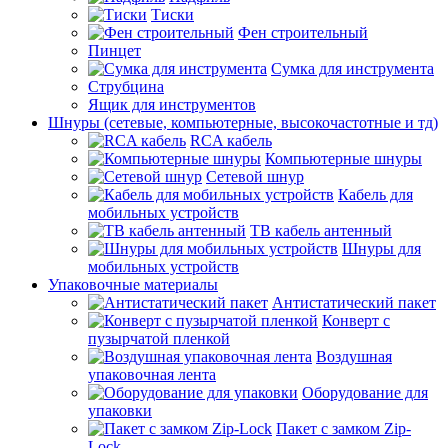
Тиски
Фен строительный
Пинцет
Сумка для инструмента
Струбцина
Ящик для инструментов
Шнуры (сетевые, компьютерные, высокочастотные и тд)
RCA кабель
Компьютерные шнуры
Сетевой шнур
Кабель для
мобильных устройств
ТВ кабель антенный
Шнуры для
мобильных устройств
Упаковочные материалы
Антистатический пакет
Конверт с
пузырчатой пленкой
Воздушная
упаковочная лента
Оборудование для
упаковки
Пакет с замком Zip-
Lock