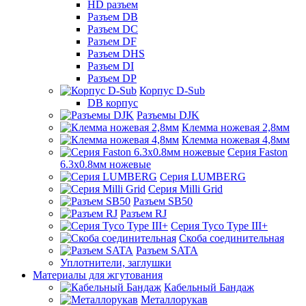
HD разъем
Разъем DB
Разъем DC
Разъем DF
Разъем DHS
Разъем DI
Разъем DP
Корпус D-Sub
DB корпус
Разъемы DJK
Клемма ножевая 2,8мм
Клемма ножевая 4,8мм
Серия Faston
6.3х0.8мм ножевые
Серия LUMBERG
Серия Milli Grid
Разъем SB50
Разъем RJ
Серия Tyco Type III+
Скоба соединительная
Разъем SATA
Уплотнители, заглушки
Материалы для жгутования
Кабельный Бандаж
Металлорукав