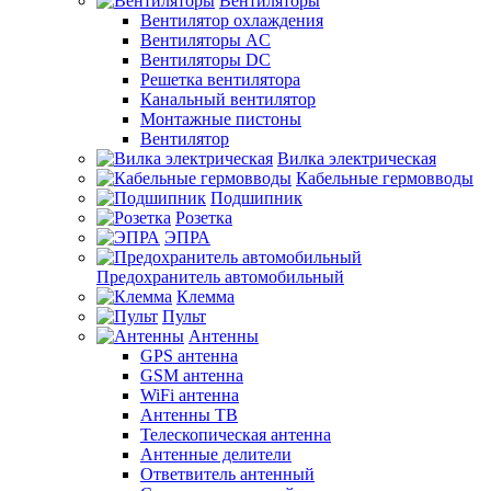
Вентиляторы
Вентилятор охлаждения
Вентиляторы AC
Вентиляторы DC
Решетка вентилятора
Канальный вентилятор
Монтажные пистоны
Вентилятор
Вилка электрическая
Кабельные гермовводы
Подшипник
Розетка
ЭПРА
Предохранитель автомобильный
Клемма
Пульт
Антенны
GPS антенна
GSM антенна
WiFi антенна
Антенны ТВ
Телескопическая антенна
Антенные делители
Ответвитель антенный