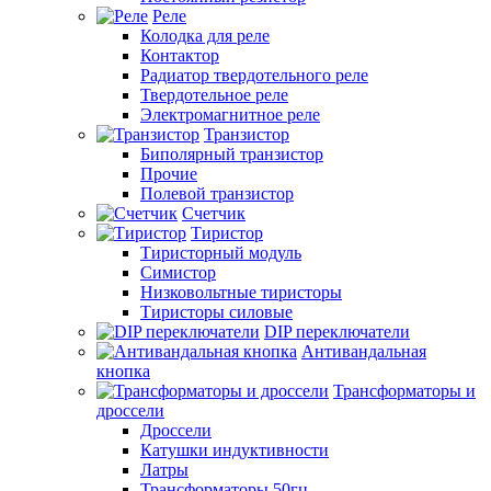
Реле
Колодка для реле
Контактор
Радиатор твердотельного реле
Твердотельное реле
Электромагнитное реле
Транзистор
Биполярный транзистор
Прочие
Полевой транзистор
Счетчик
Тиристор
Тиристорный модуль
Симистор
Низковольтные тиристоры
Тиристоры силовые
DIP переключатели
Антивандальная
кнопка
Трансформаторы и
дроссели
Дроссели
Катушки индуктивности
Латры
Трансформаторы 50гц