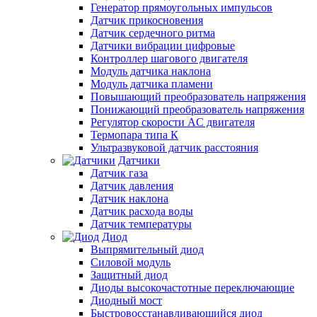
Генератор прямоугольных импульсов
Датчик прикосновения
Датчик сердечного ритма
Датчики вибрации цифровые
Контроллер шагового двигателя
Модуль датчика наклона
Модуль датчика пламени
Повышающий преобразователь напряжения
Понижающий преобразователь напряжения
Регулятор скорости AC двигателя
Термопара типа К
Ультразвуковой датчик расстояния
Датчики
Датчик газа
Датчик давления
Датчик наклона
Датчик расхода воды
Датчик температуры
Диод
Выпрямительный диод
Силовой модуль
Защитный диод
Диоды высокочастотные переключающие
Диодный мост
Быстровосстанавливающийся диод