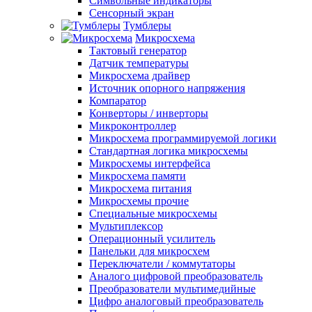
Символьные индикаторы
Сенсорный экран
Тумблеры
Микросхема
Тактовый генератор
Датчик температуры
Микросхема драйвер
Источник опорного напряжения
Компаратор
Конверторы / инверторы
Микроконтроллер
Микросхема программируемой логики
Стандартная логика микросхемы
Микросхемы интерфейса
Микросхема памяти
Микросхема питания
Микросхемы прочие
Специальные микросхемы
Мультиплексор
Операционный усилитель
Панельки для микросхем
Переключатели / коммутаторы
Аналого цифровой преобразователь
Преобразователи мультимедийные
Цифро аналоговый преобразователь