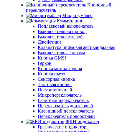
Кнопочный
переключатель
Микротумблер
Коммутация
Поплавковый выключатель
Выключатель на провод
Выключатель путевой
Джойстики
Клавиатура цифровая антивандальная
Выключатель с ключом
Кнопка GMSI
Геркон
Кнопка миниатюрная
Кнопка пьезо
Сенсорная кнопка
Тактовая кнопка
Пост кнопочный
Микропереключатель
Галетный переключатель
Переключатель движковый
Клавишный переключатель
Переключатель поворотный
ЖКИ индикатор
Графические индикаторы