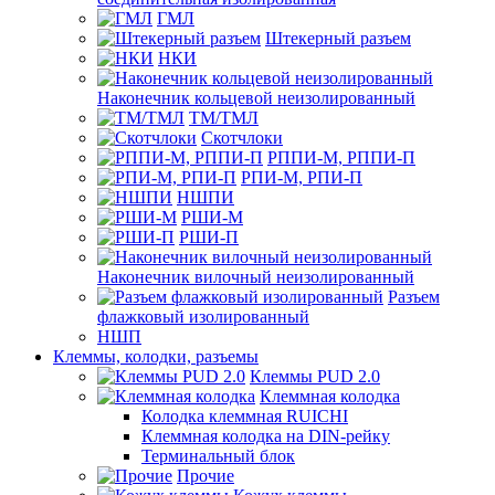
ГМЛ
Штекерный разъем
НКИ
Наконечник кольцевой неизолированный
ТМ/ТМЛ
Скотчлоки
РППИ-М, РППИ-П
РПИ-М, РПИ-П
НШПИ
РШИ-М
РШИ-П
Наконечник вилочный неизолированный
Разъем
флажковый изолированный
НШП
Клеммы, колодки, разъемы
Клеммы PUD 2.0
Клеммная колодка
Колодка клеммная RUICHI
Клеммная колодка на DIN-рейку
Терминальный блок
Прочие