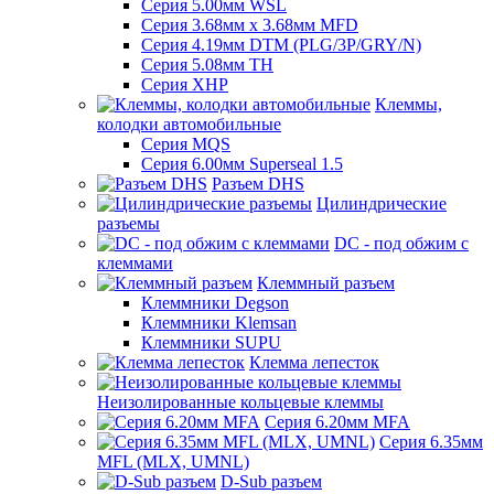
Серия 5.00мм WSL
Серия 3.68мм х 3.68мм MFD
Серия 4.19мм DTM (PLG/3P/GRY/N)
Серия 5.08мм TH
Серия XHP
Клеммы,
колодки автомобильные
Серия MQS
Серия 6.00мм Superseal 1.5
Разъем DHS
Цилиндрические
разъемы
DC - под обжим с
клеммами
Клеммный разъем
Клеммники Degson
Клеммники Klemsan
Клеммники SUPU
Клемма лепесток
Неизолированные кольцевые клеммы
Серия 6.20мм MFA
Серия 6.35мм
MFL (MLX, UMNL)
D-Sub разъем